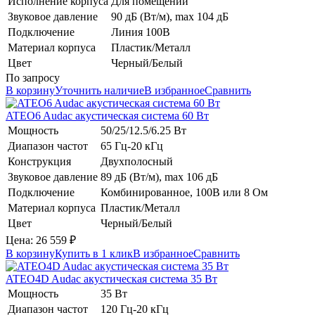
Исполнение корпуса
Для помещений
Звуковое давление
90 дБ (Вт/м), max 104 дБ
Подключение
Линия 100В
Материал корпуса
Пластик/Металл
Цвет
Черный/Белый
По запросу
В корзину
Уточнить наличие
В избранное
Сравнить
ATEO6
Audac
акустическая система 60 Вт
Мощность
50/25/12.5/6.25 Вт
Диапазон частот
65 Гц-20 кГц
Конструкция
Двухполосный
Звуковое давление
89 дБ (Вт/м), max 106 дБ
Подключение
Комбинированное, 100В или 8 Ом
Материал корпуса
Пластик/Металл
Цвет
Черный/Белый
Цена:
26 559
₽
В корзину
Купить в 1 клик
В избранное
Сравнить
ATEO4D
Audac
акустическая система 35 Вт
Мощность
35 Вт
Диапазон частот
120 Гц-20 кГц