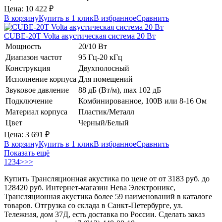
Цена:
10 422
₽
В корзину
Купить в 1 клик
В избранное
Сравнить
CUBE-20T
Volta
акустическая система 20 Вт
Мощность
20/10 Вт
Диапазон частот
95 Гц-20 кГц
Конструкция
Двухполосный
Исполнение корпуса
Для помещений
Звуковое давление
88 дБ (Вт/м), max 102 дБ
Подключение
Комбинированное, 100В или 8-16 Ом
Материал корпуса
Пластик/Металл
Цвет
Черный/Белый
Цена:
3 691
₽
В корзину
Купить в 1 клик
В избранное
Сравнить
Показать ещё
1
2
3
4
>
>>
Купить Трансляционная акустика по цене от от 3183 руб. до
128420 руб. Интернет-магазин Нева Электроникс,
Трансляционная акустика более 59 наименований в каталоге
товаров. Отгрузка со склада в Санкт-Петербурге, ул.
Тележная, дом 37Д, есть доставка по России. Сделать заказ