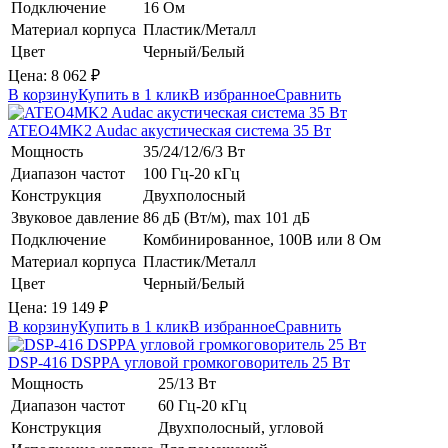
Подключение
16 Ом
Материал корпуса
Пластик/Металл
Цвет
Черный/Белый
Цена:
8 062
₽
В корзину
Купить в 1 клик
В избранное
Сравнить
ATEO4MK2
Audac
акустическая система 35 Вт
Мощность
35/24/12/6/3 Вт
Диапазон частот
100 Гц-20 кГц
Конструкция
Двухполосный
Звуковое давление
86 дБ (Вт/м), max 101 дБ
Подключение
Комбинированное, 100В или 8 Ом
Материал корпуса
Пластик/Металл
Цвет
Черный/Белый
Цена:
19 149
₽
В корзину
Купить в 1 клик
В избранное
Сравнить
DSP-416
DSPPA
угловой громкоговоритель 25 Вт
Мощность
25/13 Вт
Диапазон частот
60 Гц-20 кГц
Конструкция
Двухполосный, угловой