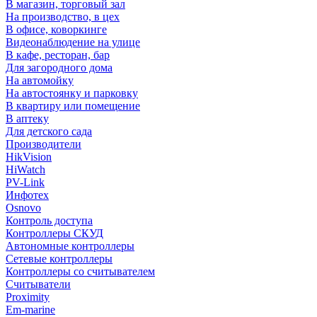
В магазин, торговый зал
На производство, в цех
В офисе, коворкинге
Видеонаблюдение на улице
В кафе, ресторан, бар
Для загородного дома
На автомойку
На автостоянку и парковку
В квартиру или помещение
В аптеку
Для детского сада
Производители
HikVision
HiWatch
PV-Link
Инфотех
Osnovo
Контроль доступа
Контроллеры СКУД
Автономные контроллеры
Сетевые контроллеры
Контроллеры со считывателем
Считыватели
Proximity
Em-marine