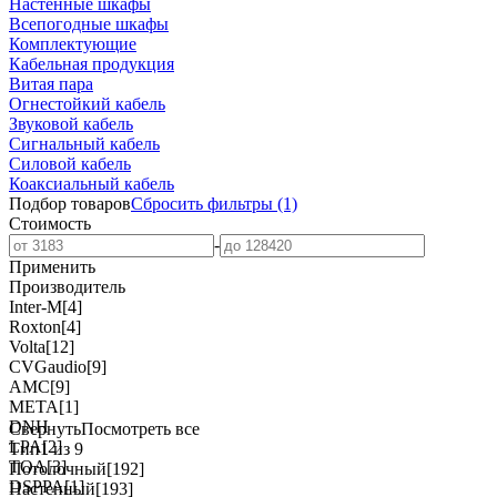
Настенные шкафы
Всепогодные шкафы
Комплектующие
Кабельная продукция
Витая пара
Огнестойкий кабель
Звуковой кабель
Сигнальный кабель
Силовой кабель
Коаксиальный кабель
Подбор товаров
Сбросить
фильтры
(1)
Стоимость
-
Применить
Производитель
Inter-M
[4]
Roxton
[4]
Volta
[12]
CVGaudio
[9]
AMC
[9]
МЕТА
[1]
DNH
Свернуть
Посмотреть все
LPA
[2]
Тип
1 из 9
TOA
[3]
Потолочный
[192]
DSPPA
[1]
Настенный
[193]