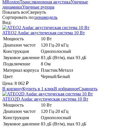
M
Roxton
Трансляционная акустика
Уличные
динамики
Уличные рупора
Показать все
Свернуть
Сортировать по:
цена
модель
Вид:
ATEO2
Audac
акустическая система 10 Вт
Мощность
10 Вт
Диапазон частот
120 Гц-20 кГц
Конструкция
Однополосный
Звуковое давление
83 дБ (Вт/м), max 93 дБ
Подключение
8 Ом
Материал корпуса
Пластик/Металл
Цвет
Черный/Белый
Цена:
8 062
₽
В корзину
Купить в 1 клик
В избранное
Сравнить
ATEO2D
Audac
акустическая система 10 Вт
Мощность
10 Вт
Диапазон частот
120 Гц-20 кГц
Конструкция
Однополосный
Звуковое давление
83 дБ (Вт/м), max 93 дБ