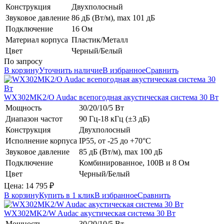
Конструкция
Двухполосный
Звуковое давление
86 дБ (Вт/м), max 101 дБ
Подключение
16 Ом
Материал корпуса
Пластик/Металл
Цвет
Черный/Белый
По запросу
В корзину
Уточнить наличие
В избранное
Сравнить
WX302MK2/O
Audac
всепогодная акустическая система 30 Вт
Мощность
30/20/10/5 Вт
Диапазон частот
90 Гц-18 кГц (±3 дБ)
Конструкция
Двухполосный
Исполнение корпуса
IP55, от -25 до +70°С
Звуковое давление
85 дБ (Вт/м), max 100 дБ
Подключение
Комбинированное, 100В и 8 Ом
Цвет
Черный/Белый
Цена:
14 795
₽
В корзину
Купить в 1 клик
В избранное
Сравнить
WX302MK2/W
Audac
акустическая система 30 Вт
Мощность
30/20/10/5 Вт