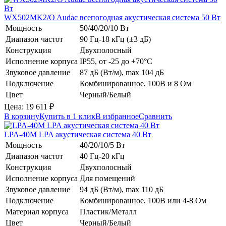
WX502MK2/O
Audac
всепогодная акустическая система 50 Вт
Мощность
50/40/20/10 Вт
Диапазон частот
90 Гц-18 кГц (±3 дБ)
Конструкция
Двухполосный
Исполнение корпуса
IP55, от -25 до +70°С
Звуковое давление
87 дБ (Вт/м), max 104 дБ
Подключение
Комбинированное, 100В и 8 Ом
Цвет
Черный/Белый
Цена:
19 611
₽
В корзину
Купить в 1 клик
В избранное
Сравнить
LPA-40M
LPA
акустическая система 40 Вт
Мощность
40/20/10/5 Вт
Диапазон частот
40 Гц-20 кГц
Конструкция
Двухполосный
Исполнение корпуса
Для помещений
Звуковое давление
94 дБ (Вт/м), max 110 дБ
Подключение
Комбинированное, 100В или 4-8 Ом
Материал корпуса
Пластик/Металл
Цвет
Черный/Белый