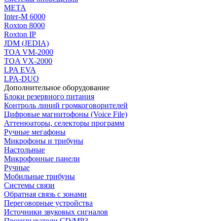
МЕТА
Inter-M 6000
Roxton 8000
Roxton IP
JDM (JEDIA)
TOA VM-2000
TOA VX-2000
LPA EVA
LPA-DUO
Дополнительное оборудование
Блоки резервного питания
Контроль линий громкоговорителей
Цифровые магнитофоны (Voice File)
Аттенюаторы, селекторы программ
Ручные мегафоны
Микрофоны и трибуны
Настольные
Микрофонные панели
Ручные
Мобильные трибуны
Системы связи
Обратная связь с зонами
Переговорные устройства
Источники звуковых сигналов
Проигрыватели CD/MP3