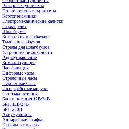
Скоростные турникеты
Роторные турникеты
Полноростовые турникеты
Картоприемники
Электромеханические калитки
Ограждения
Шлагбаумы
Комплекты шлагбаумов
Тумбы шлагбаумов
Стрелы для шлагбаумов
Устройства безопасности
Радиоуправление
Комплектующие
Часофикация
Цифровые часы
Стрелочные часы
Первичные часы
Интерфейсные модули
Системы питания
Блоки питания 12В/24В
БРП 12В/24В
БРП 220В
Аккумуляторы
Аппаратные шкафы
Напольные шкафы