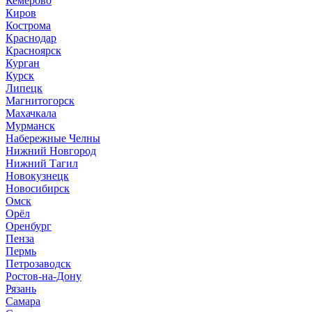
Кемерово
Киров
Кострома
Краснодар
Красноярск
Курган
Курск
Липецк
Магнитогорск
Махачкала
Мурманск
Набережные Челны
Нижний Новгород
Нижний Тагил
Новокузнецк
Новосибирск
Омск
Орёл
Оренбург
Пенза
Пермь
Петрозаводск
Ростов-на-Дону
Рязань
Самара