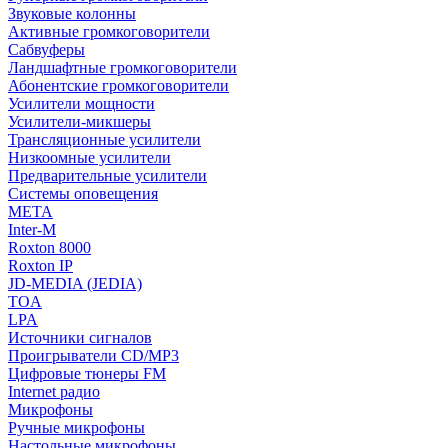
Звуковые колонны
Активные громкоговорители
Сабвуферы
Ландшафтные громкоговорители
Абонентские громкоговорители
Усилители мощности
Усилители-микшеры
Трансляционные усилители
Низкоомные усилители
Предварительные усилители
Системы оповещения
МЕТА
Inter-M
Roxton 8000
Roxton IP
JD-MEDIA (JEDIA)
TOA
LPA
Источники сигналов
Проигрыватели CD/MP3
Цифровые тюнеры FM
Internet радио
Микрофоны
Ручные микрофоны
Настольные микрофоны