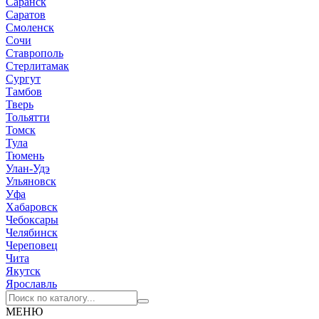
Саранск
Саратов
Смоленск
Сочи
Ставрополь
Стерлитамак
Сургут
Тамбов
Тверь
Тольятти
Томск
Тула
Тюмень
Улан-Удэ
Ульяновск
Уфа
Хабаровск
Чебоксары
Челябинск
Череповец
Чита
Якутск
Ярославль
МЕНЮ