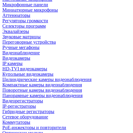
Микрофонные панели
Миниатюрные микрофоны
Аттенюаторы
Регуляторы громкости
Селекторы программ
Эквалайзеры
Звуковые матрицы
Переговорные устройства
Ручные мегафоны
Видеонаблюдение
Видеокамеры
IP камеры
HD-TVI видеокамеры
Купольные видеокамеры
Цилиндрические камеры видеонаблюдения
Компактные камеры видеонаблюдения
Поворотные камеры видеонаблюдения
Панорамные камеры видеонаблюдения
Видеорегистраторы
IP-регистраторы
Гибридные регистраторы
Сетевое оборудование
Коммутаторы
PoE-инжекторы и повторители
Оптические модули