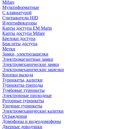
Mifare
Мультиформатные
С клавиатурой
Считыватели HID
Идентификаторы
Карты доступа EM Marin
Карты доступа Mifare
Брелоки доступа
Браслеты доступа
Метки
Замки, электрозащелки
Электромагнитные замки
Электромеханические замки
Электромеханические защелки
Кнопки выхода
Турникеты, калитки
Турникеты-триподы
Тумбовые турникеты
Электронные проходные
Роторные турникеты
Уличные турникеты
Электромеханические калитки
Ограждения
Домофоны и видеодомофоны
Дверные доводчики