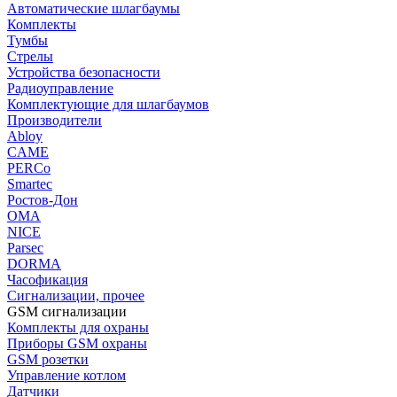
Автоматические шлагбаумы
Комплекты
Тумбы
Стрелы
Устройства безопасности
Радиоуправление
Комплектующие для шлагбаумов
Производители
Abloy
CAME
PERCo
Smartec
Ростов-Дон
ОМА
NICE
Parsec
DORMA
Часофикация
Сигнализации, прочее
GSM сигнализации
Комплекты для охраны
Приборы GSM охраны
GSM розетки
Управление котлом
Датчики