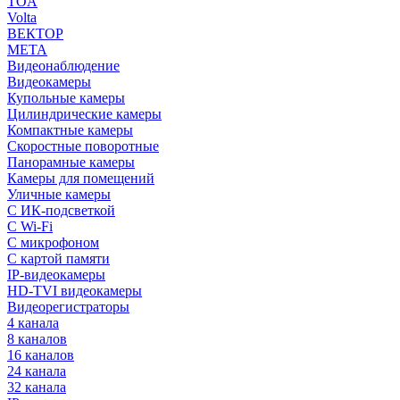
TOA
Volta
ВЕКТОР
МЕТА
Видеонаблюдение
Видеокамеры
Купольные камеры
Цилиндрические камеры
Компактные камеры
Скоростные поворотные
Панорамные камеры
Камеры для помещений
Уличные камеры
С ИК-подсветкой
С Wi-Fi
С микрофоном
С картой памяти
IP-видеокамеры
HD-TVI видеокамеры
Видеорегистраторы
4 канала
8 каналов
16 каналов
24 канала
32 канала