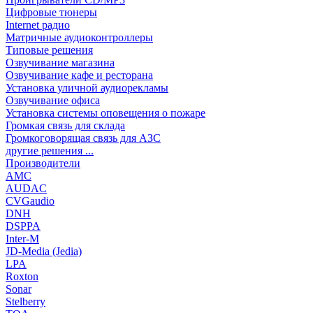
Цифровые тюнеры
Internet радио
Матричные аудиоконтроллеры
Типовые решения
Озвучивание магазина
Озвучивание кафе и ресторана
Установка уличной аудиорекламы
Озвучивание офиса
Установка системы оповещения о пожаре
Громкая связь для склада
Громкоговорящая связь для АЗС
другие решения ...
Производители
AMC
AUDAC
CVGaudio
DNH
DSPPA
Inter-M
JD-Media (Jedia)
LPA
Roxton
Sonar
Stelberry