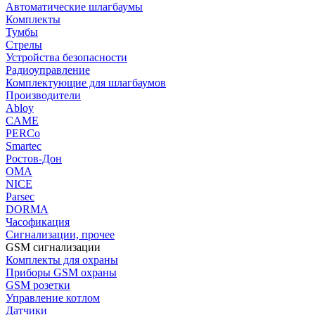
Автоматические шлагбаумы
Комплекты
Тумбы
Стрелы
Устройства безопасности
Радиоуправление
Комплектующие для шлагбаумов
Производители
Abloy
CAME
PERCo
Smartec
Ростов-Дон
ОМА
NICE
Parsec
DORMA
Часофикация
Сигнализации, прочее
GSM сигнализации
Комплекты для охраны
Приборы GSM охраны
GSM розетки
Управление котлом
Датчики