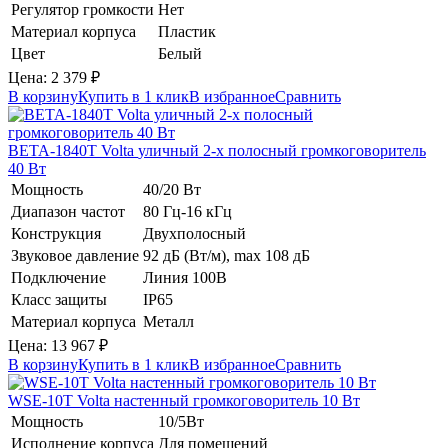
Регулятор громкости
Нет
Материал корпуса
Пластик
Цвет
Белый
Цена:
2 379
₽
В корзину
Купить в 1 клик
В избранное
Сравнить
BETA-1840T
Volta
уличный 2-х полосный громкоговоритель
40 Вт
Мощность
40/20 Вт
Диапазон частот
80 Гц-16 кГц
Конструкция
Двухполосный
Звуковое давление
92 дБ (Вт/м), max 108 дБ
Подключение
Линия 100В
Класс защиты
IP65
Материал корпуса
Металл
Цена:
13 967
₽
В корзину
Купить в 1 клик
В избранное
Сравнить
WSE-10T
Volta
настенный громкоговоритель 10 Вт
Мощность
10/5Вт
Исполнение корпуса
Для помещений