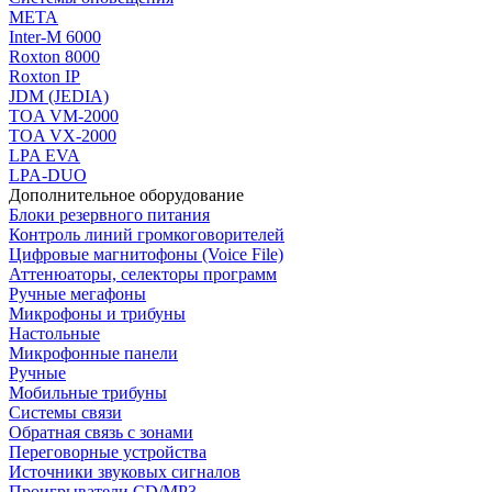
МЕТА
Inter-M 6000
Roxton 8000
Roxton IP
JDM (JEDIA)
TOA VM-2000
TOA VX-2000
LPA EVA
LPA-DUO
Дополнительное оборудование
Блоки резервного питания
Контроль линий громкоговорителей
Цифровые магнитофоны (Voice File)
Аттенюаторы, селекторы программ
Ручные мегафоны
Микрофоны и трибуны
Настольные
Микрофонные панели
Ручные
Мобильные трибуны
Системы связи
Обратная связь с зонами
Переговорные устройства
Источники звуковых сигналов
Проигрыватели CD/MP3