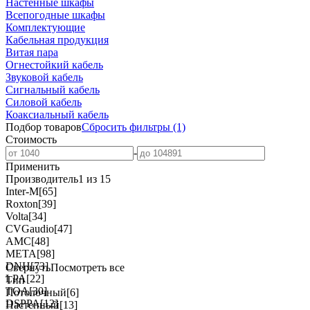
Настенные шкафы
Всепогодные шкафы
Комплектующие
Кабельная продукция
Витая пара
Огнестойкий кабель
Звуковой кабель
Сигнальный кабель
Силовой кабель
Коаксиальный кабель
Подбор товаров
Сбросить
фильтры
(1)
Стоимость
-
Применить
Производитель
1 из 15
Inter-M
[65]
Roxton
[39]
Volta
[34]
CVGaudio
[47]
AMC
[48]
МЕТА
[98]
DNH
[73]
Свернуть
Посмотреть все
LPA
[22]
Тип
TOA
[30]
Потолочный
[6]
DSPPA
[12]
Настенный
[13]