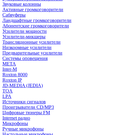
Звуковые колонны
Активные громкоговорители
Сабвуферы
Ландшафтные громкоговорители
Абонентские громкоговорители
Усилители мощности
Усилители-микшеры
Трансляционные усилители
Низкоомные усилители
Предварительные усилители
Системы оповещения
МЕТА
Inter-M
Roxton 8000
Roxton IP
JD-MEDIA (JEDIA)
TOA
LPA
Источники сигналов
Проигрыватели CD/MP3
Цифровые тюнеры FM
Internet радио
Микрофоны
Ручные микрофоны
Настольные микрофоны