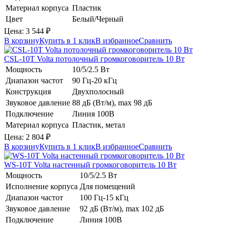
Материал корпуса
Пластик
Цвет
Белый/Черный
Цена:
3 544
₽
В корзину
Купить в 1 клик
В избранное
Сравнить
CSL-10T
Volta
потолочный громкоговоритель 10 Вт
Мощность
10/5/2.5 Вт
Диапазон частот
90 Гц-20 кГц
Конструкция
Двухполосный
Звуковое давление
88 дБ (Вт/м), max 98 дБ
Подключение
Линия 100В
Материал корпуса
Пластик, метал
Цена:
2 804
₽
В корзину
Купить в 1 клик
В избранное
Сравнить
WS-10T
Volta
настенный громкоговоритель 10 Вт
Мощность
10/5/2.5 Вт
Исполнение корпуса
Для помещений
Диапазон частот
100 Гц-15 кГц
Звуковое давление
92 дБ (Вт/м), max 102 дБ
Подключение
Линия 100В