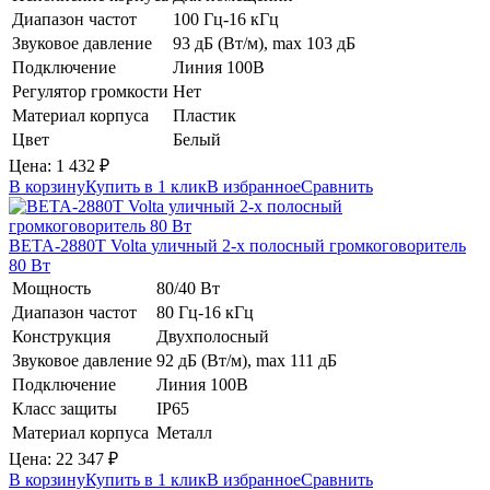
Диапазон частот
100 Гц-16 кГц
Звуковое давление
93 дБ (Вт/м), max 103 дБ
Подключение
Линия 100В
Регулятор громкости
Нет
Материал корпуса
Пластик
Цвет
Белый
Цена:
1 432
₽
В корзину
Купить в 1 клик
В избранное
Сравнить
BETA-2880T
Volta
уличный 2-х полосный громкоговоритель
80 Вт
Мощность
80/40 Вт
Диапазон частот
80 Гц-16 кГц
Конструкция
Двухполосный
Звуковое давление
92 дБ (Вт/м), max 111 дБ
Подключение
Линия 100В
Класс защиты
IP65
Материал корпуса
Металл
Цена:
22 347
₽
В корзину
Купить в 1 клик
В избранное
Сравнить