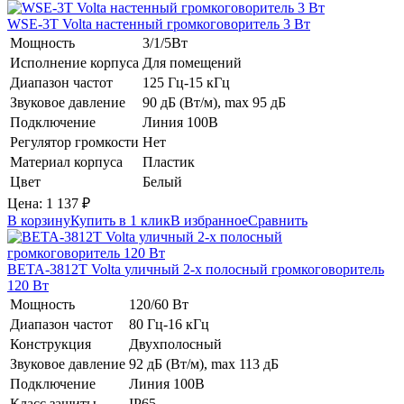
WSE-3T
Volta
настенный громкоговоритель 3 Вт
Мощность
3/1/5Вт
Исполнение корпуса
Для помещений
Диапазон частот
125 Гц-15 кГц
Звуковое давление
90 дБ (Вт/м), max 95 дБ
Подключение
Линия 100В
Регулятор громкости
Нет
Материал корпуса
Пластик
Цвет
Белый
Цена:
1 137
₽
В корзину
Купить в 1 клик
В избранное
Сравнить
BETA-3812T
Volta
уличный 2-х полосный громкоговоритель
120 Вт
Мощность
120/60 Вт
Диапазон частот
80 Гц-16 кГц
Конструкция
Двухполосный
Звуковое давление
92 дБ (Вт/м), max 113 дБ
Подключение
Линия 100В
Класс защиты
IP65