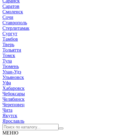
Саранск
Саратов
Смоленск
Сочи
Ставрополь
Стерлитамак
Сургут
Тамбов
Тверь
Тольятти
Томск
Тула
Тюмень
Улан-Удэ
Ульяновск
Уфа
Хабаровск
Чебоксары
Челябинск
Череповец
Чита
Якутск
Ярославль
МЕНЮ