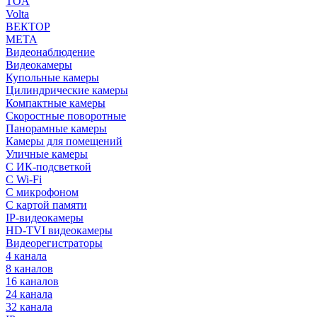
TOA
Volta
ВЕКТОР
МЕТА
Видеонаблюдение
Видеокамеры
Купольные камеры
Цилиндрические камеры
Компактные камеры
Скоростные поворотные
Панорамные камеры
Камеры для помещений
Уличные камеры
С ИК-подсветкой
С Wi-Fi
С микрофоном
С картой памяти
IP-видеокамеры
HD-TVI видеокамеры
Видеорегистраторы
4 канала
8 каналов
16 каналов
24 канала
32 канала