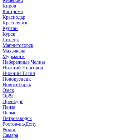
Кемерово
Киров
Кострома
Краснодар
Красноярск
Курган
Курск
Липецк
Магнитогорск
Махачкала
Мурманск
Набережные Челны
Нижний Новгород
Нижний Тагил
Новокузнецк
Новосибирск
Омск
Орёл
Оренбург
Пенза
Пермь
Петрозаводск
Ростов-на-Дону
Рязань
Самара