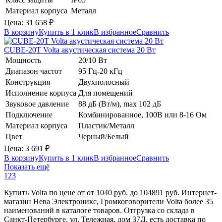
Материал корпуса
Металл
Цена:
31 658
₽
В корзину
Купить в 1 клик
В избранное
Сравнить
CUBE-20T
Volta
акустическая система 20 Вт
Мощность
20/10 Вт
Диапазон частот
95 Гц-20 кГц
Конструкция
Двухполосный
Исполнение корпуса
Для помещений
Звуковое давление
88 дБ (Вт/м), max 102 дБ
Подключение
Комбинированное, 100В или 8-16 Ом
Материал корпуса
Пластик/Металл
Цвет
Черный/Белый
Цена:
3 691
₽
В корзину
Купить в 1 клик
В избранное
Сравнить
Показать ещё
1
2
3
Купить Volta по цене от от 1040 руб. до 104891 руб. Интернет-
магазин Нева Электроникс, Громкоговорители Volta более 35
наименований в каталоге товаров. Отгрузка со склада в
Санкт-Петербурге, ул. Тележная, дом 37Д, есть доставка по