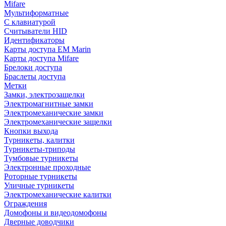
Mifare
Мультиформатные
С клавиатурой
Считыватели HID
Идентификаторы
Карты доступа EM Marin
Карты доступа Mifare
Брелоки доступа
Браслеты доступа
Метки
Замки, электрозащелки
Электромагнитные замки
Электромеханические замки
Электромеханические защелки
Кнопки выхода
Турникеты, калитки
Турникеты-триподы
Тумбовые турникеты
Электронные проходные
Роторные турникеты
Уличные турникеты
Электромеханические калитки
Ограждения
Домофоны и видеодомофоны
Дверные доводчики