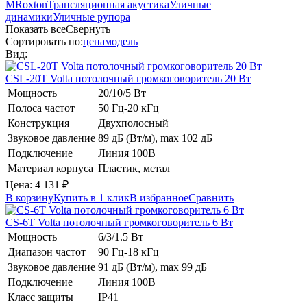
M
Roxton
Трансляционная акустика
Уличные
динамики
Уличные рупора
Показать все
Свернуть
Сортировать по:
цена
модель
Вид:
CSL-20T
Volta
потолочный громкоговоритель 20 Вт
Мощность
20/10/5 Вт
Полоса частот
50 Гц-20 кГц
Конструкция
Двухполосный
Звуковое давление
89 дБ (Вт/м), max 102 дБ
Подключение
Линия 100В
Материал корпуса
Пластик, метал
Цена:
4 131
₽
В корзину
Купить в 1 клик
В избранное
Сравнить
CS-6T
Volta
потолочный громкоговоритель 6 Вт
Мощность
6/3/1.5 Вт
Диапазон частот
90 Гц-18 кГц
Звуковое давление
91 дБ (Вт/м), max 99 дБ
Подключение
Линия 100В
Класс защиты
IP41