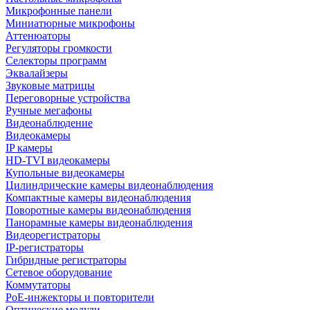
Микрофонные панели
Миниатюрные микрофоны
Аттенюаторы
Регуляторы громкости
Селекторы программ
Эквалайзеры
Звуковые матрицы
Переговорные устройства
Ручные мегафоны
Видеонаблюдение
Видеокамеры
IP камеры
HD-TVI видеокамеры
Купольные видеокамеры
Цилиндрические камеры видеонаблюдения
Компактные камеры видеонаблюдения
Поворотные камеры видеонаблюдения
Панорамные камеры видеонаблюдения
Видеорегистраторы
IP-регистраторы
Гибридные регистраторы
Сетевое оборудование
Коммутаторы
PoE-инжекторы и повторители
Оптические модули