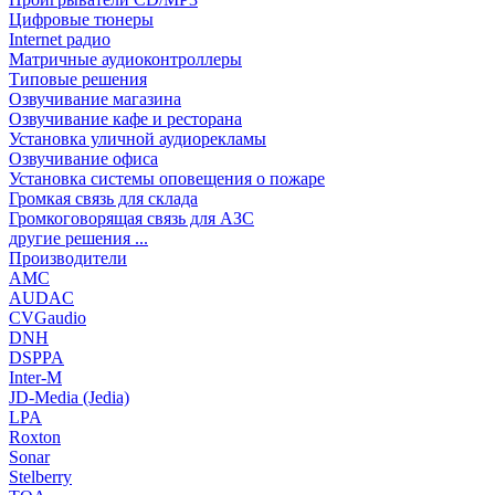
Цифровые тюнеры
Internet радио
Матричные аудиоконтроллеры
Типовые решения
Озвучивание магазина
Озвучивание кафе и ресторана
Установка уличной аудиорекламы
Озвучивание офиса
Установка системы оповещения о пожаре
Громкая связь для склада
Громкоговорящая связь для АЗС
другие решения ...
Производители
AMC
AUDAC
CVGaudio
DNH
DSPPA
Inter-M
JD-Media (Jedia)
LPA
Roxton
Sonar
Stelberry