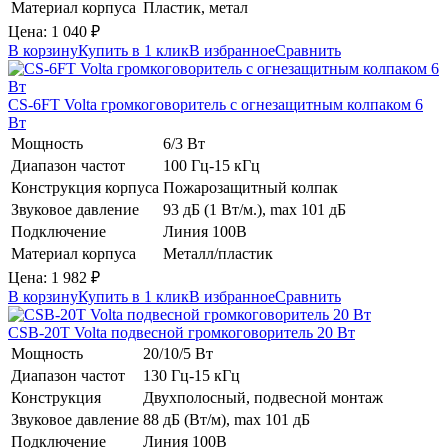
Материал корпуса
Пластик, метал
Цена:
1 040
₽
В корзину
Купить в 1 клик
В избранное
Сравнить
CS-6FT
Volta
громкоговоритель с огнезащитным колпаком 6
Вт
Мощность
6/3 Вт
Диапазон частот
100 Гц-15 кГц
Конструкция корпуса
Пожарозащитный колпак
Звуковое давление
93 дБ (1 Вт/м.), max 101 дБ
Подключение
Линия 100В
Материал корпуса
Металл/пластик
Цена:
1 982
₽
В корзину
Купить в 1 клик
В избранное
Сравнить
CSB-20T
Volta
подвесной громкоговоритель 20 Вт
Мощность
20/10/5 Вт
Диапазон частот
130 Гц-15 кГц
Конструкция
Двухполосный, подвесной монтаж
Звуковое давление
88 дБ (Вт/м), max 101 дБ
Подключение
Линия 100В