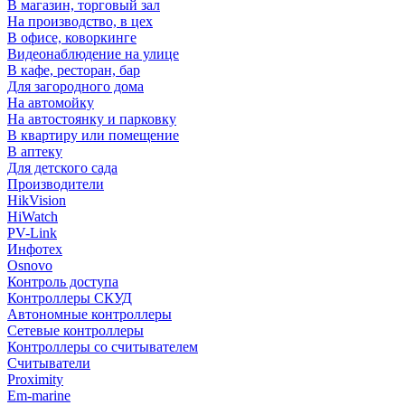
В магазин, торговый зал
На производство, в цех
В офисе, коворкинге
Видеонаблюдение на улице
В кафе, ресторан, бар
Для загородного дома
На автомойку
На автостоянку и парковку
В квартиру или помещение
В аптеку
Для детского сада
Производители
HikVision
HiWatch
PV-Link
Инфотех
Osnovo
Контроль доступа
Контроллеры СКУД
Автономные контроллеры
Сетевые контроллеры
Контроллеры со считывателем
Считыватели
Proximity
Em-marine