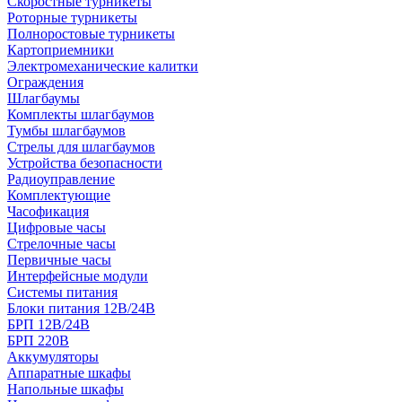
Скоростные турникеты
Роторные турникеты
Полноростовые турникеты
Картоприемники
Электромеханические калитки
Ограждения
Шлагбаумы
Комплекты шлагбаумов
Тумбы шлагбаумов
Стрелы для шлагбаумов
Устройства безопасности
Радиоуправление
Комплектующие
Часофикация
Цифровые часы
Стрелочные часы
Первичные часы
Интерфейсные модули
Системы питания
Блоки питания 12В/24В
БРП 12В/24В
БРП 220В
Аккумуляторы
Аппаратные шкафы
Напольные шкафы