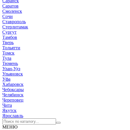
Саранск
Саратов
Смоленск
Сочи
Ставрополь
Стерлитамак
Сургут
Тамбов
Тверь
Тольятти
Томск
Тула
Тюмень
Улан-Удэ
Ульяновск
Уфа
Хабаровск
Чебоксары
Челябинск
Череповец
Чита
Якутск
Ярославль
МЕНЮ