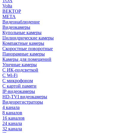
TOA
Volta
ВЕКТОР
МЕТА
Видеонаблюдение
Видеокамеры
Купольные камеры
Цилиндрические камеры
Компактные камеры
Скоростные поворотные
Панорамные камеры
Камеры для помещений
Уличные камеры
С ИК-подсветкой
С Wi-Fi
С микрофоном
С картой памяти
IP-видеокамеры
HD-TVI видеокамеры
Видеорегистраторы
4 канала
8 каналов
16 каналов
24 канала
32 канала