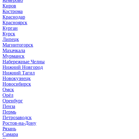
Кемерово
Киров
Кострома
Краснодар
Красноярск
Курган
Курск
Липецк
Магнитогорск
Махачкала
Мурманск
Набережные Челны
Нижний Новгород
Нижний Тагил
Новокузнецк
Новосибирск
Омск
Орёл
Оренбург
Пенза
Пермь
Петрозаводск
Ростов-на-Дону
Рязань
Самара