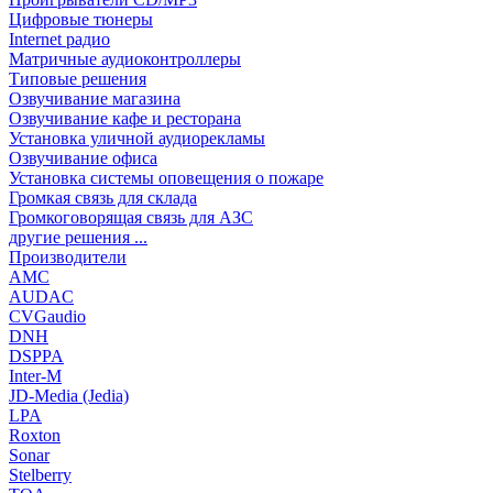
Цифровые тюнеры
Internet радио
Матричные аудиоконтроллеры
Типовые решения
Озвучивание магазина
Озвучивание кафе и ресторана
Установка уличной аудиорекламы
Озвучивание офиса
Установка системы оповещения о пожаре
Громкая связь для склада
Громкоговорящая связь для АЗС
другие решения ...
Производители
AMC
AUDAC
CVGaudio
DNH
DSPPA
Inter-M
JD-Media (Jedia)
LPA
Roxton
Sonar
Stelberry