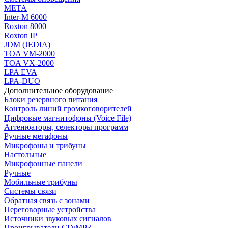
МЕТА
Inter-M 6000
Roxton 8000
Roxton IP
JDM (JEDIA)
TOA VM-2000
TOA VX-2000
LPA EVA
LPA-DUO
Дополнительное оборудование
Блоки резервного питания
Контроль линий громкоговорителей
Цифровые магнитофоны (Voice File)
Аттенюаторы, селекторы программ
Ручные мегафоны
Микрофоны и трибуны
Настольные
Микрофонные панели
Ручные
Мобильные трибуны
Системы связи
Обратная связь с зонами
Переговорные устройства
Источники звуковых сигналов
Проигрыватели CD/MP3