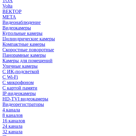
TOA
Volta
ВЕКТОР
МЕТА
Видеонаблюдение
Видеокамеры
Купольные камеры
Цилиндрические камеры
Компактные камеры
Скоростные поворотные
Панорамные камеры
Камеры для помещений
Уличные камеры
С ИК-подсветкой
С Wi-Fi
С микрофоном
С картой памяти
IP-видеокамеры
HD-TVI видеокамеры
Видеорегистраторы
4 канала
8 каналов
16 каналов
24 канала
32 канала