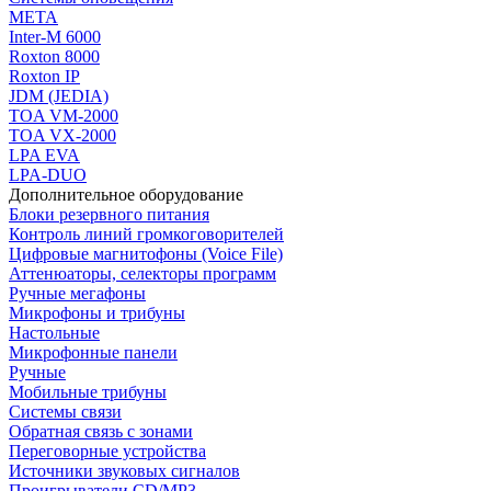
МЕТА
Inter-M 6000
Roxton 8000
Roxton IP
JDM (JEDIA)
TOA VM-2000
TOA VX-2000
LPA EVA
LPA-DUO
Дополнительное оборудование
Блоки резервного питания
Контроль линий громкоговорителей
Цифровые магнитофоны (Voice File)
Аттенюаторы, селекторы программ
Ручные мегафоны
Микрофоны и трибуны
Настольные
Микрофонные панели
Ручные
Мобильные трибуны
Системы связи
Обратная связь с зонами
Переговорные устройства
Источники звуковых сигналов
Проигрыватели CD/MP3