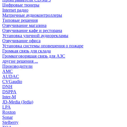
Цифровые тюнеры
Internet радио
Матричные аудиоконтроллеры
Типовые решения
Озвучивание магазина
Озвучивание кафе и ресторана
Установка уличной аудиорекламы
Озвучивание офиса
Установка системы оповещения о пожаре
Громкая связь для склада
Громкоговорящая связь для АЗС
другие решения ...
Производители
AMC
AUDAC
CVGaudio
DNH
DSPPA
Inter-M
JD-Media (Jedia)
LPA
Roxton
Sonar
Stelberry