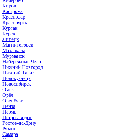
Кемерово
Киров
Кострома
Краснодар
Красноярск
Курган
Курск
Липецк
Магнитогорск
Махачкала
Мурманск
Набережные Челны
Нижний Новгород
Нижний Тагил
Новокузнецк
Новосибирск
Омск
Орёл
Оренбург
Пенза
Пермь
Петрозаводск
Ростов-на-Дону
Рязань
Самара