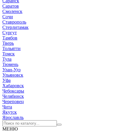
Саранск
Саратов
Смоленск
Сочи
Ставрополь
Стерлитамак
Сургут
Тамбов
Тверь
Тольятти
Томск
Тула
Тюмень
Улан-Удэ
Ульяновск
Уфа
Хабаровск
Чебоксары
Челябинск
Череповец
Чита
Якутск
Ярославль
МЕНЮ