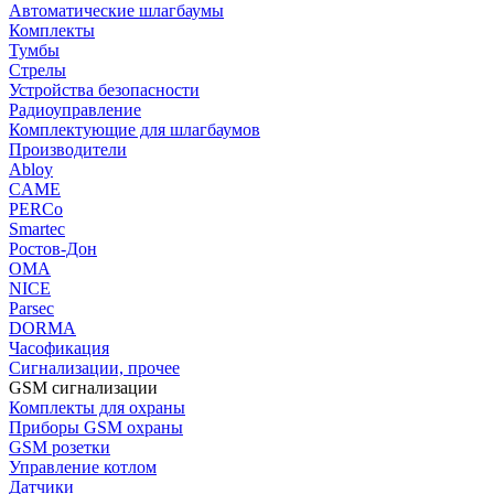
Автоматические шлагбаумы
Комплекты
Тумбы
Стрелы
Устройства безопасности
Радиоуправление
Комплектующие для шлагбаумов
Производители
Abloy
CAME
PERCo
Smartec
Ростов-Дон
ОМА
NICE
Parsec
DORMA
Часофикация
Сигнализации, прочее
GSM сигнализации
Комплекты для охраны
Приборы GSM охраны
GSM розетки
Управление котлом
Датчики