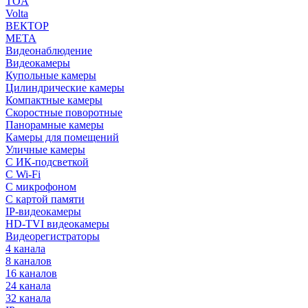
TOA
Volta
ВЕКТОР
МЕТА
Видеонаблюдение
Видеокамеры
Купольные камеры
Цилиндрические камеры
Компактные камеры
Скоростные поворотные
Панорамные камеры
Камеры для помещений
Уличные камеры
С ИК-подсветкой
С Wi-Fi
С микрофоном
С картой памяти
IP-видеокамеры
HD-TVI видеокамеры
Видеорегистраторы
4 канала
8 каналов
16 каналов
24 канала
32 канала