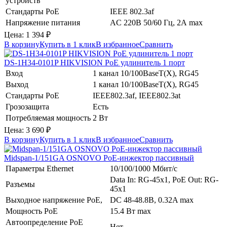
устройств
Стандарты PoE
IEEE 802.3af
Напряжение питания
AC 220В 50/60 Гц, 2А max
Цена:
1 394
₽
В корзину
Купить в 1 клик
В избранное
Сравнить
DS-1H34-0101P
HIKVISION
PoE удлинитель 1 порт
Вход
1 канал 10/100BaseT(X), RG45
Выход
1 канал 10/100BaseT(X), RG45
Стандарты PoE
IEEE802.3af, IEEE802.3at
Грозозащита
Есть
Потребляемая мощность
2 Вт
Цена:
3 690
₽
В корзину
Купить в 1 клик
В избранное
Сравнить
Midspan-1/151GA
OSNOVO
PoE-инжектор пассивный
Параметры Ethernet
10/100/1000 Мбит/с
Data In: RG-45х1, PoE Out: RG-
Разъемы
45х1
Выходное напряжение PoE,
DC 48-48.8В, 0.32A max
Мощность PoE
15.4 Вт max
Автоопределение PoE
Нет