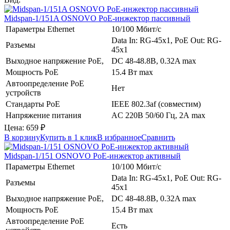
Midspan-1/151A
OSNOVO
PoE-инжектор пассивный
Параметры Ethernet
10/100 Мбит/с
Data In: RG-45х1, PoE Out: RG-
Разъемы
45х1
Выходное напряжение PoE,
DC 48-48.8В, 0.32A max
Мощность PoE
15.4 Вт max
Автоопределение PoE
Нет
устройств
Стандарты PoE
IEEE 802.3af (совместим)
Напряжение питания
AC 220В 50/60 Гц, 2А max
Цена:
659
₽
В корзину
Купить в 1 клик
В избранное
Сравнить
Midspan-1/151
OSNOVO
PoE-инжектор активный
Параметры Ethernet
10/100 Мбит/с
Data In: RG-45х1, PoE Out: RG-
Разъемы
45х1
Выходное напряжение PoE,
DC 48-48.8В, 0.32A max
Мощность PoE
15.4 Вт max
Автоопределение PoE
Есть