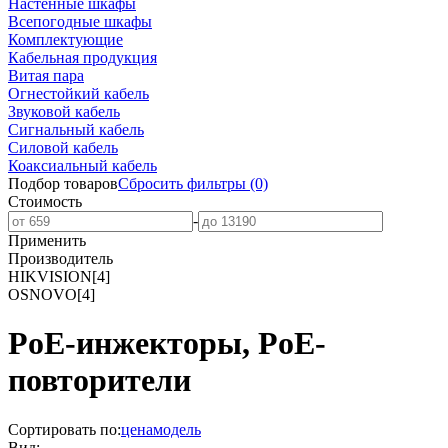
Настенные шкафы
Всепогодные шкафы
Комплектующие
Кабельная продукция
Витая пара
Огнестойкий кабель
Звуковой кабель
Сигнальный кабель
Силовой кабель
Коаксиальный кабель
Подбор товаров
Сбросить
фильтры
(0)
Стоимость
-
Применить
Производитель
HIKVISION
[4]
OSNOVO
[4]
PoE-инжекторы, PoE-
повторители
Сортировать по:
цена
модель
Вид: