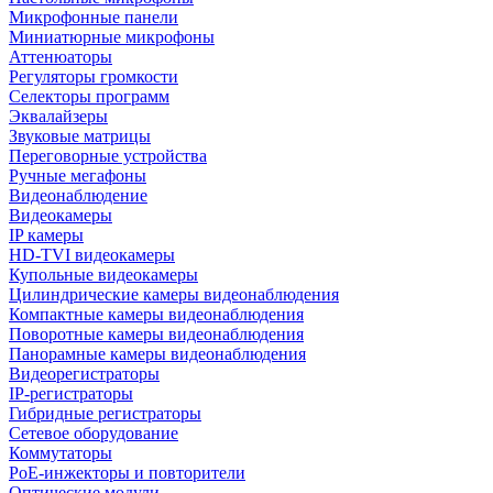
Микрофонные панели
Миниатюрные микрофоны
Аттенюаторы
Регуляторы громкости
Селекторы программ
Эквалайзеры
Звуковые матрицы
Переговорные устройства
Ручные мегафоны
Видеонаблюдение
Видеокамеры
IP камеры
HD-TVI видеокамеры
Купольные видеокамеры
Цилиндрические камеры видеонаблюдения
Компактные камеры видеонаблюдения
Поворотные камеры видеонаблюдения
Панорамные камеры видеонаблюдения
Видеорегистраторы
IP-регистраторы
Гибридные регистраторы
Сетевое оборудование
Коммутаторы
PoE-инжекторы и повторители
Оптические модули