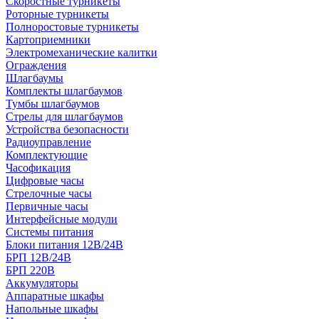
Скоростные турникеты
Роторные турникеты
Полноростовые турникеты
Картоприемники
Электромеханические калитки
Ограждения
Шлагбаумы
Комплекты шлагбаумов
Тумбы шлагбаумов
Стрелы для шлагбаумов
Устройства безопасности
Радиоуправление
Комплектующие
Часофикация
Цифровые часы
Стрелочные часы
Первичные часы
Интерфейсные модули
Системы питания
Блоки питания 12В/24В
БРП 12В/24В
БРП 220В
Аккумуляторы
Аппаратные шкафы
Напольные шкафы