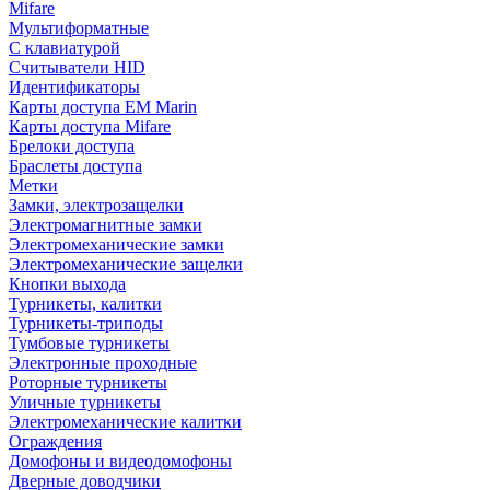
Mifare
Мультиформатные
С клавиатурой
Считыватели HID
Идентификаторы
Карты доступа EM Marin
Карты доступа Mifare
Брелоки доступа
Браслеты доступа
Метки
Замки, электрозащелки
Электромагнитные замки
Электромеханические замки
Электромеханические защелки
Кнопки выхода
Турникеты, калитки
Турникеты-триподы
Тумбовые турникеты
Электронные проходные
Роторные турникеты
Уличные турникеты
Электромеханические калитки
Ограждения
Домофоны и видеодомофоны
Дверные доводчики