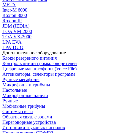
МЕТА
Inter-M 6000
Roxton 8000
Roxton IP
JDM (JEDIA)
TOA VM-2000
TOA VX-2000
LPA EVA
LPA-DUO
Дополнительное оборудование
Блоки резервного питания
Контроль линий громкоговорителей
Цифровые магнитофоны (Voice File)
Аттенюаторы, селекторы программ
Ручные мегафоны
Микрофоны и трибуны
Настольные
Микрофонные панели
Ручные
Мобильные трибуны
Системы связи
Обратная связь с зонами
Переговорные устройства
Источники звуковых сигналов
Проигрыватели CD/MP3