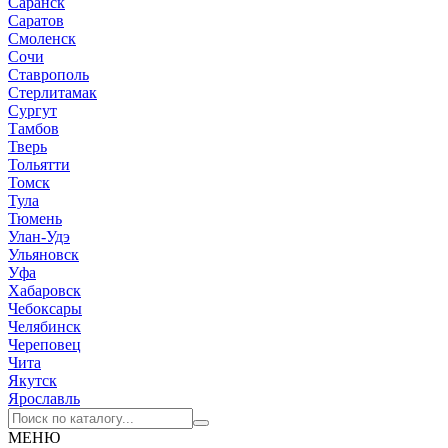
Саранск
Саратов
Смоленск
Сочи
Ставрополь
Стерлитамак
Сургут
Тамбов
Тверь
Тольятти
Томск
Тула
Тюмень
Улан-Удэ
Ульяновск
Уфа
Хабаровск
Чебоксары
Челябинск
Череповец
Чита
Якутск
Ярославль
МЕНЮ