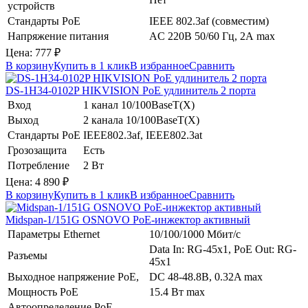
устройств
Стандарты PoE
IEEE 802.3af (совместим)
Напряжение питания
AC 220В 50/60 Гц, 2А max
Цена:
777
₽
В корзину
Купить в 1 клик
В избранное
Сравнить
DS-1H34-0102P
HIKVISION
PoE удлинитель 2 порта
Вход
1 канал 10/100BaseT(X)
Выход
2 канала 10/100BaseT(X)
Стандарты PoE
IEEE802.3af, IEEE802.3at
Грозозащита
Есть
Потребление
2 Вт
Цена:
4 890
₽
В корзину
Купить в 1 клик
В избранное
Сравнить
Midspan-1/151G
OSNOVO
PoE-инжектор активный
Параметры Ethernet
10/100/1000 Мбит/с
Data In: RG-45х1, PoE Out: RG-
Разъемы
45х1
Выходное напряжение PoE,
DC 48-48.8В, 0.32A max
Мощность PoE
15.4 Вт max
Автоопределение PoE