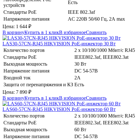
Есть
устройств
Стандарты PoE
IEEE 802.3af
Напряжение питания
AC 220В 50/60 Гц, 2А max
Цена:
1 644
₽
В корзину
Купить в 1 клик
В избранное
Сравнить
LAS30-57CN-RJ45
HIKVISION
PoE-инжектор 30 Вт
Количество портов
2 х 10/100/1000 Мбит/с RJ45
Стандарты PoE
IEEE802.3af, IEEE802.3at
Выходная мощность
30 Вт
Напряжение питания
DC 54-57В
Входной ток
2А
Защита от перенапряжения и КЗ
Есть
Цена:
7 890
₽
В корзину
Купить в 1 клик
В избранное
Сравнить
LAS60-57CN-RJ45
HIKVISION
PoE-инжектор 60 Вт
Количество портов
2 х 10/100/1000 Мбит/с RJ45
Стандарты PoE
IEEE802.3af, IEEE802.3at
Выходная мощность
60 Вт
Напряжение питания
DC 54-57В