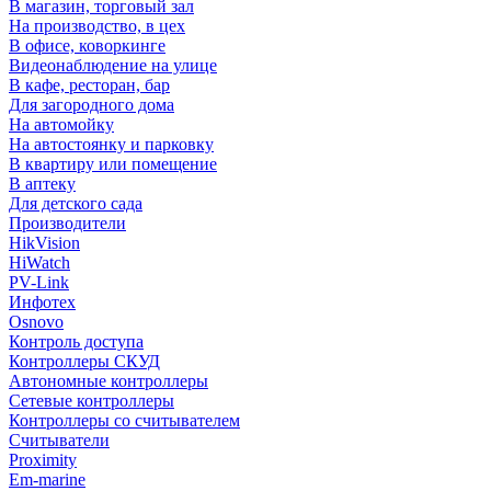
В магазин, торговый зал
На производство, в цех
В офисе, коворкинге
Видеонаблюдение на улице
В кафе, ресторан, бар
Для загородного дома
На автомойку
На автостоянку и парковку
В квартиру или помещение
В аптеку
Для детского сада
Производители
HikVision
HiWatch
PV-Link
Инфотех
Osnovo
Контроль доступа
Контроллеры СКУД
Автономные контроллеры
Сетевые контроллеры
Контроллеры со считывателем
Считыватели
Proximity
Em-marine