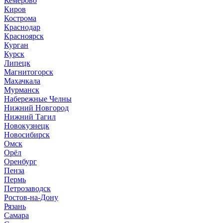
Кемерово
Киров
Кострома
Краснодар
Красноярск
Курган
Курск
Липецк
Магнитогорск
Махачкала
Мурманск
Набережные Челны
Нижний Новгород
Нижний Тагил
Новокузнецк
Новосибирск
Омск
Орёл
Оренбург
Пенза
Пермь
Петрозаводск
Ростов-на-Дону
Рязань
Самара