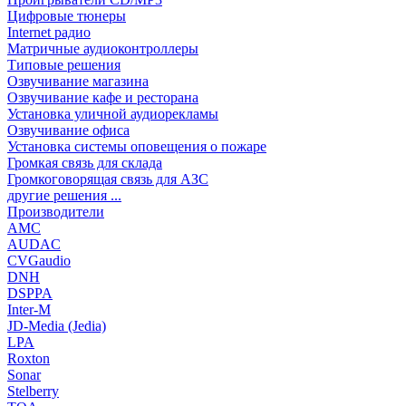
Цифровые тюнеры
Internet радио
Матричные аудиоконтроллеры
Типовые решения
Озвучивание магазина
Озвучивание кафе и ресторана
Установка уличной аудиорекламы
Озвучивание офиса
Установка системы оповещения о пожаре
Громкая связь для склада
Громкоговорящая связь для АЗС
другие решения ...
Производители
AMC
AUDAC
CVGaudio
DNH
DSPPA
Inter-M
JD-Media (Jedia)
LPA
Roxton
Sonar
Stelberry