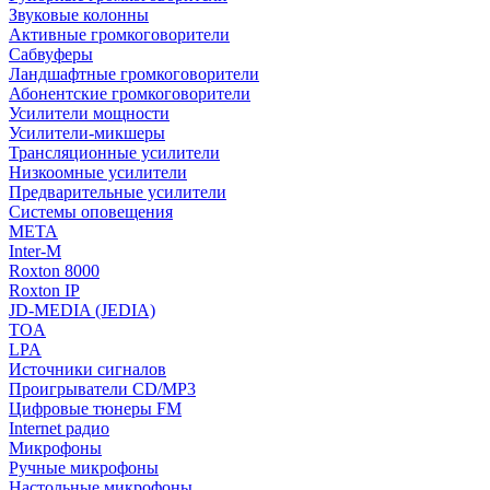
Звуковые колонны
Активные громкоговорители
Сабвуферы
Ландшафтные громкоговорители
Абонентские громкоговорители
Усилители мощности
Усилители-микшеры
Трансляционные усилители
Низкоомные усилители
Предварительные усилители
Системы оповещения
МЕТА
Inter-M
Roxton 8000
Roxton IP
JD-MEDIA (JEDIA)
TOA
LPA
Источники сигналов
Проигрыватели CD/MP3
Цифровые тюнеры FM
Internet радио
Микрофоны
Ручные микрофоны
Настольные микрофоны