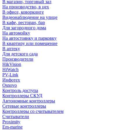
В магазин, торговый зал
На производство, в цех
В офисе, коворкинге
Видеонаблюдение на улице
В кафе, ресторан, бар
Для загородного дома
На автомойку
На автостоянку и парковку
В квартиру или помещение
В аптеку
Для детского сада
Производители
HikVision
HiWatch
PV-Link
Инфотех
Osnovo
Контроль доступа
Контроллеры СКУД
Автономные контроллеры
Сетевые контроллеры
Контроллеры со считывателем
Считыватели
Proximity
Em-marine