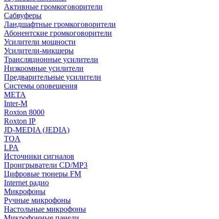
Активные громкоговорители
Сабвуферы
Ландшафтные громкоговорители
Абонентские громкоговорители
Усилители мощности
Усилители-микшеры
Трансляционные усилители
Низкоомные усилители
Предварительные усилители
Системы оповещения
МЕТА
Inter-M
Roxton 8000
Roxton IP
JD-MEDIA (JEDIA)
TOA
LPA
Источники сигналов
Проигрыватели CD/MP3
Цифровые тюнеры FM
Internet радио
Микрофоны
Ручные микрофоны
Настольные микрофоны
Микрофонные панели