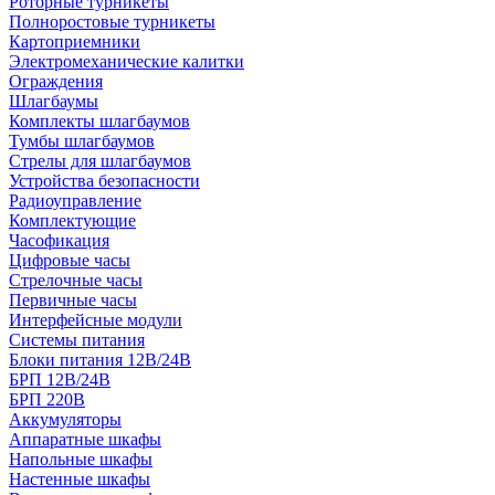
Роторные турникеты
Полноростовые турникеты
Картоприемники
Электромеханические калитки
Ограждения
Шлагбаумы
Комплекты шлагбаумов
Тумбы шлагбаумов
Стрелы для шлагбаумов
Устройства безопасности
Радиоуправление
Комплектующие
Часофикация
Цифровые часы
Стрелочные часы
Первичные часы
Интерфейсные модули
Системы питания
Блоки питания 12В/24В
БРП 12В/24В
БРП 220В
Аккумуляторы
Аппаратные шкафы
Напольные шкафы
Настенные шкафы