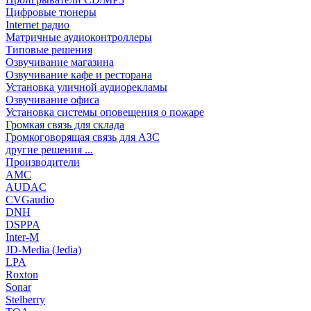
Цифровые тюнеры
Internet радио
Матричные аудиоконтроллеры
Типовые решения
Озвучивание магазина
Озвучивание кафе и ресторана
Установка уличной аудиорекламы
Озвучивание офиса
Установка системы оповещения о пожаре
Громкая связь для склада
Громкоговорящая связь для АЗС
другие решения ...
Производители
AMC
AUDAC
CVGaudio
DNH
DSPPA
Inter-M
JD-Media (Jedia)
LPA
Roxton
Sonar
Stelberry