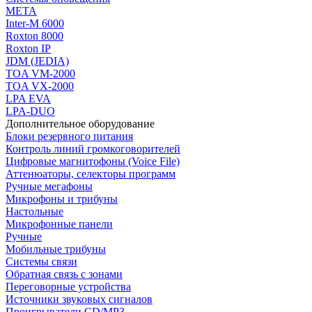
МЕТА
Inter-M 6000
Roxton 8000
Roxton IP
JDM (JEDIA)
TOA VM-2000
TOA VX-2000
LPA EVA
LPA-DUO
Дополнительное оборудование
Блоки резервного питания
Контроль линий громкоговорителей
Цифровые магнитофоны (Voice File)
Аттенюаторы, селекторы программ
Ручные мегафоны
Микрофоны и трибуны
Настольные
Микрофонные панели
Ручные
Мобильные трибуны
Системы связи
Обратная связь с зонами
Переговорные устройства
Источники звуковых сигналов
Проигрыватели CD/MP3