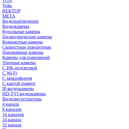
TOA
Volta
ВЕКТОР
МЕТА
Видеонаблюдение
Видеокамеры
Купольные камеры
Цилиндрические камеры
Компактные камеры
Скоростные поворотные
Панорамные камеры
Камеры для помещений
Уличные камеры
С ИК-подсветкой
С Wi-Fi
С микрофоном
С картой памяти
IP-видеокамеры
HD-TVI видеокамеры
Видеорегистраторы
4 канала
8 каналов
16 каналов
24 канала
32 канала