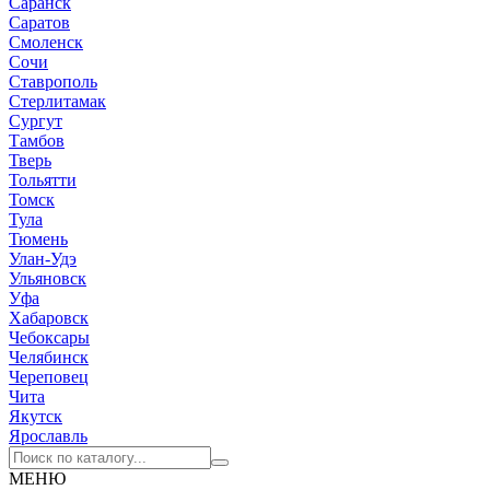
Саранск
Саратов
Смоленск
Сочи
Ставрополь
Стерлитамак
Сургут
Тамбов
Тверь
Тольятти
Томск
Тула
Тюмень
Улан-Удэ
Ульяновск
Уфа
Хабаровск
Чебоксары
Челябинск
Череповец
Чита
Якутск
Ярославль
МЕНЮ