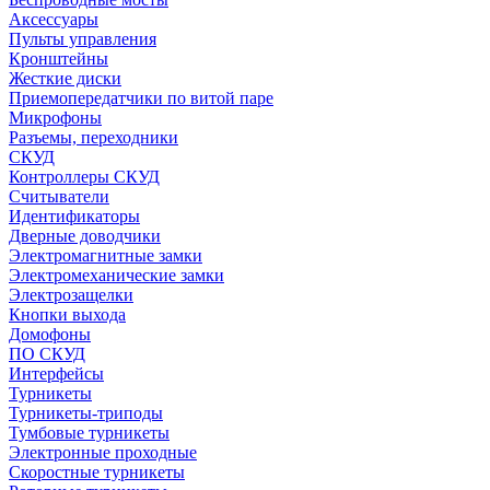
Аксессуары
Пульты управления
Кронштейны
Жесткие диски
Приемопередатчики по витой паре
Микрофоны
Разъемы, переходники
СКУД
Контроллеры СКУД
Считыватели
Идентификаторы
Дверные доводчики
Электромагнитные замки
Электромеханические замки
Электрозащелки
Кнопки выхода
Домофоны
ПО СКУД
Интерфейсы
Турникеты
Турникеты-триподы
Тумбовые турникеты
Электронные проходные
Скоростные турникеты