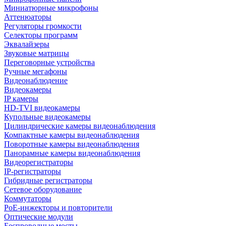
Миниатюрные микрофоны
Аттенюаторы
Регуляторы громкости
Селекторы программ
Эквалайзеры
Звуковые матрицы
Переговорные устройства
Ручные мегафоны
Видеонаблюдение
Видеокамеры
IP камеры
HD-TVI видеокамеры
Купольные видеокамеры
Цилиндрические камеры видеонаблюдения
Компактные камеры видеонаблюдения
Поворотные камеры видеонаблюдения
Панорамные камеры видеонаблюдения
Видеорегистраторы
IP-регистраторы
Гибридные регистраторы
Сетевое оборудование
Коммутаторы
PoE-инжекторы и повторители
Оптические модули
Беспроводные мосты