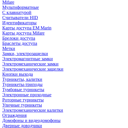
Mifare
Мультиформатные
С клавиатурой
Считыватели HID
Идентификаторы
Карты доступа EM Marin
Карты доступа Mifare
Брелоки доступа
Браслеты доступа
Метки
Замки, электрозащелки
Электромагнитные замки
Электромеханические замки
Электромеханические защелки
Кнопки выхода
Турникеты, калитки
Турникеты-триподы
Тумбовые турникеты
Электронные проходные
Роторные турникеты
Уличные турникеты
Электромеханические калитки
Ограждения
Домофоны и видеодомофоны
Дверные доводчики