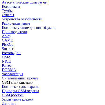
Автоматические шлагбаумы
Комплекты
Тумбы
Стрелы
Устройства безопасности
Радиоуправление
Комплектующие для шлагбаумов
Производители
Abloy
CAME
PERCo
Smartec
Ростов-Дон
ОМА
NICE
Parsec
DORMA
Часофикация
Сигнализации, прочее
GSM сигнализации
Комплекты для охраны
Приборы GSM охраны
GSM розетки
Управление котлом
Датчики