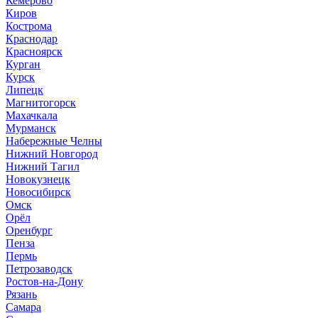
Кемерово
Киров
Кострома
Краснодар
Красноярск
Курган
Курск
Липецк
Магнитогорск
Махачкала
Мурманск
Набережные Челны
Нижний Новгород
Нижний Тагил
Новокузнецк
Новосибирск
Омск
Орёл
Оренбург
Пенза
Пермь
Петрозаводск
Ростов-на-Дону
Рязань
Самара