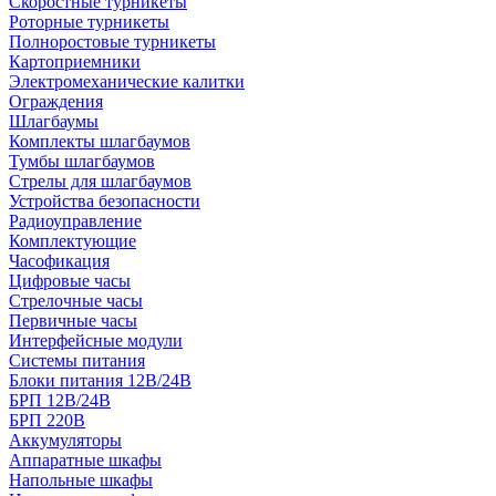
Скоростные турникеты
Роторные турникеты
Полноростовые турникеты
Картоприемники
Электромеханические калитки
Ограждения
Шлагбаумы
Комплекты шлагбаумов
Тумбы шлагбаумов
Стрелы для шлагбаумов
Устройства безопасности
Радиоуправление
Комплектующие
Часофикация
Цифровые часы
Стрелочные часы
Первичные часы
Интерфейсные модули
Системы питания
Блоки питания 12В/24В
БРП 12В/24В
БРП 220В
Аккумуляторы
Аппаратные шкафы
Напольные шкафы