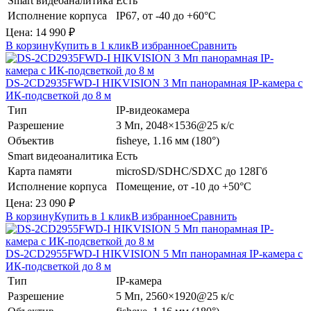
Smart видеоаналитика
Есть
Исполнение корпуса
IP67, от -40 до +60°C
Цена:
14 990
₽
В корзину
Купить в 1 клик
В избранное
Сравнить
DS-2CD2935FWD-I
HIKVISION
3 Мп панорамная IP-камера с
ИК-подсветкой до 8 м
Тип
IP-видеокамера
Разрешение
3 Мп, 2048×1536@25 к/с
Объектив
fisheye, 1.16 мм (180°)
Smart видеоаналитика
Есть
Карта памяти
microSD/SDHC/SDXC до 128Гб
Исполнение корпуса
Помещение, от -10 до +50°C
Цена:
23 090
₽
В корзину
Купить в 1 клик
В избранное
Сравнить
DS-2CD2955FWD-I
HIKVISION
5 Мп панорамная IP-камера с
ИК-подсветкой до 8 м
Тип
IP-камера
Разрешение
5 Мп, 2560×1920@25 к/с