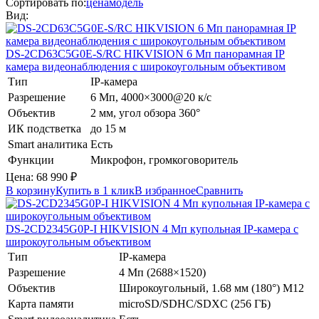
Сортировать по:
цена
модель
Вид:
DS-2CD63C5G0E-S/RC
HIKVISION
6 Мп панорамная IP
камера видеонаблюдения с широкоугольным объективом
Тип
IP-камера
Разрешение
6 Мп, 4000×3000@20 к/с
Объектив
2 мм, угол обзора 360°
ИК подстветка
до 15 м
Smart аналитика
Есть
Функции
Микрофон, громкоговоритель
Цена:
68 990
₽
В корзину
Купить в 1 клик
В избранное
Сравнить
DS-2CD2345G0P-I
HIKVISION
4 Мп купольная IP-камера с
широкоугольным объективом
Тип
IP-камера
Разрешение
4 Мп (2688×1520)
Объектив
Широкоугольный, 1.68 мм (180°) М12
Карта памяти
microSD/SDHC/SDXC (256 ГБ)