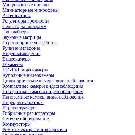
Микрофонные панели
Миниатюрные микрофоны
Аттенюаторы
Регуляторы громкости
Селекторы программ
Эквалайзеры
Звуковые матрицы
Переговорные устройства
Ручные мегафоны
Видеонаблюдение
Видеокамеры
IP камеры
HD-TVI видеокамеры
Купольные видеокамеры
Цилиндрические камеры видеонаблюдения
Компактные камеры видеонаблюдения
Поворотные камеры видеонаблюдения
Панорамные камеры видеонаблюдения
Видеорегистраторы
IP-регистраторы
Гибридные регистраторы
Сетевое оборудование
Коммутаторы
PoE-инжекторы и повторители
Оптические модули