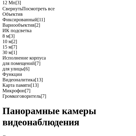
12 Мп
[3]
Свернуть
Посмотреть все
Объектив
Фиксированный
[11]
Вариообъектив
[2]
ИК подсветка
8 м
[3]
10 м
[2]
15 м
[7]
30 м
[1]
Исполнение корпуса
для помещений
[7]
для улицы
[6]
Функции
Видеоналитика
[13]
Карта памяти
[13]
Микрофон
[7]
Громкоговоритель
[7]
Панорамные камеры
видеонаблюдения