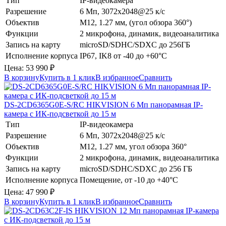
Тип
IP-видеокамера
Разрешение
6 Мп, 3072x2048@25 к/с
Объектив
М12, 1.27 мм, (угол обзора 360°)
Функции
2 микрофона, динамик, видеоаналитика
Запись на карту
microSD/SDHC/SDXC до 256ГБ
Исполнение корпуса
IP67, IK8 от -40 до +60°C
Цена:
53 990
₽
В корзину
Купить в 1 клик
В избранное
Сравнить
DS-2CD6365G0E-S/RC
HIKVISION
6 Мп панорамная IP-
камера с ИК-подсветкой до 15 м
Тип
IP-видеокамера
Разрешение
6 Мп, 3072x2048@25 к/с
Объектив
М12, 1.27 мм, угол обзора 360°
Функции
2 микрофона, динамик, видеоаналитика
Запись на карту
microSD/SDHC/SDXC до 256 ГБ
Исполнение корпуса
Помещение, от -10 до +40°C
Цена:
47 990
₽
В корзину
Купить в 1 клик
В избранное
Сравнить