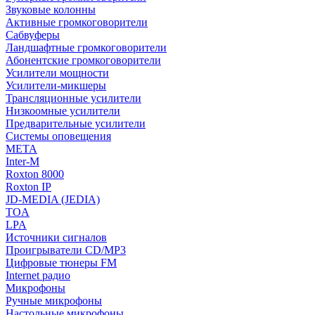
Звуковые колонны
Активные громкоговорители
Сабвуферы
Ландшафтные громкоговорители
Абонентские громкоговорители
Усилители мощности
Усилители-микшеры
Трансляционные усилители
Низкоомные усилители
Предварительные усилители
Системы оповещения
МЕТА
Inter-M
Roxton 8000
Roxton IP
JD-MEDIA (JEDIA)
TOA
LPA
Источники сигналов
Проигрыватели CD/MP3
Цифровые тюнеры FM
Internet радио
Микрофоны
Ручные микрофоны
Настольные микрофоны