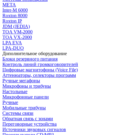
МЕТА
Inter-M 6000
Roxton 8000
Roxton IP
JDM (JEDIA)
TOA VM-2000
TOA VX-2000
LPA EVA
LPA-DUO
Дополнительное оборудование
Блоки резервного питания
Контроль линий громкоговорителей
Цифровые магнитофоны (Voice File)
Аттенюаторы, селекторы программ
Ручные мегафоны
Микрофоны и трибуны
Настольные
Микрофонные панели
Ручные
Мобильные трибуны
Системы связи
Обратная связь с зонами
Переговорные устройства
Источники звуковых сигналов
Проигрыватели CD/MP3