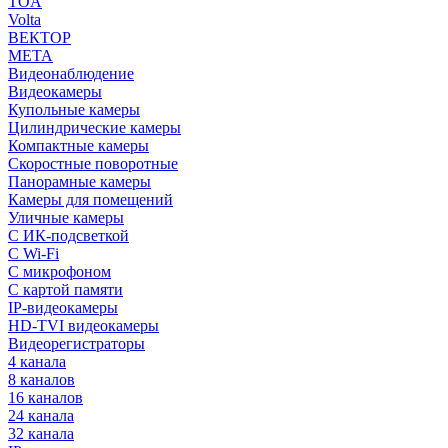
TOA
Volta
ВЕКТОР
МЕТА
Видеонаблюдение
Видеокамеры
Купольные камеры
Цилиндрические камеры
Компактные камеры
Скоростные поворотные
Панорамные камеры
Камеры для помещений
Уличные камеры
С ИК-подсветкой
С Wi-Fi
С микрофоном
С картой памяти
IP-видеокамеры
HD-TVI видеокамеры
Видеорегистраторы
4 канала
8 каналов
16 каналов
24 канала
32 канала