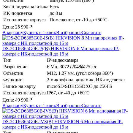
Объектив
fisheye, 1.16 мм (180°)
Smart видеоаналитика
Есть
ИК-подсветка
до 8 м
Исполнение корпуса
Помещение, от -10 до +50°C
Цена:
25 990
₽
В корзину
Купить в 1 клик
В избранное
Сравнить
DS-2CD6365G0E-IS(B)
HIKVISION
6 Мп панорамная IP-
камера с ИК-подсветкой до 15 м
Тип
IP-видеокамера
Разрешение
6 Мп, 3072x2048@25 к/с
Объектив
М12, 1.27 мм, (угол обзора 360°)
Функции
2 микрофона, динамик, ИК-подсветка
Запись на карту
microSD/SDHC/SDXC до 256ГБ
Исполнение корпуса
IP67, от -40 до +60°C
Цена:
49 990
₽
В корзину
Купить в 1 клик
В избранное
Сравнить
DS-2CD6365G0E-IVS(B)
HIKVISION
6 Мп панорамная IP-
камера с ИК-подсветкой до 15 м