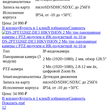
видеоаналитика
Запись на карту
microSD/SDHC/SDXC до 256Гб
Исполнение
IP54, от -10 до +50°C
корпуса
Цена:
24 990
₽
В корзину
Купить в 1 клик
В избранное
Сравнить
DS-2PT3326IZ-DE3
HIKVISION
2 Мп три панорамные
камеры с PTZ-модулем и ИК-подсветкой до 10 м
Тип
IP-видеокамера
Панорамная камера (3
2 Мп (1920×1080), 2 мм, обзор 128.5°
модуля)
2 Мп (1920×1080), 2.8-12 мм 4х,
PTZ-камера
цифровой Zoom 8x
Smart-видеоаналитика
Детекция движения
Запись на карту
microSD/SDHC/SDXC до 256Гб
Исполнение корпуса
IP54, от -10 до +50°C
Цена:
34 990
₽
В корзину
Купить в 1 клик
В избранное
Сравнить
Показать ещё
1
2