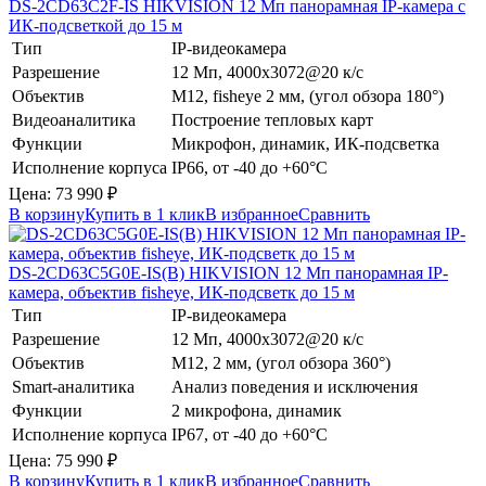
DS-2CD63C2F-IS
HIKVISION
12 Мп панорамная IP-камера с
ИК-подсветкой до 15 м
Тип
IP-видеокамера
Разрешение
12 Мп, 4000x3072@20 к/с
Объектив
М12, fisheye 2 мм, (угол обзора 180°)
Видеоаналитика
Построение тепловых карт
Функции
Микрофон, динамик, ИК-подсветка
Исполнение корпуса
IP66, от -40 до +60°C
Цена:
73 990
₽
В корзину
Купить в 1 клик
В избранное
Сравнить
DS-2CD63C5G0E-IS(B)
HIKVISION
12 Мп панорамная IP-
камера, объектив fisheye, ИК-подсветк до 15 м
Тип
IP-видеокамера
Разрешение
12 Мп, 4000x3072@20 к/с
Объектив
М12, 2 мм, (угол обзора 360°)
Smart-аналитика
Анализ поведения и исключения
Функции
2 микрофона, динамик
Исполнение корпуса
IP67, от -40 до +60°C
Цена:
75 990
₽
В корзину
Купить в 1 клик
В избранное
Сравнить