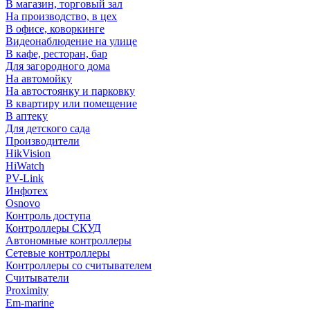
В магазин, торговый зал
На производство, в цех
В офисе, коворкинге
Видеонаблюдение на улице
В кафе, ресторан, бар
Для загородного дома
На автомойку
На автостоянку и парковку
В квартиру или помещение
В аптеку
Для детского сада
Производители
HikVision
HiWatch
PV-Link
Инфотех
Osnovo
Контроль доступа
Контроллеры СКУД
Автономные контроллеры
Сетевые контроллеры
Контроллеры со считывателем
Считыватели
Proximity
Em-marine