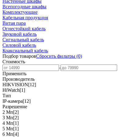
Настенные шкафы
Всепогодные шкафы
Комплектующие
Кабельная продукция
Витая пара
Огнестойкий кабель
Звуковой кабель
Сигнальный кабель
Силовой кабель
Коаксиальный кабель
Подбор товаров
Сбросить
фильтры
(0)
Стоимость
-
Применить
Производитель
HIKVISION
[12]
HiWatch
[1]
Тип
IP-камера
[12]
Разрешение
2 Мп
[2]
3 Мп
[2]
4 Мп
[1]
5 Мп
[1]
6 Мп
[4]