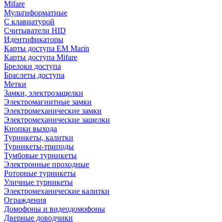
Mifare
Мультиформатные
С клавиатурой
Считыватели HID
Идентификаторы
Карты доступа EM Marin
Карты доступа Mifare
Брелоки доступа
Браслеты доступа
Метки
Замки, электрозащелки
Электромагнитные замки
Электромеханические замки
Электромеханические защелки
Кнопки выхода
Турникеты, калитки
Турникеты-триподы
Тумбовые турникеты
Электронные проходные
Роторные турникеты
Уличные турникеты
Электромеханические калитки
Ограждения
Домофоны и видеодомофоны
Дверные доводчики