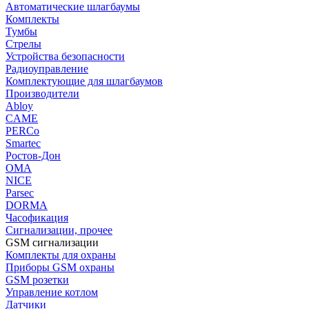
Автоматические шлагбаумы
Комплекты
Тумбы
Стрелы
Устройства безопасности
Радиоуправление
Комплектующие для шлагбаумов
Производители
Abloy
CAME
PERCo
Smartec
Ростов-Дон
ОМА
NICE
Parsec
DORMA
Часофикация
Сигнализации, прочее
GSM сигнализации
Комплекты для охраны
Приборы GSM охраны
GSM розетки
Управление котлом
Датчики