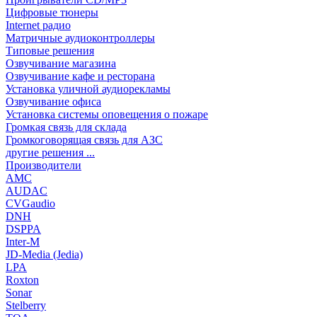
Цифровые тюнеры
Internet радио
Матричные аудиоконтроллеры
Типовые решения
Озвучивание магазина
Озвучивание кафе и ресторана
Установка уличной аудиорекламы
Озвучивание офиса
Установка системы оповещения о пожаре
Громкая связь для склада
Громкоговорящая связь для АЗС
другие решения ...
Производители
AMC
AUDAC
CVGaudio
DNH
DSPPA
Inter-M
JD-Media (Jedia)
LPA
Roxton
Sonar
Stelberry