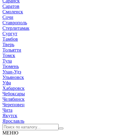
Саранск
Саратов
Смоленск
Сочи
Ставрополь
Стерлитамак
Сургут
Тамбов
Тверь
Тольятти
Томск
Тула
Тюмень
Улан-Удэ
Ульяновск
Уфа
Хабаровск
Чебоксары
Челябинск
Череповец
Чита
Якутск
Ярославль
МЕНЮ