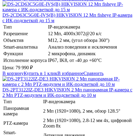
DS-2CD63C5G0E-IVS(B)
HIKVISION
12 Мп fisheye IP-камера
с ИК-подсветкой до 15 м
Тип
IP-видеокамера
Разрешение
12 Мп, 4000x3072@20 к/с
Объектив
М12, 2 мм, (угол обзора 360°)
Smart-аналитика
Анализ поведения и исключения
Функции
2 микрофона, динамик
Исполнение корпуса
IP67, IK8, от -40 до +60°C
Цена:
79 990
₽
В корзину
Купить в 1 клик
В избранное
Сравнить
DS-2PT3122IZ-DE3
HIKVISION
2 Мп панорамная IP-камера с
2 Мп PTZ-модулем и ИК-подсветкой до 10 м
Тип
IP-видеокамера
Панорамная
2 Мп (1920×1080), 2 мм, обзор 128.5°
камера
2 Мп (1920×1080), 2.8-12 мм 4х, цифровой
PTZ-камера
Zoom 8x
Smart-
Детекция движения