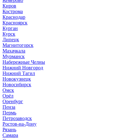
Кемерово
Киров
Кострома
Краснодар
Красноярск
Курган
Курск
Липецк
Магнитогорск
Махачкала
Мурманск
Набережные Челны
Нижний Новгород
Нижний Тагил
Новокузнецк
Новосибирск
Омск
Орёл
Оренбург
Пенза
Пермь
Петрозаводск
Ростов-на-Дону
Рязань
Самара