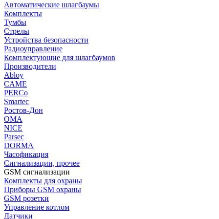
Автоматические шлагбаумы
Комплекты
Тумбы
Стрелы
Устройства безопасности
Радиоуправление
Комплектующие для шлагбаумов
Производители
Abloy
CAME
PERCo
Smartec
Ростов-Дон
ОМА
NICE
Parsec
DORMA
Часофикация
Сигнализации, прочее
GSM сигнализации
Комплекты для охраны
Приборы GSM охраны
GSM розетки
Управление котлом
Датчики