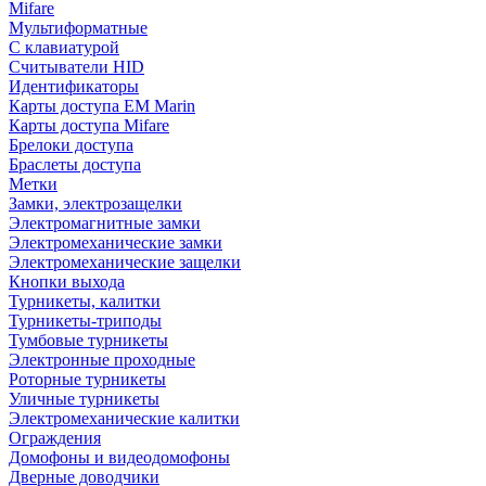
Mifare
Мультиформатные
С клавиатурой
Считыватели HID
Идентификаторы
Карты доступа EM Marin
Карты доступа Mifare
Брелоки доступа
Браслеты доступа
Метки
Замки, электрозащелки
Электромагнитные замки
Электромеханические замки
Электромеханические защелки
Кнопки выхода
Турникеты, калитки
Турникеты-триподы
Тумбовые турникеты
Электронные проходные
Роторные турникеты
Уличные турникеты
Электромеханические калитки
Ограждения
Домофоны и видеодомофоны
Дверные доводчики