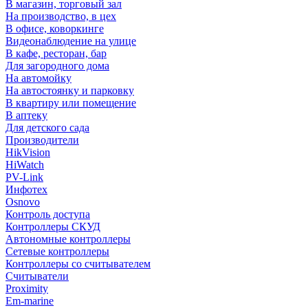
В магазин, торговый зал
На производство, в цех
В офисе, коворкинге
Видеонаблюдение на улице
В кафе, ресторан, бар
Для загородного дома
На автомойку
На автостоянку и парковку
В квартиру или помещение
В аптеку
Для детского сада
Производители
HikVision
HiWatch
PV-Link
Инфотех
Osnovo
Контроль доступа
Контроллеры СКУД
Автономные контроллеры
Сетевые контроллеры
Контроллеры со считывателем
Считыватели
Proximity
Em-marine