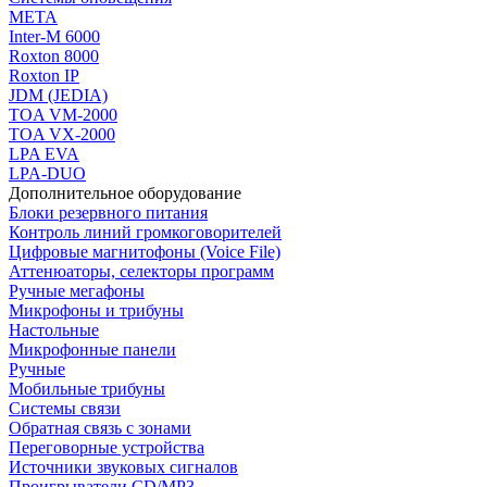
МЕТА
Inter-M 6000
Roxton 8000
Roxton IP
JDM (JEDIA)
TOA VM-2000
TOA VX-2000
LPA EVA
LPA-DUO
Дополнительное оборудование
Блоки резервного питания
Контроль линий громкоговорителей
Цифровые магнитофоны (Voice File)
Аттенюаторы, селекторы программ
Ручные мегафоны
Микрофоны и трибуны
Настольные
Микрофонные панели
Ручные
Мобильные трибуны
Системы связи
Обратная связь с зонами
Переговорные устройства
Источники звуковых сигналов
Проигрыватели CD/MP3