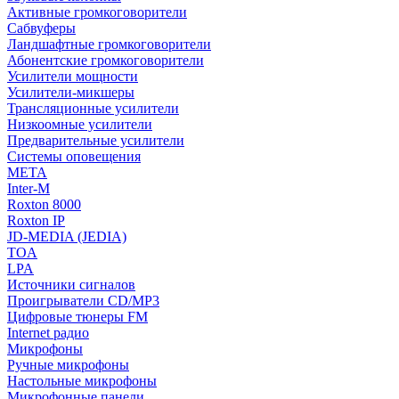
Активные громкоговорители
Сабвуферы
Ландшафтные громкоговорители
Абонентские громкоговорители
Усилители мощности
Усилители-микшеры
Трансляционные усилители
Низкоомные усилители
Предварительные усилители
Системы оповещения
МЕТА
Inter-M
Roxton 8000
Roxton IP
JD-MEDIA (JEDIA)
TOA
LPA
Источники сигналов
Проигрыватели CD/MP3
Цифровые тюнеры FM
Internet радио
Микрофоны
Ручные микрофоны
Настольные микрофоны
Микрофонные панели