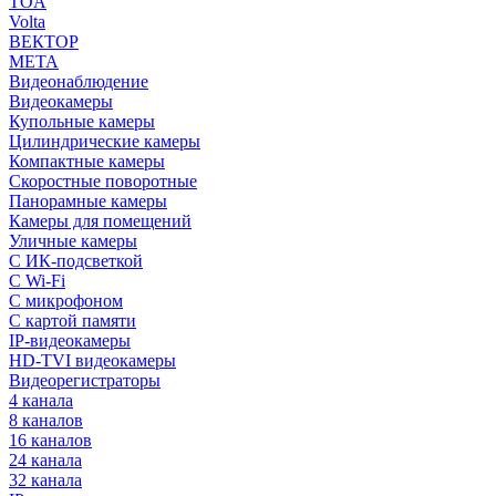
TOA
Volta
ВЕКТОР
МЕТА
Видеонаблюдение
Видеокамеры
Купольные камеры
Цилиндрические камеры
Компактные камеры
Скоростные поворотные
Панорамные камеры
Камеры для помещений
Уличные камеры
С ИК-подсветкой
С Wi-Fi
С микрофоном
С картой памяти
IP-видеокамеры
HD-TVI видеокамеры
Видеорегистраторы
4 канала
8 каналов
16 каналов
24 канала
32 канала