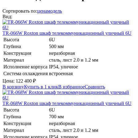
Сортировать по:
цена
модель
Вид:
TR-066W
Roxton
шкаф телекоммуникационный уличный 6U
Высота
6U
Глубина
500 мм
Конструкция
неразборная
Материал
сталь, лист 2.0 и 1.2 мм
Исполнение корпуса
IP54, уличное
Система охлаждения
встроенная
Цена:
122 400
₽
В корзину
Купить в 1 клик
В избранное
Сравнить
TR-068W
Roxton
шкаф телекоммуникационный уличный 6U
Высота
6U
Глубина
700 мм
Конструкция
неразборная
Материал
сталь, лист 2.0 и 1.2 мм
Исполнение корпуса
IP54, уличное