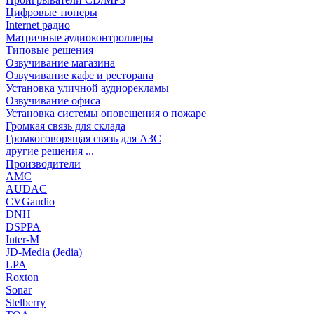
Цифровые тюнеры
Internet радио
Матричные аудиоконтроллеры
Типовые решения
Озвучивание магазина
Озвучивание кафе и ресторана
Установка уличной аудиорекламы
Озвучивание офиса
Установка системы оповещения о пожаре
Громкая связь для склада
Громкоговорящая связь для АЗС
другие решения ...
Производители
AMC
AUDAC
CVGaudio
DNH
DSPPA
Inter-M
JD-Media (Jedia)
LPA
Roxton
Sonar
Stelberry