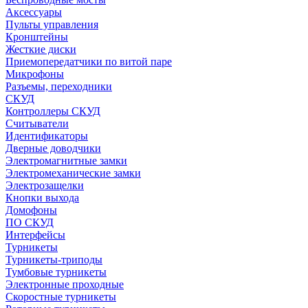
Аксессуары
Пульты управления
Кронштейны
Жесткие диски
Приемопередатчики по витой паре
Микрофоны
Разъемы, переходники
СКУД
Контроллеры СКУД
Считыватели
Идентификаторы
Дверные доводчики
Электромагнитные замки
Электромеханические замки
Электрозащелки
Кнопки выхода
Домофоны
ПО СКУД
Интерфейсы
Турникеты
Турникеты-триподы
Тумбовые турникеты
Электронные проходные
Скоростные турникеты