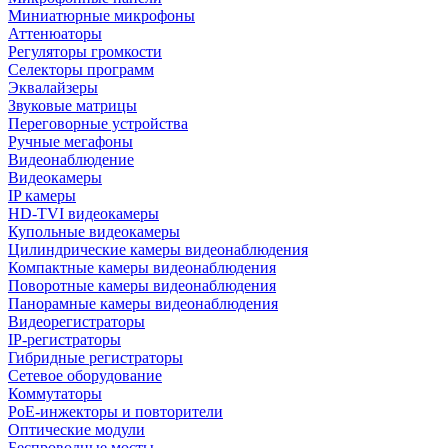
Миниатюрные микрофоны
Аттенюаторы
Регуляторы громкости
Селекторы программ
Эквалайзеры
Звуковые матрицы
Переговорные устройства
Ручные мегафоны
Видеонаблюдение
Видеокамеры
IP камеры
HD-TVI видеокамеры
Купольные видеокамеры
Цилиндрические камеры видеонаблюдения
Компактные камеры видеонаблюдения
Поворотные камеры видеонаблюдения
Панорамные камеры видеонаблюдения
Видеорегистраторы
IP-регистраторы
Гибридные регистраторы
Сетевое оборудование
Коммутаторы
PoE-инжекторы и повторители
Оптические модули
Беспроводные мосты