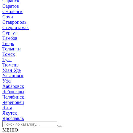
Саранск
Саратов
Смоленск
Сочи
Ставрополь
Стерлитамак
Сургут
Тамбов
Тверь
Тольятти
Томск
Тула
Тюмень
Улан-Удэ
Ульяновск
Уфа
Хабаровск
Чебоксары
Челябинск
Череповец
Чита
Якутск
Ярославль
МЕНЮ