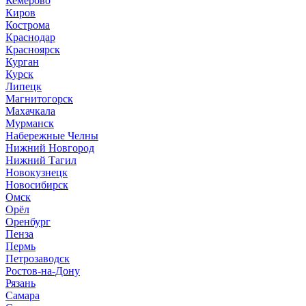
Кемерово
Киров
Кострома
Краснодар
Красноярск
Курган
Курск
Липецк
Магнитогорск
Махачкала
Мурманск
Набережные Челны
Нижний Новгород
Нижний Тагил
Новокузнецк
Новосибирск
Омск
Орёл
Оренбург
Пенза
Пермь
Петрозаводск
Ростов-на-Дону
Рязань
Самара