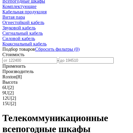
Всепогодные шкафы
Комплектующие
Кабельная продукция
Витая пара
Огнестойкий кабель
Звуковой кабель
Сигнальный кабель
Силовой кабель
Коаксиальный кабель
Подбор товаров
Сбросить
фильтры
(0)
Стоимость
-
Применить
Производитель
Roxton
[8]
Высота
6U
[2]
9U
[2]
12U
[2]
15U
[2]
Телекоммуникационные
всепогодные шкафы