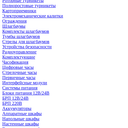
Роторные турникеты
Полноростовые турникеты
Картоприемники
Электромеханические калитки
Ограждения
Шлагбаумы
Комплекты шлагбаумов
Тумбы шлагбаумов
Стрелы для шлагбаумов
Устройства безопасности
Радиоуправление
Комплектующие
Часофикация
Цифровые часы
Стрелочные часы
Первичные часы
Интерфейсные модули
Системы питания
Блоки питания 12В/24В
БРП 12В/24В
БРП 220В
Аккумуляторы
Аппаратные шкафы
Напольные шкафы
Настенные шкафы