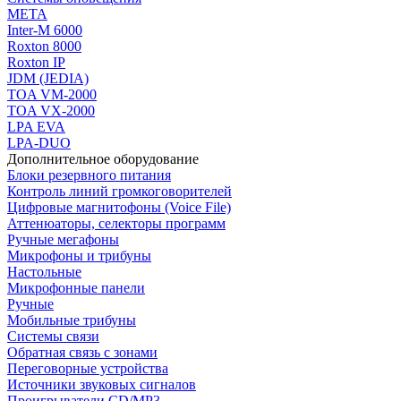
МЕТА
Inter-M 6000
Roxton 8000
Roxton IP
JDM (JEDIA)
TOA VM-2000
TOA VX-2000
LPA EVA
LPA-DUO
Дополнительное оборудование
Блоки резервного питания
Контроль линий громкоговорителей
Цифровые магнитофоны (Voice File)
Аттенюаторы, селекторы программ
Ручные мегафоны
Микрофоны и трибуны
Настольные
Микрофонные панели
Ручные
Мобильные трибуны
Системы связи
Обратная связь с зонами
Переговорные устройства
Источники звуковых сигналов
Проигрыватели CD/MP3