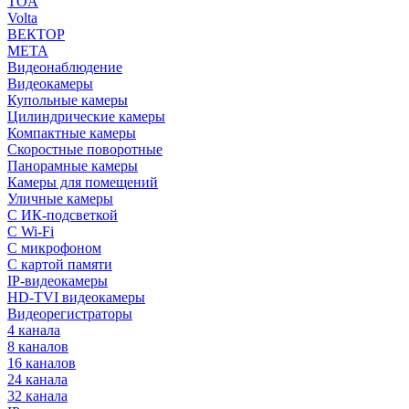
TOA
Volta
ВЕКТОР
МЕТА
Видеонаблюдение
Видеокамеры
Купольные камеры
Цилиндрические камеры
Компактные камеры
Скоростные поворотные
Панорамные камеры
Камеры для помещений
Уличные камеры
С ИК-подсветкой
С Wi-Fi
С микрофоном
С картой памяти
IP-видеокамеры
HD-TVI видеокамеры
Видеорегистраторы
4 канала
8 каналов
16 каналов
24 канала
32 канала