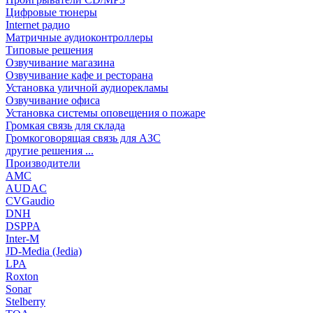
Цифровые тюнеры
Internet радио
Матричные аудиоконтроллеры
Типовые решения
Озвучивание магазина
Озвучивание кафе и ресторана
Установка уличной аудиорекламы
Озвучивание офиса
Установка системы оповещения о пожаре
Громкая связь для склада
Громкоговорящая связь для АЗС
другие решения ...
Производители
AMC
AUDAC
CVGaudio
DNH
DSPPA
Inter-M
JD-Media (Jedia)
LPA
Roxton
Sonar
Stelberry