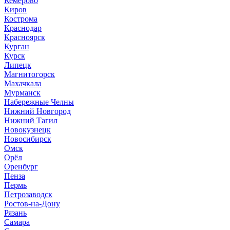
Кемерово
Киров
Кострома
Краснодар
Красноярск
Курган
Курск
Липецк
Магнитогорск
Махачкала
Мурманск
Набережные Челны
Нижний Новгород
Нижний Тагил
Новокузнецк
Новосибирск
Омск
Орёл
Оренбург
Пенза
Пермь
Петрозаводск
Ростов-на-Дону
Рязань
Самара