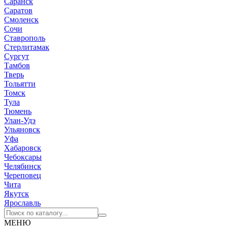
Саранск
Саратов
Смоленск
Сочи
Ставрополь
Стерлитамак
Сургут
Тамбов
Тверь
Тольятти
Томск
Тула
Тюмень
Улан-Удэ
Ульяновск
Уфа
Хабаровск
Чебоксары
Челябинск
Череповец
Чита
Якутск
Ярославль
МЕНЮ