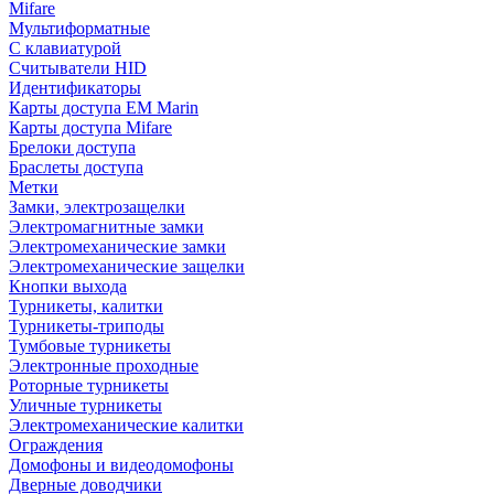
Mifare
Мультиформатные
С клавиатурой
Считыватели HID
Идентификаторы
Карты доступа EM Marin
Карты доступа Mifare
Брелоки доступа
Браслеты доступа
Метки
Замки, электрозащелки
Электромагнитные замки
Электромеханические замки
Электромеханические защелки
Кнопки выхода
Турникеты, калитки
Турникеты-триподы
Тумбовые турникеты
Электронные проходные
Роторные турникеты
Уличные турникеты
Электромеханические калитки
Ограждения
Домофоны и видеодомофоны
Дверные доводчики