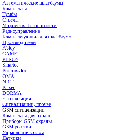
Автоматические шлагбаумы
Комплекты
Тумбы
Стрелы
Устройства безопасности
Радиоуправление
Комплектующие для шлагбаумов
Производители
Abloy
CAME
PERCo
Smartec
Ростов-Дон
ОМА
NICE
Parsec
DORMA
Часофикация
Сигнализации, прочее
GSM сигнализации
Комплекты для охраны
Приборы GSM охраны
GSM розетки
Управление котлом
Датчики