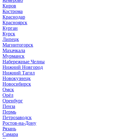
Кемерово
Киров
Кострома
Краснодар
Красноярск
Курган
Курск
Липецк
Магнитогорск
Махачкала
Мурманск
Набережные Челны
Нижний Новгород
Нижний Тагил
Новокузнецк
Новосибирск
Омск
Орёл
Оренбург
Пенза
Пермь
Петрозаводск
Ростов-на-Дону
Рязань
Самара