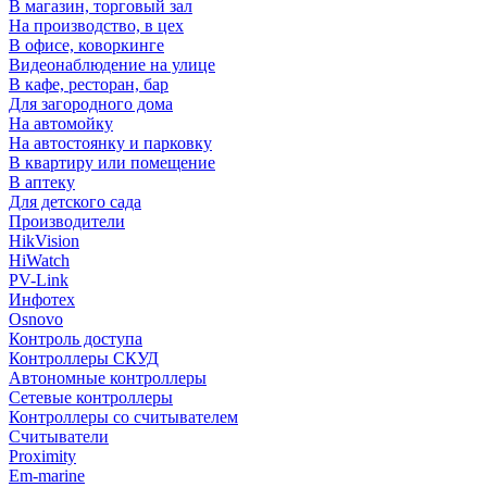
В магазин, торговый зал
На производство, в цех
В офисе, коворкинге
Видеонаблюдение на улице
В кафе, ресторан, бар
Для загородного дома
На автомойку
На автостоянку и парковку
В квартиру или помещение
В аптеку
Для детского сада
Производители
HikVision
HiWatch
PV-Link
Инфотех
Osnovo
Контроль доступа
Контроллеры СКУД
Автономные контроллеры
Сетевые контроллеры
Контроллеры со считывателем
Считыватели
Proximity
Em-marine