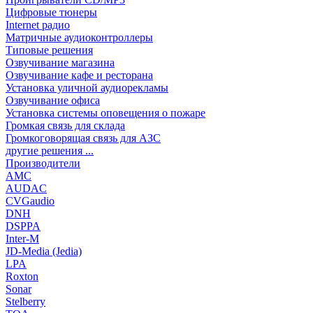
Цифровые тюнеры
Internet радио
Матричные аудиоконтроллеры
Типовые решения
Озвучивание магазина
Озвучивание кафе и ресторана
Установка уличной аудиорекламы
Озвучивание офиса
Установка системы оповещения о пожаре
Громкая связь для склада
Громкоговорящая связь для АЗС
другие решения ...
Производители
AMC
AUDAC
CVGaudio
DNH
DSPPA
Inter-M
JD-Media (Jedia)
LPA
Roxton
Sonar
Stelberry