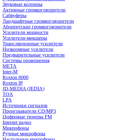
Звуковые колонны
Активные громкоговорители
Сабвуферы
Ландшафтные громкоговорители
Абонентские громкоговорители
Усилители мощности
Усилители-микшеры
Трансляционные усилители
Низкоомные усилители
Предварительные усилители
Системы оповещения
МЕТА
Inter-M
Roxton 8000
Roxton IP
JD-MEDIA (JEDIA)
TOA
LPA
Источники сигналов
Проигрыватели CD/MP3
Цифровые тюнеры FM
Internet радио
Микрофоны
Ручные микрофоны
Настольные микрофоны