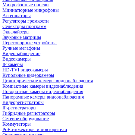
Микрофонные панели
Миниатюрные микрофоны
Аттенюаторы
Регуляторы громкости
Селекторы программ
Эквалайзеры
Звуковые матрицы
Переговорные устройства
Ручные мегафоны
Видеонаблюдение
Видеокамеры
IP камеры
HD-TVI видеокамеры
Купольные видеокамеры
Цилиндрические камеры видеонаблюдения
Компактные камеры видеонаблюдения
Поворотные камеры видеонаблюдения
Панорамные камеры видеонаблюдения
Видеорегистраторы
IP-регистраторы
Гибридные регистраторы
Сетевое оборудование
Коммутаторы
PoE-инжекторы и повторители
Оптические модули