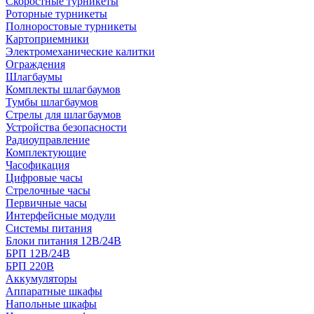
Скоростные турникеты
Роторные турникеты
Полноростовые турникеты
Картоприемники
Электромеханические калитки
Ограждения
Шлагбаумы
Комплекты шлагбаумов
Тумбы шлагбаумов
Стрелы для шлагбаумов
Устройства безопасности
Радиоуправление
Комплектующие
Часофикация
Цифровые часы
Стрелочные часы
Первичные часы
Интерфейсные модули
Системы питания
Блоки питания 12В/24В
БРП 12В/24В
БРП 220В
Аккумуляторы
Аппаратные шкафы
Напольные шкафы