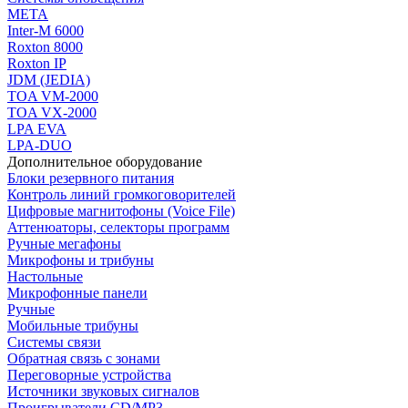
МЕТА
Inter-M 6000
Roxton 8000
Roxton IP
JDM (JEDIA)
TOA VM-2000
TOA VX-2000
LPA EVA
LPA-DUO
Дополнительное оборудование
Блоки резервного питания
Контроль линий громкоговорителей
Цифровые магнитофоны (Voice File)
Аттенюаторы, селекторы программ
Ручные мегафоны
Микрофоны и трибуны
Настольные
Микрофонные панели
Ручные
Мобильные трибуны
Системы связи
Обратная связь с зонами
Переговорные устройства
Источники звуковых сигналов
Проигрыватели CD/MP3