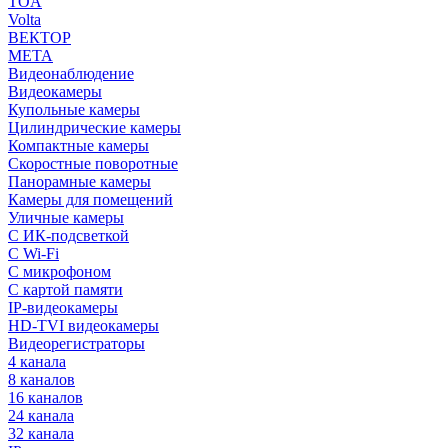
TOA
Volta
ВЕКТОР
МЕТА
Видеонаблюдение
Видеокамеры
Купольные камеры
Цилиндрические камеры
Компактные камеры
Скоростные поворотные
Панорамные камеры
Камеры для помещений
Уличные камеры
С ИК-подсветкой
С Wi-Fi
С микрофоном
С картой памяти
IP-видеокамеры
HD-TVI видеокамеры
Видеорегистраторы
4 канала
8 каналов
16 каналов
24 канала
32 канала