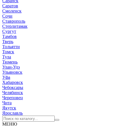
Саранск
Саратов
Смоленск
Сочи
Ставрополь
Стерлитамак
Сургут
Тамбов
Тверь
Тольятти
Томск
Тула
Тюмень
Улан-Удэ
Ульяновск
Уфа
Хабаровск
Чебоксары
Челябинск
Череповец
Чита
Якутск
Ярославль
МЕНЮ