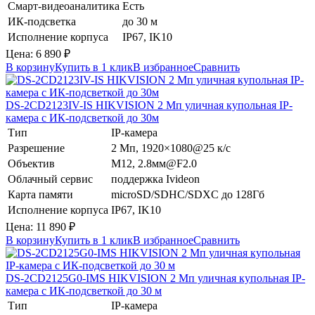
Смарт-видеоаналитика
Есть
ИК-подсветка
до 30 м
Исполнение корпуса
IP67, IK10
Цена:
6 890
₽
В корзину
Купить в 1 клик
В избранное
Сравнить
DS-2CD2123IV-IS
HIKVISION
2 Мп уличная купольная IP-
камера с ИК-подсветкой до 30м
Тип
IP-камера
Разрешение
2 Мп, 1920×1080@25 к/с
Объектив
М12, 2.8мм@F2.0
Облачный сервис
поддержка Ivideon
Карта памяти
microSD/SDHC/SDXC до 128Гб
Исполнение корпуса
IP67, IK10
Цена:
11 890
₽
В корзину
Купить в 1 клик
В избранное
Сравнить
DS-2CD2125G0-IMS
HIKVISION
2 Мп уличная купольная IP-
камера с ИК-подсветкой до 30 м
Тип
IP-камера