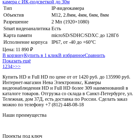
камера с ИК-подсветкой до 30м
Тип
IP-видеокамера
Объектив
М12, 2.8мм, 4мм, 6мм, 8мм
Разрешение
2 Мп (1920×1080)
Smart видеоаналитика
Есть
Карта памяти
microSD/SDHC/SDXC до 128Гб
Исполнение корпуса
IP67, от -40 до +60°C
Цена:
11 890
₽
В корзину
Купить в 1 клик
В избранное
Сравнить
Показать ещё
1
2
3
4
>
>>
Купить HD и Full HD по цене от от 1420 руб. до 135990 руб.
Интернет-магазин Нева Электроникс, Камеры
видеонаблюдения HD и Full HD более 309 наименований в
каталоге товаров. Отгрузка со склада в Санкт-Петербурге, ул.
Тележная, дом 37Д, есть доставка по России. Сделать заказ
можно по телефону +7 (812) 448-08-18
Наши преимущества
Проекты под ключ