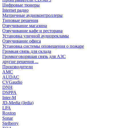
Цифровые тюнеры
Internet радио
Матричные аудиоконтроллеры
Типовые решения
Озвучивание магазина
Озвучивание кафе и ресторана
Установка уличной аудиорекламы
Озвучивание офиса
Установка системы оповещения о пожаре
Громкая связь для склада
Громкоговорящая связь для АЗС
другие решения ...
Производители
AMC
AUDAC
CVGaudio
DNH
DSPPA
Inter-M
JD-Media (Jedia)
LPA
Roxton
Sonar
Stelberry