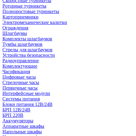
Скоростные турникеты
Роторные турникеты
Полноростовые турникеты
Картоприемники
Электромеханические калитки
Ограждения
Шлагбаумы
Комплекты шлагбаумов
Тумбы шлагбаумов
Стрелы для шлагбаумов
Устройства безопасности
Радиоуправление
Комплектующие
Часофикация
Цифровые часы
Стрелочные часы
Первичные часы
Интерфейсные модули
Системы питания
Блоки питания 12В/24В
БРП 12В/24В
БРП 220В
Аккумуляторы
Аппаратные шкафы
Напольные шкафы