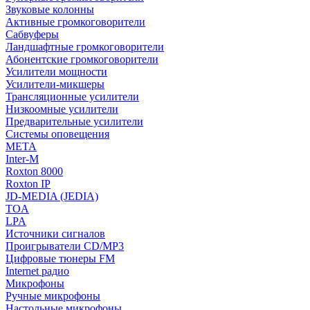
Звуковые колонны
Активные громкоговорители
Сабвуферы
Ландшафтные громкоговорители
Абонентские громкоговорители
Усилители мощности
Усилители-микшеры
Трансляционные усилители
Низкоомные усилители
Предварительные усилители
Системы оповещения
МЕТА
Inter-M
Roxton 8000
Roxton IP
JD-MEDIA (JEDIA)
TOA
LPA
Источники сигналов
Проигрыватели CD/MP3
Цифровые тюнеры FM
Internet радио
Микрофоны
Ручные микрофоны
Настольные микрофоны