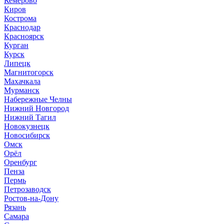
Кемерово
Киров
Кострома
Краснодар
Красноярск
Курган
Курск
Липецк
Магнитогорск
Махачкала
Мурманск
Набережные Челны
Нижний Новгород
Нижний Тагил
Новокузнецк
Новосибирск
Омск
Орёл
Оренбург
Пенза
Пермь
Петрозаводск
Ростов-на-Дону
Рязань
Самара