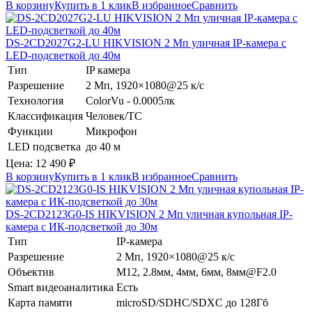
В корзину
Купить в 1 клик
В избранное
Сравнить
DS-2CD2027G2-LU
HIKVISION
2 Мп уличная IP-камера с
LED-подсветкой до 40м
Тип
IP камера
Разрешение
2 Мп, 1920×1080@25 к/с
Технология
ColorVu - 0.0005лк
Классификация
Человек/ТС
Функции
Микрофон
LED подсветка
до 40 м
Цена:
12 490
₽
В корзину
Купить в 1 клик
В избранное
Сравнить
DS-2CD2123G0-IS
HIKVISION
2 Мп уличная купольная IP-
камера с ИК-подсветкой до 30м
Тип
IP-камера
Разрешение
2 Мп, 1920×1080@25 к/с
Объектив
М12, 2.8мм, 4мм, 6мм, 8мм@F2.0
Smart видеоаналитика
Есть
Карта памяти
microSD/SDHC/SDXC до 128Гб