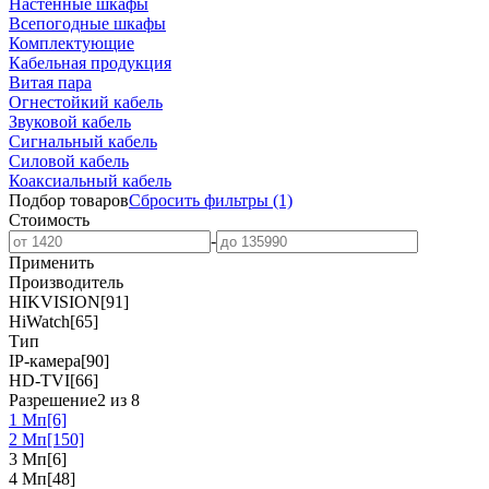
Настенные шкафы
Всепогодные шкафы
Комплектующие
Кабельная продукция
Витая пара
Огнестойкий кабель
Звуковой кабель
Сигнальный кабель
Силовой кабель
Коаксиальный кабель
Подбор товаров
Сбросить
фильтры
(1)
Стоимость
-
Применить
Производитель
HIKVISION
[91]
HiWatch
[65]
Тип
IP-камера
[90]
HD-TVI
[66]
Разрешение
2 из 8
1 Мп
[6]
2 Мп
[150]
3 Мп
[6]
4 Мп
[48]