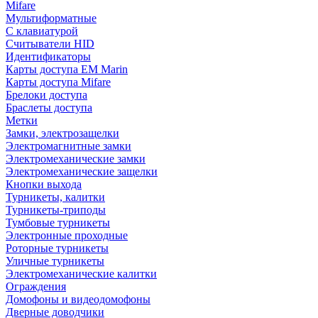
Mifare
Мультиформатные
С клавиатурой
Считыватели HID
Идентификаторы
Карты доступа EM Marin
Карты доступа Mifare
Брелоки доступа
Браслеты доступа
Метки
Замки, электрозащелки
Электромагнитные замки
Электромеханические замки
Электромеханические защелки
Кнопки выхода
Турникеты, калитки
Турникеты-триподы
Тумбовые турникеты
Электронные проходные
Роторные турникеты
Уличные турникеты
Электромеханические калитки
Ограждения
Домофоны и видеодомофоны
Дверные доводчики