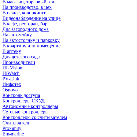
В магазин, торговый зал
На производство, в цех
В офисе, коворкинге
Видеонаблюдение на улице
В кафе, ресторан, бар
Для загородного дома
На автомойку
На автостоянку и парковку
В квартиру или помещение
В аптеку
Для детского сада
Производители
HikVision
HiWatch
PV-Link
Инфотех
Osnovo
Контроль доступа
Контроллеры СКУД
Автономные контроллеры
Сетевые контроллеры
Контроллеры со считывателем
Считыватели
Proximity
Em-marine