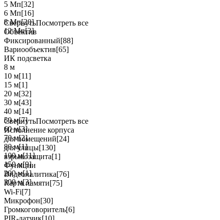
5 Мп
[32]
6 Мп
[16]
8 Мп
[20]
Свернуть
Посмотреть все
12 Мп
[3]
Объектив
Фиксированный
[88]
Вариообъектив
[65]
ИК подсветка
8 м
10 м
[11]
15 м
[1]
20 м
[32]
30 м
[43]
40 м
[14]
50 м
[7]
Свернуть
Посмотреть все
60 м
[3]
Исполнение корпуса
70 м
[2]
для помещений
[24]
80 м
[1]
для улицы
[130]
100 м
[11]
взрывозащита
[1]
150 м
[9]
Функции
200 м
[1]
Видеоналитика
[76]
300 м
[3]
Карта памяти
[75]
Wi-Fi
[7]
Микрофон
[30]
Громкоговоритель
[6]
PIR-датчик
[10]