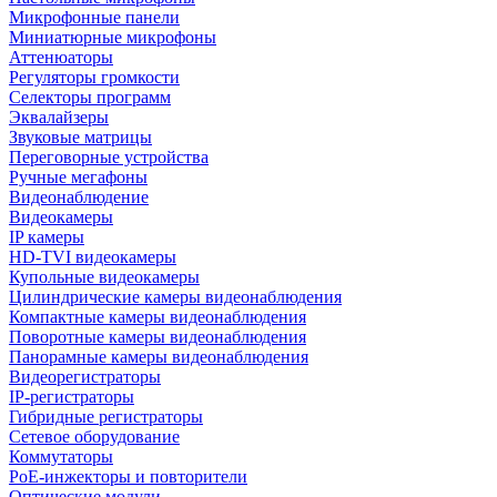
Микрофонные панели
Миниатюрные микрофоны
Аттенюаторы
Регуляторы громкости
Селекторы программ
Эквалайзеры
Звуковые матрицы
Переговорные устройства
Ручные мегафоны
Видеонаблюдение
Видеокамеры
IP камеры
HD-TVI видеокамеры
Купольные видеокамеры
Цилиндрические камеры видеонаблюдения
Компактные камеры видеонаблюдения
Поворотные камеры видеонаблюдения
Панорамные камеры видеонаблюдения
Видеорегистраторы
IP-регистраторы
Гибридные регистраторы
Сетевое оборудование
Коммутаторы
PoE-инжекторы и повторители
Оптические модули