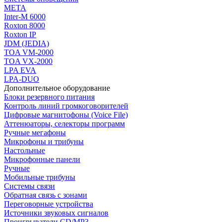
МЕТА
Inter-M 6000
Roxton 8000
Roxton IP
JDM (JEDIA)
TOA VM-2000
TOA VX-2000
LPA EVA
LPA-DUO
Дополнительное оборудование
Блоки резервного питания
Контроль линий громкоговорителей
Цифровые магнитофоны (Voice File)
Аттенюаторы, селекторы программ
Ручные мегафоны
Микрофоны и трибуны
Настольные
Микрофонные панели
Ручные
Мобильные трибуны
Системы связи
Обратная связь с зонами
Переговорные устройства
Источники звуковых сигналов
Проигрыватели CD/MP3