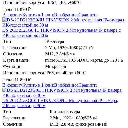
Исполнение корпуса
IP67, -40…+60°C
Цена:
11 890
₽
В корзину
Купить в 1 клик
В избранное
Сравнить
DS-2CD2123G0-IU
HIKVISION
2 Мп купольная IP-камера с
ИК-подсветкой до 30 м
Тип
IP-камера
Разрешение
2 Мп, 1920×1080@25 к/с
Объектив
M12, 2.8/4/6 мм
Карта памяти
microSD/SDHC/SDXC-карты, до 128 ГБ
Функции
Микрофон
Исполнение корпуса
IP66, от -40 до +60°C
Цена:
11 890
₽
В корзину
Купить в 1 клик
В избранное
Сравнить
DS-2CD2123G0E-I
HIKVISION
2 Мп купольная IP-камера,
ИК-подсветка до 30 м
Тип
IP-видеокамера
Разрешение
2 Мп, 1920×1080@25 к/с
Объектив
M12, 2.8 мм, фиксированный