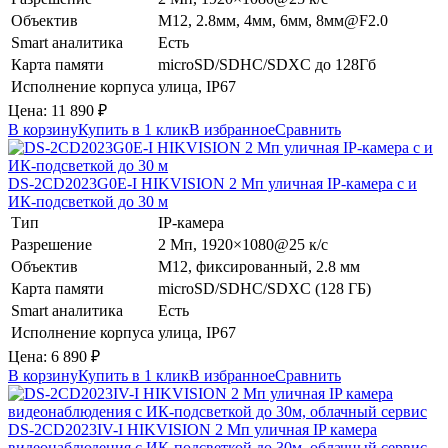
Объектив
М12, 2.8мм, 4мм, 6мм, 8мм@F2.0
Smart аналитика
Есть
Карта памяти
microSD/SDHC/SDXC до 128Гб
Исполнение корпуса
улица, IP67
Цена:
11 890
₽
В корзину
Купить в 1 клик
В избранное
Сравнить
DS-2CD2023G0E-I
HIKVISION
2 Мп уличная IP-камера с и
ИК-подсветкой до 30 м
Тип
IP-камера
Разрешение
2 Мп, 1920×1080@25 к/с
Объектив
М12, фиксированный, 2.8 мм
Карта памяти
microSD/SDHC/SDXC (128 ГБ)
Smart аналитика
Есть
Исполнение корпуса
улица, IP67
Цена:
6 890
₽
В корзину
Купить в 1 клик
В избранное
Сравнить
DS-2CD2023IV-I
HIKVISION
2 Мп уличная IP камера
видеонаблюдения с ИК-подсветкой до 30м, облачный сервис