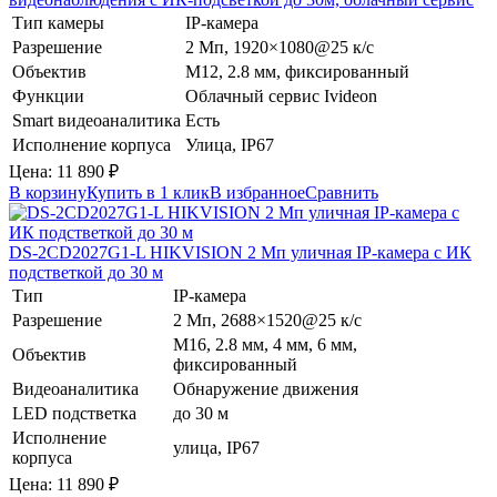
Тип камеры
IP-камера
Разрешение
2 Мп, 1920×1080@25 к/с
Объектив
М12, 2.8 мм, фиксированный
Функции
Облачный сервис Ivideon
Smart видеоаналитика
Есть
Исполнение корпуса
Улица, IP67
Цена:
11 890
₽
В корзину
Купить в 1 клик
В избранное
Сравнить
DS-2CD2027G1-L
HIKVISION
2 Мп уличная IP-камера с ИК
подстветкой до 30 м
Тип
IP-камера
Разрешение
2 Мп, 2688×1520@25 к/с
М16, 2.8 мм, 4 мм, 6 мм,
Объектив
фиксированный
Видеоаналитика
Обнаружение движения
LED подстветка
до 30 м
Исполнение
улица, IP67
корпуса
Цена:
11 890
₽