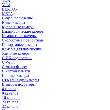
TOA
Volta
ВЕКТОР
МЕТА
Видеонаблюдение
Видеокамеры
Купольные камеры
Цилиндрические камеры
Компактные камеры
Скоростные поворотные
Панорамные камеры
Камеры для помещений
Уличные камеры
С ИК-подсветкой
С Wi-Fi
С микрофоном
С картой памяти
IP-видеокамеры
HD-TVI видеокамеры
Видеорегистраторы
4 канала
8 каналов
16 каналов
24 канала
32 канала