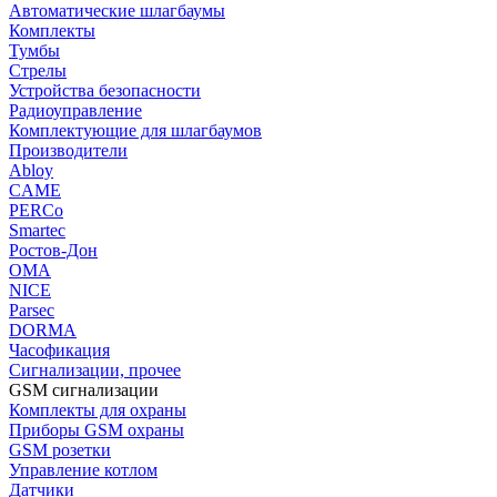
Автоматические шлагбаумы
Комплекты
Тумбы
Стрелы
Устройства безопасности
Радиоуправление
Комплектующие для шлагбаумов
Производители
Abloy
CAME
PERCo
Smartec
Ростов-Дон
ОМА
NICE
Parsec
DORMA
Часофикация
Сигнализации, прочее
GSM сигнализации
Комплекты для охраны
Приборы GSM охраны
GSM розетки
Управление котлом
Датчики