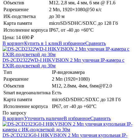
Объектив
M12, 2,8 мм, 4 мм, 6 мм @ F1.6
Разрешение
2 Мп, 1920×1080@50 к/с
ИК-подстветка
до 30 м
Карта памяти
microSD/SDHC/SDXC до 128 Гб
Исполнение корпуса
IP67, от -40 до +60°С
Цена:
14 690
₽
В корзину
Купить в 1 клик
В избранное
Сравнить
DS-2CD2322WD-I
HIKVISION
2 Мп уличная IP-камера с
EXIR-подсветкой до 30м
Тип
IP-видеокамера
Разрешение
2 Мп (1920×1080)
Объектив
М12, 2.8мм, 4мм, 6мм@F2.0
Smart видеоаналитика
Есть
Карта памяти
microSD/SDHC/SDXC до 128 Гб
Исполнение корпуса
IP67, от -40 до +60°C
По запросу
В корзину
Уточнить наличие
В избранное
Сравнить
DS-2CD2323G0-I
HIKVISION
2 Мп уличная купольная IP-