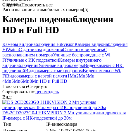
Сирена
[5]
Свернуть
Посмотреть все
Распознавание автомобильных номеров
[5]
Камеры видеонаблюдения
HD и Full HD
Камеры видеонаблюдения Hikvision
Камеры видеонаблюдения
HiWatch
С датчиком движения
С ночным видением
С
распознаванием номеров
Уличные беспроводные с Wi
Fi
Уличные с ИК подсветкой
Камеры внутреннего
видеонаблюдения
Уличные видеокамеры
Видеокамеры с ИК-
подсветкой
Видеокамеры с микрофоном
Видеокамеры с Wi-
Fi
Видеокамеры с картой памяти
1Мп
2Мп
3Мп
4Мп
5Мп
6Мп
8Мп
HD и Full HD
Показать все
Свернуть
Сортировать по:
цена
модель
Вид:
DS-2CD2023G0-I
HIKVISION
2 Мп уличная цилиндрическая
IP-камера с ИК-подсветкой до 30м
Тип
IP-видеокамера
Разрешение
2 Мп, 1920×1080@25 к/с