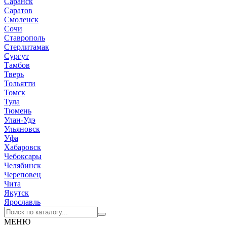
Саранск
Саратов
Смоленск
Сочи
Ставрополь
Стерлитамак
Сургут
Тамбов
Тверь
Тольятти
Томск
Тула
Тюмень
Улан-Удэ
Ульяновск
Уфа
Хабаровск
Чебоксары
Челябинск
Череповец
Чита
Якутск
Ярославль
МЕНЮ