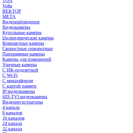
TOA
Volta
ВЕКТОР
МЕТА
Видеонаблюдение
Видеокамеры
Купольные камеры
Цилиндрические камеры
Компактные камеры
Скоростные поворотные
Панорамные камеры
Камеры для помещений
Уличные камеры
С ИК-подсветкой
С Wi-Fi
С микрофоном
С картой памяти
IP-видеокамеры
HD-TVI видеокамеры
Видеорегистраторы
4 канала
8 каналов
16 каналов
24 канала
32 канала