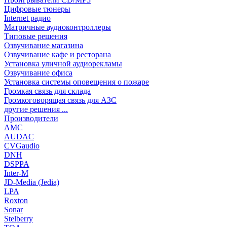
Цифровые тюнеры
Internet радио
Матричные аудиоконтроллеры
Типовые решения
Озвучивание магазина
Озвучивание кафе и ресторана
Установка уличной аудиорекламы
Озвучивание офиса
Установка системы оповещения о пожаре
Громкая связь для склада
Громкоговорящая связь для АЗС
другие решения ...
Производители
AMC
AUDAC
CVGaudio
DNH
DSPPA
Inter-M
JD-Media (Jedia)
LPA
Roxton
Sonar
Stelberry