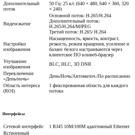
Дополнительный
50 Гц: 25 к/с (640 × 480, 640 × 360, 320
поток
× 240)
Основной поток: H.265/H.264
Дополнительный поток:
Видеосжатие
H.265/H.264/MJPEG
Третий поток: H.265/ H.264
Насыщенность, яркость, контраст,
Настройки
резкость, режим вращения, усиление и
изображения
баланс белого настраиваются через
клиентское ПО иливеб-браузер
Улучшение
BLC, HLC, 3D DNR
изображения
Переключение
День/Ночь/Автоматич./По расписанию
«День/ночь»
Область интереса
1 фиксированная область для каждого
(ROI)
потока
Интерфейсы
Сетевой интерфейс
1 RJ45 10M/100M адаптивный Ethernet
Встроенный