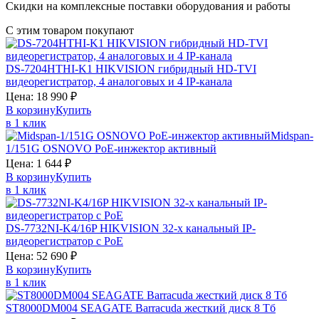
Скидки на комплексные поставки оборудования и работы
С этим товаром покупают
DS-7204HTHI-K1
HIKVISION
гибридный HD-TVI
видеорегистратор, 4 аналоговых и 4 IP-канала
Цена:
18 990
₽
В корзину
Купить
в 1 клик
Midspan-
1/151G
OSNOVO
PoE-инжектор активный
Цена:
1 644
₽
В корзину
Купить
в 1 клик
DS-7732NI-K4/16P
HIKVISION
32-х канальный IP-
видеорегистратор с PoE
Цена:
52 690
₽
В корзину
Купить
в 1 клик
ST8000DM004
SEAGATE Barracuda
жесткий диск 8 Тб