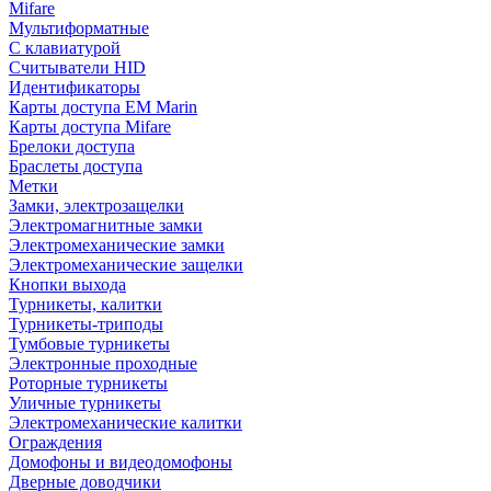
Mifare
Мультиформатные
С клавиатурой
Считыватели HID
Идентификаторы
Карты доступа EM Marin
Карты доступа Mifare
Брелоки доступа
Браслеты доступа
Метки
Замки, электрозащелки
Электромагнитные замки
Электромеханические замки
Электромеханические защелки
Кнопки выхода
Турникеты, калитки
Турникеты-триподы
Тумбовые турникеты
Электронные проходные
Роторные турникеты
Уличные турникеты
Электромеханические калитки
Ограждения
Домофоны и видеодомофоны
Дверные доводчики