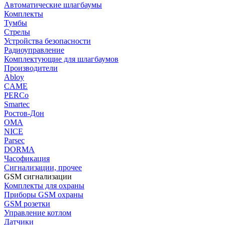
Автоматические шлагбаумы
Комплекты
Тумбы
Стрелы
Устройства безопасности
Радиоуправление
Комплектующие для шлагбаумов
Производители
Abloy
CAME
PERCo
Smartec
Ростов-Дон
ОМА
NICE
Parsec
DORMA
Часофикация
Сигнализации, прочее
GSM сигнализации
Комплекты для охраны
Приборы GSM охраны
GSM розетки
Управление котлом
Датчики