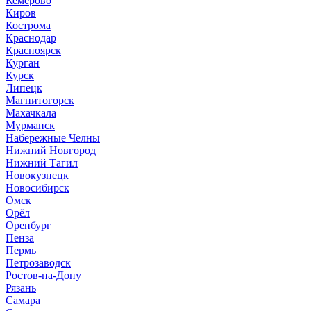
Кемерово
Киров
Кострома
Краснодар
Красноярск
Курган
Курск
Липецк
Магнитогорск
Махачкала
Мурманск
Набережные Челны
Нижний Новгород
Нижний Тагил
Новокузнецк
Новосибирск
Омск
Орёл
Оренбург
Пенза
Пермь
Петрозаводск
Ростов-на-Дону
Рязань
Самара