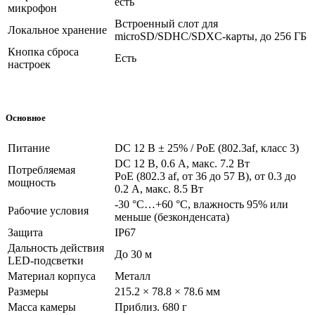
есть
микрофон
Встроенный слот для
Локальное хранение
microSD/SDHC/SDXC-карты, до 256 ГБ
Кнопка сброса
Есть
настроек
Основное
Питание
DC 12 В ± 25% / PoE (802.3af, класс 3)
DC 12 В, 0.6 A, макс. 7.2 Вт
Потребляемая
PoE (802.3 af, от 36 до 57 В), от 0.3 до
мощность
0.2 A, макс. 8.5 Вт
-30 °C…+60 °C, влажность 95% или
Рабочие условия
меньше (безконденсата)
Защита
IP67
Дальность действия
До 30 м
LED-подсветки
Материал корпуса
Металл
Размеры
215.2 × 78.8 × 78.6 мм
Масса камеры
Приблиз. 680 г