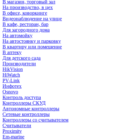
В магазин, торговый зал
На производство, в цех
В офисе, коворкинге
Видеонаблюдение на улице
В кафе, ресторан, бар
Для загородного дома
На автомойку
На автостоянку и парковку
В квартиру или помещение
В аптеку
Для детского сада
Производители
HikVision
HiWatch
PV-Link
Инфотех
Osnovo
Контроль доступа
Контроллеры СКУД
Автономные контроллеры
Сетевые контроллеры
Контроллеры со считывателем
Считыватели
Proximity
Em-marine