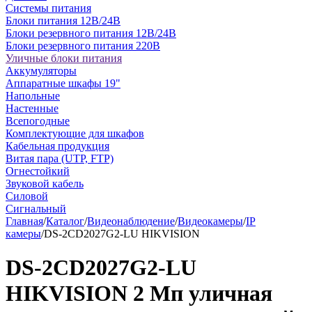
Системы питания
Блоки питания 12В/24В
Блоки резервного питания 12В/24В
Блоки резервного питания 220В
Уличные блоки питания
Аккумуляторы
Аппаратные шкафы 19"
Напольные
Настенные
Всепогодные
Комплектующие для шкафов
Кабельная продукция
Витая пара (UTP, FTP)
Огнестойкий
Звуковой кабель
Силовой
Сигнальный
Главная
/
Каталог
/
Видеонаблюдение
/
Видеокамеры
/
IP
камеры
/
DS-2CD2027G2-LU HIKVISION
DS-2CD2027G2-LU
HIKVISION 2 Мп уличная