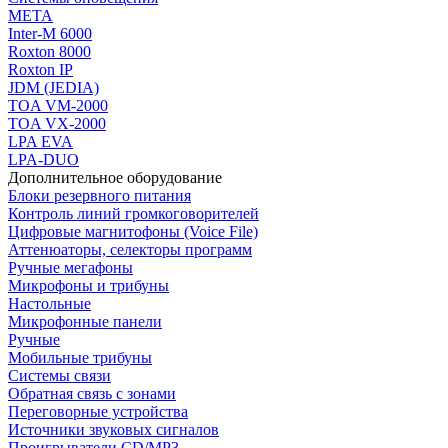
МЕТА
Inter-M 6000
Roxton 8000
Roxton IP
JDM (JEDIA)
TOA VM-2000
TOA VX-2000
LPA EVA
LPA-DUO
Дополнительное оборудование
Блоки резервного питания
Контроль линий громкоговорителей
Цифровые магнитофоны (Voice File)
Аттенюаторы, селекторы программ
Ручные мегафоны
Микрофоны и трибуны
Настольные
Микрофонные панели
Ручные
Мобильные трибуны
Системы связи
Обратная связь с зонами
Переговорные устройства
Источники звуковых сигналов
Проигрыватели CD/MP3