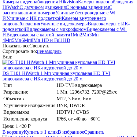
Камеры видеонаблюдения Hikvision
Камеры видеонаблюдения
HiWatch
С датчиком движения
С ночным видением
С
распознаванием номеров
Уличные беспроводные с Wi
Fi
Уличные с ИК подсветкой
Камеры внутреннего
видеонаблюдения
Уличные видеокамеры
Видеокамеры с ИК-
подсветкой
Видеокамеры с микрофоном
Видеокамеры с Wi-
Fi
Видеокамеры с картой памяти
1Мп
2Мп
3Мп
4Мп
5Мп
6Мп
8Мп
HD и Full HD
Показать все
Свернуть
Сортировать по:
цена
модель
Вид:
DS-T101
HiWatch
1 Мп уличная купольная HD-TVI
видеокамера с ИК-подсветкой до 20 м
Тип
HD-TVI-видеокамера
Разрешение
1 Мп, 1296х732, 720Р@25к/с
Объектив
М12, 3.6мм, 6мм
Улучшение изображения
DNR, DWDR
Видеовыход
HDTVI / CVBS
Исполнение корпуса
IP66, от -40 до +60°C
Цена:
1 420
₽
В корзину
Купить в 1 клик
В избранное
Сравнить