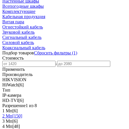
Настенные шкафы
Всепогодные шкафы
Комплектующие
Кабельная продукция
Витая пара
Огнестойкий кабель
Звуковой кабель
Сигнальный кабель
Силовой кабель
Коаксиальный кабель
Подбор товаров
Сбросить
фильтры
(1)
Стоимость
-
Применить
Производитель
HIKVISION
HiWatch
[6]
Тип
IP-камера
HD-TVI
[6]
Разрешение
1 из 8
1 Мп
[6]
2 Мп
[150]
3 Мп
[6]
4 Мп
[48]