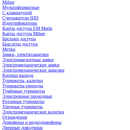
Mifare
Мультиформатные
С клавиатурой
Считыватели HID
Идентификаторы
Карты доступа EM Marin
Карты доступа Mifare
Брелоки доступа
Браслеты доступа
Метки
Замки, электрозащелки
Электромагнитные замки
Электромеханические замки
Электромеханические защелки
Кнопки выхода
Турникеты, калитки
Турникеты-триподы
Тумбовые турникеты
Электронные проходные
Роторные турникеты
Уличные турникеты
Электромеханические калитки
Ограждения
Домофоны и видеодомофоны
Дверные доводчики