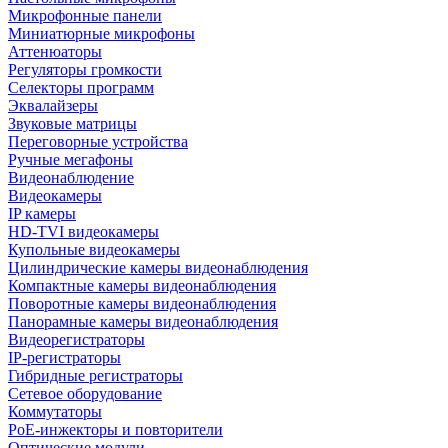
Микрофонные панели
Миниатюрные микрофоны
Аттенюаторы
Регуляторы громкости
Селекторы программ
Эквалайзеры
Звуковые матрицы
Переговорные устройства
Ручные мегафоны
Видеонаблюдение
Видеокамеры
IP камеры
HD-TVI видеокамеры
Купольные видеокамеры
Цилиндрические камеры видеонаблюдения
Компактные камеры видеонаблюдения
Поворотные камеры видеонаблюдения
Панорамные камеры видеонаблюдения
Видеорегистраторы
IP-регистраторы
Гибридные регистраторы
Сетевое оборудование
Коммутаторы
PoE-инжекторы и повторители
Оптические модули