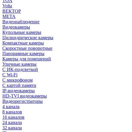
TOA
Volta
ВЕКТОР
МЕТА
Видеонаблюдение
Видеокамеры
Купольные камеры
Цилиндрические камеры
Компактные камеры
Скоростные поворотные
Панорамные камеры
Камеры для помещений
Уличные камеры
С ИК-подсветкой
С Wi-Fi
С микрофоном
С картой памяти
IP-видеокамеры
HD-TVI видеокамеры
Видеорегистраторы
4 канала
8 каналов
16 каналов
24 канала
32 канала