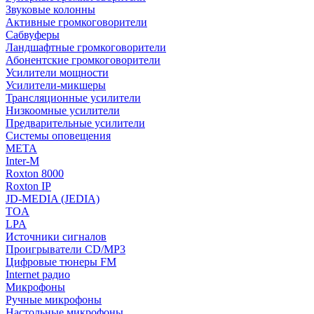
Звуковые колонны
Активные громкоговорители
Сабвуферы
Ландшафтные громкоговорители
Абонентские громкоговорители
Усилители мощности
Усилители-микшеры
Трансляционные усилители
Низкоомные усилители
Предварительные усилители
Системы оповещения
МЕТА
Inter-M
Roxton 8000
Roxton IP
JD-MEDIA (JEDIA)
TOA
LPA
Источники сигналов
Проигрыватели CD/MP3
Цифровые тюнеры FM
Internet радио
Микрофоны
Ручные микрофоны
Настольные микрофоны