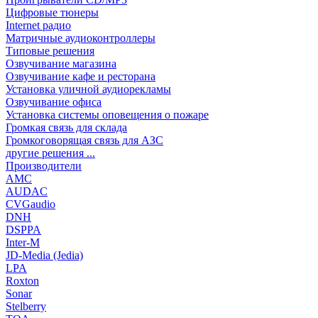
Цифровые тюнеры
Internet радио
Матричные аудиоконтроллеры
Типовые решения
Озвучивание магазина
Озвучивание кафе и ресторана
Установка уличной аудиорекламы
Озвучивание офиса
Установка системы оповещения о пожаре
Громкая связь для склада
Громкоговорящая связь для АЗС
другие решения ...
Производители
AMC
AUDAC
CVGaudio
DNH
DSPPA
Inter-M
JD-Media (Jedia)
LPA
Roxton
Sonar
Stelberry