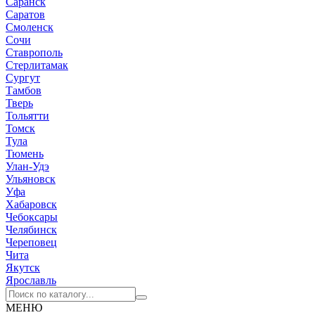
Саранск
Саратов
Смоленск
Сочи
Ставрополь
Стерлитамак
Сургут
Тамбов
Тверь
Тольятти
Томск
Тула
Тюмень
Улан-Удэ
Ульяновск
Уфа
Хабаровск
Чебоксары
Челябинск
Череповец
Чита
Якутск
Ярославль
МЕНЮ