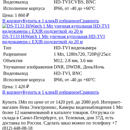
Видеовыход
HD-TVI/CVBS, BNC
Исполнение корпуса
IP66, от -40 до +60°C
Цена:
1 860
₽
В корзину
Купить в 1 клик
В избранное
Сравнить
DS-T133
HiWatch
1 Мп уличная купольная HD-TVI
видеокамера с EXIR-подсветкой до 20 м
Тип
HD-TVI видеокамера
Разрешение
1 Мп, 1280х720, 720Р@25к/с
Объектив
М12, 2.8 мм, 3.6 мм
Улучшение изображения
DNR, DWDR, День/Ночь
Видеовыход
HD-TVI, BNC
Исполнение корпуса
IP66, от -40 до +60°C
Цена:
1 420
₽
В корзину
Купить в 1 клик
В избранное
Сравнить
Купить 1Мп по цене от от 1420 руб. до 2080 руб. Интернет-
магазин Нева Электроникс, Камеры видеонаблюдения 1 Мп
более 12 наименований в каталоге товаров. Отгрузка со
склада в Санкт-Петербурге, ул. Тележная, дом 37Д, есть
доставка по России. Сделать заказ можно по телефону +7
(812) 448-08-18