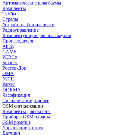
Автоматические шлагбаумы
Комплекты
Тумбы
Стрелы
Устройства безопасности
Радиоуправление
Комплектующие для шлагбаумов
Производители
Abloy
CAME
PERCo
Smartec
Ростов-Дон
ОМА
NICE
Parsec
DORMA
Часофикация
Сигнализации, прочее
GSM сигнализации
Комплекты для охраны
Приборы GSM охраны
GSM розетки
Управление котлом
Датчики