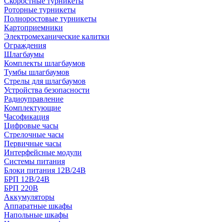
Скоростные турникеты
Роторные турникеты
Полноростовые турникеты
Картоприемники
Электромеханические калитки
Ограждения
Шлагбаумы
Комплекты шлагбаумов
Тумбы шлагбаумов
Стрелы для шлагбаумов
Устройства безопасности
Радиоуправление
Комплектующие
Часофикация
Цифровые часы
Стрелочные часы
Первичные часы
Интерфейсные модули
Системы питания
Блоки питания 12В/24В
БРП 12В/24В
БРП 220В
Аккумуляторы
Аппаратные шкафы
Напольные шкафы