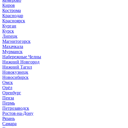
Кемерово
Киров
Кострома
Краснодар
Красноярск
Курган
Курск
Липецк
Магнитогорск
Махачкала
Мурманск
Набережные Челны
Нижний Новгород
Нижний Тагил
Новокузнецк
Новосибирск
Омск
Орёл
Оренбург
Пенза
Пермь
Петрозаводск
Ростов-на-Дону
Рязань
Самара