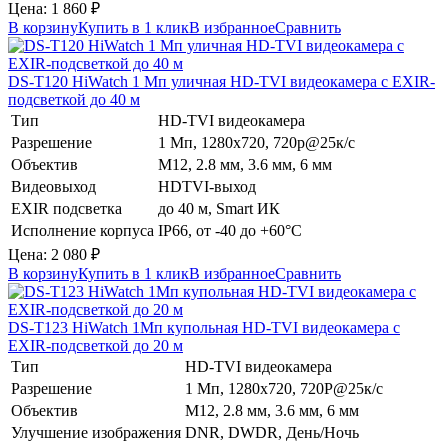
Цена:
1 860
₽
В корзину
Купить в 1 клик
В избранное
Сравнить
DS-T120
HiWatch
1 Мп уличная HD-TVI видеокамера с EXIR-
подсветкой до 40 м
Тип
HD-TVI видеокамера
Разрешение
1 Мп, 1280х720, 720p@25к/с
Объектив
М12, 2.8 мм, 3.6 мм, 6 мм
Видеовыход
HDTVI-выход
EXIR подсветка
до 40 м, Smart ИК
Исполнение корпуса
IP66, от -40 до +60°C
Цена:
2 080
₽
В корзину
Купить в 1 клик
В избранное
Сравнить
DS-T123
HiWatch
1Мп купольная HD-TVI видеокамера с
EXIR-подсветкой до 20 м
Тип
HD-TVI видеокамера
Разрешение
1 Мп, 1280х720, 720Р@25к/с
Объектив
М12, 2.8 мм, 3.6 мм, 6 мм
Улучшение изображения
DNR, DWDR, День/Ночь