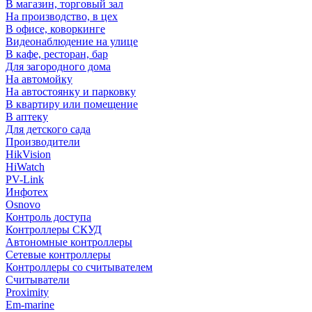
В магазин, торговый зал
На производство, в цех
В офисе, коворкинге
Видеонаблюдение на улице
В кафе, ресторан, бар
Для загородного дома
На автомойку
На автостоянку и парковку
В квартиру или помещение
В аптеку
Для детского сада
Производители
HikVision
HiWatch
PV-Link
Инфотех
Osnovo
Контроль доступа
Контроллеры СКУД
Автономные контроллеры
Сетевые контроллеры
Контроллеры со считывателем
Считыватели
Proximity
Em-marine