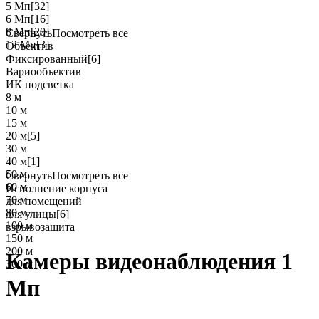
5 Мп
[32]
6 Мп
[16]
8 Мп
[20]
Свернуть
Посмотреть все
12 Мп
[3]
Объектив
Фиксированный
[6]
Вариообъектив
ИК подсветка
8 м
10 м
15 м
20 м
[5]
30 м
40 м
[1]
50 м
Свернуть
Посмотреть все
60 м
Исполнение корпуса
70 м
для помещений
80 м
для улицы
[6]
100 м
взрывозащита
150 м
200 м
Камеры видеонаблюдения 1
300 м
Мп