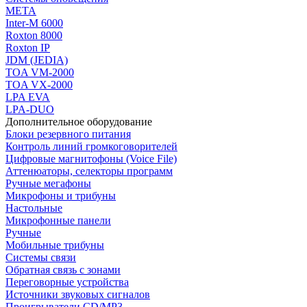
МЕТА
Inter-M 6000
Roxton 8000
Roxton IP
JDM (JEDIA)
TOA VM-2000
TOA VX-2000
LPA EVA
LPA-DUO
Дополнительное оборудование
Блоки резервного питания
Контроль линий громкоговорителей
Цифровые магнитофоны (Voice File)
Аттенюаторы, селекторы программ
Ручные мегафоны
Микрофоны и трибуны
Настольные
Микрофонные панели
Ручные
Мобильные трибуны
Системы связи
Обратная связь с зонами
Переговорные устройства
Источники звуковых сигналов
Проигрыватели CD/MP3