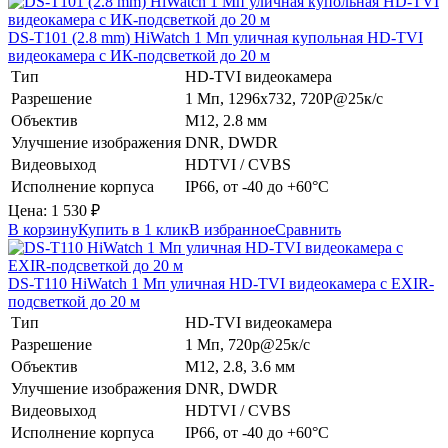
DS-T101 (2.8 mm)
HiWatch
1 Мп уличная купольная HD-TVI
видеокамера с ИК-подсветкой до 20 м
Тип
HD-TVI видеокамера
Разрешение
1 Мп, 1296х732, 720Р@25к/с
Объектив
М12, 2.8 мм
Улучшение изображения
DNR, DWDR
Видеовыход
HDTVI / CVBS
Исполнение корпуса
IP66, от -40 до +60°C
Цена:
1 530
₽
В корзину
Купить в 1 клик
В избранное
Сравнить
DS-T110
HiWatch
1 Мп уличная HD-TVI видеокамера с EXIR-
подсветкой до 20 м
Тип
HD-TVI видеокамера
Разрешение
1 Мп, 720p@25к/с
Объектив
М12, 2.8, 3.6 мм
Улучшение изображения
DNR, DWDR
Видеовыход
HDTVI / CVBS
Исполнение корпуса
IP66, от -40 до +60°C