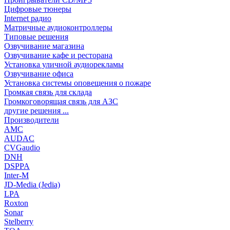
Цифровые тюнеры
Internet радио
Матричные аудиоконтроллеры
Типовые решения
Озвучивание магазина
Озвучивание кафе и ресторана
Установка уличной аудиорекламы
Озвучивание офиса
Установка системы оповещения о пожаре
Громкая связь для склада
Громкоговорящая связь для АЗС
другие решения ...
Производители
AMC
AUDAC
CVGaudio
DNH
DSPPA
Inter-M
JD-Media (Jedia)
LPA
Roxton
Sonar
Stelberry