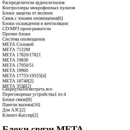
Распределители аудиосигналов
Контроллеры микрофонных пультов
Блоки защиты от молнии
Связь с зонами оповещения
[6]
Блоки охлаждения и вентиляции
CD/MP3 проигрыватели
Прочие блоки
Система оповещения
МЕТА Соловей
МЕТА 7122М
МЕТА 17820/17821
МЕТА 19830
МЕТА 17950/51
МЕТА 19960
МЕТА 17755/19555
[4]
МЕТА 18740
[2]
МЕТА 3536
[2]
Свернуть
Посмотреть все
Переговорные устройства
1 из 4
Блоки связи
[8]
Панели вызова
[16]
Для АЗС
[2]
Клиент-Кассир
[2]
Блоки связи МЕТА