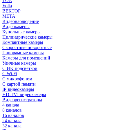
TOA
Volta
ВЕКТОР
МЕТА
Видеонаблюдение
Видеокамеры
Купольные камеры
Цилиндрические камеры
Компактные камеры
Скоростные поворотные
Панорамные камеры
Камеры для помещений
Уличные камеры
С ИК-подсветкой
С Wi-Fi
С микрофоном
С картой памяти
IP-видеокамеры
HD-TVI видеокамеры
Видеорегистраторы
4 канала
8 каналов
16 каналов
24 канала
32 канала