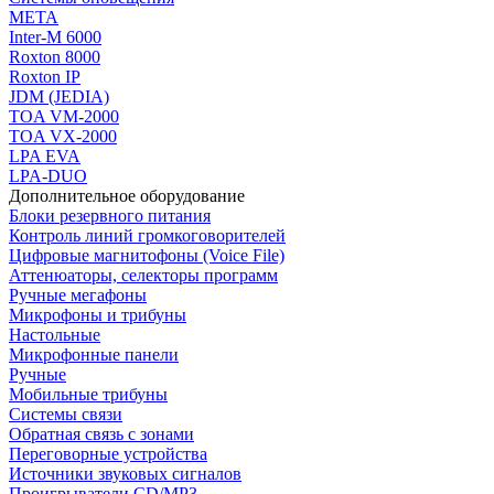
МЕТА
Inter-M 6000
Roxton 8000
Roxton IP
JDM (JEDIA)
TOA VM-2000
TOA VX-2000
LPA EVA
LPA-DUO
Дополнительное оборудование
Блоки резервного питания
Контроль линий громкоговорителей
Цифровые магнитофоны (Voice File)
Аттенюаторы, селекторы программ
Ручные мегафоны
Микрофоны и трибуны
Настольные
Микрофонные панели
Ручные
Мобильные трибуны
Системы связи
Обратная связь с зонами
Переговорные устройства
Источники звуковых сигналов
Проигрыватели CD/MP3