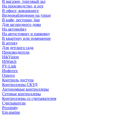
В магазин, торговый зал
На производство, в цех
В офисе, коворкинге
Видеонаблюдение на улице
В кафе, ресторан, бар
Для загородного дома
На автомойку
На автостоянку и парковку
В квартиру или помещение
В аптеку
Для детского сада
Производители
HikVision
HiWatch
PV-Link
Инфотех
Osnovo
Контроль доступа
Контроллеры СКУД
Автономные контроллеры
Сетевые контроллеры
Контроллеры со считывателем
Считыватели
Proximity
Em-marine