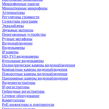
Микрофонные панели
Миниатюрные микрофоны
Аттенюаторы
Регуляторы громкости
Селекторы программ
Эквалайзеры
Звуковые матрицы
Переговорные устройства
Ручные мегафоны
Видеонаблюдение
Видеокамеры
IP камеры
HD-TVI видеокамеры
Купольные видеокамеры
Цилиндрические камеры видеонаблюдения
Компактные камеры видеонаблюдения
Поворотные камеры видеонаблюдения
Панорамные камеры видеонаблюдения
Видеорегистраторы
IP-регистраторы
Гибридные регистраторы
Сетевое оборудование
Коммутаторы
PoE-инжекторы и повторители
Оптические модули