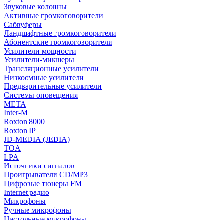
Звуковые колонны
Активные громкоговорители
Сабвуферы
Ландшафтные громкоговорители
Абонентские громкоговорители
Усилители мощности
Усилители-микшеры
Трансляционные усилители
Низкоомные усилители
Предварительные усилители
Системы оповещения
МЕТА
Inter-M
Roxton 8000
Roxton IP
JD-MEDIA (JEDIA)
TOA
LPA
Источники сигналов
Проигрыватели CD/MP3
Цифровые тюнеры FM
Internet радио
Микрофоны
Ручные микрофоны
Настольные микрофоны