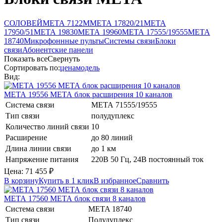
СОЛОВЕЙ
МЕТА 7122М
МЕТА 17820/21
МЕТА
17950/51
МЕТА 19830
МЕТА 19960
МЕТА 17555/19555
МЕТА
18740
Микрофоннные пульты
Системы связи
Блоки
связи
Абонентские панели
Показать все
Свернуть
Сортировать по:
цена
модель
Вид:
МЕТА 19556
МЕТА
блок расширения 10 каналов
Система связи
МЕТА 71555/19555
Тип связи
полудуплекс
Количество линий связи
10
Расширение
до 80 линий
Длина линии связи
до 1 км
Напряжение питания
220В 50 Гц, 24В постоянный ток
Цена:
71 455
₽
В корзину
Купить в 1 клик
В избранное
Сравнить
МЕТА 17560
МЕТА
блок связи 8 каналов
Система связи
META 18740
Тип связи
Полудуплекс