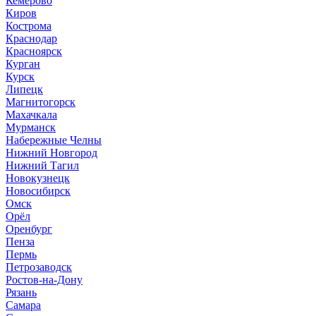
Кемерово
Киров
Кострома
Краснодар
Красноярск
Курган
Курск
Липецк
Магнитогорск
Махачкала
Мурманск
Набережные Челны
Нижний Новгород
Нижний Тагил
Новокузнецк
Новосибирск
Омск
Орёл
Оренбург
Пенза
Пермь
Петрозаводск
Ростов-на-Дону
Рязань
Самара