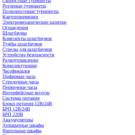
Скоростные турникеты
Роторные турникеты
Полноростовые турникеты
Картоприемники
Электромеханические калитки
Ограждения
Шлагбаумы
Комплекты шлагбаумов
Тумбы шлагбаумов
Стрелы для шлагбаумов
Устройства безопасности
Радиоуправление
Комплектующие
Часофикация
Цифровые часы
Стрелочные часы
Первичные часы
Интерфейсные модули
Системы питания
Блоки питания 12В/24В
БРП 12В/24В
БРП 220В
Аккумуляторы
Аппаратные шкафы
Напольные шкафы