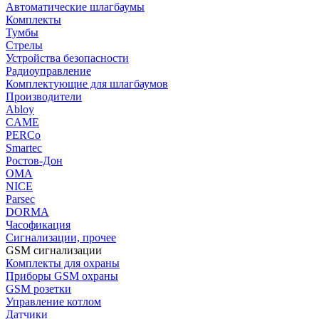
Автоматические шлагбаумы
Комплекты
Тумбы
Стрелы
Устройства безопасности
Радиоуправление
Комплектующие для шлагбаумов
Производители
Abloy
CAME
PERCo
Smartec
Ростов-Дон
ОМА
NICE
Parsec
DORMA
Часофикация
Сигнализации, прочее
GSM сигнализации
Комплекты для охраны
Приборы GSM охраны
GSM розетки
Управление котлом
Датчики