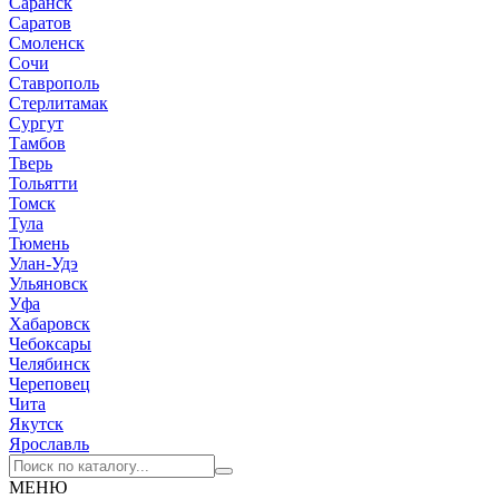
Саранск
Саратов
Смоленск
Сочи
Ставрополь
Стерлитамак
Сургут
Тамбов
Тверь
Тольятти
Томск
Тула
Тюмень
Улан-Удэ
Ульяновск
Уфа
Хабаровск
Чебоксары
Челябинск
Череповец
Чита
Якутск
Ярославль
МЕНЮ