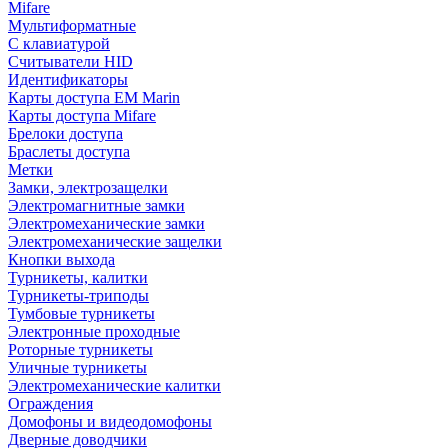
Mifare
Мультиформатные
С клавиатурой
Считыватели HID
Идентификаторы
Карты доступа EM Marin
Карты доступа Mifare
Брелоки доступа
Браслеты доступа
Метки
Замки, электрозащелки
Электромагнитные замки
Электромеханические замки
Электромеханические защелки
Кнопки выхода
Турникеты, калитки
Турникеты-триподы
Тумбовые турникеты
Электронные проходные
Роторные турникеты
Уличные турникеты
Электромеханические калитки
Ограждения
Домофоны и видеодомофоны
Дверные доводчики