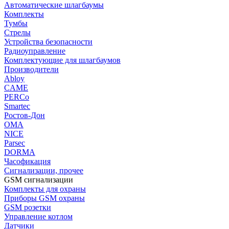
Автоматические шлагбаумы
Комплекты
Тумбы
Стрелы
Устройства безопасности
Радиоуправление
Комплектующие для шлагбаумов
Производители
Abloy
CAME
PERCo
Smartec
Ростов-Дон
ОМА
NICE
Parsec
DORMA
Часофикация
Сигнализации, прочее
GSM сигнализации
Комплекты для охраны
Приборы GSM охраны
GSM розетки
Управление котлом
Датчики