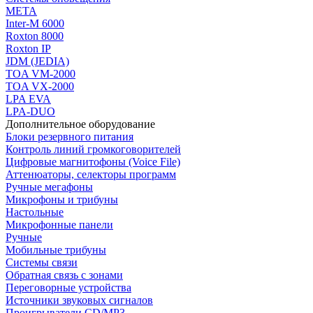
МЕТА
Inter-M 6000
Roxton 8000
Roxton IP
JDM (JEDIA)
TOA VM-2000
TOA VX-2000
LPA EVA
LPA-DUO
Дополнительное оборудование
Блоки резервного питания
Контроль линий громкоговорителей
Цифровые магнитофоны (Voice File)
Аттенюаторы, селекторы программ
Ручные мегафоны
Микрофоны и трибуны
Настольные
Микрофонные панели
Ручные
Мобильные трибуны
Системы связи
Обратная связь с зонами
Переговорные устройства
Источники звуковых сигналов
Проигрыватели CD/MP3