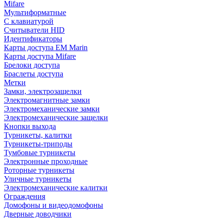
Mifare
Мультиформатные
С клавиатурой
Считыватели HID
Идентификаторы
Карты доступа EM Marin
Карты доступа Mifare
Брелоки доступа
Браслеты доступа
Метки
Замки, электрозащелки
Электромагнитные замки
Электромеханические замки
Электромеханические защелки
Кнопки выхода
Турникеты, калитки
Турникеты-триподы
Тумбовые турникеты
Электронные проходные
Роторные турникеты
Уличные турникеты
Электромеханические калитки
Ограждения
Домофоны и видеодомофоны
Дверные доводчики