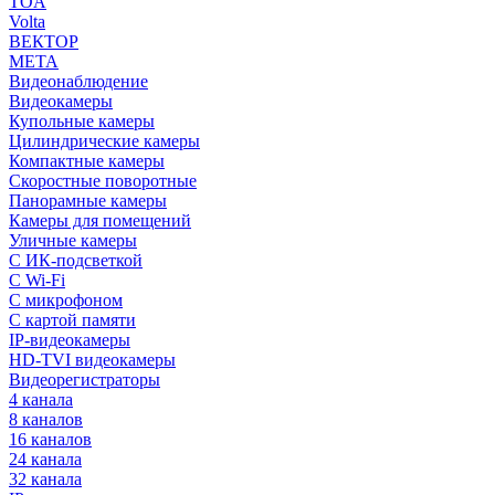
TOA
Volta
ВЕКТОР
МЕТА
Видеонаблюдение
Видеокамеры
Купольные камеры
Цилиндрические камеры
Компактные камеры
Скоростные поворотные
Панорамные камеры
Камеры для помещений
Уличные камеры
С ИК-подсветкой
С Wi-Fi
С микрофоном
С картой памяти
IP-видеокамеры
HD-TVI видеокамеры
Видеорегистраторы
4 канала
8 каналов
16 каналов
24 канала
32 канала