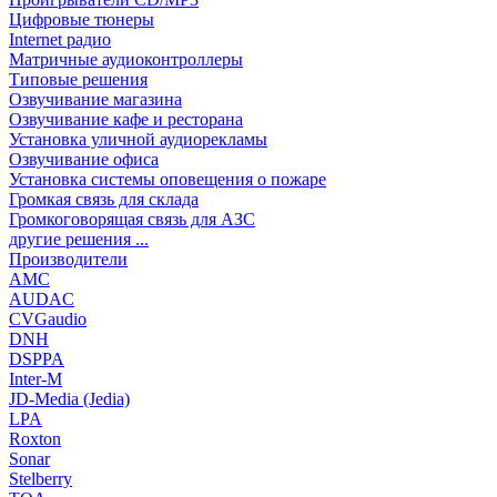
Цифровые тюнеры
Internet радио
Матричные аудиоконтроллеры
Типовые решения
Озвучивание магазина
Озвучивание кафе и ресторана
Установка уличной аудиорекламы
Озвучивание офиса
Установка системы оповещения о пожаре
Громкая связь для склада
Громкоговорящая связь для АЗС
другие решения ...
Производители
AMC
AUDAC
CVGaudio
DNH
DSPPA
Inter-M
JD-Media (Jedia)
LPA
Roxton
Sonar
Stelberry