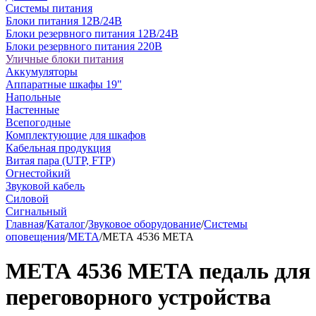
Системы питания
Блоки питания 12В/24В
Блоки резервного питания 12В/24В
Блоки резервного питания 220В
Уличные блоки питания
Аккумуляторы
Аппаратные шкафы 19"
Напольные
Настенные
Всепогодные
Комплектующие для шкафов
Кабельная продукция
Витая пара (UTP, FTP)
Огнестойкий
Звуковой кабель
Силовой
Сигнальный
Главная
/
Каталог
/
Звуковое оборудование
/
Системы
оповещения
/
МЕТА
/
МЕТА 4536 МЕТА
МЕТА 4536 МЕТА педаль для
переговорного устройства