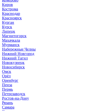
Кемерово
Киров
Кострома
Краснодар
Красноярск
Курган
Курск
Липецк
Магнитогорск
Махачкала
Мурманск
Набережные Челны
Нижний Новгород
Нижний Тагил
Новокузнецк
Новосибирск
Омск
Орёл
Оренбург
Пенза
Пермь
Петрозаводск
Ростов-на-Дону
Рязань
Самара