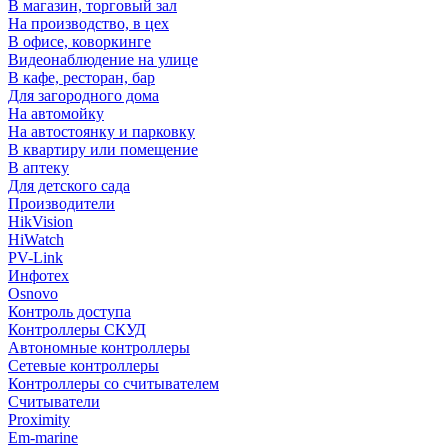
В магазин, торговый зал
На производство, в цех
В офисе, коворкинге
Видеонаблюдение на улице
В кафе, ресторан, бар
Для загородного дома
На автомойку
На автостоянку и парковку
В квартиру или помещение
В аптеку
Для детского сада
Производители
HikVision
HiWatch
PV-Link
Инфотех
Osnovo
Контроль доступа
Контроллеры СКУД
Автономные контроллеры
Сетевые контроллеры
Контроллеры со считывателем
Считыватели
Proximity
Em-marine