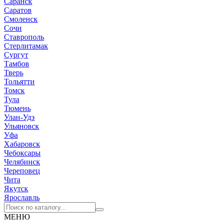
Саранск
Саратов
Смоленск
Сочи
Ставрополь
Стерлитамак
Сургут
Тамбов
Тверь
Тольятти
Томск
Тула
Тюмень
Улан-Удэ
Ульяновск
Уфа
Хабаровск
Чебоксары
Челябинск
Череповец
Чита
Якутск
Ярославль
МЕНЮ