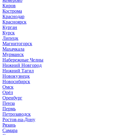
Кемерово
Киров
Кострома
Краснодар
Красноярск
Курган
Курск
Липецк
Магнитогорск
Махачкала
Мурманск
Набережные Челны
Нижний Новгород
Нижний Тагил
Новокузнецк
Новосибирск
Омск
Орёл
Оренбург
Пенза
Пермь
Петрозаводск
Ростов-на-Дону
Рязань
Самара