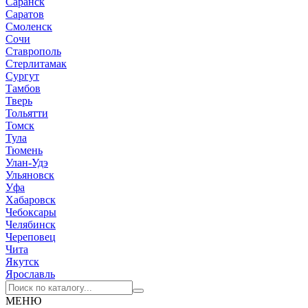
Саранск
Саратов
Смоленск
Сочи
Ставрополь
Стерлитамак
Сургут
Тамбов
Тверь
Тольятти
Томск
Тула
Тюмень
Улан-Удэ
Ульяновск
Уфа
Хабаровск
Чебоксары
Челябинск
Череповец
Чита
Якутск
Ярославль
МЕНЮ