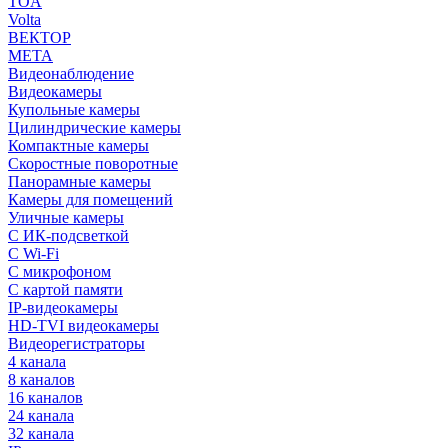
TOA
Volta
ВЕКТОР
МЕТА
Видеонаблюдение
Видеокамеры
Купольные камеры
Цилиндрические камеры
Компактные камеры
Скоростные поворотные
Панорамные камеры
Камеры для помещений
Уличные камеры
С ИК-подсветкой
С Wi-Fi
С микрофоном
С картой памяти
IP-видеокамеры
HD-TVI видеокамеры
Видеорегистраторы
4 канала
8 каналов
16 каналов
24 канала
32 канала