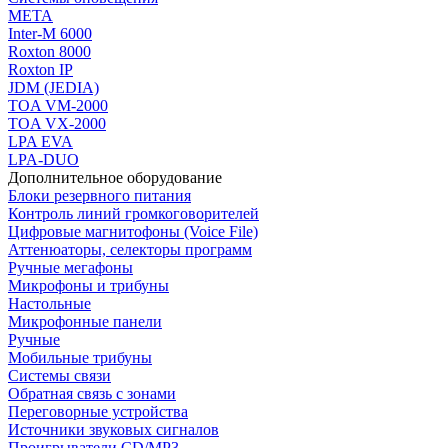
МЕТА
Inter-M 6000
Roxton 8000
Roxton IP
JDM (JEDIA)
TOA VM-2000
TOA VX-2000
LPA EVA
LPA-DUO
Дополнительное оборудование
Блоки резервного питания
Контроль линий громкоговорителей
Цифровые магнитофоны (Voice File)
Аттенюаторы, селекторы программ
Ручные мегафоны
Микрофоны и трибуны
Настольные
Микрофонные панели
Ручные
Мобильные трибуны
Системы связи
Обратная связь с зонами
Переговорные устройства
Источники звуковых сигналов
Проигрыватели CD/MP3