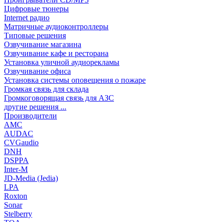
Цифровые тюнеры
Internet радио
Матричные аудиоконтроллеры
Типовые решения
Озвучивание магазина
Озвучивание кафе и ресторана
Установка уличной аудиорекламы
Озвучивание офиса
Установка системы оповещения о пожаре
Громкая связь для склада
Громкоговорящая связь для АЗС
другие решения ...
Производители
AMC
AUDAC
CVGaudio
DNH
DSPPA
Inter-M
JD-Media (Jedia)
LPA
Roxton
Sonar
Stelberry