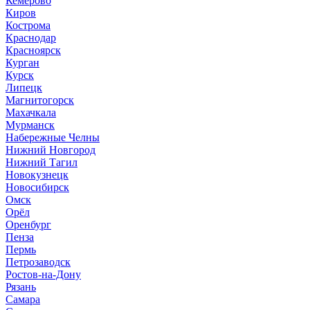
Кемерово
Киров
Кострома
Краснодар
Красноярск
Курган
Курск
Липецк
Магнитогорск
Махачкала
Мурманск
Набережные Челны
Нижний Новгород
Нижний Тагил
Новокузнецк
Новосибирск
Омск
Орёл
Оренбург
Пенза
Пермь
Петрозаводск
Ростов-на-Дону
Рязань
Самара