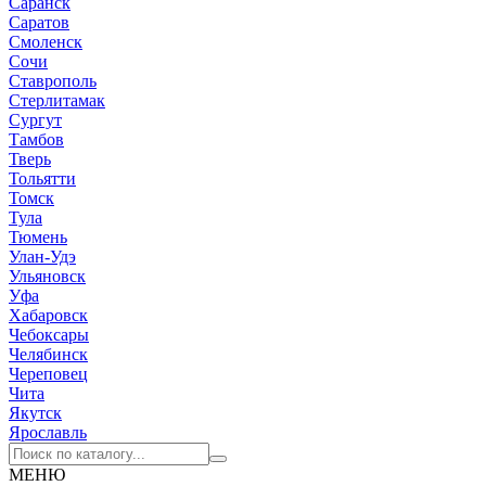
Саранск
Саратов
Смоленск
Сочи
Ставрополь
Стерлитамак
Сургут
Тамбов
Тверь
Тольятти
Томск
Тула
Тюмень
Улан-Удэ
Ульяновск
Уфа
Хабаровск
Чебоксары
Челябинск
Череповец
Чита
Якутск
Ярославль
МЕНЮ