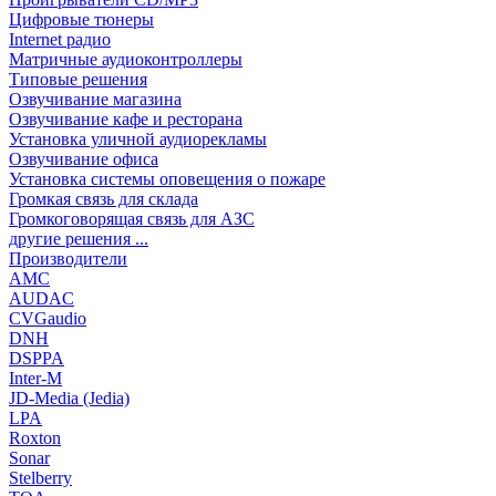
Цифровые тюнеры
Internet радио
Матричные аудиоконтроллеры
Типовые решения
Озвучивание магазина
Озвучивание кафе и ресторана
Установка уличной аудиорекламы
Озвучивание офиса
Установка системы оповещения о пожаре
Громкая связь для склада
Громкоговорящая связь для АЗС
другие решения ...
Производители
AMC
AUDAC
CVGaudio
DNH
DSPPA
Inter-M
JD-Media (Jedia)
LPA
Roxton
Sonar
Stelberry