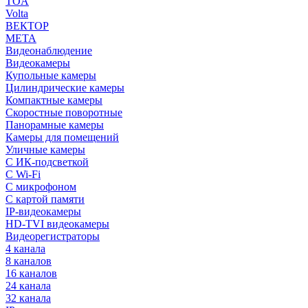
TOA
Volta
ВЕКТОР
МЕТА
Видеонаблюдение
Видеокамеры
Купольные камеры
Цилиндрические камеры
Компактные камеры
Скоростные поворотные
Панорамные камеры
Камеры для помещений
Уличные камеры
С ИК-подсветкой
С Wi-Fi
С микрофоном
С картой памяти
IP-видеокамеры
HD-TVI видеокамеры
Видеорегистраторы
4 канала
8 каналов
16 каналов
24 канала
32 канала