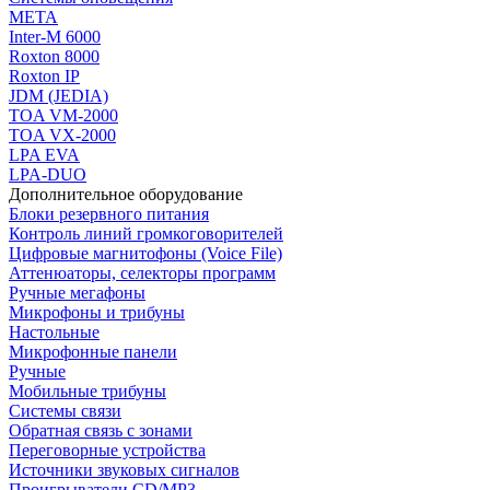
МЕТА
Inter-M 6000
Roxton 8000
Roxton IP
JDM (JEDIA)
TOA VM-2000
TOA VX-2000
LPA EVA
LPA-DUO
Дополнительное оборудование
Блоки резервного питания
Контроль линий громкоговорителей
Цифровые магнитофоны (Voice File)
Аттенюаторы, селекторы программ
Ручные мегафоны
Микрофоны и трибуны
Настольные
Микрофонные панели
Ручные
Мобильные трибуны
Системы связи
Обратная связь с зонами
Переговорные устройства
Источники звуковых сигналов
Проигрыватели CD/MP3