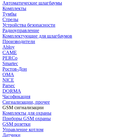
Автоматические шлагбаумы
Комплекты
Тумбы
Стрелы
Устройства безопасности
Радиоуправление
Комплектующие для шлагбаумов
Производители
Abloy
CAME
PERCo
Smartec
Ростов-Дон
ОМА
NICE
Parsec
DORMA
Часофикация
Сигнализации, прочее
GSM сигнализации
Комплекты для охраны
Приборы GSM охраны
GSM розетки
Управление котлом
Датчики