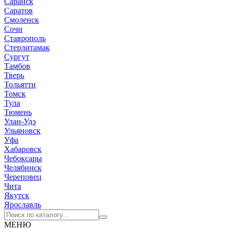
Саранск
Саратов
Смоленск
Сочи
Ставрополь
Стерлитамак
Сургут
Тамбов
Тверь
Тольятти
Томск
Тула
Тюмень
Улан-Удэ
Ульяновск
Уфа
Хабаровск
Чебоксары
Челябинск
Череповец
Чита
Якутск
Ярославль
МЕНЮ