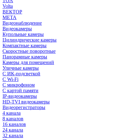
TOA
Volta
ВЕКТОР
МЕТА
Видеонаблюдение
Видеокамеры
Купольные камеры
Цилиндрические камеры
Компактные камеры
Скоростные поворотные
Панорамные камеры
Камеры для помещений
Уличные камеры
С ИК-подсветкой
С Wi-Fi
С микрофоном
С картой памяти
IP-видеокамеры
HD-TVI видеокамеры
Видеорегистраторы
4 канала
8 каналов
16 каналов
24 канала
32 канала