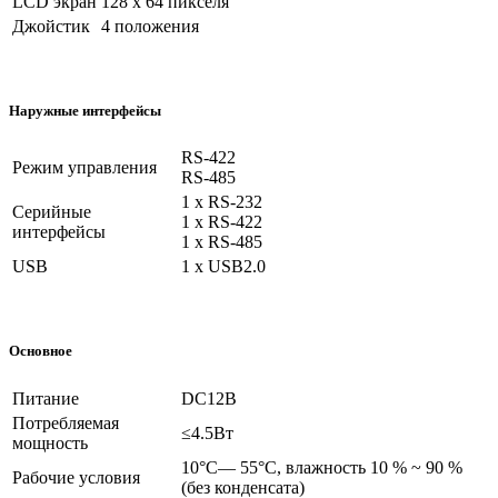
LCD экран
128 х 64 пикселя
Джойстик
4 положения
Наружные интерфейсы
RS-422
Режим управления
RS-485
1 х RS-232
Серийные
1 х RS-422
интерфейсы
1 х RS-485
USB
1 х USB2.0
Основное
Питание
DC12В
Потребляемая
≤4.5Вт
мощность
10°C— 55°C, влажность 10 % ~ 90 %
Рабочие условия
(без конденсата)