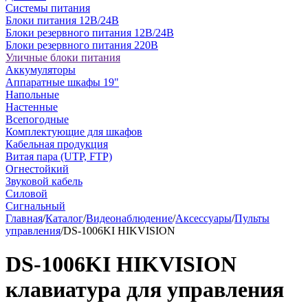
Системы питания
Блоки питания 12В/24В
Блоки резервного питания 12В/24В
Блоки резервного питания 220В
Уличные блоки питания
Аккумуляторы
Аппаратные шкафы 19"
Напольные
Настенные
Всепогодные
Комплектующие для шкафов
Кабельная продукция
Витая пара (UTP, FTP)
Огнестойкий
Звуковой кабель
Силовой
Сигнальный
Главная
/
Каталог
/
Видеонаблюдение
/
Аксессуары
/
Пульты
управления
/
DS-1006KI HIKVISION
DS-1006KI HIKVISION
клавиатура для управления