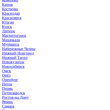
Кемерово
Киров
Кострома
Краснодар
Красноярск
Курган
Курск
Липецк
Магнитогорск
Махачкала
Мурманск
Набережные Челны
Нижний Новгород
Нижний Тагил
Новокузнецк
Новосибирск
Омск
Орёл
Оренбург
Пенза
Пермь
Петрозаводск
Ростов-на-Дону
Рязань
Самара