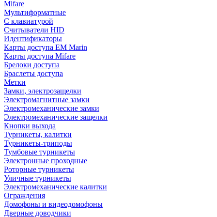
Mifare
Мультиформатные
С клавиатурой
Считыватели HID
Идентификаторы
Карты доступа EM Marin
Карты доступа Mifare
Брелоки доступа
Браслеты доступа
Метки
Замки, электрозащелки
Электромагнитные замки
Электромеханические замки
Электромеханические защелки
Кнопки выхода
Турникеты, калитки
Турникеты-триподы
Тумбовые турникеты
Электронные проходные
Роторные турникеты
Уличные турникеты
Электромеханические калитки
Ограждения
Домофоны и видеодомофоны
Дверные доводчики