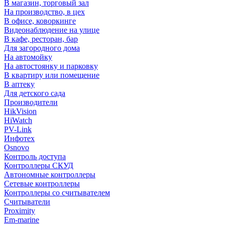
В магазин, торговый зал
На производство, в цех
В офисе, коворкинге
Видеонаблюдение на улице
В кафе, ресторан, бар
Для загородного дома
На автомойку
На автостоянку и парковку
В квартиру или помещение
В аптеку
Для детского сада
Производители
HikVision
HiWatch
PV-Link
Инфотех
Osnovo
Контроль доступа
Контроллеры СКУД
Автономные контроллеры
Сетевые контроллеры
Контроллеры со считывателем
Считыватели
Proximity
Em-marine