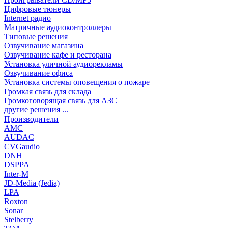
Цифровые тюнеры
Internet радио
Матричные аудиоконтроллеры
Типовые решения
Озвучивание магазина
Озвучивание кафе и ресторана
Установка уличной аудиорекламы
Озвучивание офиса
Установка системы оповещения о пожаре
Громкая связь для склада
Громкоговорящая связь для АЗС
другие решения ...
Производители
AMC
AUDAC
CVGaudio
DNH
DSPPA
Inter-M
JD-Media (Jedia)
LPA
Roxton
Sonar
Stelberry