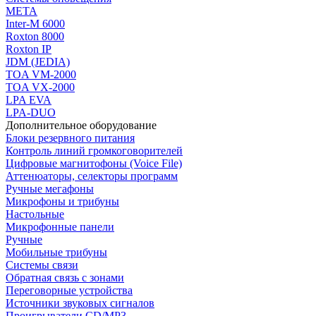
МЕТА
Inter-M 6000
Roxton 8000
Roxton IP
JDM (JEDIA)
TOA VM-2000
TOA VX-2000
LPA EVA
LPA-DUO
Дополнительное оборудование
Блоки резервного питания
Контроль линий громкоговорителей
Цифровые магнитофоны (Voice File)
Аттенюаторы, селекторы программ
Ручные мегафоны
Микрофоны и трибуны
Настольные
Микрофонные панели
Ручные
Мобильные трибуны
Системы связи
Обратная связь с зонами
Переговорные устройства
Источники звуковых сигналов
Проигрыватели CD/MP3