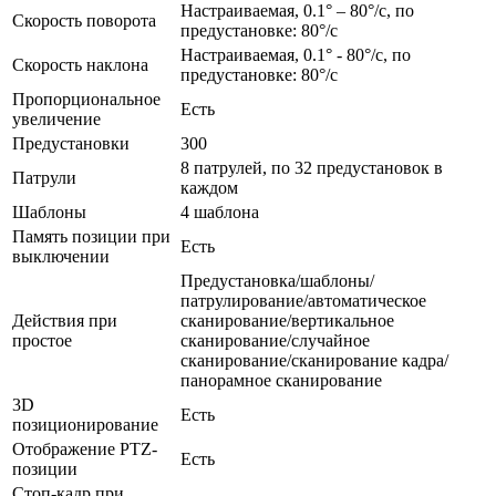
Настраиваемая, 0.1° – 80°/с, по
Скорость поворота
предустановке: 80°/с
Настраиваемая, 0.1° - 80°/с, по
Скорость наклона
предустановке: 80°/с
Пропорциональное
Есть
увеличение
Предустановки
300
8 патрулей, по 32 предустановок в
Патрули
каждом
Шаблоны
4 шаблона
Память позиции при
Есть
выключении
Предустановка/шаблоны/
патрулирование/автоматическое
Действия при
сканирование/вертикальное
простое
сканирование/случайное
сканирование/сканирование кадра/
панорамное сканирование
3D
Есть
позиционирование
Отображение PTZ-
Есть
позиции
Стоп-кадр при