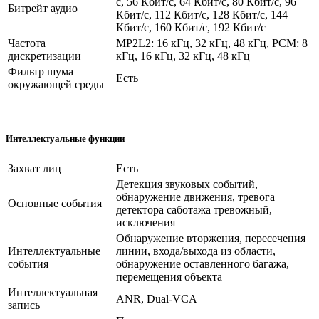
с, 56 Кбит/с, 64 Кбит/с, 80 Кбит/с, 96
Битрейт аудио
Кбит/с, 112 Кбит/с, 128 Кбит/с, 144
Кбит/с, 160 Кбит/с, 192 Кбит/с
Частота
MP2L2: 16 кГц, 32 кГц, 48 кГц, PCM: 8
дискретизации
кГц, 16 кГц, 32 кГц, 48 кГц
Фильтр шума
Есть
окружающей среды
Интеллектуальные функции
Захват лиц
Есть
Детекция звуковых событий,
обнаружение движения, тревога
Основные события
детектора саботажа тревожный,
исключения
Обнаружение вторжения, пересечения
Интеллектуальные
линии, входа/выхода из области,
события
обнаружение оставленного багажа,
перемещения объекта
Интеллектуальная
ANR, Dual-VCA
запись