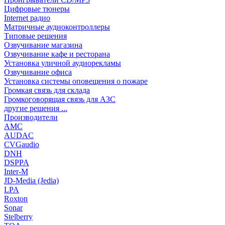
Цифровые тюнеры
Internet радио
Матричные аудиоконтроллеры
Типовые решения
Озвучивание магазина
Озвучивание кафе и ресторана
Установка уличной аудиорекламы
Озвучивание офиса
Установка системы оповещения о пожаре
Громкая связь для склада
Громкоговорящая связь для АЗС
другие решения ...
Производители
AMC
AUDAC
CVGaudio
DNH
DSPPA
Inter-M
JD-Media (Jedia)
LPA
Roxton
Sonar
Stelberry