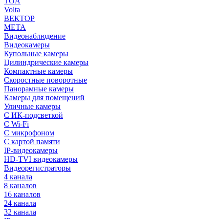
TOA
Volta
ВЕКТОР
МЕТА
Видеонаблюдение
Видеокамеры
Купольные камеры
Цилиндрические камеры
Компактные камеры
Скоростные поворотные
Панорамные камеры
Камеры для помещений
Уличные камеры
С ИК-подсветкой
С Wi-Fi
С микрофоном
С картой памяти
IP-видеокамеры
HD-TVI видеокамеры
Видеорегистраторы
4 канала
8 каналов
16 каналов
24 канала
32 канала