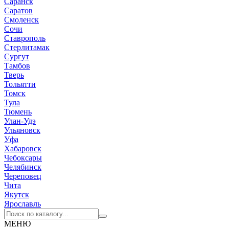
Саранск
Саратов
Смоленск
Сочи
Ставрополь
Стерлитамак
Сургут
Тамбов
Тверь
Тольятти
Томск
Тула
Тюмень
Улан-Удэ
Ульяновск
Уфа
Хабаровск
Чебоксары
Челябинск
Череповец
Чита
Якутск
Ярославль
МЕНЮ