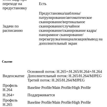
переходе на
Есть
предустановку
Предустановка/шаблоны/
патрулирование/автоматическое
сканирование/вертикальное
Задачи по
сканирование/случайное
расписанию
сканирование/сканирование кадра/
панорамное сканирование/
перезагрузка/инициализация/вывод на
дополнительный экран
Сжатие
Основной поток: H.265+/H.265/H.264+/H.264
Видеосжатие
Дополнительный поток: H.265/H.264/MJPEG
Третий поток: H.265/H.264/MJPEG
Профиль
Baseline Profile/Main Profile/High Profile
H.264
H.264+
Поддерживается
Профиль
Baseline Profile/Main Profile/High Profile
H.265