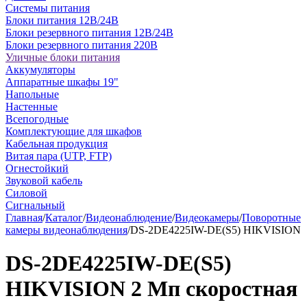
Системы питания
Блоки питания 12В/24В
Блоки резервного питания 12В/24В
Блоки резервного питания 220В
Уличные блоки питания
Аккумуляторы
Аппаратные шкафы 19"
Напольные
Настенные
Всепогодные
Комплектующие для шкафов
Кабельная продукция
Витая пара (UTP, FTP)
Огнестойкий
Звуковой кабель
Силовой
Сигнальный
Главная
/
Каталог
/
Видеонаблюдение
/
Видеокамеры
/
Поворотные
камеры видеонаблюдения
/
DS-2DE4225IW-DE(S5) HIKVISION
DS-2DE4225IW-DE(S5)
HIKVISION 2 Мп скоростная