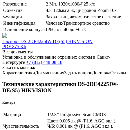
Разрешение
2 Мп, 1920x1080@25 к/с
Объектив
4.8-120мм 25х, цифровой Zoom 16x
Функции
Захват лиц, автоматическое слежение
Идентификация
Человек/Транспортное средство
Исполнение корпуса
IP66, от -40 до +65°C
Паспорт DS-2DE4225IW-DE(S5) HIKVISION
PDF 875 Kb
Все документы
Установка и обслуживание охранных систем в Санкт-
Петербурге
+7 (812) 448-08-18
Заказать монтаж
Характеристики
Документация
Задать вопрос
Доставка
Отзывы
Технические характеристики DS-2DE4225IW-
DE(S5) HIKVISION
Камера
Матрица
1/2.8’’ Progressive Scan CMOS
Цвет: 0.005 лк @ (F1.6, AGC вкл.),
Чувствительность
Ч/Б: 0.001 лк @ (F1.6, AGC вкл.),