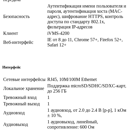
Аутентификация имени пользователя и
пароля, аутентификация хоста (MAC-
Безопасность
адрес), шифрование HTTPS, контроль
доступа по стандарту 802.1x,
фильтрация IP-адресов
Клиент
iVMS-4200
IE от 8 до 11, Chrome 57+, Firefox 52+,
Веб-интерфейс
Safari 12+
Интерфейс
Сетевые интерфейсы
RJ45, 10M/100M Ethernet
Поддержка microSD/SDHC/SDXC-карт,
Локальное хранение
до 256 ГБ
Тревожный вход
1
Тревожный выход
1
1 аудиовход, от 2.0 до 2.4 В [p-p], 1 кОм
Аудиовход
± 10 %,
1 аудиовыход, линейный,
Аудиовыход
сопротивление: 600 Ом