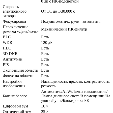
0 лк с ИК-подсветкой
Скорость
электронного
От 1/1 до 1/30,000 с
затвора
Фокусировка
Полуавтоматич., ручн., автоматич.
Переключение
Механический ИК-фильтр
режима «День/ночь»
BLC
Есть
WDR
120 дБ
HLC
Есть
3D DNR
Есть
Антитуман
Есть
EIS
Есть
Экспозиция области
Есть
Фокус на области
Есть
Настройки
Насыщенность, яркость, контрастность,
изображения
резкость
Автоматич./ATW/Лампа накаливания/
Баланс белого
Лампа дневного света/В помещении/На
улице/Ручн./Блокировка ББ
Цифровой зум
16 ×
Оптический зум
25 ×