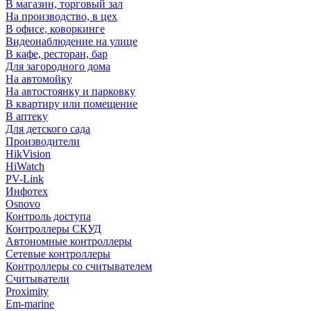
В магазин, торговый зал
На производство, в цех
В офисе, коворкинге
Видеонаблюдение на улице
В кафе, ресторан, бар
Для загородного дома
На автомойку
На автостоянку и парковку
В квартиру или помещение
В аптеку
Для детского сада
Производители
HikVision
HiWatch
PV-Link
Инфотех
Osnovo
Контроль доступа
Контроллеры СКУД
Автономные контроллеры
Сетевые контроллеры
Контроллеры со считывателем
Считыватели
Proximity
Em-marine