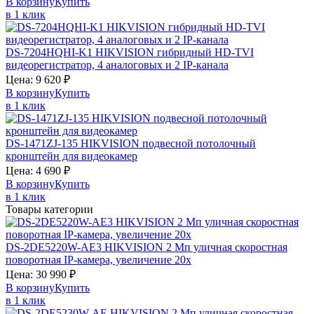
В корзину
Купить
в 1 клик
DS-7204HQHI-K1
HIKVISION
гибридный HD-TVI
видеорегистратор, 4 аналоговых и 2 IP-канала
Цена:
9 620
₽
В корзину
Купить
в 1 клик
DS-1471ZJ-135
HIKVISION
подвесной потолочный
кронштейн для видеокамер
Цена:
4 690
₽
В корзину
Купить
в 1 клик
Товары категории
DS-2DE5220W-AE3
HIKVISION
2 Мп уличная скоростная
поворотная IP-камера, увеличение 20х
Цена:
30 990
₽
В корзину
Купить
в 1 клик