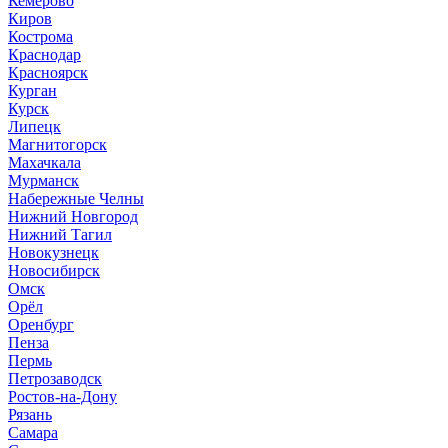
Кемерово
Киров
Кострома
Краснодар
Красноярск
Курган
Курск
Липецк
Магнитогорск
Махачкала
Мурманск
Набережные Челны
Нижний Новгород
Нижний Тагил
Новокузнецк
Новосибирск
Омск
Орёл
Оренбург
Пенза
Пермь
Петрозаводск
Ростов-на-Дону
Рязань
Самара