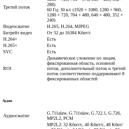
288)
Третий поток
60 Гц: 30 к/с (1920 × 1080, 1280 × 960,
1280 × 720, 704 × 480, 640 × 480, 352 ×
240)
Видеосжатие
H.265, H.264, MJPEG
Битрейт видео
От 32 до 16384 Кбит/с
H.264+
Есть
H.265+
Есть
SVC
Есть
Динамическое слежение по лицам,
фиксированная область, основной
ROI
поток, дополнительный поток и третий
поток соответственно поддерживают 8
фиксированных областей
Аудио
G.711alaw, G.711ulaw, G.722.1, G.726,
Аудиосжатие
MP2L2, PCM
MP2L2: 32 Кбит/с, 40 Кбит/с, 48 Кбит/