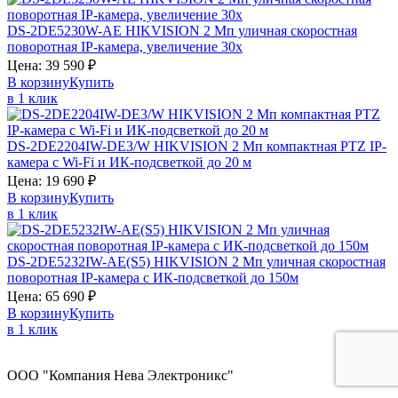
DS-2DE5230W-AE
HIKVISION
2 Мп уличная скоростная
поворотная IP-камера, увеличение 30х
Цена:
39 590
₽
В корзину
Купить
в 1 клик
DS-2DE2204IW-DE3/W
HIKVISION
2 Мп компактная PTZ IP-
камера с Wi-Fi и ИК-подсветкой до 20 м
Цена:
19 690
₽
В корзину
Купить
в 1 клик
DS-2DE5232IW-AE(S5)
HIKVISION
2 Мп уличная скоростная
поворотная IP-камера c ИК-подсветкой до 150м
Цена:
65 690
₽
В корзину
Купить
в 1 клик
ООО "Компания Нева Электроникс"