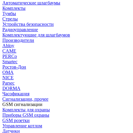
Автоматические шлагбаумы
Комплекты
Тумбы
Стрелы
Устройства безопасности
Радиоуправление
Комплектующие для шлагбаумов
Производители
Abloy
CAME
PERCo
Smartec
Ростов-Дон
ОМА
NICE
Parsec
DORMA
Часофикация
Сигнализации, прочее
GSM сигнализации
Комплекты для охраны
Приборы GSM охраны
GSM розетки
Управление котлом
Датчики