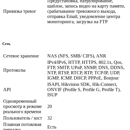
Предустановка, патрулирование,
шаблон, запись видео на карту памяти,
Привязка тревог
срабатывание тревожного выхода,
отправка Email, уведомление центра
мониторинга, загрузка на FTP
Сеть
Сетевое хранение
NAS (NFS, SMB/ CIFS), ANR
IPv4/IPv6, HTTP, HTTPS, 802.1x, Qos,
FTP, SMTP, UPnP, SNMP, DNS, DDNS,
Протоколы
NTP, RTSP, RTCP, RTP, TCP/IP, UDP,
IGMP, ICMP, DHCP, PPPoE, Bonjour
ISAPI, Hikvision SDK, Hik-Connect,
API
ONVIF (Profile S, Profile G, Profile T),
ISUP
Одновременный
просмотр в режиме
20
реального времени
Пользователь / хост
32
Плавная потоковая
Есть
передача