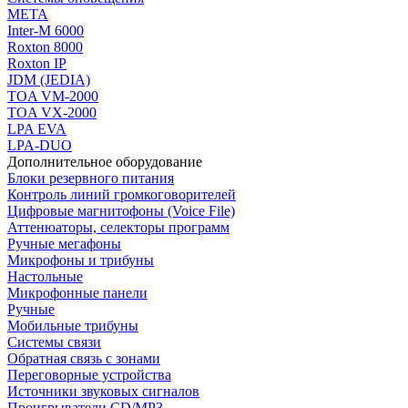
МЕТА
Inter-M 6000
Roxton 8000
Roxton IP
JDM (JEDIA)
TOA VM-2000
TOA VX-2000
LPA EVA
LPA-DUO
Дополнительное оборудование
Блоки резервного питания
Контроль линий громкоговорителей
Цифровые магнитофоны (Voice File)
Аттенюаторы, селекторы программ
Ручные мегафоны
Микрофоны и трибуны
Настольные
Микрофонные панели
Ручные
Мобильные трибуны
Системы связи
Обратная связь с зонами
Переговорные устройства
Источники звуковых сигналов
Проигрыватели CD/MP3