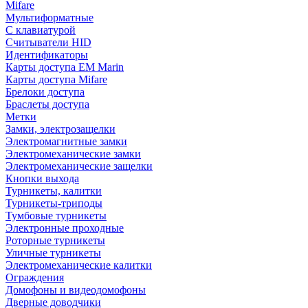
Mifare
Мультиформатные
С клавиатурой
Считыватели HID
Идентификаторы
Карты доступа EM Marin
Карты доступа Mifare
Брелоки доступа
Браслеты доступа
Метки
Замки, электрозащелки
Электромагнитные замки
Электромеханические замки
Электромеханические защелки
Кнопки выхода
Турникеты, калитки
Турникеты-триподы
Тумбовые турникеты
Электронные проходные
Роторные турникеты
Уличные турникеты
Электромеханические калитки
Ограждения
Домофоны и видеодомофоны
Дверные доводчики