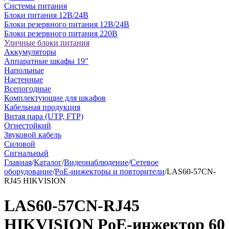
Системы питания
Блоки питания 12В/24В
Блоки резервного питания 12В/24В
Блоки резервного питания 220В
Уличные блоки питания
Аккумуляторы
Аппаратные шкафы 19"
Напольные
Настенные
Всепогодные
Комплектующие для шкафов
Кабельная продукция
Витая пара (UTP, FTP)
Огнестойкий
Звуковой кабель
Силовой
Сигнальный
Главная
/
Каталог
/
Видеонаблюдение
/
Сетевое
оборудование
/
PoE-инжекторы и повторители
/
LAS60-57CN-
RJ45 HIKVISION
LAS60-57CN-RJ45
HIKVISION PoE-инжектор 60