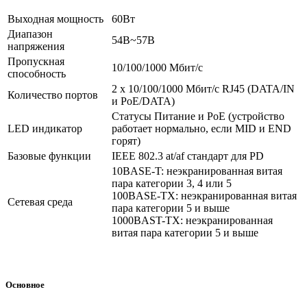
Выходная мощность
60Вт
Диапазон
54В~57В
напряжения
Пропускная
10/100/1000 Мбит/с
способность
2 х 10/100/1000 Мбит/с RJ45 (DATA/IN
Количество портов
и PoE/DATA)
Статусы Питание и PoE (устройство
LED индикатор
работает нормально, если MID и END
горят)
Базовые функции
IEEE 802.3 at/af стандарт для PD
10BASE-T: неэкранированная витая
пара категории 3, 4 или 5
100BASE-TX: неэкранированная витая
Сетевая среда
пара категории 5 и выше
1000BAST-TX: неэкранированная
витая пара категории 5 и выше
Основное