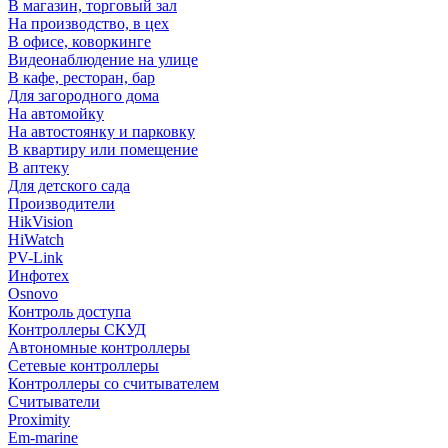
В магазин, торговый зал
На производство, в цех
В офисе, коворкинге
Видеонаблюдение на улице
В кафе, ресторан, бар
Для загородного дома
На автомойку
На автостоянку и парковку
В квартиру или помещение
В аптеку
Для детского сада
Производители
HikVision
HiWatch
PV-Link
Инфотех
Osnovo
Контроль доступа
Контроллеры СКУД
Автономные контроллеры
Сетевые контроллеры
Контроллеры со считывателем
Считыватели
Proximity
Em-marine