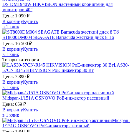
DS-DM1940W
HIKVISION
настенный кронштейн для
мониторов 40”
Цена:
1 090
₽
В корзину
Купить
в 1 клик
ST8000DM004
SEAGATE Barracuda
жесткий диск 8 Тб
Цена:
16 500
₽
В корзину
Купить
в 1 клик
Товары категории
LAS30-
57CN-RJ45
HIKVISION
PoE-инжектор 30 Вт
Цена:
7 890
₽
В корзину
Купить
в 1 клик
Midspan-1/151A
OSNOVO
PoE-инжектор пассивный
Цена:
659
₽
В корзину
Купить
в 1 клик
Midspan-
1/151G
OSNOVO
PoE-инжектор активный
Цена:
1 644
₽