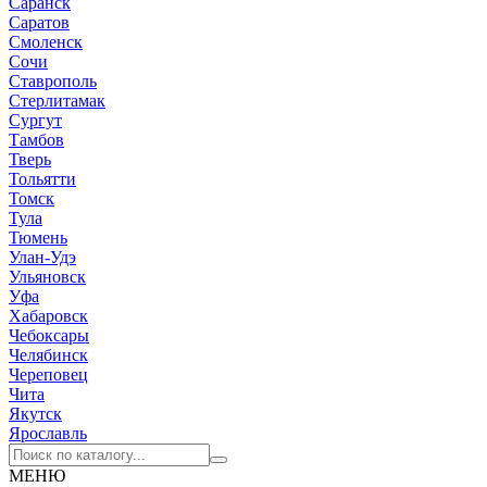
Саранск
Саратов
Смоленск
Сочи
Ставрополь
Стерлитамак
Сургут
Тамбов
Тверь
Тольятти
Томск
Тула
Тюмень
Улан-Удэ
Ульяновск
Уфа
Хабаровск
Чебоксары
Челябинск
Череповец
Чита
Якутск
Ярославль
МЕНЮ