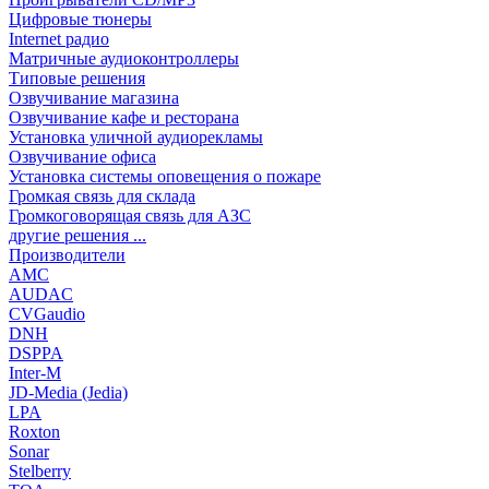
Цифровые тюнеры
Internet радио
Матричные аудиоконтроллеры
Типовые решения
Озвучивание магазина
Озвучивание кафе и ресторана
Установка уличной аудиорекламы
Озвучивание офиса
Установка системы оповещения о пожаре
Громкая связь для склада
Громкоговорящая связь для АЗС
другие решения ...
Производители
AMC
AUDAC
CVGaudio
DNH
DSPPA
Inter-M
JD-Media (Jedia)
LPA
Roxton
Sonar
Stelberry