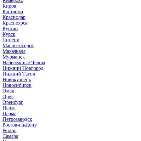
Кемерово
Киров
Кострома
Краснодар
Красноярск
Курган
Курск
Липецк
Магнитогорск
Махачкала
Мурманск
Набережные Челны
Нижний Новгород
Нижний Тагил
Новокузнецк
Новосибирск
Омск
Орёл
Оренбург
Пенза
Пермь
Петрозаводск
Ростов-на-Дону
Рязань
Самара