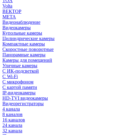
TOA
Volta
ВЕКТОР
МЕТА
Видеонаблюдение
Видеокамеры
Купольные камеры
Цилиндрические камеры
Компактные камеры
Скоростные поворотные
Панорамные камеры
Камеры для помещений
Уличные камеры
С ИК-подсветкой
С Wi-Fi
С микрофоном
С картой памяти
IP-видеокамеры
HD-TVI видеокамеры
Видеорегистраторы
4 канала
8 каналов
16 каналов
24 канала
32 канала