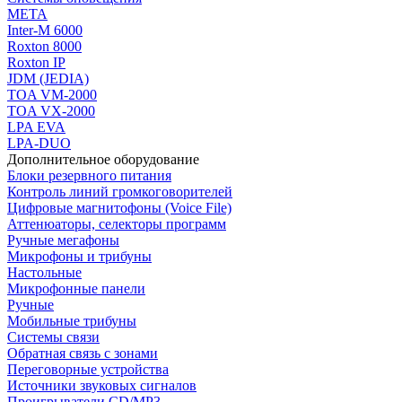
МЕТА
Inter-M 6000
Roxton 8000
Roxton IP
JDM (JEDIA)
TOA VM-2000
TOA VX-2000
LPA EVA
LPA-DUO
Дополнительное оборудование
Блоки резервного питания
Контроль линий громкоговорителей
Цифровые магнитофоны (Voice File)
Аттенюаторы, селекторы программ
Ручные мегафоны
Микрофоны и трибуны
Настольные
Микрофонные панели
Ручные
Мобильные трибуны
Системы связи
Обратная связь с зонами
Переговорные устройства
Источники звуковых сигналов
Проигрыватели CD/MP3