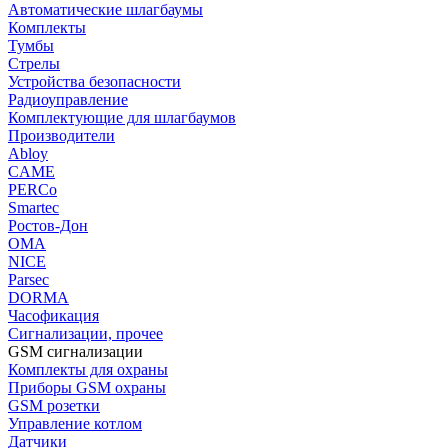
Автоматические шлагбаумы
Комплекты
Тумбы
Стрелы
Устройства безопасности
Радиоуправление
Комплектующие для шлагбаумов
Производители
Abloy
CAME
PERCo
Smartec
Ростов-Дон
ОМА
NICE
Parsec
DORMA
Часофикация
Сигнализации, прочее
GSM сигнализации
Комплекты для охраны
Приборы GSM охраны
GSM розетки
Управление котлом
Датчики