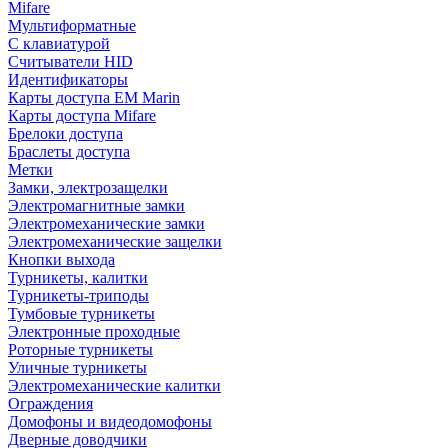
Mifare
Мультиформатные
С клавиатурой
Считыватели HID
Идентификаторы
Карты доступа EM Marin
Карты доступа Mifare
Брелоки доступа
Браслеты доступа
Метки
Замки, электрозащелки
Электромагнитные замки
Электромеханические замки
Электромеханические защелки
Кнопки выхода
Турникеты, калитки
Турникеты-триподы
Тумбовые турникеты
Электронные проходные
Роторные турникеты
Уличные турникеты
Электромеханические калитки
Ограждения
Домофоны и видеодомофоны
Дверные доводчики