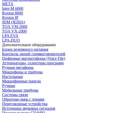
МЕТА
Inter-M 6000
Roxton 8000
Roxton IP
JDM (JEDIA)
TOA VM-2000
TOA VX-2000
LPA EVA
LPA-DUO
Дополнительное оборудование
Блоки резервного питания
Контроль линий громкоговорителей
Цифровые магнитофоны (Voice File)
Аттенюаторы, селекторы программ
Ручные мегафоны
Микрофоны и трибуны
Настольные
Микрофонные панели
Ручные
Мобильные трибуны
Системы связи
Обратная связь с зонами
Переговорные устройства
Источники звуковых сигналов
Проигрыватели CD/MP3