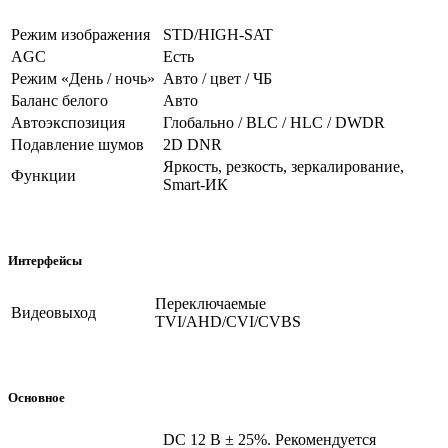
Режим изображения
STD/HIGH-SAT
AGC
Есть
Режим «День / ночь»
Авто / цвет / ЧБ
Баланс белого
Авто
Автоэкспозиция
Глобально / BLC / HLC / DWDR
Подавление шумов
2D DNR
Яркость, резкость, зеркалирование,
Функции
Smart-ИК
Интерфейсы
Переключаемые
Видеовыход
TVI/AHD/CVI/CVBS
Основное
DC 12 В ± 25%. Рекомендуется