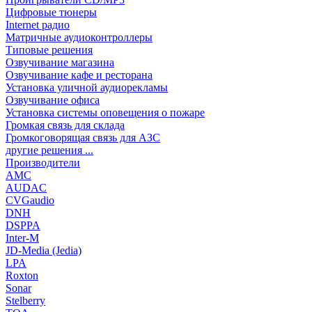
Цифровые тюнеры
Internet радио
Матричные аудиоконтроллеры
Типовые решения
Озвучивание магазина
Озвучивание кафе и ресторана
Установка уличной аудиорекламы
Озвучивание офиса
Установка системы оповещения о пожаре
Громкая связь для склада
Громкоговорящая связь для АЗС
другие решения ...
Производители
AMC
AUDAC
CVGaudio
DNH
DSPPA
Inter-M
JD-Media (Jedia)
LPA
Roxton
Sonar
Stelberry