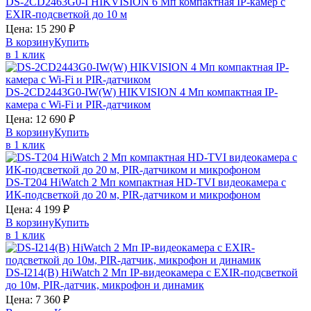
DS-2CD2463G0-I
HIKVISION
6 Мп компактная IP-камер с
EXIR-подсветкой до 10 м
Цена:
15 290
₽
В корзину
Купить
в 1 клик
DS-2CD2443G0-IW(W)
HIKVISION
4 Мп компактная IP-
камера с Wi-Fi и PIR-датчиком
Цена:
12 690
₽
В корзину
Купить
в 1 клик
DS-T204
HiWatch
2 Мп компактная HD-TVI видеокамера с
ИК-подсветкой до 20 м, PIR-датчиком и микрофоном
Цена:
4 199
₽
В корзину
Купить
в 1 клик
DS-I214(B)
HiWatch
2 Мп IP-видеокамера с EXIR-подсветкой
до 10м, PIR-датчик, микрофон и динамик
Цена:
7 360
₽