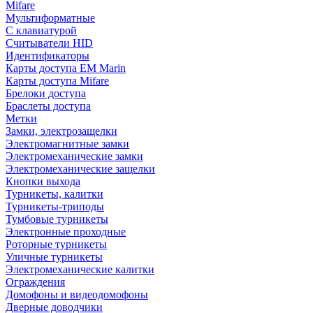
Mifare
Мультиформатные
С клавиатурой
Считыватели HID
Идентификаторы
Карты доступа EM Marin
Карты доступа Mifare
Брелоки доступа
Браслеты доступа
Метки
Замки, электрозащелки
Электромагнитные замки
Электромеханические замки
Электромеханические защелки
Кнопки выхода
Турникеты, калитки
Турникеты-триподы
Тумбовые турникеты
Электронные проходные
Роторные турникеты
Уличные турникеты
Электромеханические калитки
Ограждения
Домофоны и видеодомофоны
Дверные доводчики