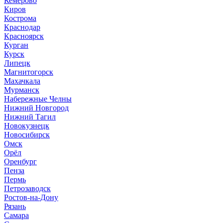
Кемерово
Киров
Кострома
Краснодар
Красноярск
Курган
Курск
Липецк
Магнитогорск
Махачкала
Мурманск
Набережные Челны
Нижний Новгород
Нижний Тагил
Новокузнецк
Новосибирск
Омск
Орёл
Оренбург
Пенза
Пермь
Петрозаводск
Ростов-на-Дону
Рязань
Самара