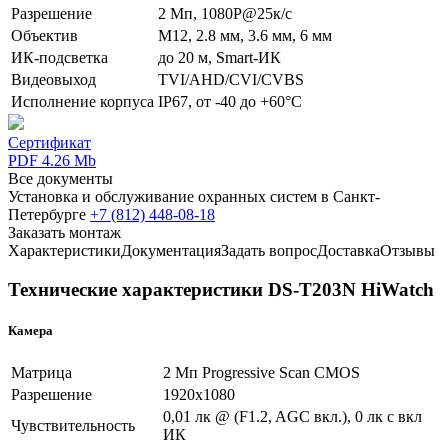
Разрешение
2 Мп, 1080Р@25к/с
Объектив
М12, 2.8 мм, 3.6 мм, 6 мм
ИК-подсветка
до 20 м, Smart-ИК
Видеовыход
TVI/AHD/CVI/CVBS
Исполнение корпуса
IP67, от -40 до +60°C
Сертификат
PDF 4.26 Mb
Все документы
Установка и обслуживание охранных систем в Санкт-
Петербурге
+7 (812) 448-08-18
Заказать монтаж
Характеристики
Документация
Задать вопрос
Доставка
Отзывы
Технические характеристики DS-T203N HiWatch
Камера
Матрица
2 Мп Progressive Scan CMOS
Разрешение
1920х1080
0,01 лк @ (F1.2, AGC вкл.), 0 лк с вкл
Чувствительность
ИК