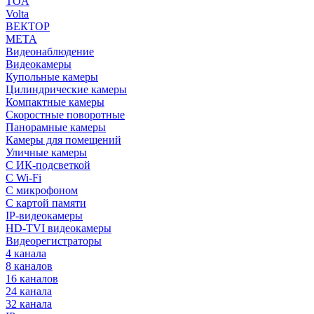
TOA
Volta
ВЕКТОР
МЕТА
Видеонаблюдение
Видеокамеры
Купольные камеры
Цилиндрические камеры
Компактные камеры
Скоростные поворотные
Панорамные камеры
Камеры для помещений
Уличные камеры
С ИК-подсветкой
С Wi-Fi
С микрофоном
С картой памяти
IP-видеокамеры
HD-TVI видеокамеры
Видеорегистраторы
4 канала
8 каналов
16 каналов
24 канала
32 канала