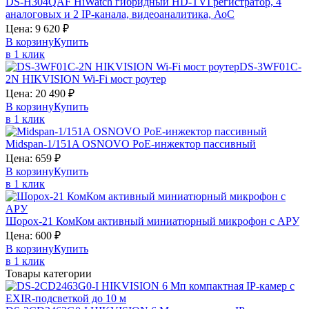
DS-H304QAF
HiWatch
гибридный HD-TVI регистратор, 4
аналоговых и 2 IP-канала, видеоаналитика, АоС
Цена:
9 620
₽
В корзину
Купить
в 1 клик
DS-3WF01C-
2N
HIKVISION
Wi-Fi мост роутер
Цена:
20 490
₽
В корзину
Купить
в 1 клик
Midspan-1/151A
OSNOVO
PoE-инжектор пассивный
Цена:
659
₽
В корзину
Купить
в 1 клик
Шорох-21
КомКом
активный миниатюрный микрофон с АРУ
Цена:
600
₽
В корзину
Купить
в 1 клик
Товары категории