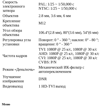
Скорость
PAL: 1/25 ~ 1/50,000 с
электронного
NTSC: 1/25 ~ 1/50,000 с
затвора
Объектив
2.8 мм, 3.6 мм, 6 мм
Крепление
М12
объектива
Угол обзора
106.4°(2.8 мм), 80°(3.6 мм), 54°(6 мм)
объектива
Регулировка угла
Поворот: 0 ° - 360 °; наклон: 0° - 80 °;
установки
вращение: 0 ° - 360 °
TVI: 1080P @ 25 к/с, 1080P @ 30 к/с
AHD: 1080P @ 25 к/с, 1080P @ 30 к/с
Частота кадров
CVI: 1080P @ 25 к/с, 1080P @ 30 к/с
CVBS: P/N
Механический ИК-фильтр с
Режим «День/ночь»
автопереключением
Улучшение
DNR
изображения
Видеовыход
1 HD-TVI выход
Меню