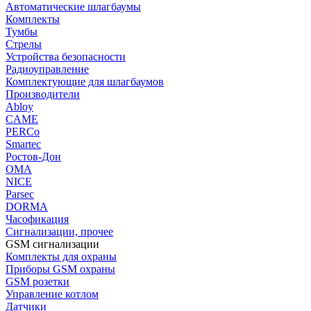
Автоматические шлагбаумы
Комплекты
Тумбы
Стрелы
Устройства безопасности
Радиоуправление
Комплектующие для шлагбаумов
Производители
Abloy
CAME
PERCo
Smartec
Ростов-Дон
ОМА
NICE
Parsec
DORMA
Часофикация
Сигнализации, прочее
GSM сигнализации
Комплекты для охраны
Приборы GSM охраны
GSM розетки
Управление котлом
Датчики