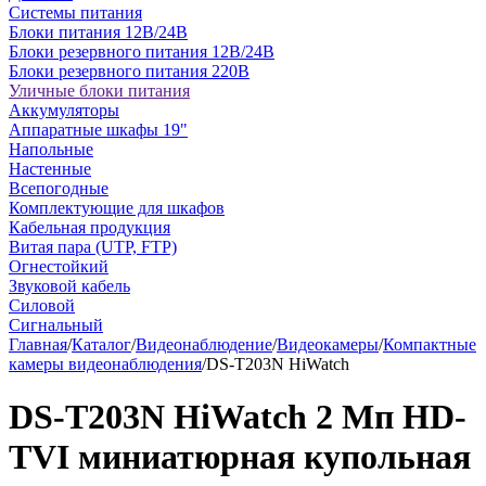
Системы питания
Блоки питания 12В/24В
Блоки резервного питания 12В/24В
Блоки резервного питания 220В
Уличные блоки питания
Аккумуляторы
Аппаратные шкафы 19"
Напольные
Настенные
Всепогодные
Комплектующие для шкафов
Кабельная продукция
Витая пара (UTP, FTP)
Огнестойкий
Звуковой кабель
Силовой
Сигнальный
Главная
/
Каталог
/
Видеонаблюдение
/
Видеокамеры
/
Компактные
камеры видеонаблюдения
/
DS-T203N HiWatch
DS-T203N HiWatch 2 Мп HD-
TVI миниатюрная купольная