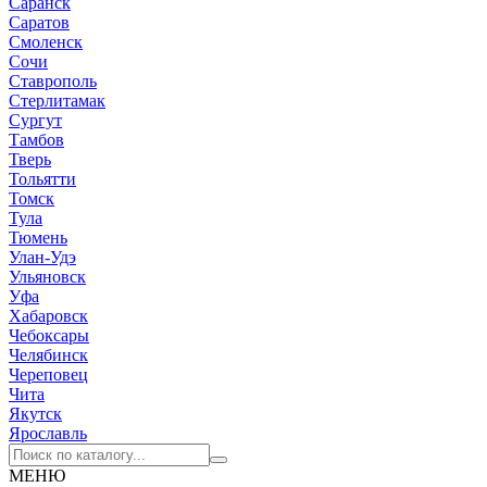
Саранск
Саратов
Смоленск
Сочи
Ставрополь
Стерлитамак
Сургут
Тамбов
Тверь
Тольятти
Томск
Тула
Тюмень
Улан-Удэ
Ульяновск
Уфа
Хабаровск
Чебоксары
Челябинск
Череповец
Чита
Якутск
Ярославль
МЕНЮ