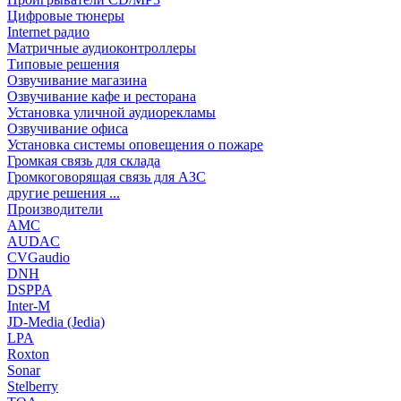
Цифровые тюнеры
Internet радио
Матричные аудиоконтроллеры
Типовые решения
Озвучивание магазина
Озвучивание кафе и ресторана
Установка уличной аудиорекламы
Озвучивание офиса
Установка системы оповещения о пожаре
Громкая связь для склада
Громкоговорящая связь для АЗС
другие решения ...
Производители
AMC
AUDAC
CVGaudio
DNH
DSPPA
Inter-M
JD-Media (Jedia)
LPA
Roxton
Sonar
Stelberry