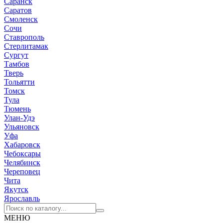
Саранск
Саратов
Смоленск
Сочи
Ставрополь
Стерлитамак
Сургут
Тамбов
Тверь
Тольятти
Томск
Тула
Тюмень
Улан-Удэ
Ульяновск
Уфа
Хабаровск
Чебоксары
Челябинск
Череповец
Чита
Якутск
Ярославль
МЕНЮ