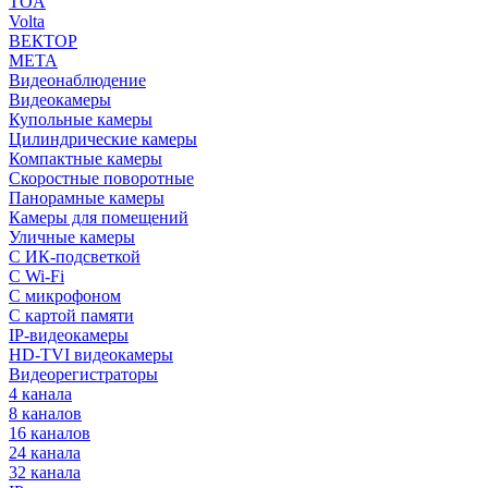
TOA
Volta
ВЕКТОР
МЕТА
Видеонаблюдение
Видеокамеры
Купольные камеры
Цилиндрические камеры
Компактные камеры
Скоростные поворотные
Панорамные камеры
Камеры для помещений
Уличные камеры
С ИК-подсветкой
С Wi-Fi
С микрофоном
С картой памяти
IP-видеокамеры
HD-TVI видеокамеры
Видеорегистраторы
4 канала
8 каналов
16 каналов
24 канала
32 канала