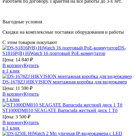
Работаем по договору. Гарантия на все работы до 3-х лет.
Выгодные условия
Скидки на комплексные поставки оборудования и работы
С этим товаром покупают
DS-
S1816P(B)
HiWatch
16 портовый PoE-коммутатор
Цена:
14 840
₽
В корзину
Купить
в 1 клик
DS-1678ZJ
HIKVISION
монтажная коробка для видеокамер
Цена:
11 590
₽
В корзину
Купить
в 1 клик
ST1000DM010
SEAGATE Barracuda
жесткий диск 1 Тб
Цена:
3 500
₽
В корзину
Купить
в 1 клик