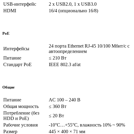
USB-интерфейс
2 х USB2.0, 1 х USB3.0
HDMI
16/4 (опционально 16/8)
PoE
24 порта Ethernet RJ-45 10/100 Мбит/с с
Интерфейсы
автоопределением
Питание
≤ 210 Вт
Стандарт PoE
IEEE 802.3 af/at
Общие
Питание
AC 100 – 240 В
Общая мощность
≤ 360 Вт
Потребление (без
≤ 20 Вт
HDD и PoE)
Рабочие условия
-10°C…+55°C, влажность 10% ~ 90%
Размер
445 × 400 × 71 мм