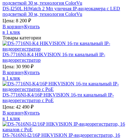
DS-I250L
HiWatch
2 Мп уличная IP-видеокамера с LED
подсветкой 30 м, технология ColorVu
Цена:
8 200
₽
В корзину
Купить
в 1 клик
Товары категории
DS-7716NI-K4
HIKVISION
16-ти канальный IP-
видеорегистратор
Цена:
30 990
₽
В корзину
Купить
в 1 клик
DS-7716NI-K4/16P
HIKVISION
16-ти канальный IP-
видеорегистратор с PoE
Цена:
42 490
₽
В корзину
Купить
в 1 клик
DS-7616NI-I2/16P
HIKVISION
IP-видеорегистратор, 16