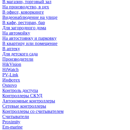
В магазин, торговый зал
На производство, в цех
В офисе, коворкинге
Видеонаблюдение на улице
В кафе, ресторан, бар
Для загородного дома
На автомойку
На автостоянку и парковку
В квартиру или помещение
В аптеку
Для детского сада
Производители
HikVision
HiWatch
PV-Link
Инфотех
Osnovo
Контроль доступа
Контроллеры СКУД
Автономные контроллеры
Сетевые контроллеры
Контроллеры со считывателем
Считыватели
Proximity
Em-marine