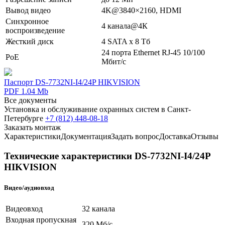
Вывод видео
4K@3840×2160, HDMI
Синхронное
4 канала@4К
воспроизведение
Жесткий диск
4 SATA х 8 Тб
24 порта Ethernet RJ-45 10/100
PoE
Мбит/с
Паспорт DS-7732NI-I4/24P HIKVISION
PDF 1.04 Mb
Все документы
Установка и обслуживание охранных систем в Санкт-
Петербурге
+7 (812) 448-08-18
Заказать монтаж
Характеристики
Документация
Задать вопрос
Доставка
Отзывы
Технические характеристики DS-7732NI-I4/24P
HIKVISION
Видео/аудиовход
Видеовход
32 канала
Входная пропускная
320 Мб/с