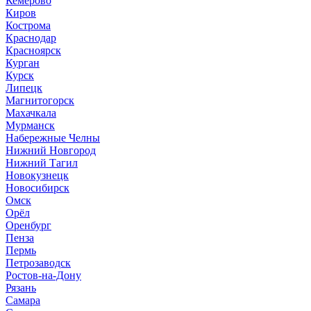
Кемерово
Киров
Кострома
Краснодар
Красноярск
Курган
Курск
Липецк
Магнитогорск
Махачкала
Мурманск
Набережные Челны
Нижний Новгород
Нижний Тагил
Новокузнецк
Новосибирск
Омск
Орёл
Оренбург
Пенза
Пермь
Петрозаводск
Ростов-на-Дону
Рязань
Самара