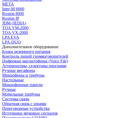
МЕТА
Inter-M 6000
Roxton 8000
Roxton IP
JDM (JEDIA)
TOA VM-2000
TOA VX-2000
LPA EVA
LPA-DUO
Дополнительное оборудование
Блоки резервного питания
Контроль линий громкоговорителей
Цифровые магнитофоны (Voice File)
Аттенюаторы, селекторы программ
Ручные мегафоны
Микрофоны и трибуны
Настольные
Микрофонные панели
Ручные
Мобильные трибуны
Системы связи
Обратная связь с зонами
Переговорные устройства
Источники звуковых сигналов
Проигрыватели CD/MP3