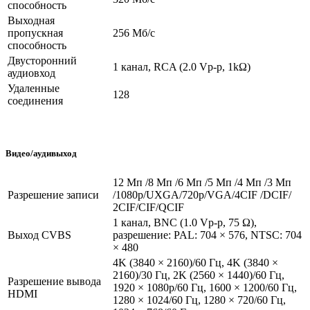
способность
Выходная
пропускная
256 Мб/с
способность
Двусторонний
1 канал, RCA (2.0 Vp-p, 1kΩ)
аудиовход
Удаленные
128
соединения
Видео/аудивыход
12 Мп /8 Мп /6 Мп /5 Мп /4 Мп /3 Мп
Разрешение записи
/1080p/UXGA/720p/VGA/4CIF /DCIF/
2CIF/CIF/QCIF
1 канал, BNC (1.0 Vp-p, 75 Ω),
Выход CVBS
разрешение: PAL: 704 × 576, NTSC: 704
× 480
4K (3840 × 2160)/60 Гц, 4K (3840 ×
2160)/30 Гц, 2K (2560 × 1440)/60 Гц,
Разрешение вывода
1920 × 1080p/60 Гц, 1600 × 1200/60 Гц,
HDMI
1280 × 1024/60 Гц, 1280 × 720/60 Гц,