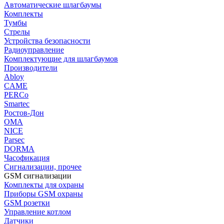
Автоматические шлагбаумы
Комплекты
Тумбы
Стрелы
Устройства безопасности
Радиоуправление
Комплектующие для шлагбаумов
Производители
Abloy
CAME
PERCo
Smartec
Ростов-Дон
ОМА
NICE
Parsec
DORMA
Часофикация
Сигнализации, прочее
GSM сигнализации
Комплекты для охраны
Приборы GSM охраны
GSM розетки
Управление котлом
Датчики