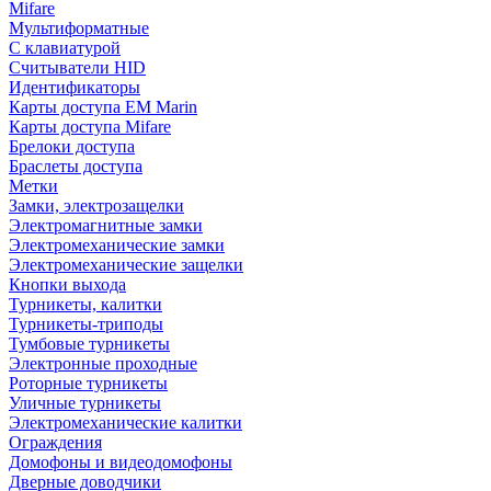
Mifare
Мультиформатные
С клавиатурой
Считыватели HID
Идентификаторы
Карты доступа EM Marin
Карты доступа Mifare
Брелоки доступа
Браслеты доступа
Метки
Замки, электрозащелки
Электромагнитные замки
Электромеханические замки
Электромеханические защелки
Кнопки выхода
Турникеты, калитки
Турникеты-триподы
Тумбовые турникеты
Электронные проходные
Роторные турникеты
Уличные турникеты
Электромеханические калитки
Ограждения
Домофоны и видеодомофоны
Дверные доводчики