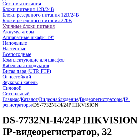
Системы питания
Блоки питания 12В/24В
Блоки резервного питания 12В/24В
Блоки резервного питания 220В
Уличные блоки питания
Аккумуляторы
Аппаратные шкафы 19"
Напольные
Настенные
Всепогодные
Комплектующие для шкафов
Кабельная продукция
Витая пара (UTP, FTP)
Огнестойкий
Звуковой кабель
Силовой
Сигнальный
Главная
/
Каталог
/
Видеонаблюдение
/
Видеорегистраторы
/
IP-
регистраторы
/
DS-7732NI-I4/24P HIKVISION
DS-7732NI-I4/24P HIKVISION
IP-видеорегистратор, 32