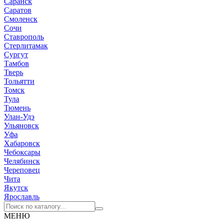
Саранск
Саратов
Смоленск
Сочи
Ставрополь
Стерлитамак
Сургут
Тамбов
Тверь
Тольятти
Томск
Тула
Тюмень
Улан-Удэ
Ульяновск
Уфа
Хабаровск
Чебоксары
Челябинск
Череповец
Чита
Якутск
Ярославль
МЕНЮ