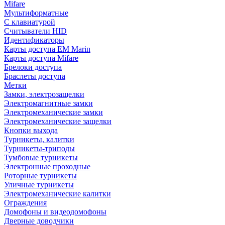
Mifare
Мультиформатные
С клавиатурой
Считыватели HID
Идентификаторы
Карты доступа EM Marin
Карты доступа Mifare
Брелоки доступа
Браслеты доступа
Метки
Замки, электрозащелки
Электромагнитные замки
Электромеханические замки
Электромеханические защелки
Кнопки выхода
Турникеты, калитки
Турникеты-триподы
Тумбовые турникеты
Электронные проходные
Роторные турникеты
Уличные турникеты
Электромеханические калитки
Ограждения
Домофоны и видеодомофоны
Дверные доводчики