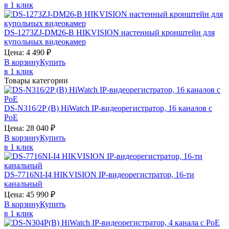
в 1 клик
DS-1273ZJ-DM26-B
HIKVISION
настенный кронштейн для
купольных видеокамер
Цена:
4 490
₽
В корзину
Купить
в 1 клик
Товары категории
DS-N316/2P (B)
HiWatch
IP-видеорегистратор, 16 каналов c
PoE
Цена:
28 040
₽
В корзину
Купить
в 1 клик
DS-7716NI-I4
HIKVISION
IP-видеорегистратор, 16-ти
канальный
Цена:
45 990
₽
В корзину
Купить
в 1 клик