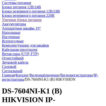
Системы питания
Блоки питания 12В/24В
Блоки резервного питания 12В/24В
Блоки резервного питания 220В
Уличные блоки питания
Аккумуляторы
Аппаратные шкафы 19"
Напольные
Настенные
Всепогодные
Комплектующие для шкафов
Кабельная продукция
Витая пара (UTP, FTP)
Огнестойкий
Звуковой кабель
Силовой
Сигнальный
Главная
/
Каталог
/
Видеонаблюдение
/
Видеорегистраторы
/
IP-
регистраторы
/
DS-7604NI-K1 (B) HIKVISION
DS-7604NI-K1 (B)
HIKVISION IP-