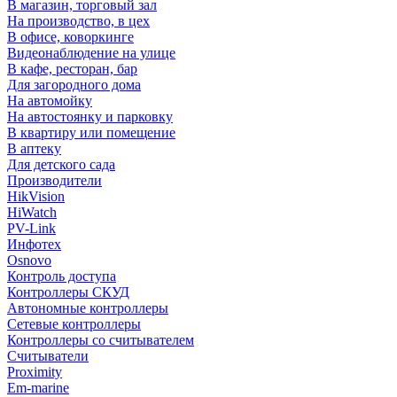
В магазин, торговый зал
На производство, в цех
В офисе, коворкинге
Видеонаблюдение на улице
В кафе, ресторан, бар
Для загородного дома
На автомойку
На автостоянку и парковку
В квартиру или помещение
В аптеку
Для детского сада
Производители
HikVision
HiWatch
PV-Link
Инфотех
Osnovo
Контроль доступа
Контроллеры СКУД
Автономные контроллеры
Сетевые контроллеры
Контроллеры со считывателем
Считыватели
Proximity
Em-marine