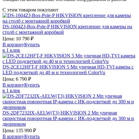
С этим товаром покупают
DS-1604ZJ-Box-Pole-P
HIKVISION
крепление для камеры на
столб с монтажной коробкой
Цена:
10 790
₽
В корзину
Купить
в 1 клик
DS-2CE12HFT-F
HIKVISION
5 Мп уличная HD-TVI камера с
LED подсветкой до 40 м и технологией ColorVu
Цена:
6 790
₽
В корзину
Купить
в 1 клик
DS-2DF7232IX-AELW(T3)
HIKVISION
2 Мп уличная
скоростная поворотная IP-камера с ИК-подсветкой до 300 м и
дворником
Цена:
135 990
₽
В корзину
Купить