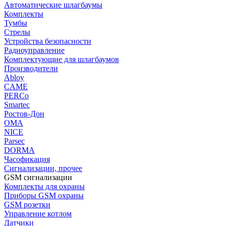
Автоматические шлагбаумы
Комплекты
Тумбы
Стрелы
Устройства безопасности
Радиоуправление
Комплектующие для шлагбаумов
Производители
Abloy
CAME
PERCo
Smartec
Ростов-Дон
ОМА
NICE
Parsec
DORMA
Часофикация
Сигнализации, прочее
GSM сигнализации
Комплекты для охраны
Приборы GSM охраны
GSM розетки
Управление котлом
Датчики