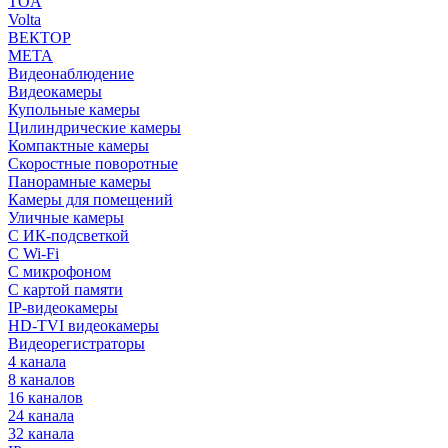
TOA
Volta
ВЕКТОР
МЕТА
Видеонаблюдение
Видеокамеры
Купольные камеры
Цилиндрические камеры
Компактные камеры
Скоростные поворотные
Панорамные камеры
Камеры для помещений
Уличные камеры
С ИК-подсветкой
С Wi-Fi
С микрофоном
С картой памяти
IP-видеокамеры
HD-TVI видеокамеры
Видеорегистраторы
4 канала
8 каналов
16 каналов
24 канала
32 канала