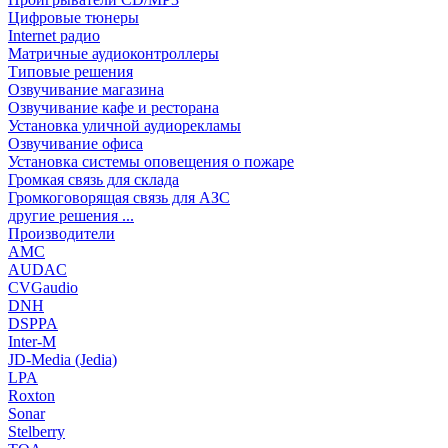
Цифровые тюнеры
Internet радио
Матричные аудиоконтроллеры
Типовые решения
Озвучивание магазина
Озвучивание кафе и ресторана
Установка уличной аудиорекламы
Озвучивание офиса
Установка системы оповещения о пожаре
Громкая связь для склада
Громкоговорящая связь для АЗС
другие решения ...
Производители
AMC
AUDAC
CVGaudio
DNH
DSPPA
Inter-M
JD-Media (Jedia)
LPA
Roxton
Sonar
Stelberry