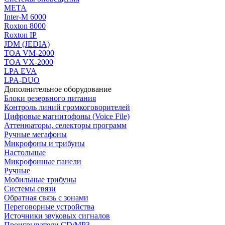
МЕТА
Inter-M 6000
Roxton 8000
Roxton IP
JDM (JEDIA)
TOA VM-2000
TOA VX-2000
LPA EVA
LPA-DUO
Дополнительное оборудование
Блоки резервного питания
Контроль линий громкоговорителей
Цифровые магнитофоны (Voice File)
Аттенюаторы, селекторы программ
Ручные мегафоны
Микрофоны и трибуны
Настольные
Микрофонные панели
Ручные
Мобильные трибуны
Системы связи
Обратная связь с зонами
Переговорные устройства
Источники звуковых сигналов
Проигрыватели CD/MP3