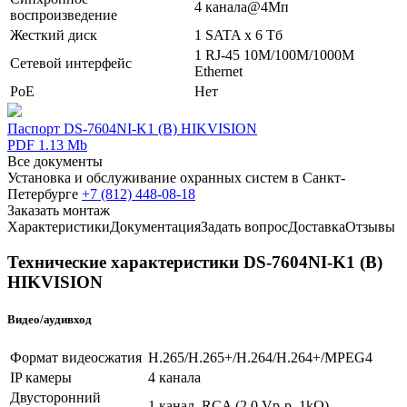
4 канала@4Мп
воспроизведение
Жесткий диск
1 SATA х 6 Тб
1 RJ-45 10M/100М/1000M
Сетевой интерфейс
Ethernet
PoE
Нет
Паспорт DS-7604NI-K1 (B) HIKVISION
PDF 1.13 Mb
Все документы
Установка и обслуживание охранных систем в Санкт-
Петербурге
+7 (812) 448-08-18
Заказать монтаж
Характеристики
Документация
Задать вопрос
Доставка
Отзывы
Технические характеристики DS-7604NI-K1 (B)
HIKVISION
Видео/аудивход
Формат видеосжатия
H.265/H.265+/H.264/H.264+/MPEG4
IP камеры
4 канала
Двусторонний
1 канал, RCA (2.0 Vp-p, 1kΩ)