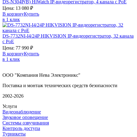
DS-N304P(B)
HiWatch
IP-видеорегистратор, 4 канала с PoE
Цена:
13 080
₽
В корзину
Купить
в 1 клик
DS-7732NI-I4/24P
HIKVISION
IP-видеорегистратор, 32 канала
с PoE
Цена:
77 990
₽
В корзину
Купить
в 1 клик
ООО "Компания Нева Электроникс"
Поставка и монтаж технических средств безопасности
2002-2026
Услуги
Видеонаблюдение
Звуковое оповещение
Системы озвучивания
Контроль доступа
Турникеты