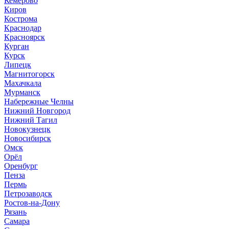
Кемерово
Киров
Кострома
Краснодар
Красноярск
Курган
Курск
Липецк
Магнитогорск
Махачкала
Мурманск
Набережные Челны
Нижний Новгород
Нижний Тагил
Новокузнецк
Новосибирск
Омск
Орёл
Оренбург
Пенза
Пермь
Петрозаводск
Ростов-на-Дону
Рязань
Самара