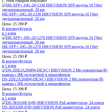
С этим товаром покупают
HK-SFP+-10G-20-1330
HIKVISION
SFP-модуль 10 Гбит
двунаправленный, 20 км
Цена:
25 290
₽
В корзину
Купить
в 1 клик
HK-SFP+-10G-20-1270
HIKVISION
SFP-модуль 10 Гбит
двунаправленный, 20 км
Цена:
25 290
₽
В корзину
Купить
в 1 клик
DS-2DE2A204IW-DE3(C)
HIKVISION
2 Мп поворотная IP-
камера с ИК-подсветкой и микрофоном
Цена:
15 390
₽
В корзину
Купить
в 1 клик
DS-3E0326P-E(B)
HIKVISION
PoE-коммутатор, 24 порта