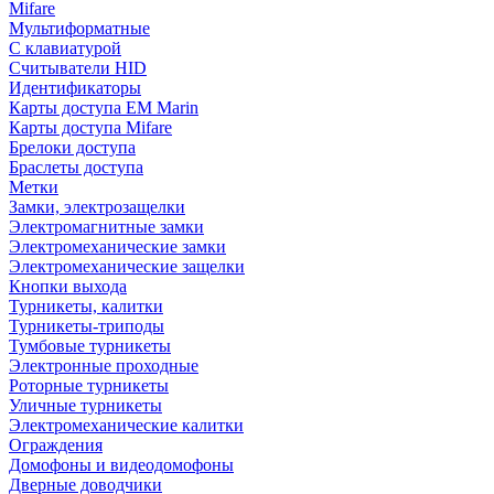
Mifare
Мультиформатные
С клавиатурой
Считыватели HID
Идентификаторы
Карты доступа EM Marin
Карты доступа Mifare
Брелоки доступа
Браслеты доступа
Метки
Замки, электрозащелки
Электромагнитные замки
Электромеханические замки
Электромеханические защелки
Кнопки выхода
Турникеты, калитки
Турникеты-триподы
Тумбовые турникеты
Электронные проходные
Роторные турникеты
Уличные турникеты
Электромеханические калитки
Ограждения
Домофоны и видеодомофоны
Дверные доводчики