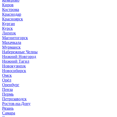
Кемерово
Киров
Кострома
Краснодар
Красноярск
Курган
Курск
Липецк
Магнитогорск
Махачкала
Мурманск
Набережные Челны
Нижний Новгород
Нижний Тагил
Новокузнецк
Новосибирск
Омск
Орёл
Оренбург
Пенза
Пермь
Петрозаводск
Ростов-на-Дону
Рязань
Самара