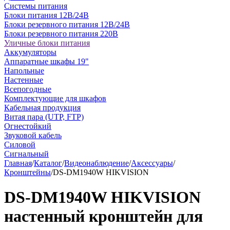
Системы питания
Блоки питания 12В/24В
Блоки резервного питания 12В/24В
Блоки резервного питания 220В
Уличные блоки питания
Аккумуляторы
Аппаратные шкафы 19"
Напольные
Настенные
Всепогодные
Комплектующие для шкафов
Кабельная продукция
Витая пара (UTP, FTP)
Огнестойкий
Звуковой кабель
Силовой
Сигнальный
Главная
/
Каталог
/
Видеонаблюдение
/
Аксессуары
/
Кронштейны
/
DS-DM1940W HIKVISION
DS-DM1940W HIKVISION
настенный кронштейн для