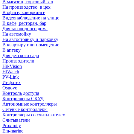
В магазин, торговый зал
На производство, в цех
В офисе, коворкинге
Видеонаблюдение на улице
В кафе, ресторан, бар
Для загородного дома
На автомойку
На автостоянку и парковку
В квартиру или помещение
В аптеку
Для детского сада
Производители
HikVision
HiWatch
PV-Link
Инфотех
Osnovo
Контроль доступа
Контроллеры СКУД
Автономные контроллеры
Сетевые контроллеры
Контроллеры со считывателем
Считыватели
Proximity
Em-marine