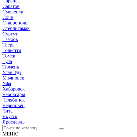
Саранск
Саратов
Смоленск
Сочи
Ставрополь
Стерлитамак
Сургут
Тамбов
Тверь
Тольятти
Томск
Тула
Тюмень
Улан-Удэ
Ульяновск
Уфа
Хабаровск
Чебоксары
Челябинск
Череповец
Чита
Якутск
Ярославль
МЕНЮ