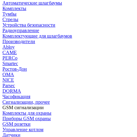
Автоматические шлагбаумы
Комплекты
Тумбы
Стрелы
Устройства безопасности
Радиоуправление
Комплектующие для шлагбаумов
Производители
Abloy
CAME
PERCo
Smartec
Ростов-Дон
ОМА
NICE
Parsec
DORMA
Часофикация
Сигнализации, прочее
GSM сигнализации
Комплекты для охраны
Приборы GSM охраны
GSM розетки
Управление котлом
Датчики