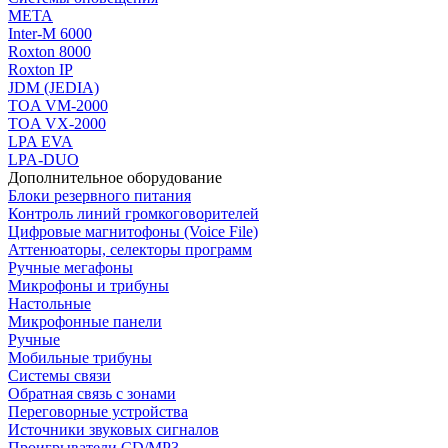
МЕТА
Inter-M 6000
Roxton 8000
Roxton IP
JDM (JEDIA)
TOA VM-2000
TOA VX-2000
LPA EVA
LPA-DUO
Дополнительное оборудование
Блоки резервного питания
Контроль линий громкоговорителей
Цифровые магнитофоны (Voice File)
Аттенюаторы, селекторы программ
Ручные мегафоны
Микрофоны и трибуны
Настольные
Микрофонные панели
Ручные
Мобильные трибуны
Системы связи
Обратная связь с зонами
Переговорные устройства
Источники звуковых сигналов
Проигрыватели CD/MP3