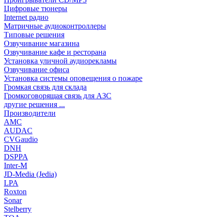
Цифровые тюнеры
Internet радио
Матричные аудиоконтроллеры
Типовые решения
Озвучивание магазина
Озвучивание кафе и ресторана
Установка уличной аудиорекламы
Озвучивание офиса
Установка системы оповещения о пожаре
Громкая связь для склада
Громкоговорящая связь для АЗС
другие решения ...
Производители
AMC
AUDAC
CVGaudio
DNH
DSPPA
Inter-M
JD-Media (Jedia)
LPA
Roxton
Sonar
Stelberry