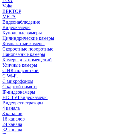
TOA
Volta
ВЕКТОР
МЕТА
Видеонаблюдение
Видеокамеры
Купольные камеры
Цилиндрические камеры
Компактные камеры
Скоростные поворотные
Панорамные камеры
Камеры для помещений
Уличные камеры
С ИК-подсветкой
С Wi-Fi
С микрофоном
С картой памяти
IP-видеокамеры
HD-TVI видеокамеры
Видеорегистраторы
4 канала
8 каналов
16 каналов
24 канала
32 канала