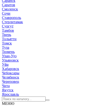
Саранск
Саратов
Смоленск
Сочи
Ставрополь
Стерлитамак
Сургут
Тамбов
Тверь
Тольятти
Томск
Тула
Тюмень
Улан-Удэ
Ульяновск
Уфа
Хабаровск
Чебоксары
Челябинск
Череповец
Чита
Якутск
Ярославль
МЕНЮ