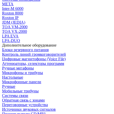
МЕТА
Inter-M 6000
Roxton 8000
Roxton IP
JDM (JEDIA)
TOA VM-2000
TOA VX-2000
LPA EVA
LPA-DUO
Дополнительное оборудование
Блоки резервного питания
Контроль линий громкоговорителей
Цифровые магнитофоны (Voice File)
Аттенюаторы, селекторы программ
Ручные мегафоны
Микрофоны и трибуны
Настольные
Микрофонные панели
Ручные
Мобильные трибуны
Системы связи
Обратная связь с зонами
Переговорные устройства
Источники звуковых сигналов
Проигрыватели CD/MP3