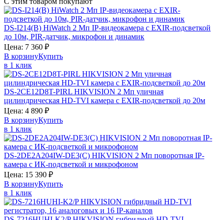
С этим товаром покупают
DS-I214(B)
HiWatch
2 Мп IP-видеокамера с EXIR-подсветкой
до 10м, PIR-датчик, микрофон и динамик
Цена:
7 360
₽
В корзину
Купить
в 1 клик
DS-2CE12D8T-PIRL
HIKVISION
2 Мп уличная
цилиндрическая HD-TVI камера с EXIR-подсветкой до 20м
Цена:
4 890
₽
В корзину
Купить
в 1 клик
DS-2DE2A204IW-DE3(C)
HIKVISION
2 Мп поворотная IP-
камера с ИК-подсветкой и микрофоном
Цена:
15 390
₽
В корзину
Купить
в 1 клик
DS-7216HUHI-K2/P
HIKVISION
гибридный HD-TVI