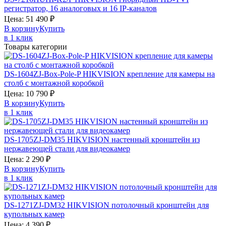
регистратор, 16 аналоговых и 16 IP-каналов
Цена:
51 490
₽
В корзину
Купить
в 1 клик
Товары категории
DS-1604ZJ-Box-Pole-P
HIKVISION
крепление для камеры на
столб с монтажной коробкой
Цена:
10 790
₽
В корзину
Купить
в 1 клик
DS-1705ZJ-DM35
HIKVISION
настенный кронштейн из
нержавеющей стали для видеокамер
Цена:
2 290
₽
В корзину
Купить
в 1 клик
DS-1271ZJ-DM32
HIKVISION
потолочный кронштейн для
купольных камер
Цена:
4 390
₽