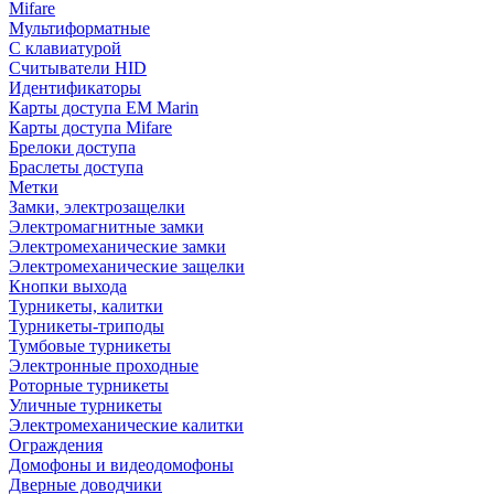
Mifare
Мультиформатные
С клавиатурой
Считыватели HID
Идентификаторы
Карты доступа EM Marin
Карты доступа Mifare
Брелоки доступа
Браслеты доступа
Метки
Замки, электрозащелки
Электромагнитные замки
Электромеханические замки
Электромеханические защелки
Кнопки выхода
Турникеты, калитки
Турникеты-триподы
Тумбовые турникеты
Электронные проходные
Роторные турникеты
Уличные турникеты
Электромеханические калитки
Ограждения
Домофоны и видеодомофоны
Дверные доводчики