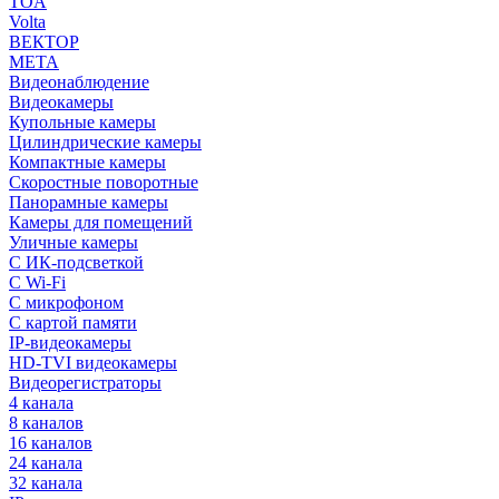
TOA
Volta
ВЕКТОР
МЕТА
Видеонаблюдение
Видеокамеры
Купольные камеры
Цилиндрические камеры
Компактные камеры
Скоростные поворотные
Панорамные камеры
Камеры для помещений
Уличные камеры
С ИК-подсветкой
С Wi-Fi
С микрофоном
С картой памяти
IP-видеокамеры
HD-TVI видеокамеры
Видеорегистраторы
4 канала
8 каналов
16 каналов
24 канала
32 канала