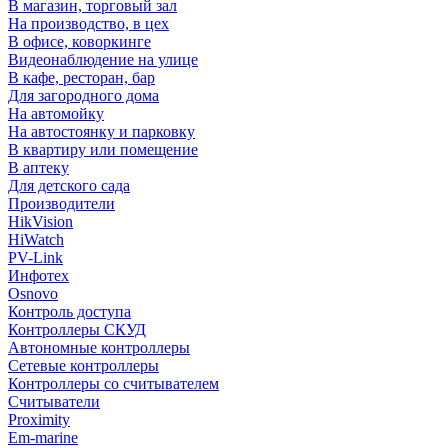
В магазин, торговый зал
На производство, в цех
В офисе, коворкинге
Видеонаблюдение на улице
В кафе, ресторан, бар
Для загородного дома
На автомойку
На автостоянку и парковку
В квартиру или помещение
В аптеку
Для детского сада
Производители
HikVision
HiWatch
PV-Link
Инфотех
Osnovo
Контроль доступа
Контроллеры СКУД
Автономные контроллеры
Сетевые контроллеры
Контроллеры со считывателем
Считыватели
Proximity
Em-marine