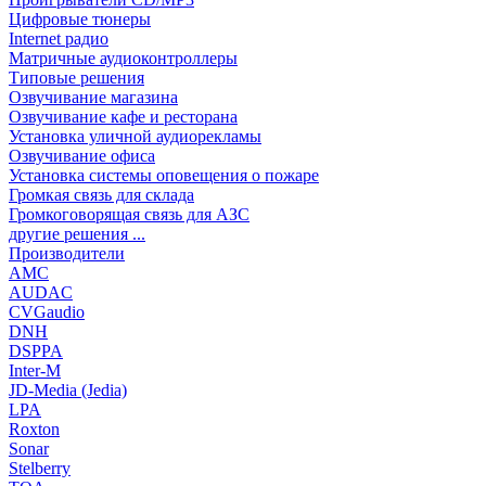
Цифровые тюнеры
Internet радио
Матричные аудиоконтроллеры
Типовые решения
Озвучивание магазина
Озвучивание кафе и ресторана
Установка уличной аудиорекламы
Озвучивание офиса
Установка системы оповещения о пожаре
Громкая связь для склада
Громкоговорящая связь для АЗС
другие решения ...
Производители
AMC
AUDAC
CVGaudio
DNH
DSPPA
Inter-M
JD-Media (Jedia)
LPA
Roxton
Sonar
Stelberry