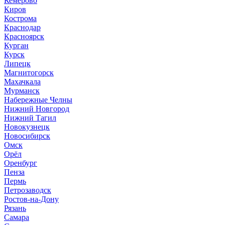
Кемерово
Киров
Кострома
Краснодар
Красноярск
Курган
Курск
Липецк
Магнитогорск
Махачкала
Мурманск
Набережные Челны
Нижний Новгород
Нижний Тагил
Новокузнецк
Новосибирск
Омск
Орёл
Оренбург
Пенза
Пермь
Петрозаводск
Ростов-на-Дону
Рязань
Самара