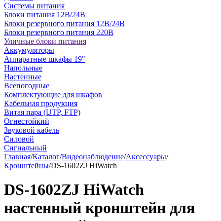
Системы питания
Блоки питания 12В/24В
Блоки резервного питания 12В/24В
Блоки резервного питания 220В
Уличные блоки питания
Аккумуляторы
Аппаратные шкафы 19"
Напольные
Настенные
Всепогодные
Комплектующие для шкафов
Кабельная продукция
Витая пара (UTP, FTP)
Огнестойкий
Звуковой кабель
Силовой
Сигнальный
Главная
/
Каталог
/
Видеонаблюдение
/
Аксессуары
/
Кронштейны
/
DS-1602ZJ HiWatch
DS-1602ZJ HiWatch
настенный кронштейн для