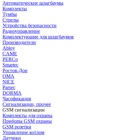
Автоматические шлагбаумы
Комплекты
Тумбы
Стрелы
Устройства безопасности
Радиоуправление
Комплектующие для шлагбаумов
Производители
Abloy
CAME
PERCo
Smartec
Ростов-Дон
ОМА
NICE
Parsec
DORMA
Часофикация
Сигнализации, прочее
GSM сигнализации
Комплекты для охраны
Приборы GSM охраны
GSM розетки
Управление котлом
Датчики