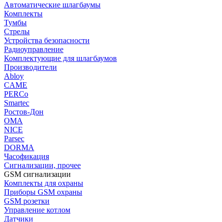
Автоматические шлагбаумы
Комплекты
Тумбы
Стрелы
Устройства безопасности
Радиоуправление
Комплектующие для шлагбаумов
Производители
Abloy
CAME
PERCo
Smartec
Ростов-Дон
ОМА
NICE
Parsec
DORMA
Часофикация
Сигнализации, прочее
GSM сигнализации
Комплекты для охраны
Приборы GSM охраны
GSM розетки
Управление котлом
Датчики