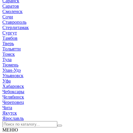
Саранск
Саратов
Смоленск
Сочи
Ставрополь
Стерлитамак
Сургут
Тамбов
Тверь
Тольятти
Томск
Тула
Тюмень
Улан-Удэ
Ульяновск
Уфа
Хабаровск
Чебоксары
Челябинск
Череповец
Чита
Якутск
Ярославль
МЕНЮ