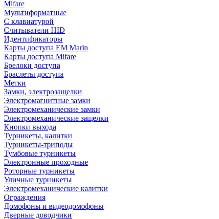
Mifare
Мультиформатные
С клавиатурой
Считыватели HID
Идентификаторы
Карты доступа EM Marin
Карты доступа Mifare
Брелоки доступа
Браслеты доступа
Метки
Замки, электрозащелки
Электромагнитные замки
Электромеханические замки
Электромеханические защелки
Кнопки выхода
Турникеты, калитки
Турникеты-триподы
Тумбовые турникеты
Электронные проходные
Роторные турникеты
Уличные турникеты
Электромеханические калитки
Ограждения
Домофоны и видеодомофоны
Дверные доводчики