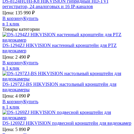
DS-8124HUHI-K8
HIKVISION
гибридный HD-TVI
регистратор, 24 аналоговых и 16 IP-каналов
Цена:
135 990
₽
В корзину
Купить
в 1 клик
Товары категории
DS-1294ZJ
HIKVISION
настенный кронштейн для PTZ
видеокамер
Цена:
2 490
₽
В корзину
Купить
в 1 клик
DS-1297ZJ-BS
HIKVISION
настольный кронштейн для
видеокамеры
Цена:
4 090
₽
В корзину
Купить
в 1 клик
DS-1269ZJ
HIKVISION
подвесной кронштейн для видеокамер
Цена:
5 890
₽