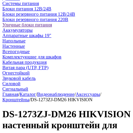
Системы питания
Блоки питания 12В/24В
Блоки резервного питания 12В/24В
Блоки резервного питания 220В
Уличные блоки питания
Аккумуляторы
Аппаратные шкафы 19"
Напольные
Настенные
Всепогодные
Комплектующие для шкафов
Кабельная продукция
Витая пара (UTP, FTP)
Огнестойкий
Звуковой кабель
Силовой
Сигнальный
Главная
/
Каталог
/
Видеонаблюдение
/
Аксессуары
/
Кронштейны
/
DS-1273ZJ-DM26 HIKVISION
DS-1273ZJ-DM26 HIKVISION
настенный кронштейн для