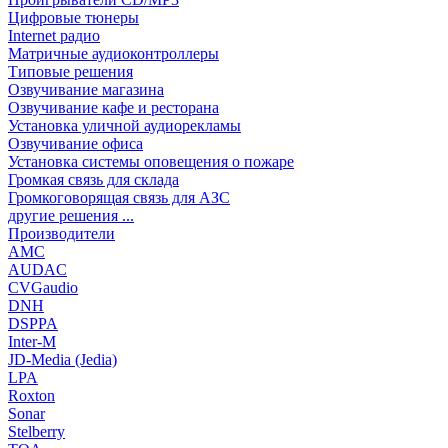
Цифровые тюнеры
Internet радио
Матричные аудиоконтроллеры
Типовые решения
Озвучивание магазина
Озвучивание кафе и ресторана
Установка уличной аудиорекламы
Озвучивание офиса
Установка системы оповещения о пожаре
Громкая связь для склада
Громкоговорящая связь для АЗС
другие решения ...
Производители
AMC
AUDAC
CVGaudio
DNH
DSPPA
Inter-M
JD-Media (Jedia)
LPA
Roxton
Sonar
Stelberry