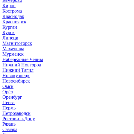
Кемерово
Киров
Кострома
Краснодар
Красноярск
Курган
Курск
Липецк
Магнитогорск
Махачкала
Мурманск
Набережные Челны
Нижний Новгород
Нижний Тагил
Новокузнецк
Новосибирск
Омск
Орёл
Оренбург
Пенза
Пермь
Петрозаводск
Ростов-на-Дону
Рязань
Самара