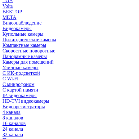
TOA
Volta
ВЕКТОР
МЕТА
Видеонаблюдение
Видеокамеры
Купольные камеры
Цилиндрические камеры
Компактные камеры
Скоростные поворотные
Панорамные камеры
Камеры для помещений
Уличные камеры
С ИК-подсветкой
С Wi-Fi
С микрофоном
С картой памяти
IP-видеокамеры
HD-TVI видеокамеры
Видеорегистраторы
4 канала
8 каналов
16 каналов
24 канала
32 канала