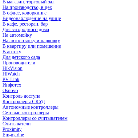
В магазин, торговый зал
На производство, в цех
В офисе, коворкинге
Видеонаблюдение на улице
В кафе, ресторан, бар
Для загородного дома
На автомойку
На автостоянку и парковку
В квартиру или помещение
В аптеку
Для детского сада
Производители
HikVision
HiWatch
PV-Link
Инфотех
Osnovo
Контроль доступа
Контроллеры СКУД
Автономные контроллеры
Сетевые контроллеры
Контроллеры со считывателем
Считыватели
Proximity
Em-marine