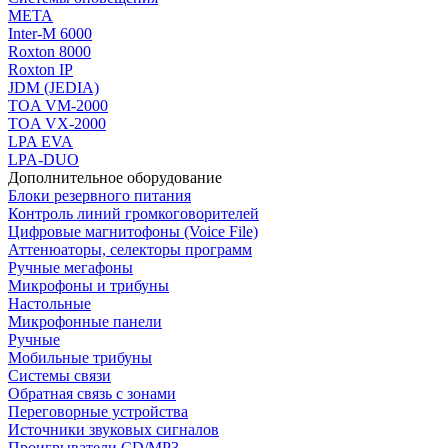
МЕТА
Inter-M 6000
Roxton 8000
Roxton IP
JDM (JEDIA)
TOA VM-2000
TOA VX-2000
LPA EVA
LPA-DUO
Дополнительное оборудование
Блоки резервного питания
Контроль линий громкоговорителей
Цифровые магнитофоны (Voice File)
Аттенюаторы, селекторы программ
Ручные мегафоны
Микрофоны и трибуны
Настольные
Микрофонные панели
Ручные
Мобильные трибуны
Системы связи
Обратная связь с зонами
Переговорные устройства
Источники звуковых сигналов
Проигрыватели CD/MP3