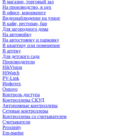
В магазин, торговый зал
На производство, в цех
В офисе, коворкинге
Видеонаблюдение на улице
В кафе, ресторан, бар
Для загородного дома
На автомойку
На автостоянку и парковку
В квартиру или помещение
В аптеку
Для детского сада
Производители
HikVision
HiWatch
PV-Link
Инфотех
Osnovo
Контроль доступа
Контроллеры СКУД
Автономные контроллеры
Сетевые контроллеры
Контроллеры со считывателем
Считыватели
Proximity
Em-marine