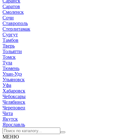
Саранск
Саратов
Смоленск
Сочи
Ставрополь
Стерлитамак
Сургут
Тамбов
Тверь
Тольятти
Томск
Тула
Тюмень
Улан-Удэ
Ульяновск
Уфа
Хабаровск
Чебоксары
Челябинск
Череповец
Чита
Якутск
Ярославль
МЕНЮ