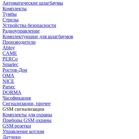
Автоматические шлагбаумы
Комплекты
Тумбы
Стрелы
Устройства безопасности
Радиоуправление
Комплектующие для шлагбаумов
Производители
Abloy
CAME
PERCo
Smartec
Ростов-Дон
ОМА
NICE
Parsec
DORMA
Часофикация
Сигнализации, прочее
GSM сигнализации
Комплекты для охраны
Приборы GSM охраны
GSM розетки
Управление котлом
Датчики