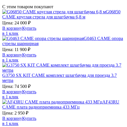
С этим товаром покупают
G06850
CAME
круглая стрела для шлагбаума 6,8 м
Цена:
24 000
₽
В корзину
Купить
в 1 клик
G0463
CAME
опора
стрелы шарнирная
Цена:
11 900
₽
В корзину
Купить
в 1 клик
G3750 SX KIT
CAME
комплект шлагбаума для проезда 3.7
метра
Цена:
74 500
₽
В корзину
Купить
в 1 клик
AF43RU
CAME
плата радиоприемника 433 МГц
Цена:
2 950
₽
В корзину
Купить
в 1 клик