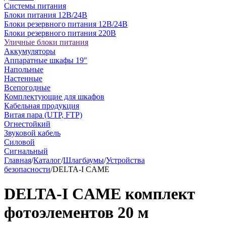
Системы питания
Блоки питания 12В/24В
Блоки резервного питания 12В/24В
Блоки резервного питания 220В
Уличные блоки питания
Аккумуляторы
Аппаратные шкафы 19"
Напольные
Настенные
Всепогодные
Комплектующие для шкафов
Кабельная продукция
Витая пара (UTP, FTP)
Огнестойкий
Звуковой кабель
Силовой
Сигнальный
Главная
/
Каталог
/
Шлагбаумы
/
Устройства
безопасности
/
DELTA-I CAME
DELTA-I CAME комплект
фотоэлементов 20 м