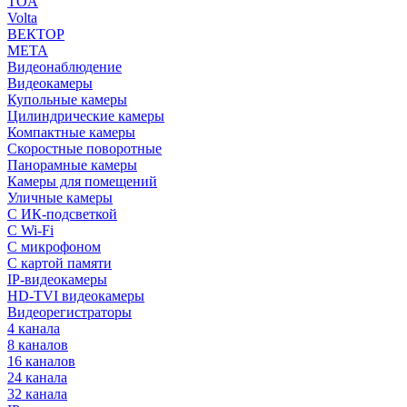
TOA
Volta
ВЕКТОР
МЕТА
Видеонаблюдение
Видеокамеры
Купольные камеры
Цилиндрические камеры
Компактные камеры
Скоростные поворотные
Панорамные камеры
Камеры для помещений
Уличные камеры
С ИК-подсветкой
С Wi-Fi
С микрофоном
С картой памяти
IP-видеокамеры
HD-TVI видеокамеры
Видеорегистраторы
4 канала
8 каналов
16 каналов
24 канала
32 канала