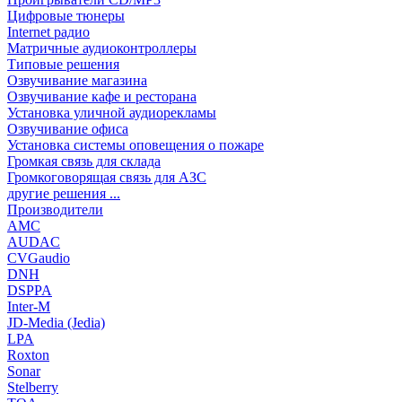
Цифровые тюнеры
Internet радио
Матричные аудиоконтроллеры
Типовые решения
Озвучивание магазина
Озвучивание кафе и ресторана
Установка уличной аудиорекламы
Озвучивание офиса
Установка системы оповещения о пожаре
Громкая связь для склада
Громкоговорящая связь для АЗС
другие решения ...
Производители
AMC
AUDAC
CVGaudio
DNH
DSPPA
Inter-M
JD-Media (Jedia)
LPA
Roxton
Sonar
Stelberry