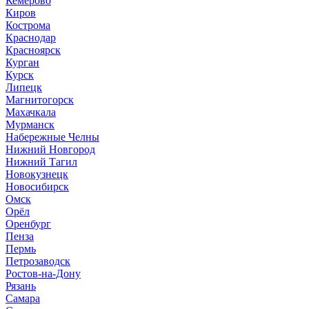
Кемерово
Киров
Кострома
Краснодар
Красноярск
Курган
Курск
Липецк
Магнитогорск
Махачкала
Мурманск
Набережные Челны
Нижний Новгород
Нижний Тагил
Новокузнецк
Новосибирск
Омск
Орёл
Оренбург
Пенза
Пермь
Петрозаводск
Ростов-на-Дону
Рязань
Самара