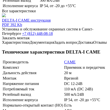
Релейный выход
500 мА/24В
Исполнение корпуса
IP 54, от -20 до +55°С
Все характеристики
DELTA-I CAME инструкция
PDF 392 Kb
Установка и обслуживание охранных систем в Санкт-
Петербурге
+7 (812) 448-08-18
Заказать монтаж
Характеристики
Документация
Задать вопрос
Доставка
Отзывы
Технические характеристики DELTA-I CAME
Производитель
CAME
Комплект
Приемник и передатчик
Дальность действия
20 м
Монтаж
Врезной
Напряжение питания
DC 12-24В
Потребляемый ток
110 мА (DC 24В)
Релейный выход
500 мА/24В
Исполнение корпуса
IP 54, от -20 до +55°С
Нормально-открытый контакт (НО)
Есть