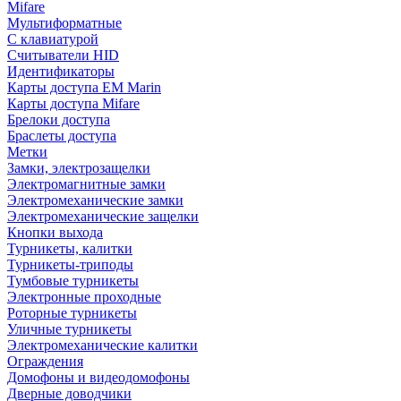
Mifare
Мультиформатные
С клавиатурой
Считыватели HID
Идентификаторы
Карты доступа EM Marin
Карты доступа Mifare
Брелоки доступа
Браслеты доступа
Метки
Замки, электрозащелки
Электромагнитные замки
Электромеханические замки
Электромеханические защелки
Кнопки выхода
Турникеты, калитки
Турникеты-триподы
Тумбовые турникеты
Электронные проходные
Роторные турникеты
Уличные турникеты
Электромеханические калитки
Ограждения
Домофоны и видеодомофоны
Дверные доводчики