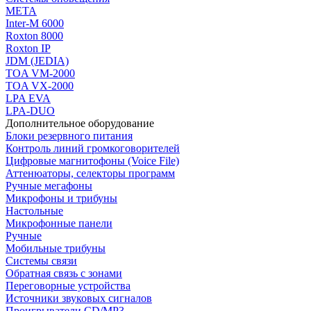
МЕТА
Inter-M 6000
Roxton 8000
Roxton IP
JDM (JEDIA)
TOA VM-2000
TOA VX-2000
LPA EVA
LPA-DUO
Дополнительное оборудование
Блоки резервного питания
Контроль линий громкоговорителей
Цифровые магнитофоны (Voice File)
Аттенюаторы, селекторы программ
Ручные мегафоны
Микрофоны и трибуны
Настольные
Микрофонные панели
Ручные
Мобильные трибуны
Системы связи
Обратная связь с зонами
Переговорные устройства
Источники звуковых сигналов
Проигрыватели CD/MP3