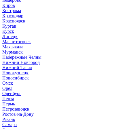
Кемерово
Киров
Кострома
Краснодар
Красноярск
Курган
Курск
Липецк
Магнитогорск
Махачкала
Мурманск
Набережные Челны
Нижний Новгород
Нижний Тагил
Новокузнецк
Новосибирск
Омск
Орёл
Оренбург
Пенза
Пермь
Петрозаводск
Ростов-на-Дону
Рязань
Самара