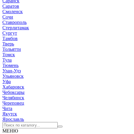
Саранск
Саратов
Смоленск
Сочи
Ставрополь
Стерлитамак
Сургут
Тамбов
Тверь
Тольятти
Томск
Тула
Тюмень
Улан-Удэ
Ульяновск
Уфа
Хабаровск
Чебоксары
Челябинск
Череповец
Чита
Якутск
Ярославль
МЕНЮ