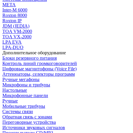
МЕТА
Inter-M 6000
Roxton 8000
Roxton IP
JDM (JEDIA)
TOA VM-2000
TOA VX-2000
LPA EVA
LPA-DUO
Дополнительное оборудование
Блоки резервного питания
Контроль линий громкоговорителей
Цифровые магнитофоны (Voice File)
Аттенюаторы, селекторы программ
Ручные мегафоны
Микрофоны и трибуны
Настольные
Микрофонные панели
Ручные
Мобильные трибуны
Системы связи
Обратная связь с зонами
Переговорные устройства
Источники звуковых сигналов
Проигрыватели CD/MP3