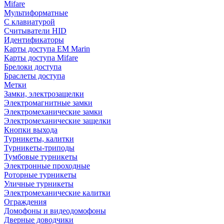
Mifare
Мультиформатные
С клавиатурой
Считыватели HID
Идентификаторы
Карты доступа EM Marin
Карты доступа Mifare
Брелоки доступа
Браслеты доступа
Метки
Замки, электрозащелки
Электромагнитные замки
Электромеханические замки
Электромеханические защелки
Кнопки выхода
Турникеты, калитки
Турникеты-триподы
Тумбовые турникеты
Электронные проходные
Роторные турникеты
Уличные турникеты
Электромеханические калитки
Ограждения
Домофоны и видеодомофоны
Дверные доводчики