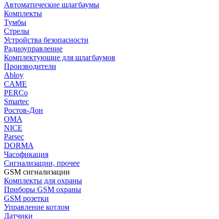
Автоматические шлагбаумы
Комплекты
Тумбы
Стрелы
Устройства безопасности
Радиоуправление
Комплектующие для шлагбаумов
Производители
Abloy
CAME
PERCo
Smartec
Ростов-Дон
ОМА
NICE
Parsec
DORMA
Часофикация
Сигнализации, прочее
GSM сигнализации
Комплекты для охраны
Приборы GSM охраны
GSM розетки
Управление котлом
Датчики