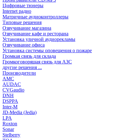
Цифровые тюнеры
Internet радио
Матричные аудиоконтроллеры
Типовые решения
Озвучивание магазина
Озвучивание кафе и ресторана
Установка уличной аудиорекламы
Озвучивание офиса
Установка системы оповещения о пожаре
Громкая связь для склада
Громкоговорящая связь для АЗС
другие решения ...
Производители
AMC
AUDAC
CVGaudio
DNH
DSPPA
Inter-M
JD-Media (Jedia)
LPA
Roxton
Sonar
Stelberry