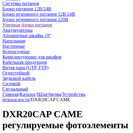
Системы питания
Блоки питания 12В/24В
Блоки резервного питания 12В/24В
Блоки резервного питания 220В
Уличные блоки питания
Аккумуляторы
Аппаратные шкафы 19"
Напольные
Настенные
Всепогодные
Комплектующие для шкафов
Кабельная продукция
Витая пара (UTP, FTP)
Огнестойкий
Звуковой кабель
Силовой
Сигнальный
Главная
/
Каталог
/
Шлагбаумы
/
Устройства
безопасности
/
DXR20CAP CAME
DXR20CAP CAME
регулируемые фотоэлементы