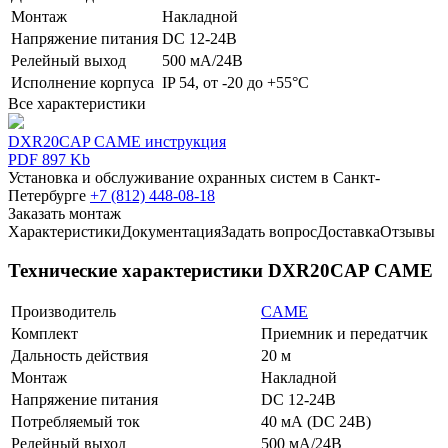
Монтаж
Накладной
Напряжение питания
DC 12-24В
Релейный выход
500 мА/24В
Исполнение корпуса
IP 54, от -20 до +55°С
Все характеристики
DXR20CAP CAME инструкция
PDF 897 Kb
Установка и обслуживание охранных систем в Санкт-
Петербурге
+7 (812) 448-08-18
Заказать монтаж
Характеристики
Документация
Задать вопрос
Доставка
Отзывы
Технические характеристики DXR20CAP CAME
Производитель
CAME
Комплект
Приемник и передатчик
Дальность действия
20 м
Монтаж
Накладной
Напряжение питания
DC 12-24В
Потребляемый ток
40 мА (DC 24В)
Релейный выход
500 мА/24В