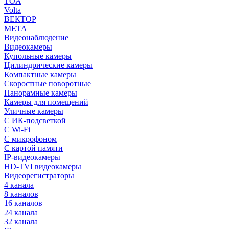
TOA
Volta
ВЕКТОР
МЕТА
Видеонаблюдение
Видеокамеры
Купольные камеры
Цилиндрические камеры
Компактные камеры
Скоростные поворотные
Панорамные камеры
Камеры для помещений
Уличные камеры
С ИК-подсветкой
С Wi-Fi
С микрофоном
С картой памяти
IP-видеокамеры
HD-TVI видеокамеры
Видеорегистраторы
4 канала
8 каналов
16 каналов
24 канала
32 канала