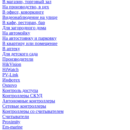
В магазин, торговый зал
На производство, в цех
В офисе, коворкинге
Видеонаблюдение на улице
В кафе, ресторан, бар
Для загородного дома
На автомойку
На автостоянку и парковку
В квартиру или помещение
В аптеку
Для детского сада
Производители
HikVision
HiWatch
PV-Link
Инфотех
Osnovo
Контроль доступа
Контроллеры СКУД
Автономные контроллеры
Сетевые контроллеры
Контроллеры со считывателем
Считыватели
Proximity
Em-marine