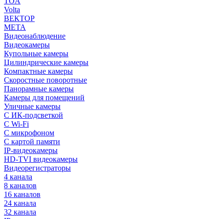
TOA
Volta
ВЕКТОР
МЕТА
Видеонаблюдение
Видеокамеры
Купольные камеры
Цилиндрические камеры
Компактные камеры
Скоростные поворотные
Панорамные камеры
Камеры для помещений
Уличные камеры
С ИК-подсветкой
С Wi-Fi
С микрофоном
С картой памяти
IP-видеокамеры
HD-TVI видеокамеры
Видеорегистраторы
4 канала
8 каналов
16 каналов
24 канала
32 канала