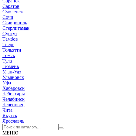
Саранск
Саратов
Смоленск
Сочи
Ставрополь
Стерлитамак
Сургут
Тамбов
Тверь
Тольятти
Томск
Тула
Тюмень
Улан-Удэ
Ульяновск
Уфа
Хабаровск
Чебоксары
Челябинск
Череповец
Чита
Якутск
Ярославль
МЕНЮ