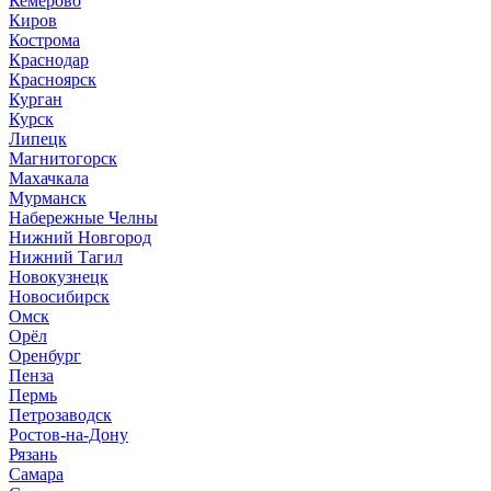
Кемерово
Киров
Кострома
Краснодар
Красноярск
Курган
Курск
Липецк
Магнитогорск
Махачкала
Мурманск
Набережные Челны
Нижний Новгород
Нижний Тагил
Новокузнецк
Новосибирск
Омск
Орёл
Оренбург
Пенза
Пермь
Петрозаводск
Ростов-на-Дону
Рязань
Самара