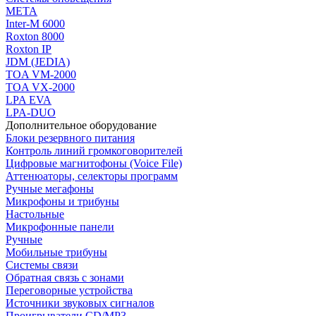
МЕТА
Inter-M 6000
Roxton 8000
Roxton IP
JDM (JEDIA)
TOA VM-2000
TOA VX-2000
LPA EVA
LPA-DUO
Дополнительное оборудование
Блоки резервного питания
Контроль линий громкоговорителей
Цифровые магнитофоны (Voice File)
Аттенюаторы, селекторы программ
Ручные мегафоны
Микрофоны и трибуны
Настольные
Микрофонные панели
Ручные
Мобильные трибуны
Системы связи
Обратная связь с зонами
Переговорные устройства
Источники звуковых сигналов
Проигрыватели CD/MP3