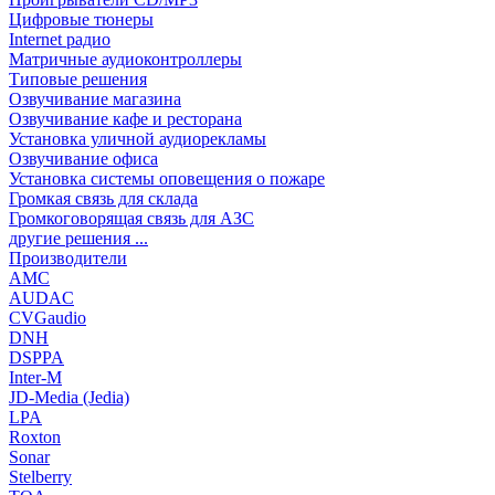
Цифровые тюнеры
Internet радио
Матричные аудиоконтроллеры
Типовые решения
Озвучивание магазина
Озвучивание кафе и ресторана
Установка уличной аудиорекламы
Озвучивание офиса
Установка системы оповещения о пожаре
Громкая связь для склада
Громкоговорящая связь для АЗС
другие решения ...
Производители
AMC
AUDAC
CVGaudio
DNH
DSPPA
Inter-M
JD-Media (Jedia)
LPA
Roxton
Sonar
Stelberry