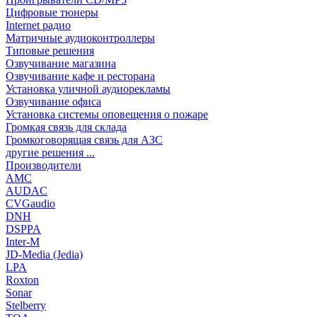
Цифровые тюнеры
Internet радио
Матричные аудиоконтроллеры
Типовые решения
Озвучивание магазина
Озвучивание кафе и ресторана
Установка уличной аудиорекламы
Озвучивание офиса
Установка системы оповещения о пожаре
Громкая связь для склада
Громкоговорящая связь для АЗС
другие решения ...
Производители
AMC
AUDAC
CVGaudio
DNH
DSPPA
Inter-M
JD-Media (Jedia)
LPA
Roxton
Sonar
Stelberry