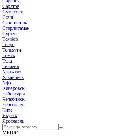
Саранск
Саратов
Смоленск
Сочи
Ставрополь
Стерлитамак
Сургут
Тамбов
Тверь
Тольятти
Томск
Тула
Тюмень
Улан-Удэ
Ульяновск
Уфа
Хабаровск
Чебоксары
Челябинск
Череповец
Чита
Якутск
Ярославль
МЕНЮ