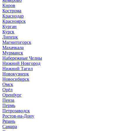
Кемерово
Киров
Кострома
Краснодар
Красноярск
Курган
Курск
Липецк
Магнитогорск
Махачкала
Мурманск
Набережные Челны
Нижний Новгород
Нижний Тагил
Новокузнецк
Новосибирск
Омск
Орёл
Оренбург
Пенза
Пермь
Петрозаводск
Ростов-на-Дону
Рязань
Самара