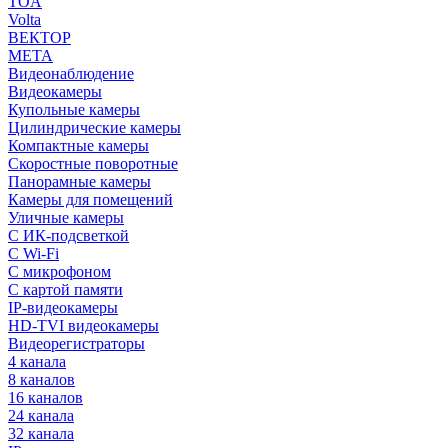
TOA
Volta
ВЕКТОР
МЕТА
Видеонаблюдение
Видеокамеры
Купольные камеры
Цилиндрические камеры
Компактные камеры
Скоростные поворотные
Панорамные камеры
Камеры для помещений
Уличные камеры
С ИК-подсветкой
С Wi-Fi
С микрофоном
С картой памяти
IP-видеокамеры
HD-TVI видеокамеры
Видеорегистраторы
4 канала
8 каналов
16 каналов
24 канала
32 канала