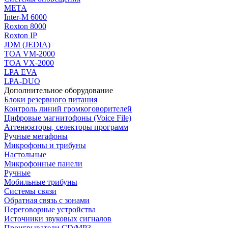
МЕТА
Inter-M 6000
Roxton 8000
Roxton IP
JDM (JEDIA)
TOA VM-2000
TOA VX-2000
LPA EVA
LPA-DUO
Дополнительное оборудование
Блоки резервного питания
Контроль линий громкоговорителей
Цифровые магнитофоны (Voice File)
Аттенюаторы, селекторы программ
Ручные мегафоны
Микрофоны и трибуны
Настольные
Микрофонные панели
Ручные
Мобильные трибуны
Системы связи
Обратная связь с зонами
Переговорные устройства
Источники звуковых сигналов
Проигрыватели CD/MP3