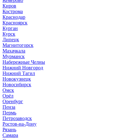
Кемерово
Киров
Кострома
Краснодар
Красноярск
Курган
Курск
Липецк
Магнитогорск
Махачкала
Мурманск
Набережные Челны
Нижний Новгород
Нижний Тагил
Новокузнецк
Новосибирск
Омск
Орёл
Оренбург
Пенза
Пермь
Петрозаводск
Ростов-на-Дону
Рязань
Самара