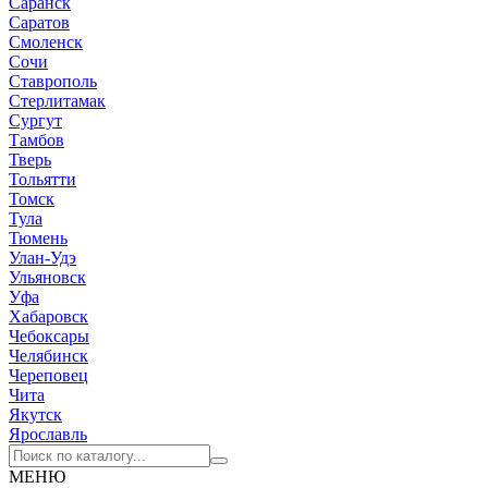
Саранск
Саратов
Смоленск
Сочи
Ставрополь
Стерлитамак
Сургут
Тамбов
Тверь
Тольятти
Томск
Тула
Тюмень
Улан-Удэ
Ульяновск
Уфа
Хабаровск
Чебоксары
Челябинск
Череповец
Чита
Якутск
Ярославль
МЕНЮ