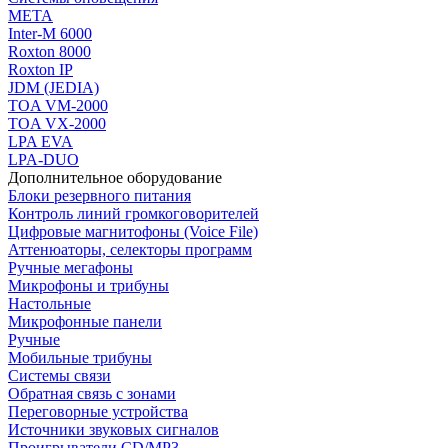
МЕТА
Inter-M 6000
Roxton 8000
Roxton IP
JDM (JEDIA)
TOA VM-2000
TOA VX-2000
LPA EVA
LPA-DUO
Дополнительное оборудование
Блоки резервного питания
Контроль линий громкоговорителей
Цифровые магнитофоны (Voice File)
Аттенюаторы, селекторы программ
Ручные мегафоны
Микрофоны и трибуны
Настольные
Микрофонные панели
Ручные
Мобильные трибуны
Системы связи
Обратная связь с зонами
Переговорные устройства
Источники звуковых сигналов
Проигрыватели CD/MP3