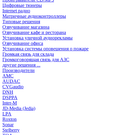
Цифровые тюнеры
Internet радио
Матричные аудиоконтроллеры
Типовые решения
Озвучивание магазина
Озвучивание кафе и ресторана
Установка уличной аудиорекламы
Озвучивание офиса
Установка системы оповещения о пожаре
Громкая связь для склада
Громкоговорящая связь для АЗС
другие решения ...
Производители
AMC
AUDAC
CVGaudio
DNH
DSPPA
Inter-M
JD-Media (Jedia)
LPA
Roxton
Sonar
Stelberry