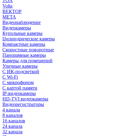
TOA
Volta
ВЕКТОР
МЕТА
Видеонаблюдение
Видеокамеры
Купольные камеры
Цилиндрические камеры
Компактные камеры
Скоростные поворотные
Панорамные камеры
Камеры для помещений
Уличные камеры
С ИК-подсветкой
С Wi-Fi
С микрофоном
С картой памяти
IP-видеокамеры
HD-TVI видеокамеры
Видеорегистраторы
4 канала
8 каналов
16 каналов
24 канала
32 канала