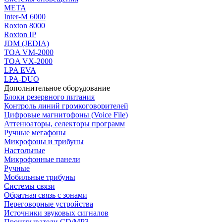
МЕТА
Inter-M 6000
Roxton 8000
Roxton IP
JDM (JEDIA)
TOA VM-2000
TOA VX-2000
LPA EVA
LPA-DUO
Дополнительное оборудование
Блоки резервного питания
Контроль линий громкоговорителей
Цифровые магнитофоны (Voice File)
Аттенюаторы, селекторы программ
Ручные мегафоны
Микрофоны и трибуны
Настольные
Микрофонные панели
Ручные
Мобильные трибуны
Системы связи
Обратная связь с зонами
Переговорные устройства
Источники звуковых сигналов
Проигрыватели CD/MP3