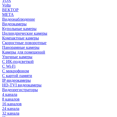
TOA
Volta
ВЕКТОР
МЕТА
Видеонаблюдение
Видеокамеры
Купольные камеры
Цилиндрические камеры
Компактные камеры
Скоростные поворотные
Панорамные камеры
Камеры для помещений
Уличные камеры
С ИК-подсветкой
С Wi-Fi
С микрофоном
С картой памяти
IP-видеокамеры
HD-TVI видеокамеры
Видеорегистраторы
4 канала
8 каналов
16 каналов
24 канала
32 канала