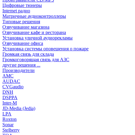
Цифровые тюнеры
Internet радио
Матричные аудиоконтроллеры
Типовые решения
Озвучивание магазина
Озвучивание кафе и ресторана
Установка уличной аудиорекламы
Озвучивание офиса
Установка системы оповещения о пожаре
Громкая связь для склада
Громкоговорящая связь для АЗС
другие решения ...
Производители
AMC
AUDAC
CVGaudio
DNH
DSPPA
Inter-M
JD-Media (Jedia)
LPA
Roxton
Sonar
Stelberry