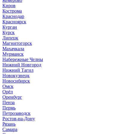
Кемерово
Киров
Кострома
Краснодар
Красноярск
Курган
Курск
Липецк
Магнитогорск
Махачкала
Мурманск
Набережные Челны
Нижний Новгород
Нижний Тагил
Новокузнецк
Новосибирск
Омск
Орёл
Оренбург
Пенза
Пермь
Петрозаводск
Ростов-на-Дону
Рязань
Самара