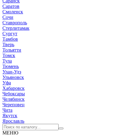
Саранск
Саратов
Смоленск
Сочи
Ставрополь
Стерлитамак
Сургут
Тамбов
Тверь
Тольятти
Томск
Тула
Тюмень
Улан-Удэ
Ульяновск
Уфа
Хабаровск
Чебоксары
Челябинск
Череповец
Чита
Якутск
Ярославль
МЕНЮ