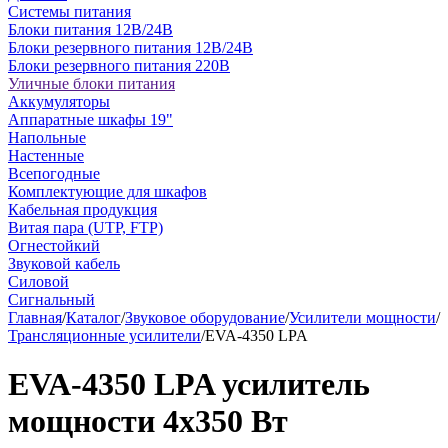
Системы питания
Блоки питания 12В/24В
Блоки резервного питания 12В/24В
Блоки резервного питания 220В
Уличные блоки питания
Аккумуляторы
Аппаратные шкафы 19"
Напольные
Настенные
Всепогодные
Комплектующие для шкафов
Кабельная продукция
Витая пара (UTP, FTP)
Огнестойкий
Звуковой кабель
Силовой
Сигнальный
Главная
/
Каталог
/
Звуковое оборудование
/
Усилители мощности
/
Трансляционные усилители
/
EVA-4350 LPA
EVA-4350 LPA усилитель
мощности 4х350 Вт