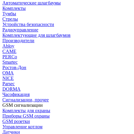
Автоматические шлагбаумы
Комплекты
Тумбы
Стрелы
Устройства безопасности
Радиоуправление
Комплектующие для шлагбаумов
Производители
Abloy
CAME
PERCo
Smartec
Ростов-Дон
ОМА
NICE
Parsec
DORMA
Часофикация
Сигнализации, прочее
GSM сигнализации
Комплекты для охраны
Приборы GSM охраны
GSM розетки
Управление котлом
Датчики