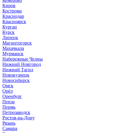
Кемерово
Киров
Кострома
Краснодар
Красноярск
Курган
Курск
Липецк
Магнитогорск
Махачкала
Мурманск
Набережные Челны
Нижний Новгород
Нижний Тагил
Новокузнецк
Новосибирск
Омск
Орёл
Оренбург
Пенза
Пермь
Петрозаводск
Ростов-на-Дону
Рязань
Самара