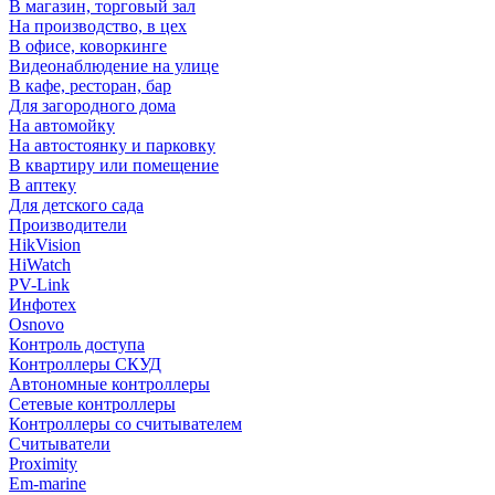
В магазин, торговый зал
На производство, в цех
В офисе, коворкинге
Видеонаблюдение на улице
В кафе, ресторан, бар
Для загородного дома
На автомойку
На автостоянку и парковку
В квартиру или помещение
В аптеку
Для детского сада
Производители
HikVision
HiWatch
PV-Link
Инфотех
Osnovo
Контроль доступа
Контроллеры СКУД
Автономные контроллеры
Сетевые контроллеры
Контроллеры со считывателем
Считыватели
Proximity
Em-marine