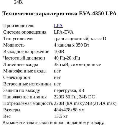
24В.
Технические характеристики EVA-4350 LPA
Производитель
LPA
Система оповещения
LPA-EVA
Тип усилителя
трансляционный, класс D
Мощность
4 канала х 350 Вт
Выходное напряжение
100В
Частотный диапазон
40 Гц-20 кГц
Линейные входы
385 мВ, симметричные
Микрофонные входы
нет
Селектор зон
нет
Встроенные источники
нет
Защита по выходу
перегрузка, КЗ
Напряжение питания
220В 50 Гц, 24В DC
Потребляемая мощность
220В (8А max)/24В(21.4А max)
Размеры
484х478х88 мм
Вес
13.5 кг
Вы можете задать свой вопрос по данному товару.