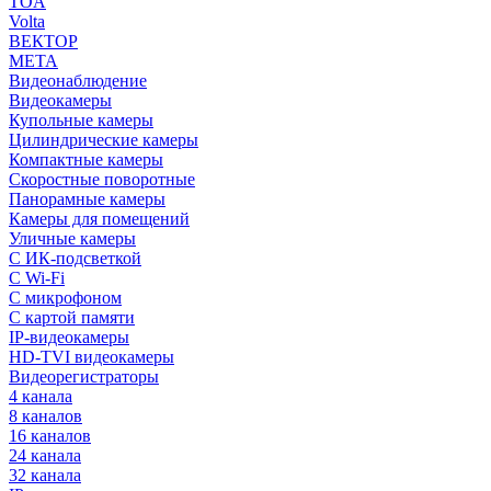
TOA
Volta
ВЕКТОР
МЕТА
Видеонаблюдение
Видеокамеры
Купольные камеры
Цилиндрические камеры
Компактные камеры
Скоростные поворотные
Панорамные камеры
Камеры для помещений
Уличные камеры
С ИК-подсветкой
С Wi-Fi
С микрофоном
С картой памяти
IP-видеокамеры
HD-TVI видеокамеры
Видеорегистраторы
4 канала
8 каналов
16 каналов
24 канала
32 канала