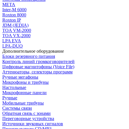
МЕТА
Inter-M 6000
Roxton 8000
Roxton IP
JDM (JEDIA)
TOA VM-2000
TOA VX-2000
LPA EVA
LPA-DUO
Дополнительное оборудование
Блоки резервного питания
Контроль линий громкоговорителей
Цифровые магнитофоны (Voice File)
Аттенюаторы, селекторы программ
Ручные мегафоны
Микрофоны и трибуны
Настольные
Микрофонные панели
Ручные
Мобильные трибуны
Системы связи
Обратная связь с зонами
Переговорные устройства
Источники звуковых сигналов
Проигрыватели CD/MP3