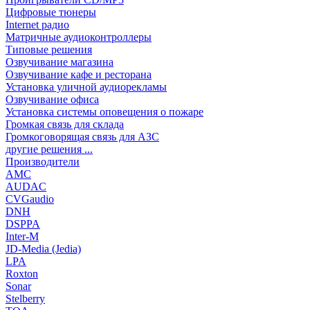
Цифровые тюнеры
Internet радио
Матричные аудиоконтроллеры
Типовые решения
Озвучивание магазина
Озвучивание кафе и ресторана
Установка уличной аудиорекламы
Озвучивание офиса
Установка системы оповещения о пожаре
Громкая связь для склада
Громкоговорящая связь для АЗС
другие решения ...
Производители
AMC
AUDAC
CVGaudio
DNH
DSPPA
Inter-M
JD-Media (Jedia)
LPA
Roxton
Sonar
Stelberry