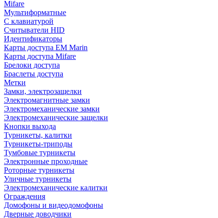
Mifare
Мультиформатные
С клавиатурой
Считыватели HID
Идентификаторы
Карты доступа EM Marin
Карты доступа Mifare
Брелоки доступа
Браслеты доступа
Метки
Замки, электрозащелки
Электромагнитные замки
Электромеханические замки
Электромеханические защелки
Кнопки выхода
Турникеты, калитки
Турникеты-триподы
Тумбовые турникеты
Электронные проходные
Роторные турникеты
Уличные турникеты
Электромеханические калитки
Ограждения
Домофоны и видеодомофоны
Дверные доводчики