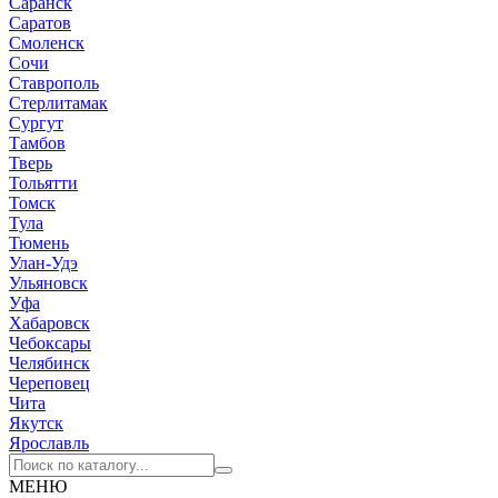
Саранск
Саратов
Смоленск
Сочи
Ставрополь
Стерлитамак
Сургут
Тамбов
Тверь
Тольятти
Томск
Тула
Тюмень
Улан-Удэ
Ульяновск
Уфа
Хабаровск
Чебоксары
Челябинск
Череповец
Чита
Якутск
Ярославль
МЕНЮ