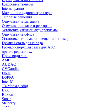
Цифровые тюнеры
Internet радио
Матричные аудиоконтроллеры
Типовые решения
Озвучивание магазина
Озвучивание кафе и ресторана
Установка уличной аудиорекламы
Озвучивание офиса
Установка системы оповещения о пожаре
Громкая связь для склада
Громкоговорящая связь для АЗС
другие решения ...
Производители
AMC
AUDAC
CVGaudio
DNH
DSPPA
Inter-M
JD-Media (Jedia)
LPA
Roxton
Sonar
Stelberry