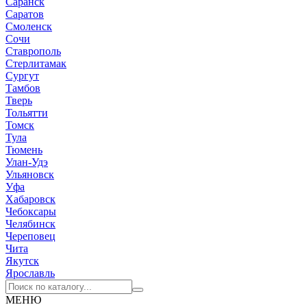
Саранск
Саратов
Смоленск
Сочи
Ставрополь
Стерлитамак
Сургут
Тамбов
Тверь
Тольятти
Томск
Тула
Тюмень
Улан-Удэ
Ульяновск
Уфа
Хабаровск
Чебоксары
Челябинск
Череповец
Чита
Якутск
Ярославль
МЕНЮ