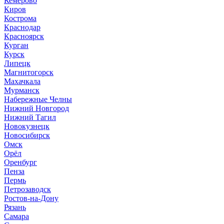
Кемерово
Киров
Кострома
Краснодар
Красноярск
Курган
Курск
Липецк
Магнитогорск
Махачкала
Мурманск
Набережные Челны
Нижний Новгород
Нижний Тагил
Новокузнецк
Новосибирск
Омск
Орёл
Оренбург
Пенза
Пермь
Петрозаводск
Ростов-на-Дону
Рязань
Самара