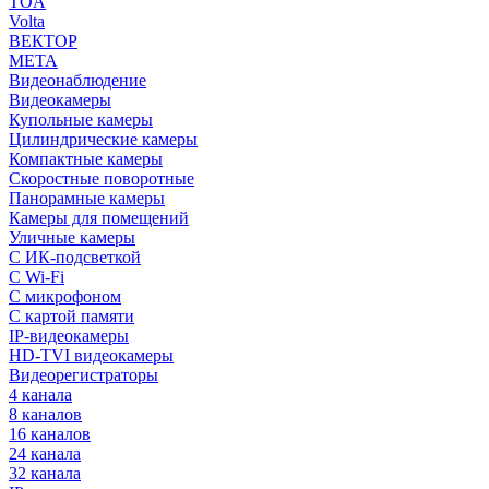
TOA
Volta
ВЕКТОР
МЕТА
Видеонаблюдение
Видеокамеры
Купольные камеры
Цилиндрические камеры
Компактные камеры
Скоростные поворотные
Панорамные камеры
Камеры для помещений
Уличные камеры
С ИК-подсветкой
С Wi-Fi
С микрофоном
С картой памяти
IP-видеокамеры
HD-TVI видеокамеры
Видеорегистраторы
4 канала
8 каналов
16 каналов
24 канала
32 канала