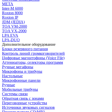
МЕТА
Inter-M 6000
Roxton 8000
Roxton IP
JDM (JEDIA)
TOA VM-2000
TOA VX-2000
LPA EVA
LPA-DUO
Дополнительное оборудование
Блоки резервного питания
Контроль линий громкоговорителей
Цифровые магнитофоны (Voice File)
Аттенюаторы, селекторы программ
Ручные мегафоны
Микрофоны и трибуны
Настольные
Микрофонные панели
Ручные
Мобильные трибуны
Системы связи
Обратная связь с зонами
Переговорные устройства
Источники звуковых сигналов
Проигрыватели CD/MP3