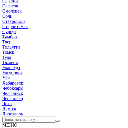
Саранск
Саратов
Смоленск
Сочи
Ставрополь
Стерлитамак
Сургут
Тамбов
Тверь
Тольятти
Томск
Тула
Тюмень
Улан-Удэ
Ульяновск
Уфа
Хабаровск
Чебоксары
Челябинск
Череповец
Чита
Якутск
Ярославль
МЕНЮ