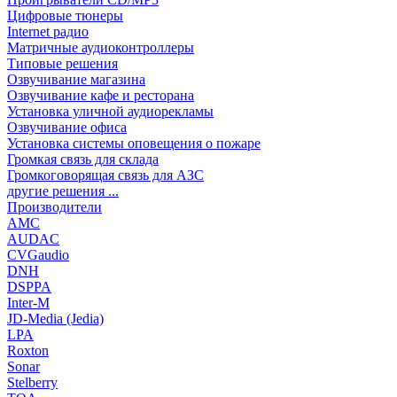
Цифровые тюнеры
Internet радио
Матричные аудиоконтроллеры
Типовые решения
Озвучивание магазина
Озвучивание кафе и ресторана
Установка уличной аудиорекламы
Озвучивание офиса
Установка системы оповещения о пожаре
Громкая связь для склада
Громкоговорящая связь для АЗС
другие решения ...
Производители
AMC
AUDAC
CVGaudio
DNH
DSPPA
Inter-M
JD-Media (Jedia)
LPA
Roxton
Sonar
Stelberry