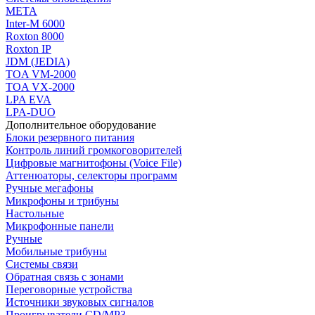
МЕТА
Inter-M 6000
Roxton 8000
Roxton IP
JDM (JEDIA)
TOA VM-2000
TOA VX-2000
LPA EVA
LPA-DUO
Дополнительное оборудование
Блоки резервного питания
Контроль линий громкоговорителей
Цифровые магнитофоны (Voice File)
Аттенюаторы, селекторы программ
Ручные мегафоны
Микрофоны и трибуны
Настольные
Микрофонные панели
Ручные
Мобильные трибуны
Системы связи
Обратная связь с зонами
Переговорные устройства
Источники звуковых сигналов
Проигрыватели CD/MP3