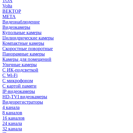
TOA
Volta
ВЕКТОР
МЕТА
Видеонаблюдение
Видеокамеры
Купольные камеры
Цилиндрические камеры
Компактные камеры
Скоростные поворотные
Панорамные камеры
Камеры для помещений
Уличные камеры
С ИК-подсветкой
С Wi-Fi
С микрофоном
С картой памяти
IP-видеокамеры
HD-TVI видеокамеры
Видеорегистраторы
4 канала
8 каналов
16 каналов
24 канала
32 канала