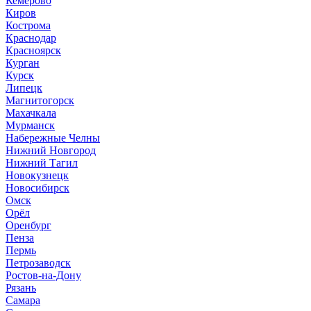
Кемерово
Киров
Кострома
Краснодар
Красноярск
Курган
Курск
Липецк
Магнитогорск
Махачкала
Мурманск
Набережные Челны
Нижний Новгород
Нижний Тагил
Новокузнецк
Новосибирск
Омск
Орёл
Оренбург
Пенза
Пермь
Петрозаводск
Ростов-на-Дону
Рязань
Самара