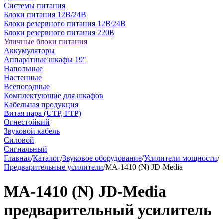
Системы питания
Блоки питания 12В/24В
Блоки резервного питания 12В/24В
Блоки резервного питания 220В
Уличные блоки питания
Аккумуляторы
Аппаратные шкафы 19"
Напольные
Настенные
Всепогодные
Комплектующие для шкафов
Кабельная продукция
Витая пара (UTP, FTP)
Огнестойкий
Звуковой кабель
Силовой
Сигнальный
Главная
/
Каталог
/
Звуковое оборудование
/
Усилители мощности
/
Предварительные усилители
/
MA-1410 (N) JD-Media
MA-1410 (N) JD-Media
предварительный усилитель