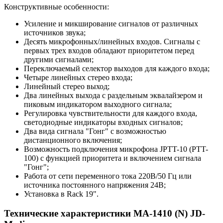
Конструктивные особенности:
Усиление и микширование сигналов от различных
источников звука;
Десять микрофонных/линейных входов. Сигналы с
первых трех входов обладают приоритетом перед
другими сигналами;
Переключаемый селектор выходов для каждого входа;
Четыре линейных стерео входа;
Линейный стерео выход;
Два линейных выхода с раздельным эквалайзером и
пиковым индикатором выходного сигнала;
Регулировка чувствительности для каждого входа,
светодиодные индикаторы входных сигналов;
Два вида сигнала "Гонг" с возможностью
дистанционного включения;
Возможность подключения микрофона JPTT-10 (PTT-
100) c функцией приоритета и включением сигнала
"Гонг";
Работа от сети переменного тока 220В/50 Гц или
источника постоянного напряжения 24В;
Установка в Rack 19".
Технические характеристики MA-1410 (N) JD-