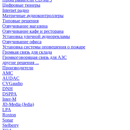
Цифровые тюнеры
Internet радио
Матричные аудиоконтроллеры
Типовые решения
Озвучивание магазина
Озвучивание кафе и ресторана
Установка уличной аудиорекламы
Озвучивание офиса
Установка системы оповещения о пожаре
Громкая связь для склада
Громкоговорящая связь для АЗС
другие решения ...
Производители
AMC
AUDAC
CVGaudio
DNH
DSPPA
Inter-M
JD-Media (Jedia)
LPA
Roxton
Sonar
Stelberry