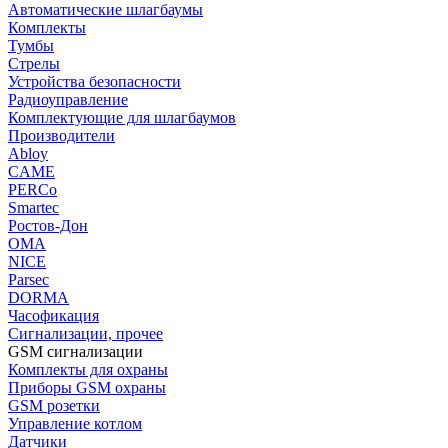
Автоматические шлагбаумы
Комплекты
Тумбы
Стрелы
Устройства безопасности
Радиоуправление
Комплектующие для шлагбаумов
Производители
Abloy
CAME
PERCo
Smartec
Ростов-Дон
ОМА
NICE
Parsec
DORMA
Часофикация
Сигнализации, прочее
GSM сигнализации
Комплекты для охраны
Приборы GSM охраны
GSM розетки
Управление котлом
Датчики