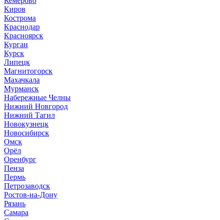
Кемерово
Киров
Кострома
Краснодар
Красноярск
Курган
Курск
Липецк
Магнитогорск
Махачкала
Мурманск
Набережные Челны
Нижний Новгород
Нижний Тагил
Новокузнецк
Новосибирск
Омск
Орёл
Оренбург
Пенза
Пермь
Петрозаводск
Ростов-на-Дону
Рязань
Самара