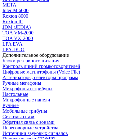
МЕТА
Inter-M 6000
Roxton 8000
Roxton IP
JDM (JEDIA)
TOA VM-2000
TOA VX-2000
LPA EVA
LPA-DUO
Дополнительное оборудование
Блоки резервного питания
Контроль линий громкоговорителей
Цифровые магнитофоны (Voice File)
Аттенюаторы, селекторы программ
Ручные мегафоны
Микрофоны и трибуны
Настольные
Микрофонные панели
Ручные
Мобильные трибуны
Системы связи
Обратная связь с зонами
Переговорные устройства
Источники звуковых сигналов
Проигрыватели CD/MP3