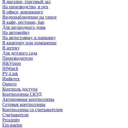
В магазин, торговый зал
На производство, в цех
В офисе, коворкинге
Видеонаблюдение на улице
В кафе, ресторан, бар
Для загородного дома
На автомойку
На автостоянку и парковку
В квартиру или помещение
В аптеку
Для детского сада
Производители
HikVision
HiWatch
PV-Link
Инфотех
Osnovo
Контроль доступа
Контроллеры СКУД
Автономные контроллеры
Сетевые контроллеры
Контроллеры со считывателем
Считыватели
Proximity
Em-marine