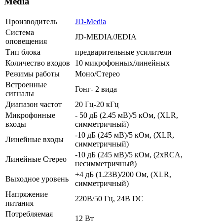
Media
Производитель
JD-Media
Система
JD-MEDIA/JEDIA
оповещения
Тип блока
предварительные усилители
Количество входов
10 микрофонных/линейных
Режимы работы
Моно/Стерео
Встроенные
Гонг- 2 вида
сигналы
Диапазон частот
20 Гц-20 кГц
Микрофонные
- 50 дБ (2.45 мВ)/5 кОм, (XLR,
входы
симметричный)
-10 дБ (245 мВ)/5 кОм, (XLR,
Линейные входы
симметричный)
-10 дБ (245 мВ)/5 кОм, (2хRCA,
Линейные Стерео
несимметричный)
+4 дБ (1.23В)/200 Ом, (XLR,
Выходное уровень
симметричный)
Напряжение
220В/50 Гц, 24В DC
питания
Потребляемая
12 Вт