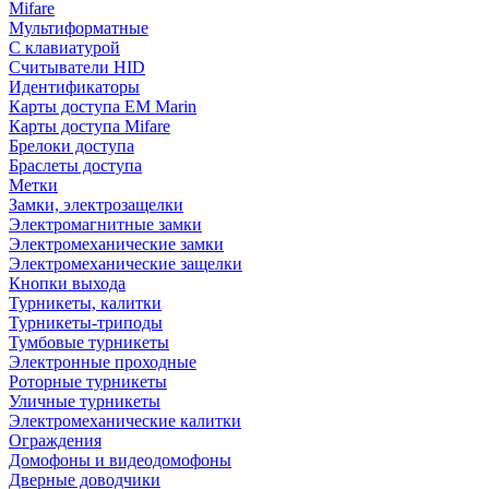
Mifare
Мультиформатные
С клавиатурой
Считыватели HID
Идентификаторы
Карты доступа EM Marin
Карты доступа Mifare
Брелоки доступа
Браслеты доступа
Метки
Замки, электрозащелки
Электромагнитные замки
Электромеханические замки
Электромеханические защелки
Кнопки выхода
Турникеты, калитки
Турникеты-триподы
Тумбовые турникеты
Электронные проходные
Роторные турникеты
Уличные турникеты
Электромеханические калитки
Ограждения
Домофоны и видеодомофоны
Дверные доводчики