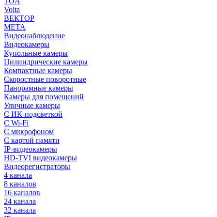
TOA
Volta
ВЕКТОР
МЕТА
Видеонаблюдение
Видеокамеры
Купольные камеры
Цилиндрические камеры
Компактные камеры
Скоростные поворотные
Панорамные камеры
Камеры для помещений
Уличные камеры
С ИК-подсветкой
С Wi-Fi
С микрофоном
С картой памяти
IP-видеокамеры
HD-TVI видеокамеры
Видеорегистраторы
4 канала
8 каналов
16 каналов
24 канала
32 канала