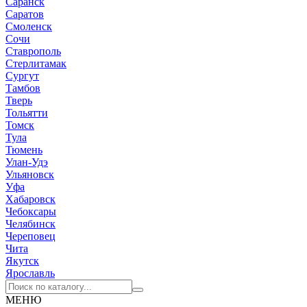
Саранск
Саратов
Смоленск
Сочи
Ставрополь
Стерлитамак
Сургут
Тамбов
Тверь
Тольятти
Томск
Тула
Тюмень
Улан-Удэ
Ульяновск
Уфа
Хабаровск
Чебоксары
Челябинск
Череповец
Чита
Якутск
Ярославль
МЕНЮ