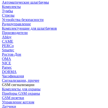
Автоматические шлагбаумы
Комплекты
Тумбы
Стрелы
Устройства безопасности
Радиоуправление
Комплектующие для шлагбаумов
Производители
Abloy
CAME
PERCo
Smartec
Ростов-Дон
ОМА
NICE
Parsec
DORMA
Часофикация
Сигнализации, прочее
GSM сигнализации
Комплекты для охраны
Приборы GSM охраны
GSM розетки
Управление котлом
Датчики