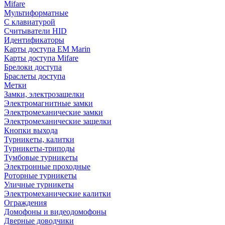
Mifare
Мультиформатные
С клавиатурой
Считыватели HID
Идентификаторы
Карты доступа EM Marin
Карты доступа Mifare
Брелоки доступа
Браслеты доступа
Метки
Замки, электрозащелки
Электромагнитные замки
Электромеханические замки
Электромеханические защелки
Кнопки выхода
Турникеты, калитки
Турникеты-триподы
Тумбовые турникеты
Электронные проходные
Роторные турникеты
Уличные турникеты
Электромеханические калитки
Ограждения
Домофоны и видеодомофоны
Дверные доводчики