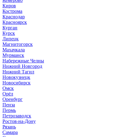
Кемерово
Киров
Кострома
Краснодар
Красноярск
Курган
Курск
Липецк
Магнитогорск
Махачкала
Мурманск
Набережные Челны
Нижний Новгород
Нижний Тагил
Новокузнецк
Новосибирск
Омск
Орёл
Оренбург
Пенза
Пермь
Петрозаводск
Ростов-на-Дону
Рязань
Самара