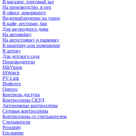
В магазин, торговый зал
На производство, в цех
В офисе, коворкинге
Видеонаблюдение на улице
В кафе, ресторан, бар
Для загородного дома
На автомойку
На автостоянку и парковку
В квартиру или помещение
В аптеку
Для детского сада
Производители
HikVision
HiWatch
PV-Link
Инфотех
Osnovo
Контроль доступа
Контроллеры СКУД
Автономные контроллеры
Сетевые контроллеры
Контроллеры со считывателем
Считыватели
Proximity
Em-marine