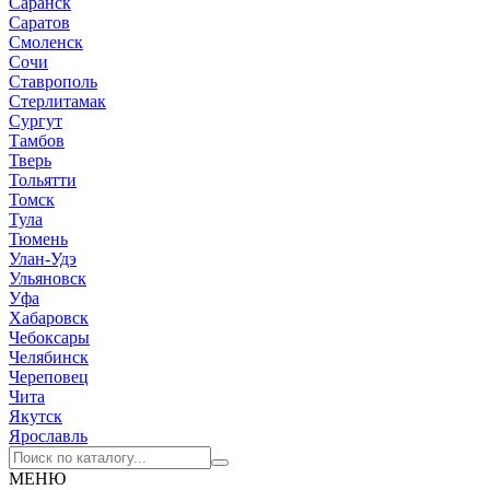
Саранск
Саратов
Смоленск
Сочи
Ставрополь
Стерлитамак
Сургут
Тамбов
Тверь
Тольятти
Томск
Тула
Тюмень
Улан-Удэ
Ульяновск
Уфа
Хабаровск
Чебоксары
Челябинск
Череповец
Чита
Якутск
Ярославль
МЕНЮ