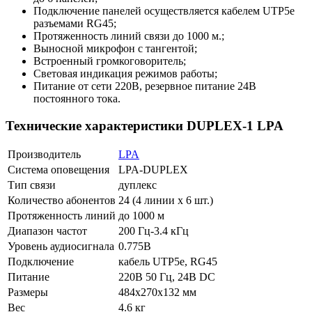
Подключение панелей осуществляется кабелем UTP5е
разъемами RG45;
Протяженность линий связи до 1000 м.;
Выносной микрофон с тангентой;
Встроенный громкоговоритель;
Световая индикация режимов работы;
Питание от сети 220В, резервное питание 24В
постоянного тока.
Технические характеристики DUPLEX-1 LPA
Производитель
LPA
Система оповещения
LPA-DUPLEX
Тип связи
дуплекс
Количество абонентов
24 (4 линии х 6 шт.)
Протяженность линий
до 1000 м
Диапазон частот
200 Гц-3.4 кГц
Уровень аудиосигнала
0.775В
Подключение
кабель UTP5e, RG45
Питание
220В 50 Гц, 24В DC
Размеры
484х270х132 мм
Вес
4.6 кг