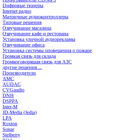
Цифровые тюнеры
Internet радио
Матричные аудиоконтроллеры
Типовые решения
Озвучивание магазина
Озвучивание кафе и ресторана
Установка уличной аудиорекламы
Озвучивание офиса
Установка системы оповещения о пожаре
Громкая связь для склада
Громкоговорящая связь для АЗС
другие решения ...
Производители
AMC
AUDAC
CVGaudio
DNH
DSPPA
Inter-M
JD-Media (Jedia)
LPA
Roxton
Sonar
Stelberry