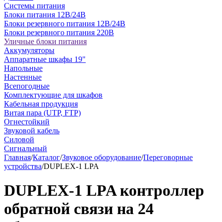
Системы питания
Блоки питания 12В/24В
Блоки резервного питания 12В/24В
Блоки резервного питания 220В
Уличные блоки питания
Аккумуляторы
Аппаратные шкафы 19"
Напольные
Настенные
Всепогодные
Комплектующие для шкафов
Кабельная продукция
Витая пара (UTP, FTP)
Огнестойкий
Звуковой кабель
Силовой
Сигнальный
Главная
/
Каталог
/
Звуковое оборудование
/
Переговорные
устройства
/
DUPLEX-1 LPA
DUPLEX-1 LPA контроллер
обратной связи на 24