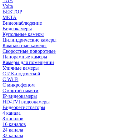
TOA
Volta
ВЕКТОР
МЕТА
Видеонаблюдение
Видеокамеры
Купольные камеры
Цилиндрические камеры
Компактные камеры
Скоростные поворотные
Панорамные камеры
Камеры для помещений
Уличные камеры
С ИК-подсветкой
С Wi-Fi
С микрофоном
С картой памяти
IP-видеокамеры
HD-TVI видеокамеры
Видеорегистраторы
4 канала
8 каналов
16 каналов
24 канала
32 канала