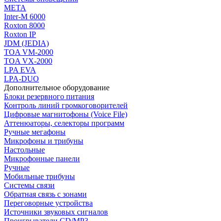
МЕТА
Inter-M 6000
Roxton 8000
Roxton IP
JDM (JEDIA)
TOA VM-2000
TOA VX-2000
LPA EVA
LPA-DUO
Дополнительное оборудование
Блоки резервного питания
Контроль линий громкоговорителей
Цифровые магнитофоны (Voice File)
Аттенюаторы, селекторы программ
Ручные мегафоны
Микрофоны и трибуны
Настольные
Микрофонные панели
Ручные
Мобильные трибуны
Системы связи
Обратная связь с зонами
Переговорные устройства
Источники звуковых сигналов
Проигрыватели CD/MP3