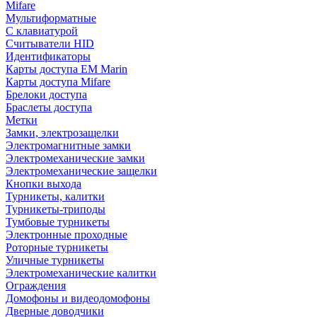
Mifare
Мультиформатные
С клавиатурой
Считыватели HID
Идентификаторы
Карты доступа EM Marin
Карты доступа Mifare
Брелоки доступа
Браслеты доступа
Метки
Замки, электрозащелки
Электромагнитные замки
Электромеханические замки
Электромеханические защелки
Кнопки выхода
Турникеты, калитки
Турникеты-триподы
Тумбовые турникеты
Электронные проходные
Роторные турникеты
Уличные турникеты
Электромеханические калитки
Ограждения
Домофоны и видеодомофоны
Дверные доводчики