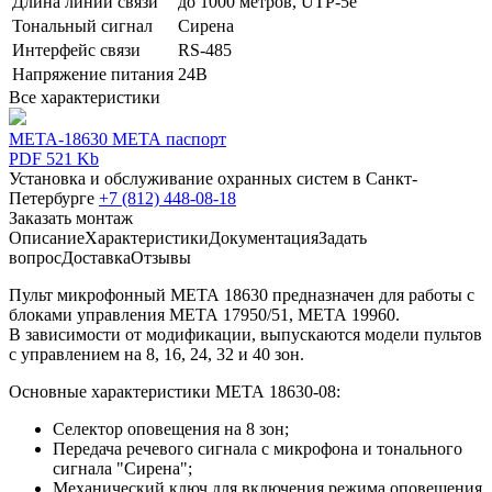
Длина линии связи
до 1000 метров, UTP-5e
Тональный сигнал
Сирена
Интерфейс связи
RS-485
Напряжение питания
24В
Все характеристики
META-18630 МЕТА паспорт
PDF 521 Kb
Установка и обслуживание охранных систем в Санкт-
Петербурге
+7 (812) 448-08-18
Заказать монтаж
Описание
Характеристики
Документация
Задать
вопрос
Доставка
Отзывы
Пульт микрофонный МЕТА 18630 предназначен для работы с
блоками управления МЕТА 17950/51, МЕТА 19960.
В зависимости от модификации, выпускаются модели пультов
с управлением на 8, 16, 24, 32 и 40 зон.
Основные характеристики МЕТА 18630-08:
Селектор оповещения на 8 зон;
Передача речевого сигнала с микрофона и тонального
сигнала "Сирена";
Механический ключ для включения режима оповещения