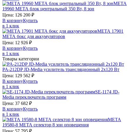
МЕТА
19960
МЕТА
блок центральный 350 Вт, 8 зон
Цена:
126 200
₽
В корзину
Купить
в 1 клик
МЕТА 17901
МЕТА
бокс для аккумуляторов
Цена:
12 926
₽
В корзину
Купить
в 1 клик
Товары категории
PA-212DP
JD-Media
усилитель трансляционный 2х120 Вт
Цена:
129 562
₽
В корзину
Купить
в 1 клик
SE-1174
JD-
Media
переключатель программ
Цена:
37 682
₽
В корзину
Купить
в 1 клик
МЕТА
19580-8
МЕТА
селектор 8 зон оповещения
Цена:
57 795
₽