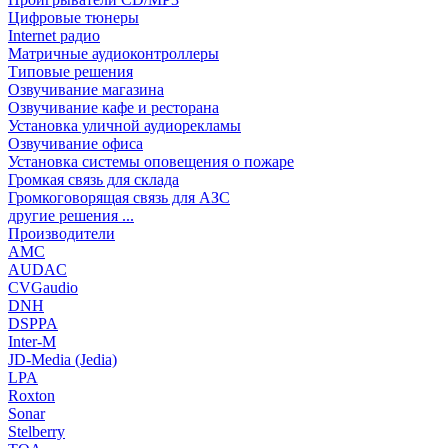
Цифровые тюнеры
Internet радио
Матричные аудиоконтроллеры
Типовые решения
Озвучивание магазина
Озвучивание кафе и ресторана
Установка уличной аудиорекламы
Озвучивание офиса
Установка системы оповещения о пожаре
Громкая связь для склада
Громкоговорящая связь для АЗС
другие решения ...
Производители
AMC
AUDAC
CVGaudio
DNH
DSPPA
Inter-M
JD-Media (Jedia)
LPA
Roxton
Sonar
Stelberry