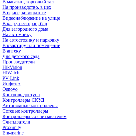
В магазин, торговый зал
На производство, в цех
В офисе, коворкинге
Видеонаблюдение на улице
В кафе, ресторан, бар
Для загородного дома
На автомойку
На автостоянку и парковку
В квартиру или помещение
В аптеку
Для детского сада
Производители
HikVision
HiWatch
PV-Link
Инфотех
Osnovo
Контроль доступа
Контроллеры СКУД
Автономные контроллеры
Сетевые контроллеры
Контроллеры со считывателем
Считыватели
Proximity
Em-marine