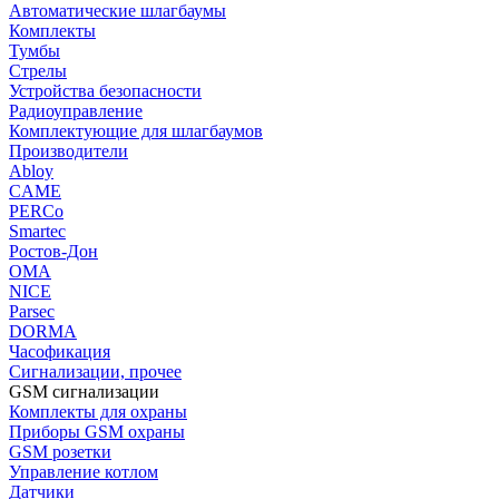
Автоматические шлагбаумы
Комплекты
Тумбы
Стрелы
Устройства безопасности
Радиоуправление
Комплектующие для шлагбаумов
Производители
Abloy
CAME
PERCo
Smartec
Ростов-Дон
ОМА
NICE
Parsec
DORMA
Часофикация
Сигнализации, прочее
GSM сигнализации
Комплекты для охраны
Приборы GSM охраны
GSM розетки
Управление котлом
Датчики