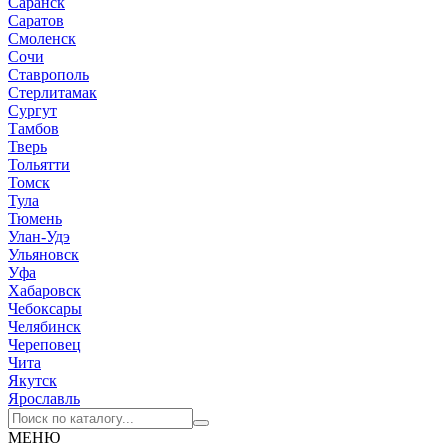
Саранск
Саратов
Смоленск
Сочи
Ставрополь
Стерлитамак
Сургут
Тамбов
Тверь
Тольятти
Томск
Тула
Тюмень
Улан-Удэ
Ульяновск
Уфа
Хабаровск
Чебоксары
Челябинск
Череповец
Чита
Якутск
Ярославль
МЕНЮ