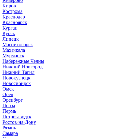
Кемерово
Киров
Кострома
Краснодар
Красноярск
Курган
Курск
Липецк
Магнитогорск
Махачкала
Мурманск
Набережные Челны
Нижний Новгород
Нижний Тагил
Новокузнецк
Новосибирск
Омск
Орёл
Оренбург
Пенза
Пермь
Петрозаводск
Ростов-на-Дону
Рязань
Самара