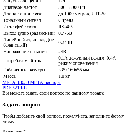
Запуск сообщений
Есть
Диапазон частот
300 - 8000 Гц
Длина линии связи
до 1000 метров, UTP-5e
Тональный сигнал
Сирена
Интерфейс связи
RS-485
Выход аудио (балансный)
0.775В
Линейный аудиовход (не
0.248В
балансный)
Напряжение питания
24В
0.1А дежурный режим, 0.4А
Потребляемый ток
режим оповещения
Габаритные размеры
335x160x55 мм
Масса
1.8 кг
META-18630 МЕТА паспорт
PDF 521 Kb
Вы можете задать свой вопрос по данному товару.
Задать вопрос:
Чтобы добавить свой вопрос, пожалуйста, заполните форму
ниже.
Ваше имя
*