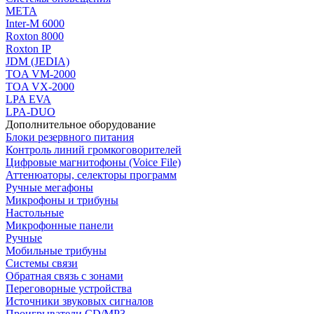
МЕТА
Inter-M 6000
Roxton 8000
Roxton IP
JDM (JEDIA)
TOA VM-2000
TOA VX-2000
LPA EVA
LPA-DUO
Дополнительное оборудование
Блоки резервного питания
Контроль линий громкоговорителей
Цифровые магнитофоны (Voice File)
Аттенюаторы, селекторы программ
Ручные мегафоны
Микрофоны и трибуны
Настольные
Микрофонные панели
Ручные
Мобильные трибуны
Системы связи
Обратная связь с зонами
Переговорные устройства
Источники звуковых сигналов
Проигрыватели CD/MP3