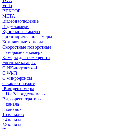
TOA
Volta
ВЕКТОР
МЕТА
Видеонаблюдение
Видеокамеры
Купольные камеры
Цилиндрические камеры
Компактные камеры
Скоростные поворотные
Панорамные камеры
Камеры для помещений
Уличные камеры
С ИК-подсветкой
С Wi-Fi
С микрофоном
С картой памяти
IP-видеокамеры
HD-TVI видеокамеры
Видеорегистраторы
4 канала
8 каналов
16 каналов
24 канала
32 канала