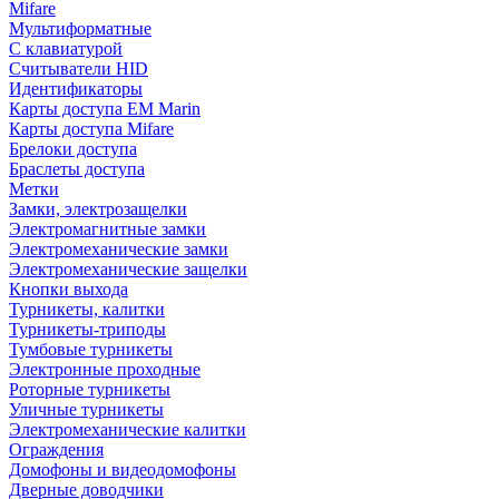
Mifare
Мультиформатные
С клавиатурой
Считыватели HID
Идентификаторы
Карты доступа EM Marin
Карты доступа Mifare
Брелоки доступа
Браслеты доступа
Метки
Замки, электрозащелки
Электромагнитные замки
Электромеханические замки
Электромеханические защелки
Кнопки выхода
Турникеты, калитки
Турникеты-триподы
Тумбовые турникеты
Электронные проходные
Роторные турникеты
Уличные турникеты
Электромеханические калитки
Ограждения
Домофоны и видеодомофоны
Дверные доводчики