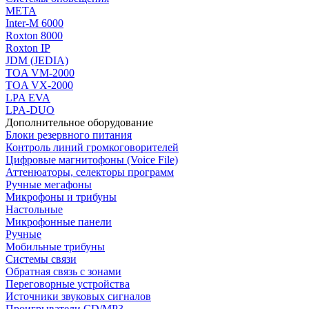
МЕТА
Inter-M 6000
Roxton 8000
Roxton IP
JDM (JEDIA)
TOA VM-2000
TOA VX-2000
LPA EVA
LPA-DUO
Дополнительное оборудование
Блоки резервного питания
Контроль линий громкоговорителей
Цифровые магнитофоны (Voice File)
Аттенюаторы, селекторы программ
Ручные мегафоны
Микрофоны и трибуны
Настольные
Микрофонные панели
Ручные
Мобильные трибуны
Системы связи
Обратная связь с зонами
Переговорные устройства
Источники звуковых сигналов
Проигрыватели CD/MP3