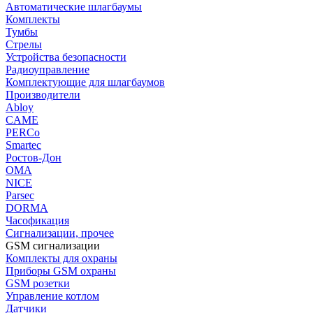
Автоматические шлагбаумы
Комплекты
Тумбы
Стрелы
Устройства безопасности
Радиоуправление
Комплектующие для шлагбаумов
Производители
Abloy
CAME
PERCo
Smartec
Ростов-Дон
ОМА
NICE
Parsec
DORMA
Часофикация
Сигнализации, прочее
GSM сигнализации
Комплекты для охраны
Приборы GSM охраны
GSM розетки
Управление котлом
Датчики