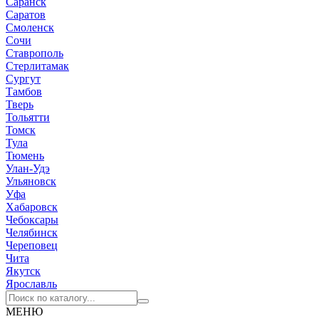
Саранск
Саратов
Смоленск
Сочи
Ставрополь
Стерлитамак
Сургут
Тамбов
Тверь
Тольятти
Томск
Тула
Тюмень
Улан-Удэ
Ульяновск
Уфа
Хабаровск
Чебоксары
Челябинск
Череповец
Чита
Якутск
Ярославль
МЕНЮ