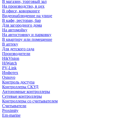
В магазин, торговый зал
На производство, в цех
В офисе, коворкинге
Видеонаблюдение на улице
В кафе, ресторан, бар
Для загородного дома
На автомойку
На автостоянку и парковку
В квартиру или помещение
В аптеку
Для детского сада
Производители
HikVision
HiWatch
PV-Link
Инфотех
Osnovo
Контроль доступа
Контроллеры СКУД
Автономные контроллеры
Сетевые контроллеры
Контроллеры со считывателем
Считыватели
Proximity
Em-marine