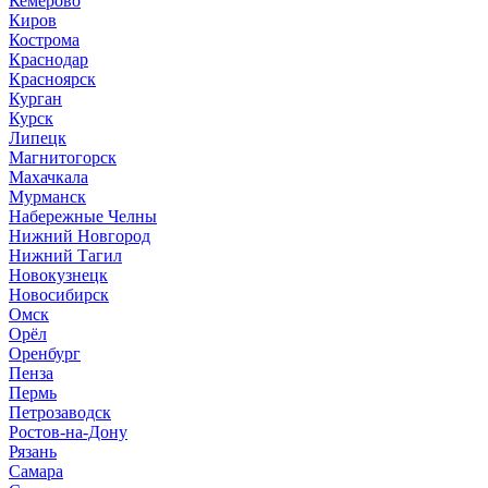
Кемерово
Киров
Кострома
Краснодар
Красноярск
Курган
Курск
Липецк
Магнитогорск
Махачкала
Мурманск
Набережные Челны
Нижний Новгород
Нижний Тагил
Новокузнецк
Новосибирск
Омск
Орёл
Оренбург
Пенза
Пермь
Петрозаводск
Ростов-на-Дону
Рязань
Самара