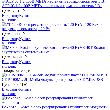
АСР-03.1.2-100В
МЕТА
настенный громкоговоритель 3 Вт
Цена:
2 513
₽
В корзину
Купить
в 1 клик
AT-120
Roxton
регулятор громкости, 120 Вт
Цена:
6 600
₽
В корзину
Купить
в 1 клик
MS-40T
Roxton
акустическая система 40 Вт
Цена:
14 640
₽
В корзину
Купить
в 1 клик
Товары категории
CDP-100MU
JD-Media
модуль проигрывателя CD/MP3/USB
Цена:
66 051
₽
В корзину
Купить
в 1 клик
FA-2242
JD-Media
блок резервирования усилителей мощности