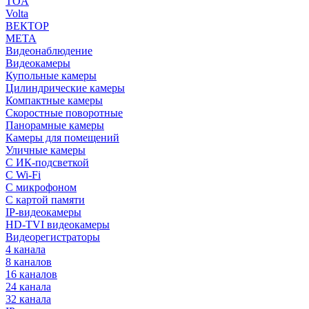
TOA
Volta
ВЕКТОР
МЕТА
Видеонаблюдение
Видеокамеры
Купольные камеры
Цилиндрические камеры
Компактные камеры
Скоростные поворотные
Панорамные камеры
Камеры для помещений
Уличные камеры
С ИК-подсветкой
С Wi-Fi
С микрофоном
С картой памяти
IP-видеокамеры
HD-TVI видеокамеры
Видеорегистраторы
4 канала
8 каналов
16 каналов
24 канала
32 канала