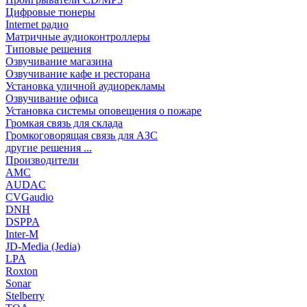
Цифровые тюнеры
Internet радио
Матричные аудиоконтроллеры
Типовые решения
Озвучивание магазина
Озвучивание кафе и ресторана
Установка уличной аудиорекламы
Озвучивание офиса
Установка системы оповещения о пожаре
Громкая связь для склада
Громкоговорящая связь для АЗС
другие решения ...
Производители
AMC
AUDAC
CVGaudio
DNH
DSPPA
Inter-M
JD-Media (Jedia)
LPA
Roxton
Sonar
Stelberry