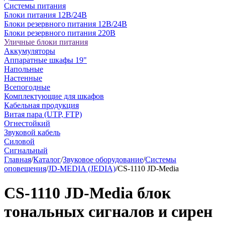
Системы питания
Блоки питания 12В/24В
Блоки резервного питания 12В/24В
Блоки резервного питания 220В
Уличные блоки питания
Аккумуляторы
Аппаратные шкафы 19"
Напольные
Настенные
Всепогодные
Комплектующие для шкафов
Кабельная продукция
Витая пара (UTP, FTP)
Огнестойкий
Звуковой кабель
Силовой
Сигнальный
Главная
/
Каталог
/
Звуковое оборудование
/
Системы
оповещения
/
JD-MEDIA (JEDIA)
/
CS-1110 JD-Media
CS-1110 JD-Media блок
тональных сигналов и сирен