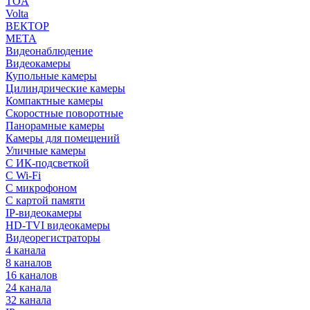
TOA
Volta
ВЕКТОР
МЕТА
Видеонаблюдение
Видеокамеры
Купольные камеры
Цилиндрические камеры
Компактные камеры
Скоростные поворотные
Панорамные камеры
Камеры для помещений
Уличные камеры
С ИК-подсветкой
С Wi-Fi
С микрофоном
С картой памяти
IP-видеокамеры
HD-TVI видеокамеры
Видеорегистраторы
4 канала
8 каналов
16 каналов
24 канала
32 канала