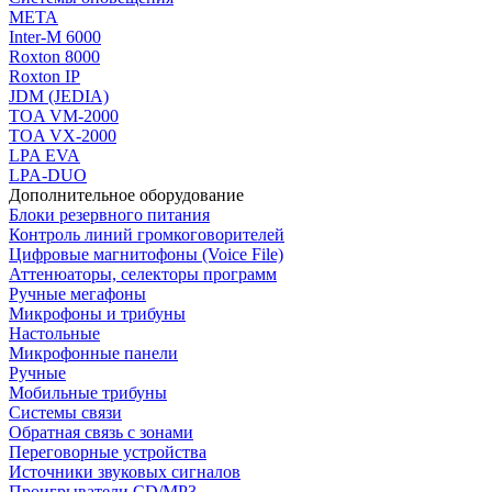
МЕТА
Inter-M 6000
Roxton 8000
Roxton IP
JDM (JEDIA)
TOA VM-2000
TOA VX-2000
LPA EVA
LPA-DUO
Дополнительное оборудование
Блоки резервного питания
Контроль линий громкоговорителей
Цифровые магнитофоны (Voice File)
Аттенюаторы, селекторы программ
Ручные мегафоны
Микрофоны и трибуны
Настольные
Микрофонные панели
Ручные
Мобильные трибуны
Системы связи
Обратная связь с зонами
Переговорные устройства
Источники звуковых сигналов
Проигрыватели CD/MP3