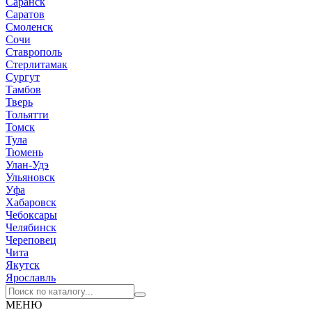
Саранск
Саратов
Смоленск
Сочи
Ставрополь
Стерлитамак
Сургут
Тамбов
Тверь
Тольятти
Томск
Тула
Тюмень
Улан-Удэ
Ульяновск
Уфа
Хабаровск
Чебоксары
Челябинск
Череповец
Чита
Якутск
Ярославль
МЕНЮ