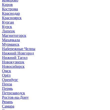
Кемерово
Киров
Кострома
Краснодар
Красноярск
Курган
Курск
Липецк
Магнитогорск
Махачкала
Мурманск
Набережные Челны
Нижний Новгород
Нижний Тагил
Новокузнецк
Новосибирск
Омск
Орёл
Оренбург
Пенза
Пермь
Петрозаводск
Ростов-на-Дону
Рязань
Самара