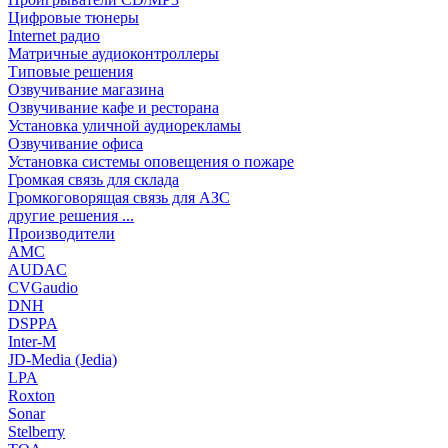
Цифровые тюнеры
Internet радио
Матричные аудиоконтроллеры
Типовые решения
Озвучивание магазина
Озвучивание кафе и ресторана
Установка уличной аудиорекламы
Озвучивание офиса
Установка системы оповещения о пожаре
Громкая связь для склада
Громкоговорящая связь для АЗС
другие решения ...
Производители
AMC
AUDAC
CVGaudio
DNH
DSPPA
Inter-M
JD-Media (Jedia)
LPA
Roxton
Sonar
Stelberry