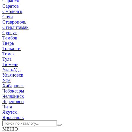
Саранск
Саратов
Смоленск
Сочи
Ставрополь
Стерлитамак
Сургут
Тамбов
Тверь
Тольятти
Томск
Тула
Тюмень
Улан-Удэ
Ульяновск
Уфа
Хабаровск
Чебоксары
Челябинск
Череповец
Чита
Якутск
Ярославль
МЕНЮ