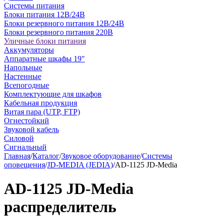
Системы питания
Блоки питания 12В/24В
Блоки резервного питания 12В/24В
Блоки резервного питания 220В
Уличные блоки питания
Аккумуляторы
Аппаратные шкафы 19"
Напольные
Настенные
Всепогодные
Комплектующие для шкафов
Кабельная продукция
Витая пара (UTP, FTP)
Огнестойкий
Звуковой кабель
Силовой
Сигнальный
Главная
/
Каталог
/
Звуковое оборудование
/
Системы
оповещения
/
JD-MEDIA (JEDIA)
/
AD-1125 JD-Media
AD-1125 JD-Media
распределитель