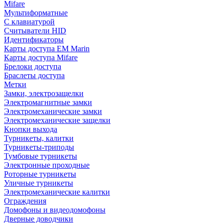
Mifare
Мультиформатные
С клавиатурой
Считыватели HID
Идентификаторы
Карты доступа EM Marin
Карты доступа Mifare
Брелоки доступа
Браслеты доступа
Метки
Замки, электрозащелки
Электромагнитные замки
Электромеханические замки
Электромеханические защелки
Кнопки выхода
Турникеты, калитки
Турникеты-триподы
Тумбовые турникеты
Электронные проходные
Роторные турникеты
Уличные турникеты
Электромеханические калитки
Ограждения
Домофоны и видеодомофоны
Дверные доводчики