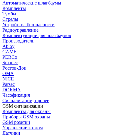
Автоматические шлагбаумы
Комплекты
Тумбы
Стрелы
Устройства безопасности
Радиоуправление
Комплектующие для шлагбаумов
Производители
Abloy
CAME
PERCo
Smartec
Ростов-Дон
ОМА
NICE
Parsec
DORMA
Часофикация
Сигнализации, прочее
GSM сигнализации
Комплекты для охраны
Приборы GSM охраны
GSM розетки
Управление котлом
Датчики