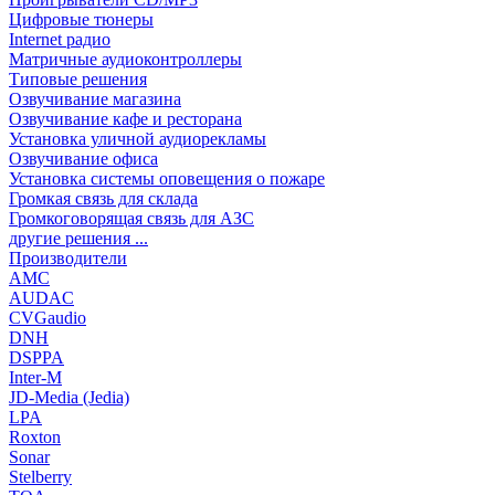
Цифровые тюнеры
Internet радио
Матричные аудиоконтроллеры
Типовые решения
Озвучивание магазина
Озвучивание кафе и ресторана
Установка уличной аудиорекламы
Озвучивание офиса
Установка системы оповещения о пожаре
Громкая связь для склада
Громкоговорящая связь для АЗС
другие решения ...
Производители
AMC
AUDAC
CVGaudio
DNH
DSPPA
Inter-M
JD-Media (Jedia)
LPA
Roxton
Sonar
Stelberry