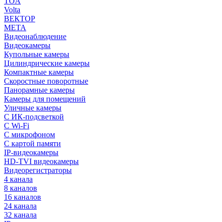
TOA
Volta
ВЕКТОР
МЕТА
Видеонаблюдение
Видеокамеры
Купольные камеры
Цилиндрические камеры
Компактные камеры
Скоростные поворотные
Панорамные камеры
Камеры для помещений
Уличные камеры
С ИК-подсветкой
С Wi-Fi
С микрофоном
С картой памяти
IP-видеокамеры
HD-TVI видеокамеры
Видеорегистраторы
4 канала
8 каналов
16 каналов
24 канала
32 канала