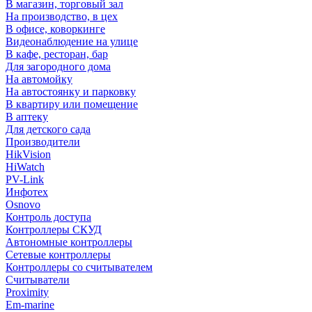
В магазин, торговый зал
На производство, в цех
В офисе, коворкинге
Видеонаблюдение на улице
В кафе, ресторан, бар
Для загородного дома
На автомойку
На автостоянку и парковку
В квартиру или помещение
В аптеку
Для детского сада
Производители
HikVision
HiWatch
PV-Link
Инфотех
Osnovo
Контроль доступа
Контроллеры СКУД
Автономные контроллеры
Сетевые контроллеры
Контроллеры со считывателем
Считыватели
Proximity
Em-marine