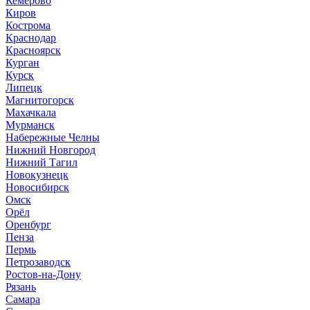
Кемерово
Киров
Кострома
Краснодар
Красноярск
Курган
Курск
Липецк
Магнитогорск
Махачкала
Мурманск
Набережные Челны
Нижний Новгород
Нижний Тагил
Новокузнецк
Новосибирск
Омск
Орёл
Оренбург
Пенза
Пермь
Петрозаводск
Ростов-на-Дону
Рязань
Самара