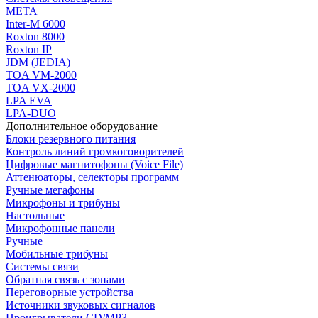
МЕТА
Inter-M 6000
Roxton 8000
Roxton IP
JDM (JEDIA)
TOA VM-2000
TOA VX-2000
LPA EVA
LPA-DUO
Дополнительное оборудование
Блоки резервного питания
Контроль линий громкоговорителей
Цифровые магнитофоны (Voice File)
Аттенюаторы, селекторы программ
Ручные мегафоны
Микрофоны и трибуны
Настольные
Микрофонные панели
Ручные
Мобильные трибуны
Системы связи
Обратная связь с зонами
Переговорные устройства
Источники звуковых сигналов
Проигрыватели CD/MP3