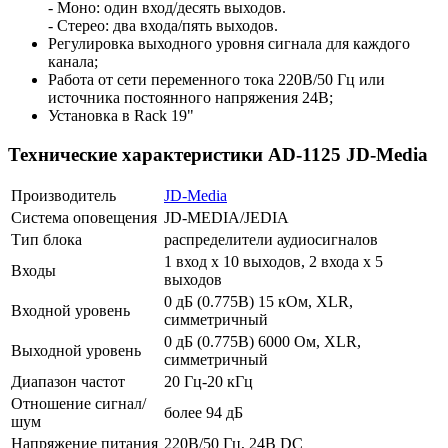
- Моно: один вход/десять выходов.
- Стерео: два входа/пять выходов.
Регулировка выходного уровня сигнала для каждого
канала;
Работа от сети переменного тока 220В/50 Гц или
источника постоянного напряжения 24В;
Установка в Rack 19"
Технические характеристики AD-1125 JD-Media
Производитель
JD-Media
Система оповещения
JD-MEDIA/JEDIA
Тип блока
распределители аудиосигналов
1 вход х 10 выходов, 2 входа х 5
Входы
выходов
0 дБ (0.775В) 15 кОм, XLR,
Входной уровень
симметричный
0 дБ (0.775В) 6000 Ом, XLR,
Выходной уровень
симметричный
Диапазон частот
20 Гц-20 кГц
Отношение сигнал/
более 94 дБ
шум
Напряжение питания
220В/50 Гц, 24В DC