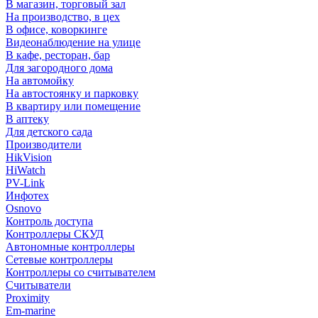
В магазин, торговый зал
На производство, в цех
В офисе, коворкинге
Видеонаблюдение на улице
В кафе, ресторан, бар
Для загородного дома
На автомойку
На автостоянку и парковку
В квартиру или помещение
В аптеку
Для детского сада
Производители
HikVision
HiWatch
PV-Link
Инфотех
Osnovo
Контроль доступа
Контроллеры СКУД
Автономные контроллеры
Сетевые контроллеры
Контроллеры со считывателем
Считыватели
Proximity
Em-marine