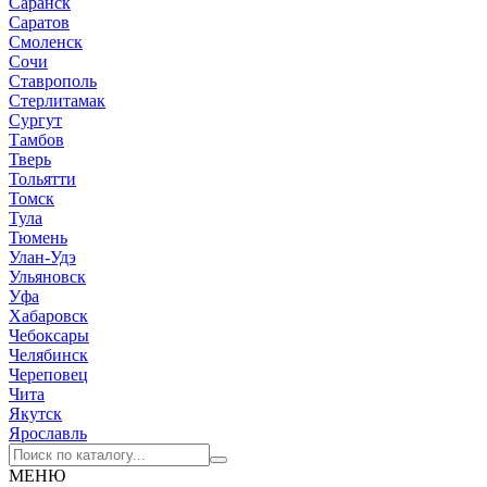
Саранск
Саратов
Смоленск
Сочи
Ставрополь
Стерлитамак
Сургут
Тамбов
Тверь
Тольятти
Томск
Тула
Тюмень
Улан-Удэ
Ульяновск
Уфа
Хабаровск
Чебоксары
Челябинск
Череповец
Чита
Якутск
Ярославль
МЕНЮ