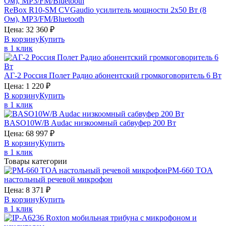
ReBox R10-SM
CVGaudio
усилитель мощности 2х50 Вт (8
Ом), MP3/FM/Bluetooth
Цена:
32 360
₽
В корзину
Купить
в 1 клик
АГ-2 Россия
Полет Радио
абонентский громкоговоритель 6 Вт
Цена:
1 220
₽
В корзину
Купить
в 1 клик
BASO10W/B
Audac
низкоомный сабвуфер 200 Вт
Цена:
68 997
₽
В корзину
Купить
в 1 клик
Товары категории
PM-660
TOA
настольный речевой микрофон
Цена:
8 371
₽
В корзину
Купить
в 1 клик