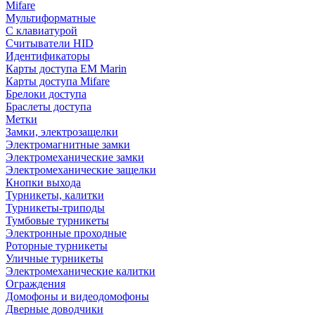
Mifare
Мультиформатные
С клавиатурой
Считыватели HID
Идентификаторы
Карты доступа EM Marin
Карты доступа Mifare
Брелоки доступа
Браслеты доступа
Метки
Замки, электрозащелки
Электромагнитные замки
Электромеханические замки
Электромеханические защелки
Кнопки выхода
Турникеты, калитки
Турникеты-триподы
Тумбовые турникеты
Электронные проходные
Роторные турникеты
Уличные турникеты
Электромеханические калитки
Ограждения
Домофоны и видеодомофоны
Дверные доводчики