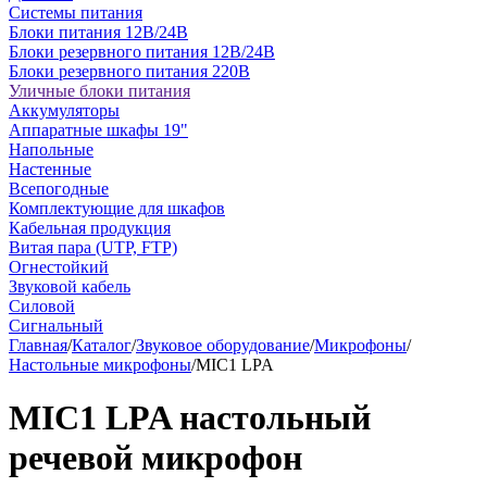
Системы питания
Блоки питания 12В/24В
Блоки резервного питания 12В/24В
Блоки резервного питания 220В
Уличные блоки питания
Аккумуляторы
Аппаратные шкафы 19"
Напольные
Настенные
Всепогодные
Комплектующие для шкафов
Кабельная продукция
Витая пара (UTP, FTP)
Огнестойкий
Звуковой кабель
Силовой
Сигнальный
Главная
/
Каталог
/
Звуковое оборудование
/
Микрофоны
/
Настольные микрофоны
/
MIC1 LPA
MIC1 LPA настольный
речевой микрофон