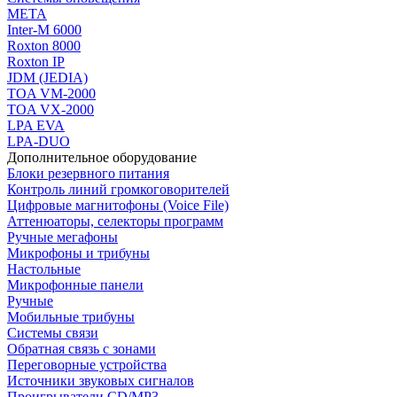
МЕТА
Inter-M 6000
Roxton 8000
Roxton IP
JDM (JEDIA)
TOA VM-2000
TOA VX-2000
LPA EVA
LPA-DUO
Дополнительное оборудование
Блоки резервного питания
Контроль линий громкоговорителей
Цифровые магнитофоны (Voice File)
Аттенюаторы, селекторы программ
Ручные мегафоны
Микрофоны и трибуны
Настольные
Микрофонные панели
Ручные
Мобильные трибуны
Системы связи
Обратная связь с зонами
Переговорные устройства
Источники звуковых сигналов
Проигрыватели CD/MP3