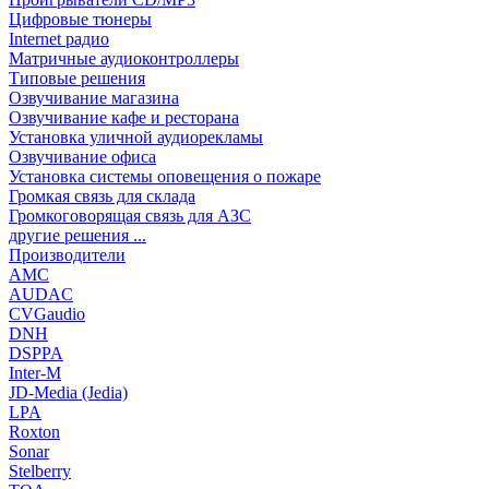
Цифровые тюнеры
Internet радио
Матричные аудиоконтроллеры
Типовые решения
Озвучивание магазина
Озвучивание кафе и ресторана
Установка уличной аудиорекламы
Озвучивание офиса
Установка системы оповещения о пожаре
Громкая связь для склада
Громкоговорящая связь для АЗС
другие решения ...
Производители
AMC
AUDAC
CVGaudio
DNH
DSPPA
Inter-M
JD-Media (Jedia)
LPA
Roxton
Sonar
Stelberry