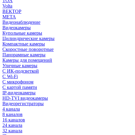
TOA
Volta
ВЕКТОР
МЕТА
Видеонаблюдение
Видеокамеры
Купольные камеры
Цилиндрические камеры
Компактные камеры
Скоростные поворотные
Панорамные камеры
Камеры для помещений
Уличные камеры
С ИК-подсветкой
С Wi-Fi
С микрофоном
С картой памяти
IP-видеокамеры
HD-TVI видеокамеры
Видеорегистраторы
4 канала
8 каналов
16 каналов
24 канала
32 канала