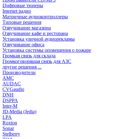
Цифровые тюнеры
Internet радио
Матричные аудиоконтроллеры
Типовые решения
Озвучивание магазина
Озвучивание кафе и ресторана
Установка уличной аудиорекламы
Озвучивание офиса
Установка системы оповещения о пожаре
Громкая связь для склада
Громкоговорящая связь для АЗС
другие решения ...
Производители
AMC
AUDAC
CVGaudio
DNH
DSPPA
Inter-M
JD-Media (Jedia)
LPA
Roxton
Sonar
Stelberry