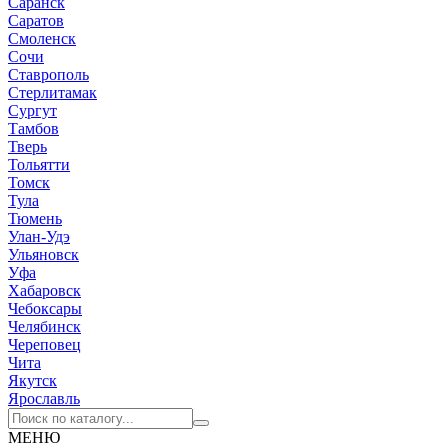
Саранск
Саратов
Смоленск
Сочи
Ставрополь
Стерлитамак
Сургут
Тамбов
Тверь
Тольятти
Томск
Тула
Тюмень
Улан-Удэ
Ульяновск
Уфа
Хабаровск
Чебоксары
Челябинск
Череповец
Чита
Якутск
Ярославль
МЕНЮ