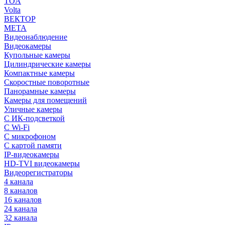
TOA
Volta
ВЕКТОР
МЕТА
Видеонаблюдение
Видеокамеры
Купольные камеры
Цилиндрические камеры
Компактные камеры
Скоростные поворотные
Панорамные камеры
Камеры для помещений
Уличные камеры
С ИК-подсветкой
С Wi-Fi
С микрофоном
С картой памяти
IP-видеокамеры
HD-TVI видеокамеры
Видеорегистраторы
4 канала
8 каналов
16 каналов
24 канала
32 канала