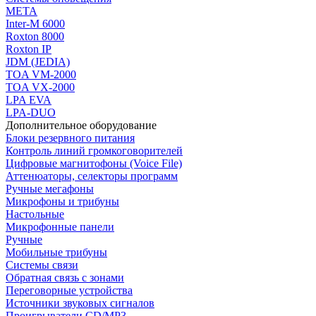
МЕТА
Inter-M 6000
Roxton 8000
Roxton IP
JDM (JEDIA)
TOA VM-2000
TOA VX-2000
LPA EVA
LPA-DUO
Дополнительное оборудование
Блоки резервного питания
Контроль линий громкоговорителей
Цифровые магнитофоны (Voice File)
Аттенюаторы, селекторы программ
Ручные мегафоны
Микрофоны и трибуны
Настольные
Микрофонные панели
Ручные
Мобильные трибуны
Системы связи
Обратная связь с зонами
Переговорные устройства
Источники звуковых сигналов
Проигрыватели CD/MP3