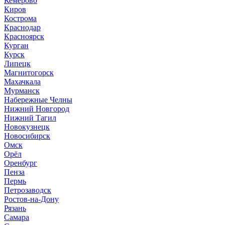
Кемерово
Киров
Кострома
Краснодар
Красноярск
Курган
Курск
Липецк
Магнитогорск
Махачкала
Мурманск
Набережные Челны
Нижний Новгород
Нижний Тагил
Новокузнецк
Новосибирск
Омск
Орёл
Оренбург
Пенза
Пермь
Петрозаводск
Ростов-на-Дону
Рязань
Самара