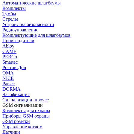
Автоматические шлагбаумы
Комплекты
Тумбы
Стрелы
Устройства безопасности
Радиоуправление
Комплектующие для шлагбаумов
Производители
Abloy
CAME
PERCo
Smartec
Ростов-Дон
ОМА
NICE
Parsec
DORMA
Часофикация
Сигнализации, прочее
GSM сигнализации
Комплекты для охраны
Приборы GSM охраны
GSM розетки
Управление котлом
Датчики