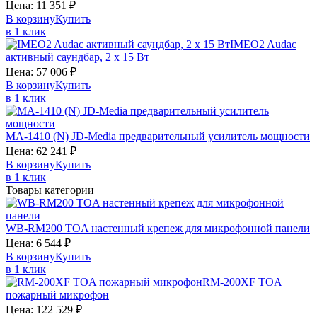
Цена:
11 351
₽
В корзину
Купить
в 1 клик
IMEO2
Audac
активный саундбар, 2 х 15 Вт
Цена:
57 006
₽
В корзину
Купить
в 1 клик
MA-1410 (N)
JD-Media
предварительный усилитель мощности
Цена:
62 241
₽
В корзину
Купить
в 1 клик
Товары категории
WB-RM200
TOA
настенный крепеж для микрофонной панели
Цена:
6 544
₽
В корзину
Купить
в 1 клик
RM-200XF
TOA
пожарный микрофон
Цена:
122 529
₽