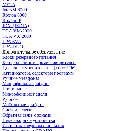
МЕТА
Inter-M 6000
Roxton 8000
Roxton IP
JDM (JEDIA)
TOA VM-2000
TOA VX-2000
LPA EVA
LPA-DUO
Дополнительное оборудование
Блоки резервного питания
Контроль линий громкоговорителей
Цифровые магнитофоны (Voice File)
Аттенюаторы, селекторы программ
Ручные мегафоны
Микрофоны и трибуны
Настольные
Микрофонные панели
Ручные
Мобильные трибуны
Системы связи
Обратная связь с зонами
Переговорные устройства
Источники звуковых сигналов
Проигрыватели CD/MP3