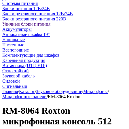
Системы питания
Блоки питания 12В/24В
Блоки резервного питания 12В/24В
Блоки резервного питания 220В
Уличные блоки питания
Аккумуляторы
Аппаратные шкафы 19"
Напольные
Настенные
Всепогодные
Комплектующие для шкафов
Кабельная продукция
Витая пара (UTP, FTP)
Огнестойкий
Звуковой кабель
Силовой
Сигнальный
Главная
/
Каталог
/
Звуковое оборудование
/
Микрофоны
/
Микрофонные панели
/
RM-8064 Roxton
RM-8064 Roxton
микрофонная консоль 512