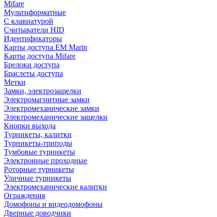
Mifare
Мультиформатные
С клавиатурой
Считыватели HID
Идентификаторы
Карты доступа EM Marin
Карты доступа Mifare
Брелоки доступа
Браслеты доступа
Метки
Замки, электрозащелки
Электромагнитные замки
Электромеханические замки
Электромеханические защелки
Кнопки выхода
Турникеты, калитки
Турникеты-триподы
Тумбовые турникеты
Электронные проходные
Роторные турникеты
Уличные турникеты
Электромеханические калитки
Ограждения
Домофоны и видеодомофоны
Дверные доводчики