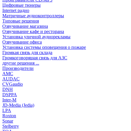
Цифровые тюнеры
Internet радио
Матричные аудиоконтроллеры
Типовые решения
Озвучивание магазина
Озвучивание кафе и ресторана
Установка уличной аудиорекламы
Озвучивание офиса
Установка системы оповещения о пожаре
Громкая связь для склада
Громкоговорящая связь для АЗС
другие решения ...
Производители
AMC
AUDAC
CVGaudio
DNH
DSPPA
Inter-M
JD-Media (Jedia)
LPA
Roxton
Sonar
Stelberry