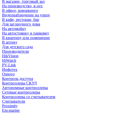
В магазин, торговый зал
На производство, в цех
В офисе, коворкинге
Видеонаблюдение на улице
В кафе, ресторан, бар
Для загородного дома
На автомойку
На автостоянку и парковку
В квартиру или помещение
В аптеку
Для детского сада
Производители
HikVision
HiWatch
PV-Link
Инфотех
Osnovo
Контроль доступа
Контроллеры СКУД
Автономные контроллеры
Сетевые контроллеры
Контроллеры со считывателем
Считыватели
Proximity
Em-marine