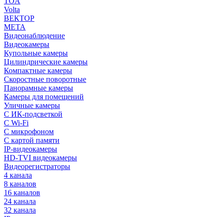
TOA
Volta
ВЕКТОР
МЕТА
Видеонаблюдение
Видеокамеры
Купольные камеры
Цилиндрические камеры
Компактные камеры
Скоростные поворотные
Панорамные камеры
Камеры для помещений
Уличные камеры
С ИК-подсветкой
С Wi-Fi
С микрофоном
С картой памяти
IP-видеокамеры
HD-TVI видеокамеры
Видеорегистраторы
4 канала
8 каналов
16 каналов
24 канала
32 канала