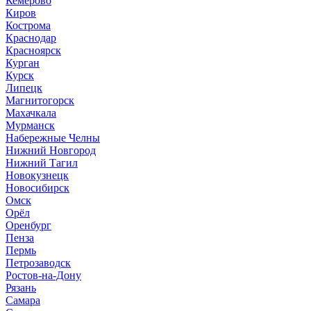
Кемерово
Киров
Кострома
Краснодар
Красноярск
Курган
Курск
Липецк
Магнитогорск
Махачкала
Мурманск
Набережные Челны
Нижний Новгород
Нижний Тагил
Новокузнецк
Новосибирск
Омск
Орёл
Оренбург
Пенза
Пермь
Петрозаводск
Ростов-на-Дону
Рязань
Самара