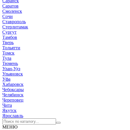
Саранск
Саратов
Смоленск
Сочи
Ставрополь
Стерлитамак
Сургут
Тамбов
Тверь
Тольятти
Томск
Тула
Тюмень
Улан-Удэ
Ульяновск
Уфа
Хабаровск
Чебоксары
Челябинск
Череповец
Чита
Якутск
Ярославль
МЕНЮ