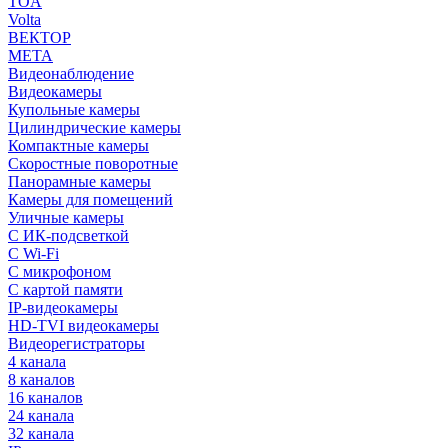
TOA
Volta
ВЕКТОР
МЕТА
Видеонаблюдение
Видеокамеры
Купольные камеры
Цилиндрические камеры
Компактные камеры
Скоростные поворотные
Панорамные камеры
Камеры для помещений
Уличные камеры
С ИК-подсветкой
С Wi-Fi
С микрофоном
С картой памяти
IP-видеокамеры
HD-TVI видеокамеры
Видеорегистраторы
4 канала
8 каналов
16 каналов
24 канала
32 канала