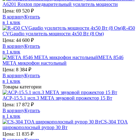
A6201
Roxton
предварительный yсилитель мощности
Цена:
69 520
₽
В корзину
Купить
в 1 клик
R-450
CVGaudio
усилитель мощности 4х50 Вт (8 Ом)
Цена:
44 600
₽
В корзину
Купить
в 1 клик
МЕТА 8546
МЕТА
микрофон настольный
Цена:
8 384
₽
В корзину
Купить
в 1 клик
Товары категории
АСР-15.5.1 исп.3
МЕТА
звуковой прожектор 15 Вт
Цена:
17 872
₽
В корзину
Купить
в 1 клик
CS-304
TOA
широкополосный рупор 30 Вт
Цена:
11 835
₽
В корзину
Купить