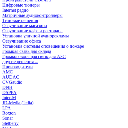
Цифровые тюнеры
Internet радио
Матричные аудиоконтроллеры
Типовые решения
Озвучивание магазина
Озвучивание кафе и ресторана
Установка уличной аудиорекламы
Озвучивание офиса
Установка системы оповещения о пожаре
Громкая связь для склада
Громкоговорящая связь для АЗС
другие решения ...
Производители
AMC
AUDAC
CVGaudio
DNH
DSPPA
Inter-M
JD-Media (Jedia)
LPA
Roxton
Sonar
Stelberry