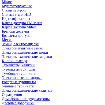
Mifare
Мультиформатные
С клавиатурой
Считыватели HID
Идентификаторы
Карты доступа EM Marin
Карты доступа Mifare
Брелоки доступа
Браслеты доступа
Метки
Замки, электрозащелки
Электромагнитные замки
Электромеханические замки
Электромеханические защелки
Кнопки выхода
Турникеты, калитки
Турникеты-триподы
Тумбовые турникеты
Электронные проходные
Роторные турникеты
Уличные турникеты
Электромеханические калитки
Ограждения
Домофоны и видеодомофоны
Дверные доводчики