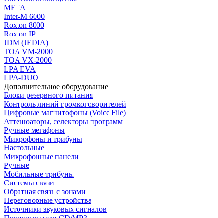
МЕТА
Inter-M 6000
Roxton 8000
Roxton IP
JDM (JEDIA)
TOA VM-2000
TOA VX-2000
LPA EVA
LPA-DUO
Дополнительное оборудование
Блоки резервного питания
Контроль линий громкоговорителей
Цифровые магнитофоны (Voice File)
Аттенюаторы, селекторы программ
Ручные мегафоны
Микрофоны и трибуны
Настольные
Микрофонные панели
Ручные
Мобильные трибуны
Системы связи
Обратная связь с зонами
Переговорные устройства
Источники звуковых сигналов
Проигрыватели CD/MP3