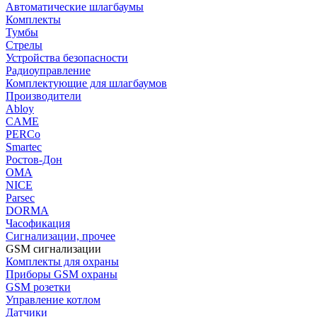
Автоматические шлагбаумы
Комплекты
Тумбы
Стрелы
Устройства безопасности
Радиоуправление
Комплектующие для шлагбаумов
Производители
Abloy
CAME
PERCo
Smartec
Ростов-Дон
ОМА
NICE
Parsec
DORMA
Часофикация
Сигнализации, прочее
GSM сигнализации
Комплекты для охраны
Приборы GSM охраны
GSM розетки
Управление котлом
Датчики