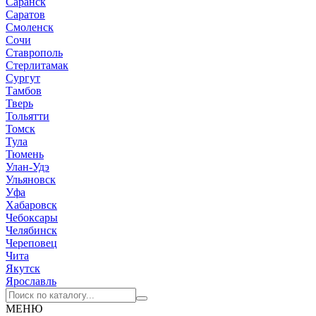
Саранск
Саратов
Смоленск
Сочи
Ставрополь
Стерлитамак
Сургут
Тамбов
Тверь
Тольятти
Томск
Тула
Тюмень
Улан-Удэ
Ульяновск
Уфа
Хабаровск
Чебоксары
Челябинск
Череповец
Чита
Якутск
Ярославль
МЕНЮ