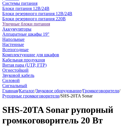
Системы питания
Блоки питания 12В/24В
Блоки резервного питания 12В/24В
Блоки резервного питания 220В
Уличные блоки питания
Аккумуляторы
Аппаратные шкафы 19"
Напольные
Настенные
Всепогодные
Комплектующие для шкафов
Кабельная продукция
Витая пара (UTP, FTP)
Огнестойкий
Звуковой кабель
Силовой
Сигнальный
Главная
/
Каталог
/
Звуковое оборудование
/
Громкоговорители
/
Рупорные громкоговорители
/
SHS-20TA Sonar
SHS-20TA Sonar рупорный
громкоговоритель 20 Вт