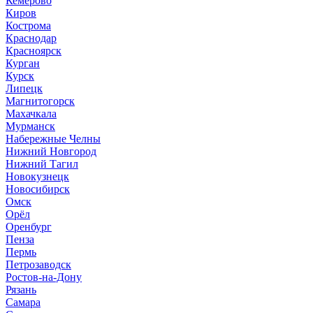
Кемерово
Киров
Кострома
Краснодар
Красноярск
Курган
Курск
Липецк
Магнитогорск
Махачкала
Мурманск
Набережные Челны
Нижний Новгород
Нижний Тагил
Новокузнецк
Новосибирск
Омск
Орёл
Оренбург
Пенза
Пермь
Петрозаводск
Ростов-на-Дону
Рязань
Самара