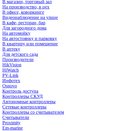
В магазин, торговый зал
На производство, в цех
В офисе, коворкинге
Видеонаблюдение на улице
В кафе, ресторан, бар
Для загородного дома
На автомойку
На автостоянку и парковку
В квартиру или помещение
В аптеку
Для детского сада
Производители
HikVision
HiWatch
PV-Link
Инфотех
Osnovo
Контроль доступа
Контроллеры СКУД
Автономные контроллеры
Сетевые контроллеры
Контроллеры со считывателем
Считыватели
Proximity
Em-marine