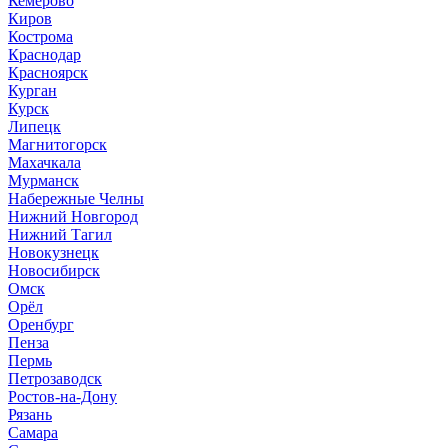
Кемерово
Киров
Кострома
Краснодар
Красноярск
Курган
Курск
Липецк
Магнитогорск
Махачкала
Мурманск
Набережные Челны
Нижний Новгород
Нижний Тагил
Новокузнецк
Новосибирск
Омск
Орёл
Оренбург
Пенза
Пермь
Петрозаводск
Ростов-на-Дону
Рязань
Самара