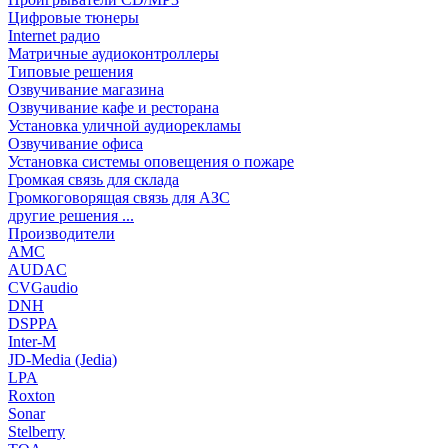
Цифровые тюнеры
Internet радио
Матричные аудиоконтроллеры
Типовые решения
Озвучивание магазина
Озвучивание кафе и ресторана
Установка уличной аудиорекламы
Озвучивание офиса
Установка системы оповещения о пожаре
Громкая связь для склада
Громкоговорящая связь для АЗС
другие решения ...
Производители
AMC
AUDAC
CVGaudio
DNH
DSPPA
Inter-M
JD-Media (Jedia)
LPA
Roxton
Sonar
Stelberry