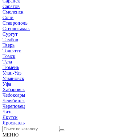
Саранск
Саратов
Смоленск
Сочи
Ставрополь
Стерлитамак
Сургут
Тамбов
Тверь
Тольятти
Томск
Тула
Тюмень
Улан-Удэ
Ульяновск
Уфа
Хабаровск
Чебоксары
Челябинск
Череповец
Чита
Якутск
Ярославль
МЕНЮ