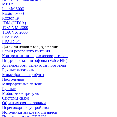
МЕТА
Inter-M 6000
Roxton 8000
Roxton IP
JDM (JEDIA)
TOA VM-2000
TOA VX-2000
LPA EVA
LPA-DUO
Дополнительное оборудование
Блоки резервного питания
Контроль линий громкоговорителей
Цифровые магнитофоны (Voice File)
Аттенюаторы, селекторы программ
Ручные мегафоны
Микрофоны и трибуны
Настольные
Микрофонные панели
Ручные
Мобильные трибуны
Системы связи
Обратная связь с зонами
Переговорные устройства
Источники звуковых сигналов
Проигрыватели CD/MP3