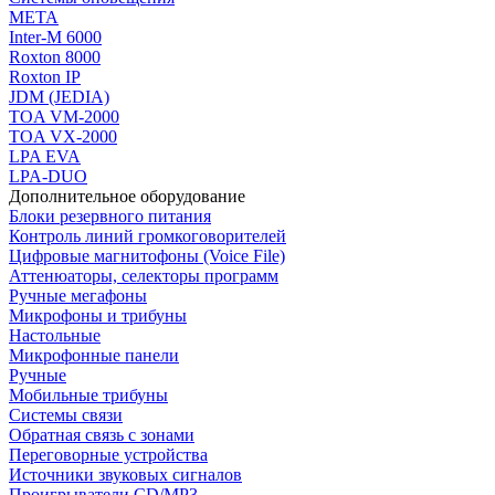
МЕТА
Inter-M 6000
Roxton 8000
Roxton IP
JDM (JEDIA)
TOA VM-2000
TOA VX-2000
LPA EVA
LPA-DUO
Дополнительное оборудование
Блоки резервного питания
Контроль линий громкоговорителей
Цифровые магнитофоны (Voice File)
Аттенюаторы, селекторы программ
Ручные мегафоны
Микрофоны и трибуны
Настольные
Микрофонные панели
Ручные
Мобильные трибуны
Системы связи
Обратная связь с зонами
Переговорные устройства
Источники звуковых сигналов
Проигрыватели CD/MP3