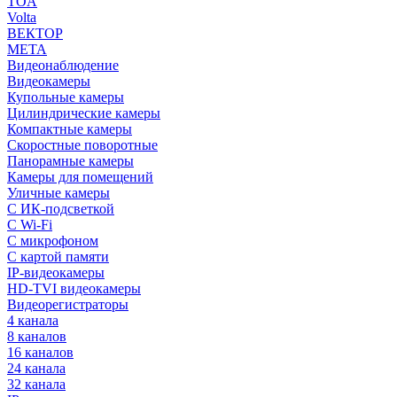
TOA
Volta
ВЕКТОР
МЕТА
Видеонаблюдение
Видеокамеры
Купольные камеры
Цилиндрические камеры
Компактные камеры
Скоростные поворотные
Панорамные камеры
Камеры для помещений
Уличные камеры
С ИК-подсветкой
С Wi-Fi
С микрофоном
С картой памяти
IP-видеокамеры
HD-TVI видеокамеры
Видеорегистраторы
4 канала
8 каналов
16 каналов
24 канала
32 канала