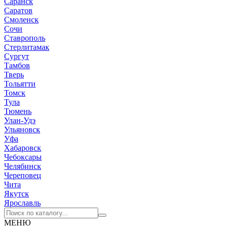
Саранск
Саратов
Смоленск
Сочи
Ставрополь
Стерлитамак
Сургут
Тамбов
Тверь
Тольятти
Томск
Тула
Тюмень
Улан-Удэ
Ульяновск
Уфа
Хабаровск
Чебоксары
Челябинск
Череповец
Чита
Якутск
Ярославль
МЕНЮ