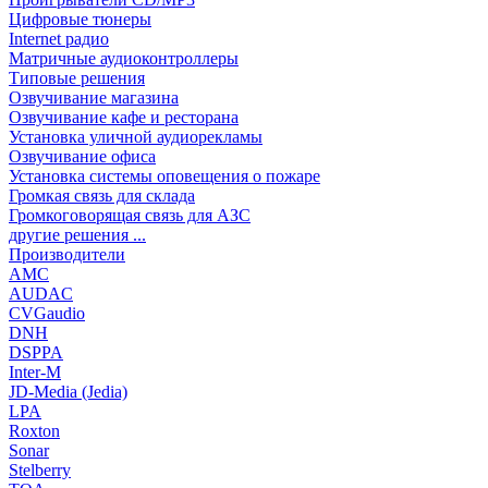
Цифровые тюнеры
Internet радио
Матричные аудиоконтроллеры
Типовые решения
Озвучивание магазина
Озвучивание кафе и ресторана
Установка уличной аудиорекламы
Озвучивание офиса
Установка системы оповещения о пожаре
Громкая связь для склада
Громкоговорящая связь для АЗС
другие решения ...
Производители
AMC
AUDAC
CVGaudio
DNH
DSPPA
Inter-M
JD-Media (Jedia)
LPA
Roxton
Sonar
Stelberry