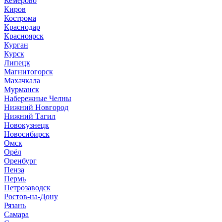
Кемерово
Киров
Кострома
Краснодар
Красноярск
Курган
Курск
Липецк
Магнитогорск
Махачкала
Мурманск
Набережные Челны
Нижний Новгород
Нижний Тагил
Новокузнецк
Новосибирск
Омск
Орёл
Оренбург
Пенза
Пермь
Петрозаводск
Ростов-на-Дону
Рязань
Самара