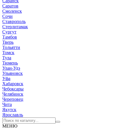
Саранск
Саратов
Смоленск
Сочи
Ставрополь
Стерлитамак
Сургут
Тамбов
Тверь
Тольятти
Томск
Тула
Тюмень
Улан-Удэ
Ульяновск
Уфа
Хабаровск
Чебоксары
Челябинск
Череповец
Чита
Якутск
Ярославль
МЕНЮ