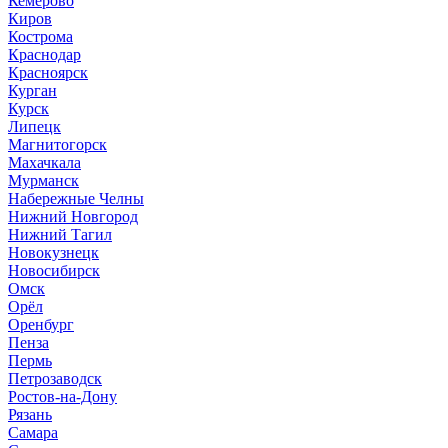
Кемерово
Киров
Кострома
Краснодар
Красноярск
Курган
Курск
Липецк
Магнитогорск
Махачкала
Мурманск
Набережные Челны
Нижний Новгород
Нижний Тагил
Новокузнецк
Новосибирск
Омск
Орёл
Оренбург
Пенза
Пермь
Петрозаводск
Ростов-на-Дону
Рязань
Самара