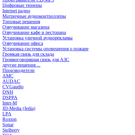
Цифровые тюнеры
Internet радио
Матричные аудиоконтроллеры
Типовые решения
Озвучивание магазина
Озвучивание кафе и ресторана
Установка уличной аудиорекламы
Озвучивание офиса
Установка системы оповещения о пожаре
Громкая связь для склада
Громкоговорящая связь для АЗС
другие решения ...
Производители
AMC
AUDAC
CVGaudio
DNH
DSPPA
Inter-M
JD-Media (Jedia)
LPA
Roxton
Sonar
Stelberry