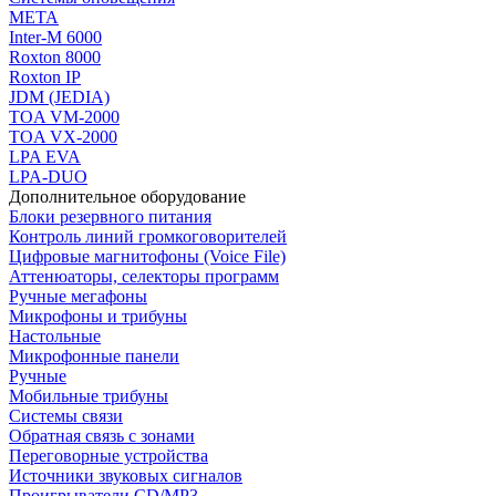
МЕТА
Inter-M 6000
Roxton 8000
Roxton IP
JDM (JEDIA)
TOA VM-2000
TOA VX-2000
LPA EVA
LPA-DUO
Дополнительное оборудование
Блоки резервного питания
Контроль линий громкоговорителей
Цифровые магнитофоны (Voice File)
Аттенюаторы, селекторы программ
Ручные мегафоны
Микрофоны и трибуны
Настольные
Микрофонные панели
Ручные
Мобильные трибуны
Системы связи
Обратная связь с зонами
Переговорные устройства
Источники звуковых сигналов
Проигрыватели CD/MP3