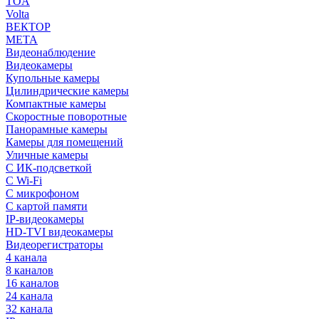
TOA
Volta
ВЕКТОР
МЕТА
Видеонаблюдение
Видеокамеры
Купольные камеры
Цилиндрические камеры
Компактные камеры
Скоростные поворотные
Панорамные камеры
Камеры для помещений
Уличные камеры
С ИК-подсветкой
С Wi-Fi
С микрофоном
С картой памяти
IP-видеокамеры
HD-TVI видеокамеры
Видеорегистраторы
4 канала
8 каналов
16 каналов
24 канала
32 канала