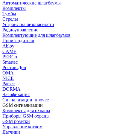
Автоматические шлагбаумы
Комплекты
Тумбы
Стрелы
Устройства безопасности
Радиоуправление
Комплектующие для шлагбаумов
Производители
Abloy
CAME
PERCo
Smartec
Ростов-Дон
ОМА
NICE
Parsec
DORMA
Часофикация
Сигнализации, прочее
GSM сигнализации
Комплекты для охраны
Приборы GSM охраны
GSM розетки
Управление котлом
Датчики