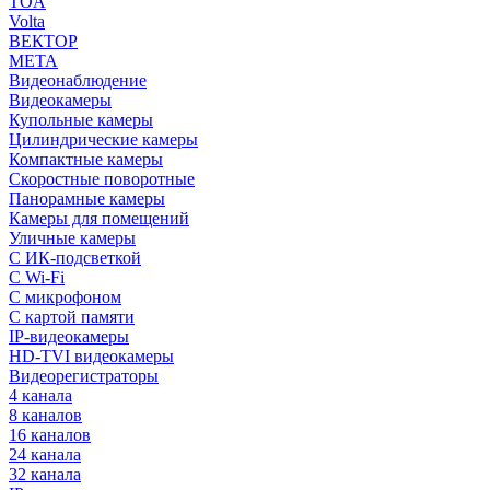
TOA
Volta
ВЕКТОР
МЕТА
Видеонаблюдение
Видеокамеры
Купольные камеры
Цилиндрические камеры
Компактные камеры
Скоростные поворотные
Панорамные камеры
Камеры для помещений
Уличные камеры
С ИК-подсветкой
С Wi-Fi
С микрофоном
С картой памяти
IP-видеокамеры
HD-TVI видеокамеры
Видеорегистраторы
4 канала
8 каналов
16 каналов
24 канала
32 канала