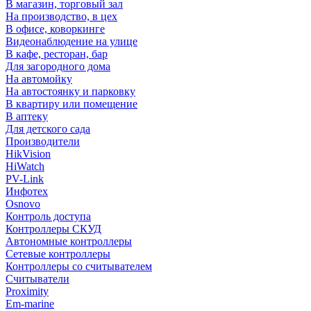
В магазин, торговый зал
На производство, в цех
В офисе, коворкинге
Видеонаблюдение на улице
В кафе, ресторан, бар
Для загородного дома
На автомойку
На автостоянку и парковку
В квартиру или помещение
В аптеку
Для детского сада
Производители
HikVision
HiWatch
PV-Link
Инфотех
Osnovo
Контроль доступа
Контроллеры СКУД
Автономные контроллеры
Сетевые контроллеры
Контроллеры со считывателем
Считыватели
Proximity
Em-marine