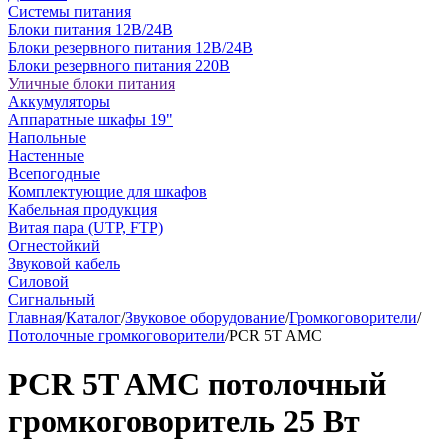
Системы питания
Блоки питания 12В/24В
Блоки резервного питания 12В/24В
Блоки резервного питания 220В
Уличные блоки питания
Аккумуляторы
Аппаратные шкафы 19"
Напольные
Настенные
Всепогодные
Комплектующие для шкафов
Кабельная продукция
Витая пара (UTP, FTP)
Огнестойкий
Звуковой кабель
Силовой
Сигнальный
Главная
/
Каталог
/
Звуковое оборудование
/
Громкоговорители
/
Потолочные громкоговорители
/
PCR 5T AMC
PCR 5T AMC потолочный
громкоговоритель 25 Вт