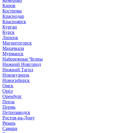
Кемерово
Киров
Кострома
Краснодар
Красноярск
Курган
Курск
Липецк
Магнитогорск
Махачкала
Мурманск
Набережные Челны
Нижний Новгород
Нижний Тагил
Новокузнецк
Новосибирск
Омск
Орёл
Оренбург
Пенза
Пермь
Петрозаводск
Ростов-на-Дону
Рязань
Самара