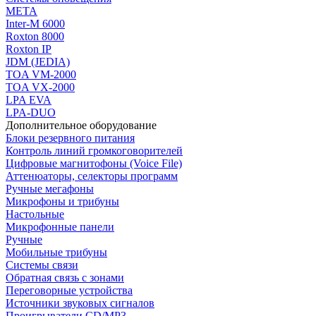
МЕТА
Inter-M 6000
Roxton 8000
Roxton IP
JDM (JEDIA)
TOA VM-2000
TOA VX-2000
LPA EVA
LPA-DUO
Дополнительное оборудование
Блоки резервного питания
Контроль линий громкоговорителей
Цифровые магнитофоны (Voice File)
Аттенюаторы, селекторы программ
Ручные мегафоны
Микрофоны и трибуны
Настольные
Микрофонные панели
Ручные
Мобильные трибуны
Системы связи
Обратная связь с зонами
Переговорные устройства
Источники звуковых сигналов
Проигрыватели CD/MP3