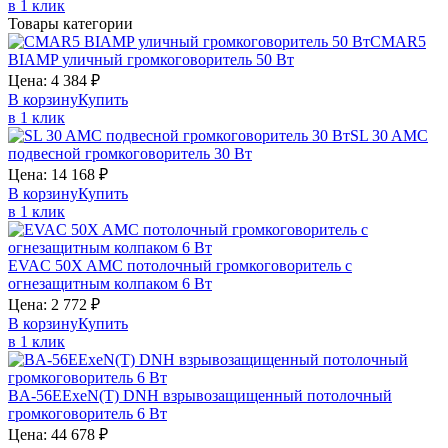
в 1 клик
Товары категории
CMAR5
BIAMP
уличный громкоговоритель 50 Вт
Цена:
4 384
₽
В корзину
Купить
в 1 клик
SL 30
AMC
подвесной громкоговоритель 30 Вт
Цена:
14 168
₽
В корзину
Купить
в 1 клик
EVAC 50X
AMC
потолочный громкоговоритель с
огнезащитным колпаком 6 Вт
Цена:
2 772
₽
В корзину
Купить
в 1 клик
BA-56EExeN(T)
DNH
взрывозащищенный потолочный
громкоговоритель 6 Вт
Цена:
44 678
₽