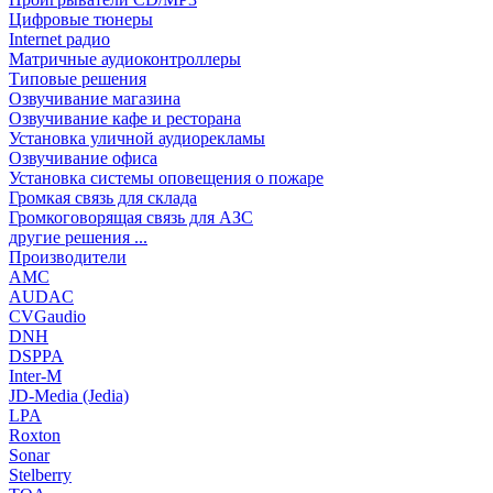
Цифровые тюнеры
Internet радио
Матричные аудиоконтроллеры
Типовые решения
Озвучивание магазина
Озвучивание кафе и ресторана
Установка уличной аудиорекламы
Озвучивание офиса
Установка системы оповещения о пожаре
Громкая связь для склада
Громкоговорящая связь для АЗС
другие решения ...
Производители
AMC
AUDAC
CVGaudio
DNH
DSPPA
Inter-M
JD-Media (Jedia)
LPA
Roxton
Sonar
Stelberry