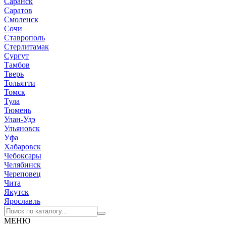
Саранск
Саратов
Смоленск
Сочи
Ставрополь
Стерлитамак
Сургут
Тамбов
Тверь
Тольятти
Томск
Тула
Тюмень
Улан-Удэ
Ульяновск
Уфа
Хабаровск
Чебоксары
Челябинск
Череповец
Чита
Якутск
Ярославль
МЕНЮ