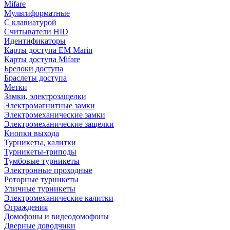
Mifare
Мультиформатные
С клавиатурой
Считыватели HID
Идентификаторы
Карты доступа EM Marin
Карты доступа Mifare
Брелоки доступа
Браслеты доступа
Метки
Замки, электрозащелки
Электромагнитные замки
Электромеханические замки
Электромеханические защелки
Кнопки выхода
Турникеты, калитки
Турникеты-триподы
Тумбовые турникеты
Электронные проходные
Роторные турникеты
Уличные турникеты
Электромеханические калитки
Ограждения
Домофоны и видеодомофоны
Дверные доводчики