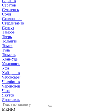
Саранск
Саратов
Смоленск
Сочи
Ставрополь
Стерлитамак
Сургут
Тамбов
Тверь
Тольятти
Томск
Тула
Тюмень
Улан-Удэ
Ульяновск
Уфа
Хабаровск
Чебоксары
Челябинск
Череповец
Чита
Якутск
Ярославль
МЕНЮ