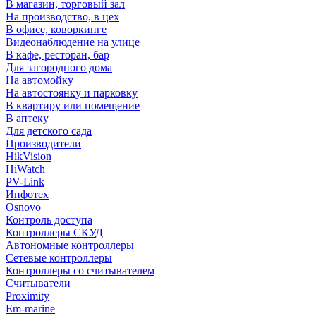
В магазин, торговый зал
На производство, в цех
В офисе, коворкинге
Видеонаблюдение на улице
В кафе, ресторан, бар
Для загородного дома
На автомойку
На автостоянку и парковку
В квартиру или помещение
В аптеку
Для детского сада
Производители
HikVision
HiWatch
PV-Link
Инфотех
Osnovo
Контроль доступа
Контроллеры СКУД
Автономные контроллеры
Сетевые контроллеры
Контроллеры со считывателем
Считыватели
Proximity
Em-marine