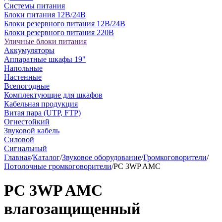
Системы питания
Блоки питания 12В/24В
Блоки резервного питания 12В/24В
Блоки резервного питания 220В
Уличные блоки питания
Аккумуляторы
Аппаратные шкафы 19"
Напольные
Настенные
Всепогодные
Комплектующие для шкафов
Кабельная продукция
Витая пара (UTP, FTP)
Огнестойкий
Звуковой кабель
Силовой
Сигнальный
Главная
/
Каталог
/
Звуковое оборудование
/
Громкоговорители
/
Потолочные громкоговорители
/
PC 3WP AMC
PC 3WP AMC
влагозащищенный