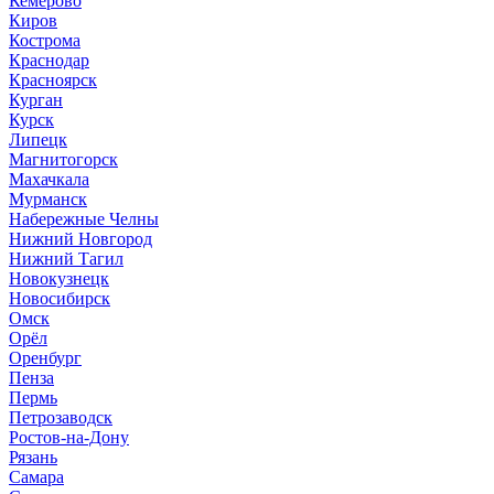
Кемерово
Киров
Кострома
Краснодар
Красноярск
Курган
Курск
Липецк
Магнитогорск
Махачкала
Мурманск
Набережные Челны
Нижний Новгород
Нижний Тагил
Новокузнецк
Новосибирск
Омск
Орёл
Оренбург
Пенза
Пермь
Петрозаводск
Ростов-на-Дону
Рязань
Самара