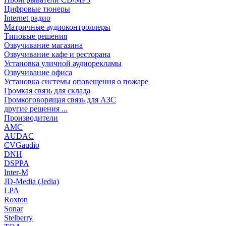
Цифровые тюнеры
Internet радио
Матричные аудиоконтроллеры
Типовые решения
Озвучивание магазина
Озвучивание кафе и ресторана
Установка уличной аудиорекламы
Озвучивание офиса
Установка системы оповещения о пожаре
Громкая связь для склада
Громкоговорящая связь для АЗС
другие решения ...
Производители
AMC
AUDAC
CVGaudio
DNH
DSPPA
Inter-M
JD-Media (Jedia)
LPA
Roxton
Sonar
Stelberry