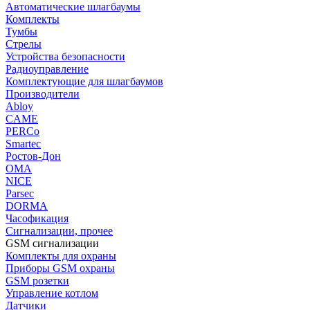
Автоматические шлагбаумы
Комплекты
Тумбы
Стрелы
Устройства безопасности
Радиоуправление
Комплектующие для шлагбаумов
Производители
Abloy
CAME
PERCo
Smartec
Ростов-Дон
ОМА
NICE
Parsec
DORMA
Часофикация
Сигнализации, прочее
GSM сигнализации
Комплекты для охраны
Приборы GSM охраны
GSM розетки
Управление котлом
Датчики