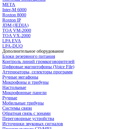
МЕТА
Inter-M 6000
Roxton 8000
Roxton IP
JDM (JEDIA)
TOA VM-2000
TOA VX-2000
LPA EVA
LPA-DUO
Дополнительное оборудование
Блоки резервного питания
Контроль линий громкоговорителей
Цифровые магнитофоны (Voice File)
Аттенюаторы, селекторы программ
Ручные мегафоны
Микрофоны и трибуны
Настольные
Микрофонные панели
Ручные
Мобильные трибуны
Системы связи
Обратная связь с зонами
Переговорные устройства
Источники звуковых сигналов
Проигрыватели CD/MP3