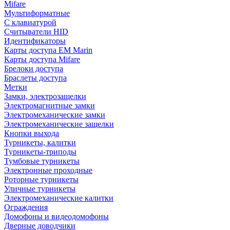
Mifare
Мультиформатные
С клавиатурой
Считыватели HID
Идентификаторы
Карты доступа EM Marin
Карты доступа Mifare
Брелоки доступа
Браслеты доступа
Метки
Замки, электрозащелки
Электромагнитные замки
Электромеханические замки
Электромеханические защелки
Кнопки выхода
Турникеты, калитки
Турникеты-триподы
Тумбовые турникеты
Электронные проходные
Роторные турникеты
Уличные турникеты
Электромеханические калитки
Ограждения
Домофоны и видеодомофоны
Дверные доводчики