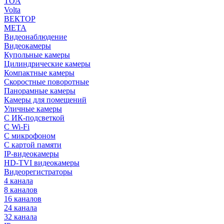
TOA
Volta
ВЕКТОР
МЕТА
Видеонаблюдение
Видеокамеры
Купольные камеры
Цилиндрические камеры
Компактные камеры
Скоростные поворотные
Панорамные камеры
Камеры для помещений
Уличные камеры
С ИК-подсветкой
С Wi-Fi
С микрофоном
С картой памяти
IP-видеокамеры
HD-TVI видеокамеры
Видеорегистраторы
4 канала
8 каналов
16 каналов
24 канала
32 канала